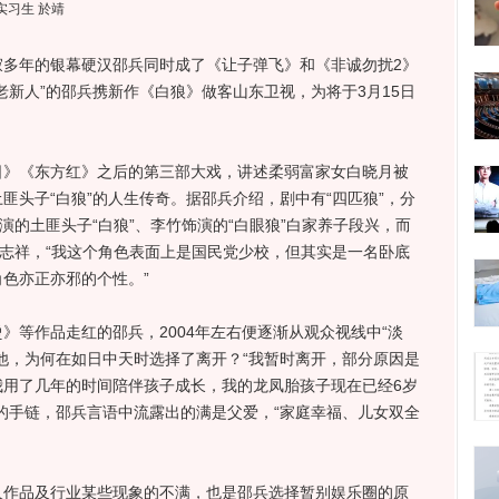
实习生 於靖
年的银幕硬汉邵兵同时成了《让子弹飞》和《非诚勿扰2》
老新人”的邵兵携新作《白狼》做客山东卫视，为将于3月15日
《东方红》之后的第三部大戏，讲述柔弱富家女白晓月被
匪头子“白狼”的人生传奇。据邵兵介绍，剧中有“四匹狼”，分
演的土匪头子“白狼”、李竹饰演的“白眼狼”白家养子段兴，而
谭志祥，“我这个角色表面上是国民党少校，但其实是一名卧底
色亦正亦邪的个性。”
等作品走红的邵兵，2004年左右便逐渐从观众视线中“淡
他，为何在如日中天时选择了离开？“我暂时离开，部分原因是
我用了几年的时间陪伴孩子成长，我的龙凤胎孩子现在已经6岁
的手链，邵兵言语中流露出的满是父爱，“家庭幸福、儿女双全
品及行业某些现象的不满，也是邵兵选择暂别娱乐圈的原