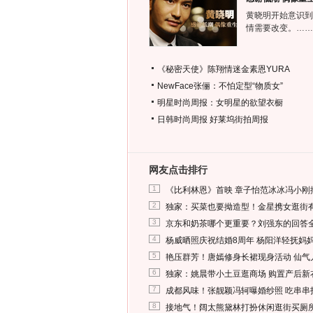
黄晓明开始意识到
情需要改变。……
《秘密天使》陈翔情迷金素恩YURA
NewFace张俪：不怕定型“物质女”
明星时尚周报：女明星的欲望衣橱
日韩时尚周报
好莱坞街拍周报
网友点击排行
1
《比利林恩》首映 章子怡范冰冰冯小刚
2
独家：买菜也要拗造型！金星携女逛街
3
京东和奶茶哪个更重要？刘强东的回答
4
杨威晒照庆祝结婚8周年 杨阳洋轻抚妈
5
艳压群芳！唐嫣修身长裙现身活动 仙气
6
独家：姚晨带小土豆逛商场 购置产后新
7
成都风味！张靓颖冯轲曝婚纱照 吃串串
8
接地气！阔太熊黛林打扮休闲逛街买厕