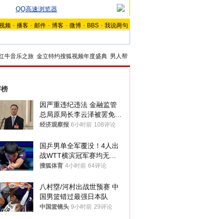
QQ高速浏览器
视频
-
播客
-
邮件
-
博客
-
微博
-
BBS
-
我说两句
红牛音乐之旅
金立特约搜狐视频年度盛典
男人帮
评榜
因严重违纪违法 金融监管
总局原局长李云泽被罢免全
国人大代表
经济观察报
6小时前
108评论
国乒男单全军覆没！4人出
战WTT横滨冠军赛均无缘
八强
搜狐体育
4小时前
64评论
八村塁/河村出战世预赛 中
国男篮错过最强日本队
中国篮镜头
9小时前
29评论