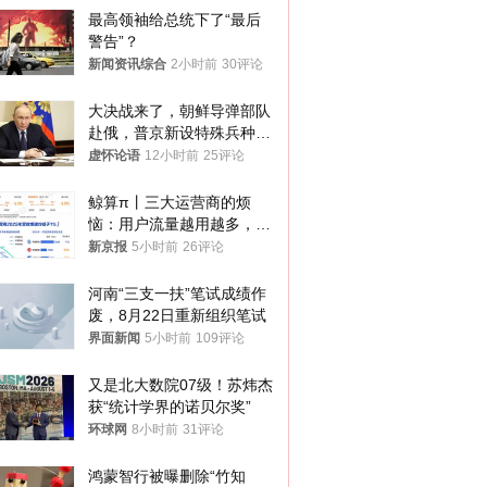
最高领袖给总统下了“最后
警告”？
新闻资讯综合
2小时前
30评论
大决战来了，朝鲜导弹部队
赴俄，普京新设特殊兵种，
76岁老将扛旗
虚怀论语
12小时前
25评论
鲸算π丨三大运营商的烦
恼：用户流量越用越多，收
入却越来越少
新京报
5小时前
26评论
河南“三支一扶”笔试成绩作
废，8月22日重新组织笔试
界面新闻
5小时前
109评论
又是北大数院07级！苏炜杰
获“统计学界的诺贝尔奖”
环球网
8小时前
31评论
鸿蒙智行被曝删除“竹知