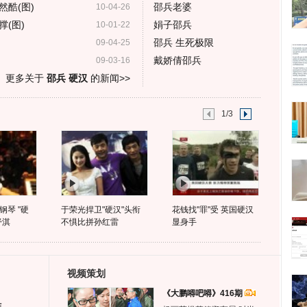
酷(图)
邵兵老婆
10-04-26
(图)
娟子邵兵
10-01-22
邵兵 生死极限
09-04-25
戴娇倩邵兵
09-03-16
更多关于
邵兵 硬汉
的新闻>>
1/3
琴 "硬
于荣光捍卫"硬汉"头衔
花钱找"罪"受 英国硬汉
舒淇
不惧比拼孙红雷
显身手
视频策划
《大鹏嘚吧嘚》416期
生