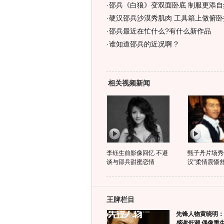
·
邵兵《白狼》变双面卧底 制服更添自然
·
硬汉邵兵沙漠秀肌肉 工具箱上做俯卧撑
·
邵兵最近在忙什么?有什么新作品
·
谁知道邵兵的近况啊 ?
相关视频新闻
李钰生前影像回忆 不避
甄子丹片场秀钢
谈与邵兵甜蜜恋情
汉"柔情震慑
王牌栏目
先锋人物黄晓明：
感谢低潮 偶像重