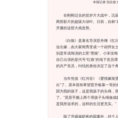
本报记者 倪自放 
在刚刚过去的贺岁片大战中，沉寂多
两部影片的超级大绿叶。日前，自称“
开播的这部大戏造势。
《白狼》是著名导演苏舟继《红日》
迫出嫁，由大家闺秀变成一个凶悍女土
别是常戎饰演的土匪“黑狼”、小宋佳饰
自己出演的是代号“红狼”的地下党员
的共产党员，纠结的身份决定了这个角
当年凭借《红河谷》《爱情麻辣烫》
出”了。原本很有希望晋升银幕一哥的
因为我的孩子，这是我孩子的头绳，
了。”晃晃手腕上两个用孩子头绳做成
是我所追求的，这样的生活更充实。”
除了升级做奶爸的因素外，对个人作