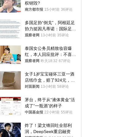
权销毁?
南方都市报
15小时前
36评论
多国足协“倒戈”，阿根廷足
协力挺因凡蒂诺：国际足联
今后应继续在其领导下前行
观察者网
13小时前
35评论
泰国女公务员精致妆容爆
红，本人回应批评：不喜欢
就别看
观察者网
昨天18:32
67评论
女子1岁宝宝碰坏三亚一酒
店纸巾盒，赔了924元，发
帖吐槽后酒店退还一半的
封面新闻
13小时前
58评论
钱，当地市监局回应
茅台，终于从“液体黄金”活
成了“一瓶酒”的样子
中国基金报
22小时前
55评论
炸了！梁文锋回吐全部利
润，DeepSeek重启融资