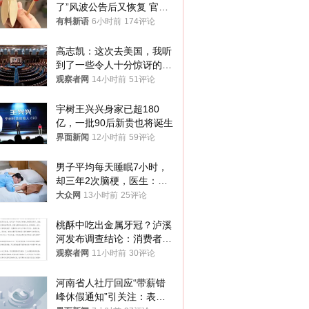
了”风波公告后又恢复 官媒
曾力挺：劝华为要大度的，
有料新语
6小时前
174评论
你们适不适合？
高志凯：这次去美国，我听
到了一些令人十分惊讶的消
息
观察者网
14小时前
51评论
宇树王兴兴身家已超180
亿，一批90后新贵也将诞生
界面新闻
12小时前
59评论
男子平均每天睡眠7小时，
却三年2次脑梗，医生：这
样睡觉更伤身
大众网
13小时前
25评论
桃酥中吃出金属牙冠？泸溪
河发布调查结论：消费者已
澄清，所发视频情况不属实
观察者网
11小时前
30评论
河南省人社厅回应“带薪错
峰休假通知”引关注：表述