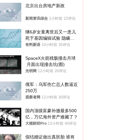
北京出台房地产新政
新闻资讯综合
1小时前
22评论
继6岁女童离世后又一患儿
死于基因编辑试验 隐瞒一
年才对外披露
有料新语
10小时前
35评论
SpaceX火箭残骸撞击月球
 月面出现撞击坑(图)
光明网
12小时前
20评论
俄军：乌军伤亡总人数逼近
250万
观察者网
12小时前
30评论
国内顶级富豪补缴最多500
亿，万亿海外资产难藏了？
大猫财经Pro
13小时前
40评论
假结婚证做出真胚胎 谁有