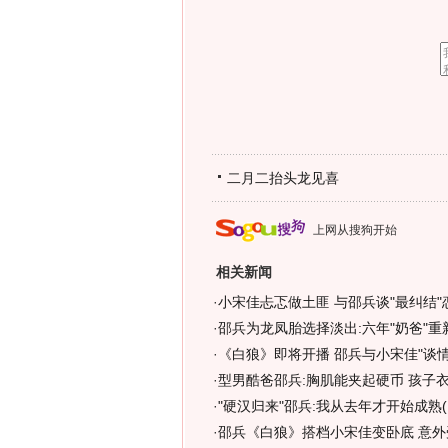
二月二抬头龙见喜
上网从搜狗开始
相关新闻
·
小宋佳忐忑做土匪 与邵兵谈"最纠结"
·
邵兵为龙凤胎选择淡出:六年"奶爸"重
·
《白狼》即将开播 邵兵与小宋佳"谈情
·
型男酷爸邵兵:胸肌能夹起硬币 孩子衣
·
"硬汉归来"邵兵:我从去年才开始成熟(
·
邵兵《白狼》搭档小宋佳变卧底 意外