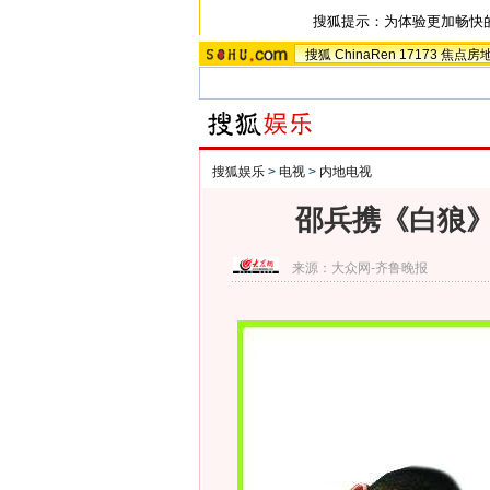
搜狐提示：为体验更加畅快
搜狐
ChinaRen
17173
焦点房
搜狐娱乐
>
电视
>
内地电视
邵兵携《白狼》
来源：
大众网-齐鲁晚报