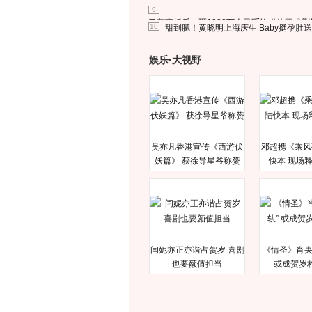
9
马蓉离婚后，砸1000万人民币给媒体要求
10
甜到腻！黄晓明上海庆生 Baby挺孕肚
娱乐·大视野
吴亦凡香港宣传《西游伏
邓超携《乘风
妖篇》 获徐导星爷称赞
快本 现场
闫妮亦正亦谐占贺岁 喜剧
《情圣》肖央
也要颜值担当
或成贺岁