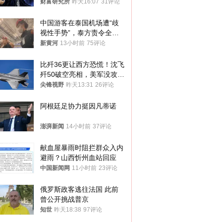
财富研究所
昨天16:07
31评论
中国游客在泰国机场遭“歧
视性手势”，泰方责令全面
调查，对责任人采取最严厉
新黄河
13小时前
75评论
处分
比歼36更让西方恐慌！沈飞
歼50破空亮相，美军没攻克
的技术被拿下
尖锋视野
昨天13:31
26评论
阿根廷足协力挺因凡蒂诺
澎湃新闻
14小时前
37评论
献血屋暴雨时阻拦群众入内
避雨？山西忻州血站回应
中国新闻网
11小时前
23评论
俄罗斯政客逃往法国 此前
曾公开挑战普京
知世
昨天18:38
97评论