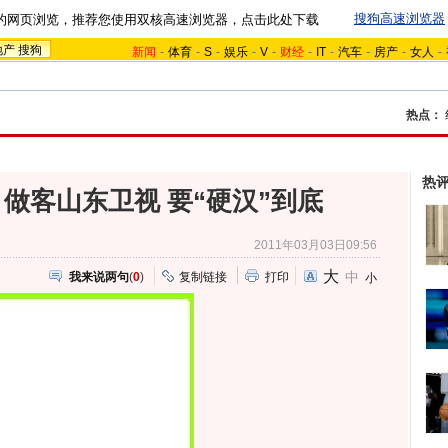
搜狗高速浏览器
的网页浏览，推荐您使用双核高速浏览器，点击此处下载
地产
搜狗
新闻
-
体育
-
S
-
娱乐
-
V
-
财经
-
IT
-
汽车
-
房产
-
女人
-
热点：
热
做客山东卫视 要“硬汉”到底
2011年03月03日09:56
大
中
我来说两句
(
0
)
复制链接
打印
小