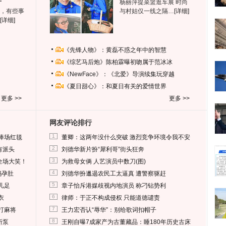
杨丽萍提菜篮逛车展 时尚
，有些事
与村姑仅一线之隔…
[详细]
[详细]
《先锋人物》：黄磊不惑之年中的智慧
《综艺马后炮》陈柏霖曝初吻属于范冰冰
《NewFace》：《北爱》导演续集玩穿越
《夏日甜心》：和夏日有关的爱情世界
更多 >>
更多 >>
网友评论排行
1
捧场红毯
董卿：这两年没什么突破 激烈竞争环境令我不安
2
有派头
刘德华新片扮“犀利哥”街头狂奔
3
全场大笑！
为救母女俩 人艺演员中数刀(图)
4
妈孕肚
刘德华扮邋遢农民工太逼真 遭警察驱赶
5
儿足
章子怡斥港媒歧视内地演员 称刁钻势利
6
衣
律师：于正不构成侵权 只能道德谴责
7
打麻将
王力宏否认“辱华”：别给歌词扣帽子
8
所泵
王刚自曝7成家产为古董藏品：睡180年历史古床