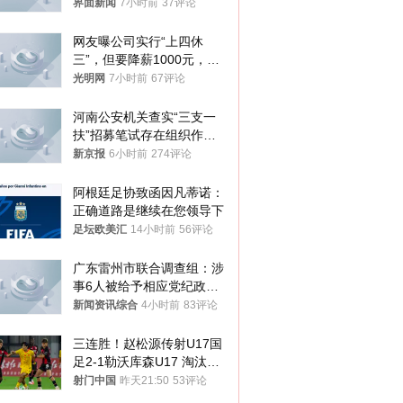
不够准确，待修改后印发
界面新闻
7小时前
37评论
网友曝公司实行“上四休
三”，但要降薪1000元，不
接受只能辞职
光明网
7小时前
67评论
河南公安机关查实“三支一
扶”招募笔试存在组织作弊
犯罪行为
新京报
6小时前
274评论
阿根廷足协致函因凡蒂诺：
正确道路是继续在您领导下
足坛欧美汇
14小时前
56评论
广东雷州市联合调查组：涉
事6人被给予相应党纪政务
处分和组织处理
新闻资讯综合
4小时前
83评论
三连胜！赵松源传射U17国
足2-1勒沃库森U17 淘汰赛
将战河床
射门中国
昨天21:50
53评论