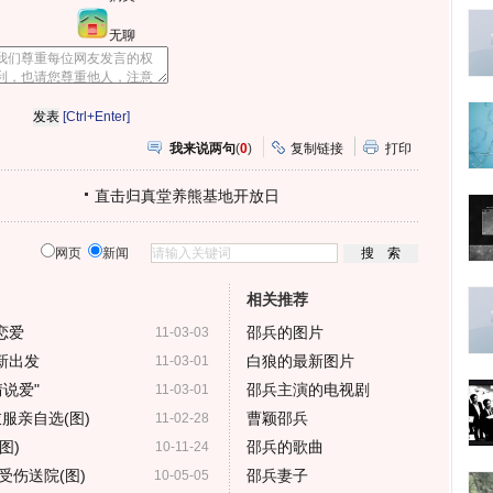
无聊
[Ctrl+Enter]
我来说两句
(
0
)
复制链接
打印
直击归真堂养熊基地开放日
网页
新闻
相关推荐
恋爱
邵兵的图片
11-03-03
新出发
白狼的最新图片
11-03-01
说爱"
邵兵主演的电视剧
11-03-01
服亲自选(图)
曹颖邵兵
11-02-28
图)
邵兵的歌曲
10-11-24
受伤送院(图)
邵兵妻子
10-05-05