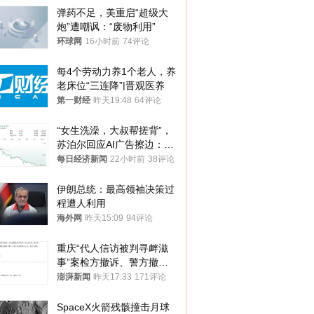
弹药不足，美重启“超级大
炮”遭嘲讽：“废物利用”
环球网
16小时前
74评论
每4个劳动力养1个老人，养
老床位“三连降”|晋观医养
第一财经
昨天19:48
64评论
“女生洗澡，大叔帮搓背”，
苏泊尔回应AI广告擦边：视
频全下架，已强化内容管理
每日经济新闻
22小时前
38评论
与审核
伊朗总统：最高领袖决策过
程遭人利用
海外网
昨天15:09
94评论
重庆“代人信访被判寻衅滋
事”案检方撤诉、警方撤
案，两被告人获国赔
澎湃新闻
昨天17:33
171评论
SpaceX火箭残骸撞击月球