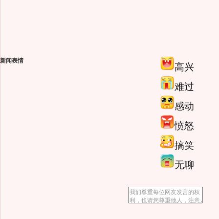
新闻表情
高兴
难过
感动
愤怒
搞笑
无聊