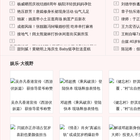
4
4
杨威晒照庆祝结婚8周年 杨阳洋轻抚妈妈孕肚
刘德华扮邋
5
5
艳压群芳！唐嫣修身长裙现身活动 仙气儿足
章子怡斥港
6
6
独家：姚晨带小土豆逛商场 购置产后新衣
律师：于正
7
7
成都风味！张靓颖冯轲曝婚纱照 吃串串打麻将
王力宏否认
8
8
接地气！阔太熊黛林打扮休闲逛街买厕所泵
王刚自曝7
9
9
台媒:40
马蓉离婚后，砸1000万人民币给媒体要求删掉这照片
10
10
甜到腻！黄晓明上海庆生 Baby挺孕肚送蛋糕
陈冠希：假
娱乐·大视野
吴亦凡香港宣传《西游伏
邓超携《乘风破浪》登陆
《健忘村》舒淇
妖篇》 获徐导星爷称赞
快本 现场释放表情包
覆，“村”出自