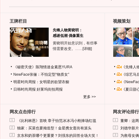
王牌栏目
视频策划
先锋人物黄晓明：
感谢低潮 偶像重生
黄晓明开始意识到，有些事
情需要改变。……
[详细]
《秘密天使》陈翔情迷金素恩YURA
《先锋人
NewFace张俪：不怕定型“物质女”
《综艺马
明星时尚周报：女明星的欲望衣橱
《NewF
日韩时尚周报
好莱坞街拍周报
《夏日甜
更多 >>
网友点击排行
网友评论排行
1
1
《比利林恩》首映 章子怡范冰冰冯小刚捧场红毯
董卿：这两
2
2
独家：买菜也要拗造型！金星携女逛街有派头
刘德华新片
3
3
京东和奶茶哪个更重要？刘强东的回答全场大笑！
为救母女俩