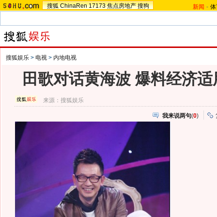
搜狐
ChinaRen
17173
焦点房地产
搜狗
新闻
-
体
搜狐娱乐
>
电视
>
内地电视
田歌对话黄海波 爆料经济适
来源：
搜狐娱乐
我来说两句
(
0
)