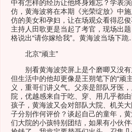
中有怎样的经历让他终身难忘？学表演
仿，黄海波将在本期《光荣绽放》中施
仿的美女和孕妇，让在场观众看得忍俊
主持人田歌更是当起了考官，现场出题
格说出“请你嫁给我”。黄海波当场下跪
北京“顽主”
别看黄海波荧屏上是个磨唧又没有
但生活中的他却更像是王朔笔下的“顽主
义，重哥们讲义气。父亲是部队牙医，
院，优越感来自于吃、穿、用几乎都由
孩子，黄海波又会对部队大院、机关大
子分别作何评价？谈起自己的童年，黄
们大院的小孩特别团结，如果有小伙伴
抢钱了，我肯定要替哥们出头，召集几