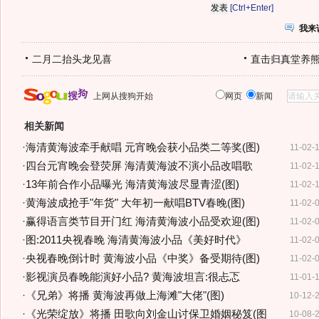
[Ctrl+Enter]
我来
二月二抬头龙见喜
直击归真堂养
上网从搜狗开始
网页
新闻
相关新闻
·
海清黄海波牵手献唱 元宵晚会获小品类二等奖(图)
11-02-
·
四台元宵晚会登荧屏 海清黄海波不演小品改唱歌
11-02-
·
13年前合作小品曝光 海清黄海波尽显青涩(图)
11-02-
·
黄海波成抢手"年货" 大年初一献唱BTV春晚(图)
11-02-
·
赢得语言类节目开门红 海清黄海波小品受欢迎(图)
11-02-
·
图:2011央视春晚 海清黄海波小品《美好时代》
11-02-
·
央视春晚倒计时 黄海波小品《中奖》备受期待(图)
11-02-
·
影视演员春晚能演好小品? 黄海波坦言:很忐忑
11-01-
·
《兄弟》将播 黄海波再做上海滩"大佬"(图)
10-12-
·
《光荣绽放》将播 田歌向刘金山讨保卫婚姻秘笈(图
10-08-