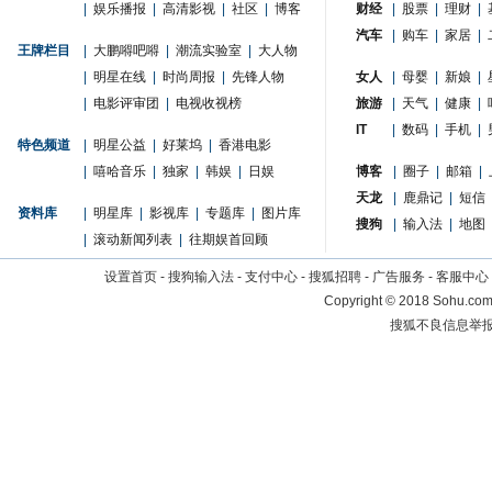
|
娱乐播报
|
高清影视
|
社区
|
博客
财经
|
股票
|
理财
|
汽车
|
购车
|
家居
|
王牌栏目
|
大鹏嘚吧嘚
|
潮流实验室
|
大人物
|
明星在线
|
时尚周报
|
先锋人物
女人
|
母婴
|
新娘
|
|
电影评审团
|
电视收视榜
旅游
|
天气
|
健康
|
IT
|
数码
|
手机
|
特色频道
|
明星公益
|
好莱坞
|
香港电影
|
嘻哈音乐
|
独家
|
韩娱
|
日娱
博客
|
圈子
|
邮箱
|
天龙
|
鹿鼎记
|
短信
资料库
|
明星库
|
影视库
|
专题库
|
图片库
搜狗
|
输入法
|
地图
|
滚动新闻列表
|
往期娱首回顾
设置首页
-
搜狗输入法
-
支付中心
-
搜狐招聘
-
广告服务
-
客服中心
Copyright
©
2018 Sohu.com 
搜狐不良信息举