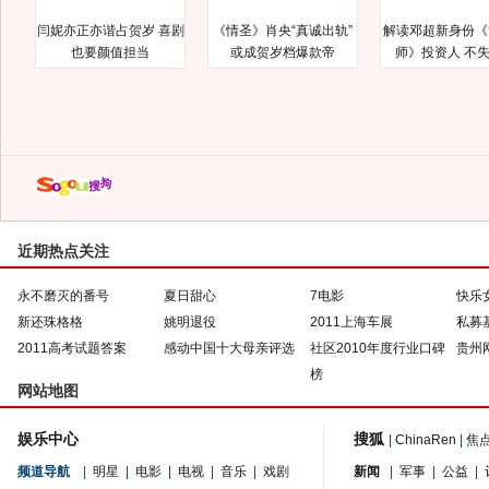
闫妮亦正亦谐占贺岁 喜剧
《情圣》肖央“真诚出轨”
解读邓超新身份《
也要颜值担当
或成贺岁档爆款帝
师》投资人 不
近期热点关注
永不磨灭的番号
夏日甜心
7电影
快乐
新还珠格格
姚明退役
2011上海车展
私募
2011高考试题答案
感动中国十大母亲评选
社区2010年度行业口碑
贵州
榜
网站地图
娱乐中心
搜狐
|
ChinaRen
|
焦
频道导航
|
明星
|
电影
|
电视
|
音乐
|
戏剧
新闻
|
军事
|
公益
|