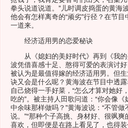
拳头说道说道。”儿时调皮捣蛋的黄海
他会有怎样离奇的“顽劣”行径？在节目
一道来。
经济适用男的恋爱秘诀
从《媳妇的美好时代》再到《我的
波凭借喜感十足、憨得可爱的表演讨好
被认为是最值得嫁的经济适用男。但生
诀又会是什么呢？黄海波在节目中透露
自己烧得一手好菜，“怎么才算对她好
吃的”。被主持人田歌问道：“你会像《
中余味那样做吗？”黄海波说：“不管做
说。”“那种个子高挑、身材好、很飒爽
喜欢，但即便是在路上看见了，也得装