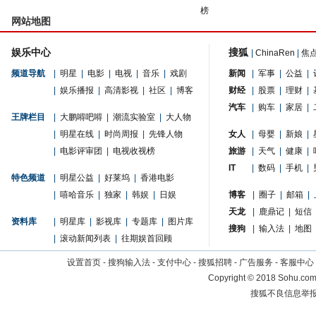
榜
网站地图
娱乐中心
搜狐
|
ChinaRen
|
焦
频道导航
|
明星
|
电影
|
电视
|
音乐
|
戏剧
新闻
|
军事
|
公益
|
|
娱乐播报
|
高清影视
|
社区
|
博客
财经
|
股票
|
理财
|
汽车
|
购车
|
家居
|
王牌栏目
|
大鹏嘚吧嘚
|
潮流实验室
|
大人物
|
明星在线
|
时尚周报
|
先锋人物
女人
|
母婴
|
新娘
|
|
电影评审团
|
电视收视榜
旅游
|
天气
|
健康
|
IT
|
数码
|
手机
|
特色频道
|
明星公益
|
好莱坞
|
香港电影
|
嘻哈音乐
|
独家
|
韩娱
|
日娱
博客
|
圈子
|
邮箱
|
天龙
|
鹿鼎记
|
短信
资料库
|
明星库
|
影视库
|
专题库
|
图片库
搜狗
|
输入法
|
地图
|
滚动新闻列表
|
往期娱首回顾
设置首页
-
搜狗输入法
-
支付中心
-
搜狐招聘
-
广告服务
-
客服中心
Copyright
©
2018 Sohu.com 
搜狐不良信息举