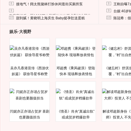
8
8
接地气！阔太熊黛林打扮休闲逛街买厕所泵
王刚自曝7
9
9
台媒:40
马蓉离婚后，砸1000万人民币给媒体要求删掉这照片
10
10
甜到腻！黄晓明上海庆生 Baby挺孕肚送蛋糕
陈冠希：假
娱乐·大视野
吴亦凡香港宣传《西游伏
邓超携《乘风破浪》登陆
《健忘村》舒淇
妖篇》 获徐导星爷称赞
快本 现场释放表情包
覆，“村”出自
闫妮亦正亦谐占贺岁 喜剧
《情圣》肖央“真诚出轨”
解读邓超新身份《
也要颜值担当
或成贺岁档爆款帝
师》投资人 不