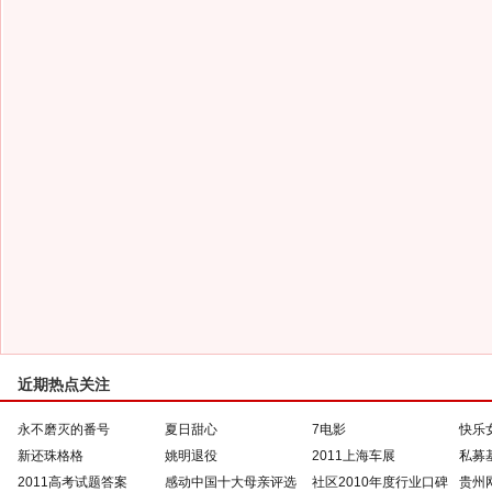
近期热点关注
永不磨灭的番号
夏日甜心
7电影
快乐
新还珠格格
姚明退役
2011上海车展
私募
2011高考试题答案
感动中国十大母亲评选
社区2010年度行业口碑
贵州