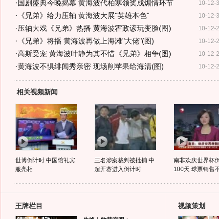
·
国剧盛典今晚揭幕 黄海波代柏寒领奖成煽情环节
10-12-
·
《兄弟》给力压轴 黄海波大展"英雄本色"
10-12-
·
压轴大戏《兄弟》热播 黄海波霍政谚玩变脸(图)
10-12-
·
《兄弟》将播 黄海波再做上海滩"大佬"(图)
10-12-
·
高斯受宠 黄海波叶静为其不惜《兄弟》相争(图)
10-12-
·
黄海波不惧绯闻秀亲密 现场削苹果给海清(图)
10-12-
相关视频新闻
世博倒计时 中国馆礼宾
三名涉案裁判被批捕 中
南非欢庆世界杯
服亮相
超开赛进入倒计时
100天 球票销售
王牌栏目
视频策划