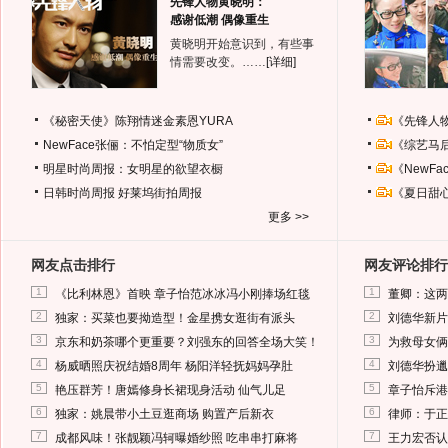
先锋人物黄晓明：
感谢低潮 偶像重生
黄晓明开始意识到，有些事
情需要改变。……
[详细]
《秘密天使》陈翔情迷金素恩YURA
《先锋人
NewFace张俪：不怕定型“物质女”
《综艺马
明星时尚周报：女明星的欲望衣橱
《NewF
日韩时尚周报
好莱坞街拍周报
《夏日甜
更多 >>
网友点击排行
网友评论排行
1
1
《比利林恩》首映 章子怡范冰冰冯小刚捧场红毯
董卿：这两
2
2
独家：买菜也要拗造型！金星携女逛街有派头
刘德华新片
3
3
京东和奶茶哪个更重要？刘强东的回答全场大笑！
为救母女俩
4
4
杨威晒照庆祝结婚8周年 杨阳洋轻抚妈妈孕肚
刘德华扮邋
5
5
艳压群芳！唐嫣修身长裙现身活动 仙气儿足
章子怡斥港
6
6
独家：姚晨带小土豆逛商场 购置产后新衣
律师：于正
7
7
成都风味！张靓颖冯轲曝婚纱照 吃串串打麻将
王力宏否认