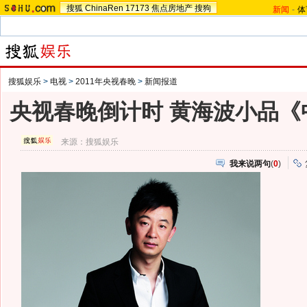
搜狐
ChinaRen
17173
焦点房地产
搜狗
新闻
-
体
搜狐娱乐
>
电视
>
2011年央视春晚
>
新闻报道
央视春晚倒计时 黄海波小品《
来源：
搜狐娱乐
我来说两句
(
0
)