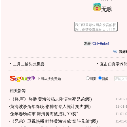
无聊
[Ctrl+Enter]
我来
二月二抬头龙见喜
直击归真堂养
上网从搜狗开始
网页
新闻
相关新闻
·
《将.军》热播 黄海波杨志刚演生死兄弟(图)
11-01-
·
黄海波谈兔年春晚:彩排有专人统计笑声(图)
11-01-
·
兔年春晚终审 海清黄海波成功"中奖"
11-01-
·
《兄弟》卫视热播 叶静黄海波成"烟斗兄弟"(图)
11-01-