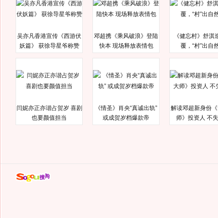
吴亦凡香港宣传《西游伏
邓超携《乘风破浪》登陆
《健忘村》舒淇
妖篇》 获徐导星爷称赞
快本 现场释放表情包
覆，“村”出自
闫妮亦正亦谐占贺岁 喜剧
《情圣》肖央“真诚出轨”
解读邓超新身份《
也要颜值担当
或成贺岁档爆款帝
师》投资人 不