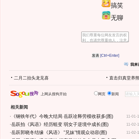
搞笑
无聊
[Ctrl+Enter]
我来
二月二抬头龙见喜
直击归真堂养
上网从搜狗开始
网页
新闻
相关新闻
·
《钢铁年代》今晚大结局 岳跃诠释劳模收获多(图)
11-01-
·
岳跃拍《风语》经历蜕变 弱女子逆境中成长(图)
11-02-
·
岳跃郭晓冬结缘《风语》 "兄妹"情观众动容(图)
11-02-