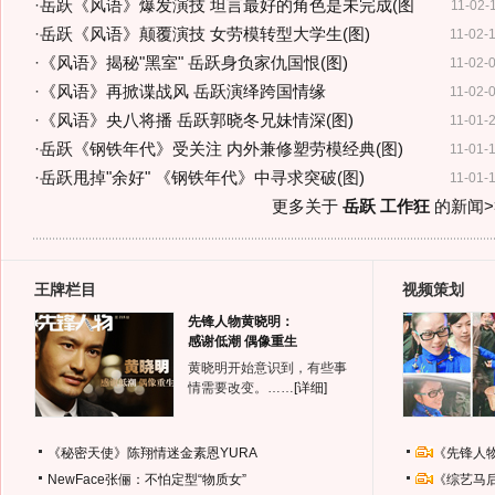
·
岳跃《风语》爆发演技 坦言最好的角色是未完成(图
11-02-
·
岳跃《风语》颠覆演技 女劳模转型大学生(图)
11-02-
·
《风语》揭秘"黑室" 岳跃身负家仇国恨(图)
11-02-
·
《风语》再掀谍战风 岳跃演绎跨国情缘
11-02-
·
《风语》央八将播 岳跃郭晓冬兄妹情深(图)
11-01-
·
岳跃《钢铁年代》受关注 内外兼修塑劳模经典(图)
11-01-
·
岳跃甩掉"余好" 《钢铁年代》中寻求突破(图)
11-01-
更多关于
岳跃 工作狂
的新闻>
王牌栏目
视频策划
先锋人物黄晓明：
感谢低潮 偶像重生
黄晓明开始意识到，有些事
情需要改变。……
[详细]
《秘密天使》陈翔情迷金素恩YURA
《先锋人
NewFace张俪：不怕定型“物质女”
《综艺马