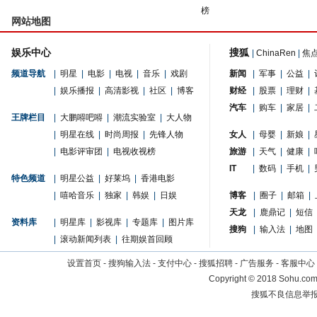
榜
网站地图
娱乐中心
搜狐
|
ChinaRen
|
焦
频道导航
|
明星
|
电影
|
电视
|
音乐
|
戏剧
新闻
|
军事
|
公益
|
|
娱乐播报
|
高清影视
|
社区
|
博客
财经
|
股票
|
理财
|
汽车
|
购车
|
家居
|
王牌栏目
|
大鹏嘚吧嘚
|
潮流实验室
|
大人物
|
明星在线
|
时尚周报
|
先锋人物
女人
|
母婴
|
新娘
|
|
电影评审团
|
电视收视榜
旅游
|
天气
|
健康
|
IT
|
数码
|
手机
|
特色频道
|
明星公益
|
好莱坞
|
香港电影
|
嘻哈音乐
|
独家
|
韩娱
|
日娱
博客
|
圈子
|
邮箱
|
天龙
|
鹿鼎记
|
短信
资料库
|
明星库
|
影视库
|
专题库
|
图片库
搜狗
|
输入法
|
地图
|
滚动新闻列表
|
往期娱首回顾
设置首页
-
搜狗输入法
-
支付中心
-
搜狐招聘
-
广告服务
-
客服中心
Copyright
©
2018 Sohu.com 
搜狐不良信息举