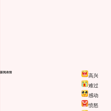
新闻表情
高兴
难过
感动
愤怒