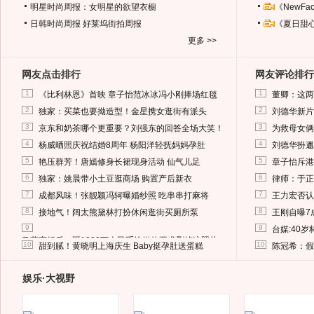
明星时尚周报：女明星的欲望衣橱
《NewF
日韩时尚周报
好莱坞街拍周报
《夏日甜
更多 >>
网友点击排行
网友评论排行
1
1
《比利林恩》首映 章子怡范冰冰冯小刚捧场红毯
董卿：这两
2
2
独家：买菜也要拗造型！金星携女逛街有派头
刘德华新片
3
3
京东和奶茶哪个更重要？刘强东的回答全场大笑！
为救母女俩
4
4
杨威晒照庆祝结婚8周年 杨阳洋轻抚妈妈孕肚
刘德华扮邋
5
5
艳压群芳！唐嫣修身长裙现身活动 仙气儿足
章子怡斥港
6
6
独家：姚晨带小土豆逛商场 购置产后新衣
律师：于正
7
7
成都风味！张靓颖冯轲曝婚纱照 吃串串打麻将
王力宏否认
8
8
接地气！阔太熊黛林打扮休闲逛街买厕所泵
王刚自曝7
9
9
台媒:40
马蓉离婚后，砸1000万人民币给媒体要求删掉这照片
10
10
甜到腻！黄晓明上海庆生 Baby挺孕肚送蛋糕
陈冠希：假
娱乐·大视野