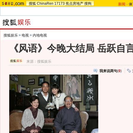
搜狐
ChinaRen
17173
焦点房地产
搜狗
新闻
-
体
搜狐娱乐
>
电视
>
内地电视
《风语》今晚大结局 岳跃自言
来源：
搜狐娱乐
我来说两句
(
0
)