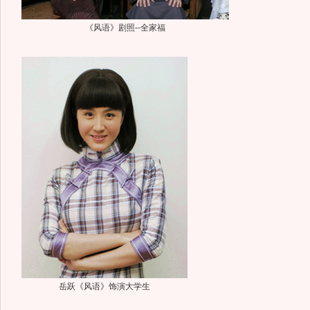
《风语》剧照--全家福
岳跃《风语》饰演大学生