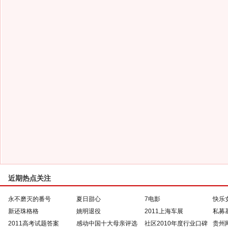
近期热点关注
永不磨灭的番号
夏日甜心
7电影
快乐
新还珠格格
姚明退役
2011上海车展
私募
2011高考试题答案
感动中国十大母亲评选
社区2010年度行业口碑
贵州