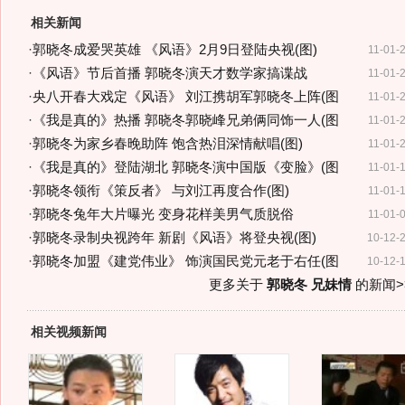
相关新闻
·
郭晓冬成爱哭英雄 《风语》2月9日登陆央视(图)
11-01-
·
《风语》节后首播 郭晓冬演天才数学家搞谍战
11-01-
·
央八开春大戏定《风语》 刘江携胡军郭晓冬上阵(图
11-01-
·
《我是真的》热播 郭晓冬郭晓峰兄弟俩同饰一人(图
11-01-
·
郭晓冬为家乡春晚助阵 饱含热泪深情献唱(图)
11-01-
·
《我是真的》登陆湖北 郭晓冬演中国版《变脸》(图
11-01-
·
郭晓冬领衔《策反者》 与刘江再度合作(图)
11-01-
·
郭晓冬兔年大片曝光 变身花样美男气质脱俗
11-01-
·
郭晓冬录制央视跨年 新剧《风语》将登央视(图)
10-12-
·
郭晓冬加盟《建党伟业》 饰演国民党元老于右任(图
10-12-
更多关于
郭晓冬 兄妹情
的新闻>
相关视频新闻