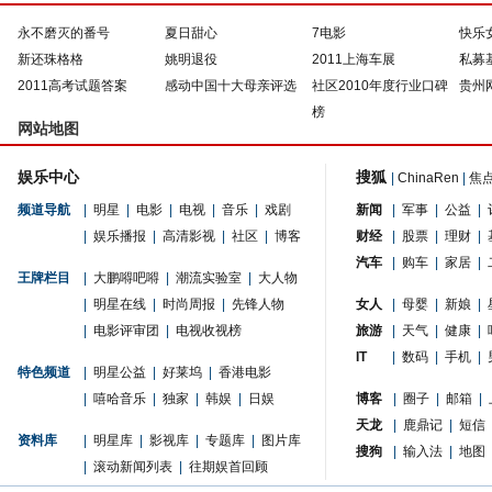
永不磨灭的番号
夏日甜心
7电影
快乐
新还珠格格
姚明退役
2011上海车展
私募
2011高考试题答案
感动中国十大母亲评选
社区2010年度行业口碑
贵州
榜
网站地图
娱乐中心
搜狐
|
ChinaRen
|
焦
频道导航
|
明星
|
电影
|
电视
|
音乐
|
戏剧
新闻
|
军事
|
公益
|
|
娱乐播报
|
高清影视
|
社区
|
博客
财经
|
股票
|
理财
|
汽车
|
购车
|
家居
|
王牌栏目
|
大鹏嘚吧嘚
|
潮流实验室
|
大人物
|
明星在线
|
时尚周报
|
先锋人物
女人
|
母婴
|
新娘
|
|
电影评审团
|
电视收视榜
旅游
|
天气
|
健康
|
IT
|
数码
|
手机
|
特色频道
|
明星公益
|
好莱坞
|
香港电影
|
嘻哈音乐
|
独家
|
韩娱
|
日娱
博客
|
圈子
|
邮箱
|
天龙
|
鹿鼎记
|
短信
资料库
|
明星库
|
影视库
|
专题库
|
图片库
搜狗
|
输入法
|
地图
|
滚动新闻列表
|
往期娱首回顾