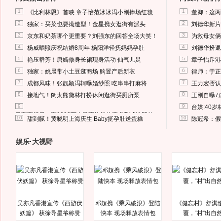
1
1
《比利林恩》首映 章子怡范冰冰冯小刚捧场红毯
董卿：这两
2
2
独家：买菜也要拗造型！金星携女逛街有派头
刘德华新片
3
3
京东和奶茶哪个更重要？刘强东的回答全场大笑！
为救母女俩
4
4
杨威晒照庆祝结婚8周年 杨阳洋轻抚妈妈孕肚
刘德华扮邋
5
5
艳压群芳！唐嫣修身长裙现身活动 仙气儿足
章子怡斥港
6
6
独家：姚晨带小土豆逛商场 购置产后新衣
律师：于正
7
7
成都风味！张靓颖冯轲曝婚纱照 吃串串打麻将
王力宏否认
8
8
接地气！阔太熊黛林打扮休闲逛街买厕所泵
王刚自曝7
9
9
台媒:40
马蓉离婚后，砸1000万人民币给媒体要求删掉这照片
10
10
甜到腻！黄晓明上海庆生 Baby挺孕肚送蛋糕
陈冠希：假
娱乐·大视野
吴亦凡香港宣传《西游伏
邓超携《乘风破浪》登陆
《健忘村》舒淇
妖篇》 获徐导星爷称赞
快本 现场释放表情包
覆，“村”出自