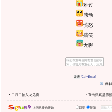
难过
感动
愤怒
搞笑
无聊
[Ctrl+Enter]
我来
二月二抬头龙见喜
直击归真堂养
上网从搜狗开始
网页
新闻