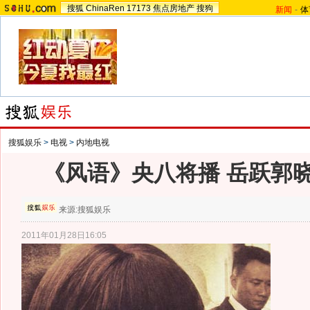
搜狐
ChinaRen
17173
焦点房地产
搜狗
新闻
-
体
搜狐娱乐
>
电视
>
内地电视
《风语》央八将播 岳跃郭
来源:
搜狐娱乐
2011年01月28日16:05