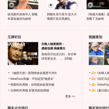
徐克新作深海寻人 郭晓
郭晓冬亲力亲为 按大片
《情感大搜索》
冬梁洛施演兄妹情
规模打造完美婚礼
剪断了兄妹情
王牌栏目
视频策划
先锋人物黄晓明：
感谢低潮 偶像重生
黄晓明开始意识到，有些事
情需要改变。……
[详细]
《秘密天使》陈翔情迷金素恩YURA
《先锋人
NewFace张俪：不怕定型“物质女”
《综艺马
明星时尚周报：女明星的欲望衣橱
《NewF
日韩时尚周报
好莱坞街拍周报
《夏日甜
更多 >>
网友点击排行
网友评论排行