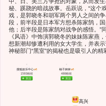
中、日、美三方争抢的对象，从而发生
秘、蹊跷的暗战故事。岳跃说，“这个
戏，是郭晓冬和胡军两个男人之间的争
段，前半段是日本军方想杀陈家鹄，国
他；后半段是陈家鹄对战争的感悟。”
《风语》中饰演郭晓冬的妹妹陈家燕，
想新潮却惨遭利用的女大学生，并表示
神秘部门“黑室”的揭秘也是吸引人的精
搜狐娱乐中心
柚子婶婶
1593粉丝
488粉丝
关注
关注
高兴