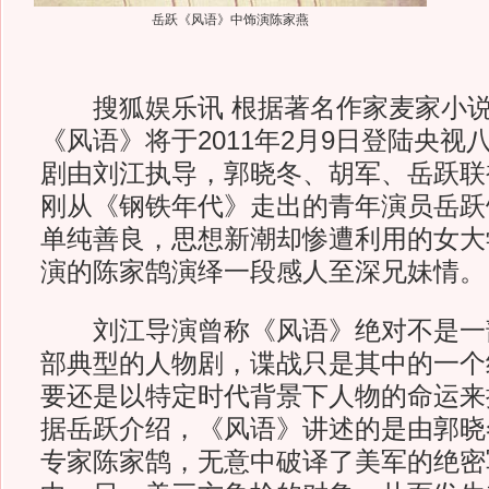
岳跃《风语》中饰演陈家燕
搜狐娱乐讯 根据著名作家麦家小说
《风语》将于2011年2月9日登陆央视
剧由刘江执导，郭晓冬、胡军、岳跃联
刚从《钢铁年代》走出的青年演员岳跃
单纯善良，思想新潮却惨遭利用的女大
演的陈家鹄演绎一段感人至深兄妹情。
刘江导演曾称《风语》绝对不是一
部典型的人物剧，谍战只是其中的一个
要还是以特定时代背景下人物的命运来
据岳跃介绍，《风语》讲述的是由郭晓
专家陈家鹄，无意中破译了美军的绝密