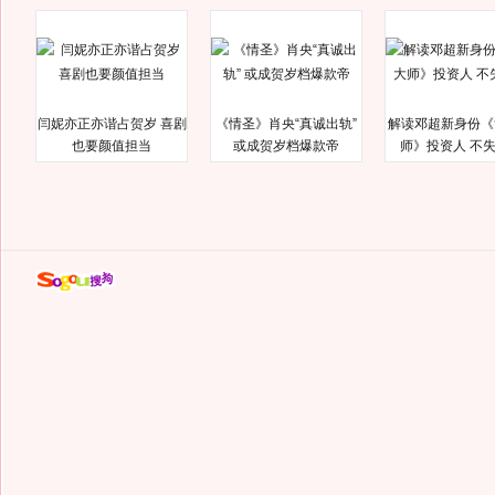
闫妮亦正亦谐占贺岁 喜剧
《情圣》肖央“真诚出轨”
解读邓超新身份《
也要颜值担当
或成贺岁档爆款帝
师》投资人 不