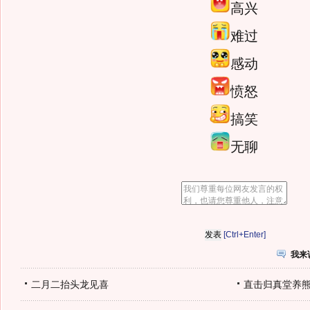
高兴
难过
感动
愤怒
搞笑
无聊
[Ctrl+Enter]
我来
二月二抬头龙见喜
直击归真堂养