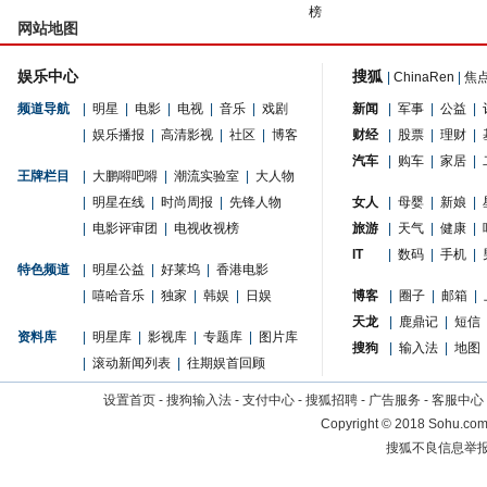
榜
网站地图
娱乐中心
搜狐
|
ChinaRen
|
焦
频道导航
|
明星
|
电影
|
电视
|
音乐
|
戏剧
新闻
|
军事
|
公益
|
|
娱乐播报
|
高清影视
|
社区
|
博客
财经
|
股票
|
理财
|
汽车
|
购车
|
家居
|
王牌栏目
|
大鹏嘚吧嘚
|
潮流实验室
|
大人物
|
明星在线
|
时尚周报
|
先锋人物
女人
|
母婴
|
新娘
|
|
电影评审团
|
电视收视榜
旅游
|
天气
|
健康
|
IT
|
数码
|
手机
|
特色频道
|
明星公益
|
好莱坞
|
香港电影
|
嘻哈音乐
|
独家
|
韩娱
|
日娱
博客
|
圈子
|
邮箱
|
天龙
|
鹿鼎记
|
短信
资料库
|
明星库
|
影视库
|
专题库
|
图片库
搜狗
|
输入法
|
地图
|
滚动新闻列表
|
往期娱首回顾
设置首页
-
搜狗输入法
-
支付中心
-
搜狐招聘
-
广告服务
-
客服中心
Copyright
©
2018 Sohu.com 
搜狐不良信息举