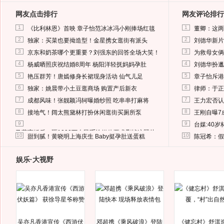
网友点击排行
网友评论排行
1
1
《比利林恩》首映 章子怡范冰冰冯小刚捧场红毯
董卿：这两
2
2
独家：买菜也要拗造型！金星携女逛街有派头
刘德华新片
3
3
京东和奶茶哪个更重要？刘强东的回答全场大笑！
为救母女俩
4
4
杨威晒照庆祝结婚8周年 杨阳洋轻抚妈妈孕肚
刘德华扮邋
5
5
艳压群芳！唐嫣修身长裙现身活动 仙气儿足
章子怡斥港
6
6
独家：姚晨带小土豆逛商场 购置产后新衣
律师：于正
7
7
成都风味！张靓颖冯轲曝婚纱照 吃串串打麻将
王力宏否认
8
8
接地气！阔太熊黛林打扮休闲逛街买厕所泵
王刚自曝7
9
9
台媒:40
马蓉离婚后，砸1000万人民币给媒体要求删掉这照片
10
10
甜到腻！黄晓明上海庆生 Baby挺孕肚送蛋糕
陈冠希：假
娱乐·大视野
吴亦凡香港宣传《西游伏
邓超携《乘风破浪》登陆
《健忘村》舒淇