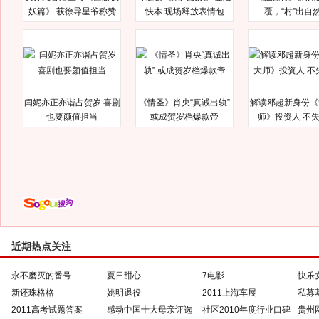
妖篇》 获徐导星爷称赞
快本 现场释放表情包
覆，“村”出自
闫妮亦正亦谐占贺岁 喜剧
《情圣》肖央“真诚出轨”
解读邓超新身份《
也要颜值担当
或成贺岁档爆款帝
师》投资人 不
近期热点关注
永不磨灭的番号
夏日甜心
7电影
快乐
新还珠格格
姚明退役
2011上海车展
私募
2011高考试题答案
感动中国十大母亲评选
社区2010年度行业口碑
贵州