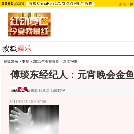
搜狐
ChinaRen
17173
焦点房地产
搜狗
新闻
-
体
搜狐娱乐
>
电视
>
2011年央视春晚
>
新闻报道
傅琰东经纪人：元宵晚会金
来源:
解放网-新闻晨报
2011年02月15日07:59