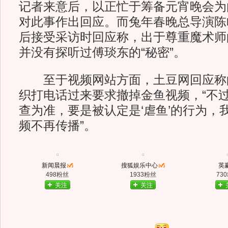
记者来意后，以正忙于筹备元宵晚会为
对此事作出回应。而兔年春晚总导演陈
后接受采访时回应称，出于尊重魔术师
并没有探听过傅琰东的“秘密”。
至于视频网站方面，土豆网回应称
织打电话过来要求撤掉金鱼视频，“不
查为准，要是被认定是‘虐鱼’的行为，
频不再传播”。
新闻晨报
搜狐娱乐中心
英
498粉丝
1933粉丝
73
关注
关注