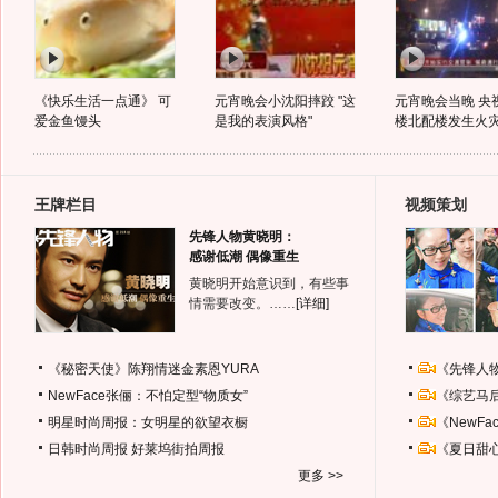
《快乐生活一点通》 可
元宵晚会小沈阳摔跤 "这
元宵晚会当晚 央
爱金鱼馒头
是我的表演风格"
楼北配楼发生火
王牌栏目
视频策划
先锋人物黄晓明：
感谢低潮 偶像重生
黄晓明开始意识到，有些事
情需要改变。……
[详细]
《秘密天使》陈翔情迷金素恩YURA
《先锋人
NewFace张俪：不怕定型“物质女”
《综艺马
明星时尚周报：女明星的欲望衣橱
《NewF
日韩时尚周报
好莱坞街拍周报
《夏日甜
更多 >>