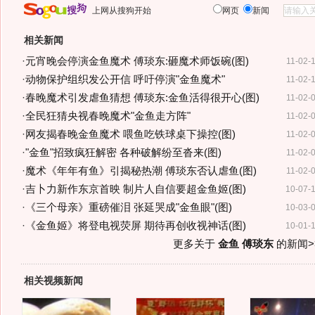
上网从搜狗开始
网页
新闻
相关新闻
·
元宵晚会停演金鱼魔术 傅琰东:砸魔术师饭碗(图)
11-02-
·
动物保护组织发公开信 呼吁停演"金鱼魔术"
11-02-
·
春晚魔术引发虐鱼猜想 傅琰东:金鱼活得很开心(图)
11-02-
·
全民狂猜央视春晚魔术"金鱼走方阵"
11-02-
·
网友揭春晚金鱼魔术 喂鱼吃铁球桌下操控(图)
11-02-
·
"金鱼"招致疯狂解密 各种破解纷至沓来(图)
11-02-
·
魔术《年年有鱼》引揭秘热潮 傅琰东否认虐鱼(图)
11-02-
·
吉卜力新作东京首映 制片人自信要超金鱼姬(图)
10-07-
·
《三个母亲》重磅催泪 张延哭成"金鱼眼"(图)
10-03-
·
《金鱼姬》将登电视荧屏 期待再创收视神话(图)
10-01-
更多关于
金鱼 傅琰东
的新闻>
相关视频新闻