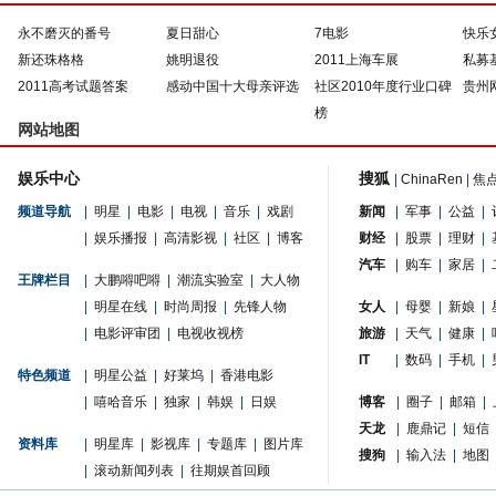
永不磨灭的番号
夏日甜心
7电影
快乐
新还珠格格
姚明退役
2011上海车展
私募
2011高考试题答案
感动中国十大母亲评选
社区2010年度行业口碑
贵州
榜
网站地图
娱乐中心
搜狐
|
ChinaRen
|
焦
频道导航
|
明星
|
电影
|
电视
|
音乐
|
戏剧
新闻
|
军事
|
公益
|
|
娱乐播报
|
高清影视
|
社区
|
博客
财经
|
股票
|
理财
|
汽车
|
购车
|
家居
|
王牌栏目
|
大鹏嘚吧嘚
|
潮流实验室
|
大人物
|
明星在线
|
时尚周报
|
先锋人物
女人
|
母婴
|
新娘
|
|
电影评审团
|
电视收视榜
旅游
|
天气
|
健康
|
IT
|
数码
|
手机
|
特色频道
|
明星公益
|
好莱坞
|
香港电影
|
嘻哈音乐
|
独家
|
韩娱
|
日娱
博客
|
圈子
|
邮箱
|
天龙
|
鹿鼎记
|
短信
资料库
|
明星库
|
影视库
|
专题库
|
图片库
搜狗
|
输入法
|
地图
|
滚动新闻列表
|
往期娱首回顾