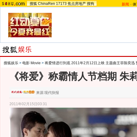
搜狐
ChinaRen
17173
焦点房地产
搜狗
新闻
-
体
搜狐娱乐
>
电影 Movie
>
将爱情进行到底 2011年2月12日上映 主题曲王菲陈奕迅
《将爱》称霸情人节档期 朱
来源:
现代快报
2011年02月15日03:31