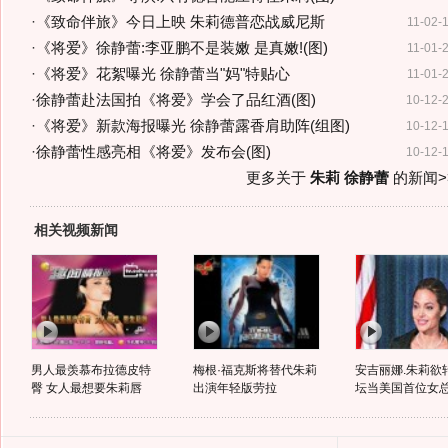
·
《致命伴旅》今日上映 朱莉德普恋战威尼斯
11-02-
·
《将爱》徐静蕾:李亚鹏不是装嫩 是真嫩!(图)
11-01-
·
《将爱》花絮曝光 徐静蕾当"妈"特贴心
11-01-
·
徐静蕾赴法国拍《将爱》学会了品红酒(图)
10-12-
·
《将爱》新款海报曝光 徐静蕾露香肩助阵(组图)
10-12-
·
徐静蕾性感亮相《将爱》发布会(图)
10-12-
更多关于
朱莉 徐静蕾
的新闻>
相关视频新闻
男人最羡慕布拉德皮特
梅根·福克斯将替代朱莉
安吉丽娜.朱莉欲
臀 女人最想要朱莉唇
出演年轻版劳拉
坛当美国首位女