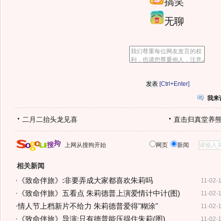
搞笑
无聊
[Ctrl+Enter]
我来
二月二抬头龙见喜
直击归真堂养
上网从搜狗开始
网页
新闻
相关新闻
·
《致命伴旅》:非要弄成大家都喜欢朱莉吗
11-02-
·
《致命伴旅》五看点 朱莉德普上演爱情计中计(图)
11-02-
·
情人节上档新片不给力 朱莉德普爱得"糊涂"
11-02-
·
《致命伴旅》导演:只有德普能压得住朱莉(图)
11-02-