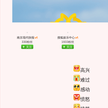
南京现代快报
搜狐娱乐中心
330粉丝
1933粉丝
关注
关注
高兴
难过
感动
愤怒