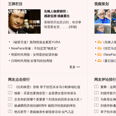
王牌栏目
视频策划
先锋人物黄晓明：
感谢低潮 偶像重生
黄晓明开始意识到，有些事
情需要改变。……
[详细]
《秘密天使》陈翔情迷金素恩YURA
《先锋人
NewFace张俪：不怕定型“物质女”
《综艺马
明星时尚周报：女明星的欲望衣橱
《NewF
日韩时尚周报
好莱坞街拍周报
《夏日甜
更多 >>
网友点击排行
网友评论排行
1
1
《比利林恩》首映 章子怡范冰冰冯小刚捧场红毯
董卿：这两
2
2
独家：买菜也要拗造型！金星携女逛街有派头
刘德华新片
3
3
京东和奶茶哪个更重要？刘强东的回答全场大笑！
为救母女俩
4
4
杨威晒照庆祝结婚8周年 杨阳洋轻抚妈妈孕肚
刘德华扮邋
5
5
艳压群芳！唐嫣修身长裙现身活动 仙气儿足
章子怡斥港