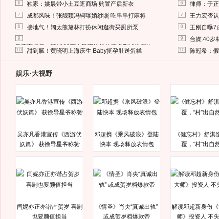
6
6
独家：姚晨带小土豆逛商场 购置产后新衣
律师：于正
7
7
成都风味！张靓颖冯轲曝婚纱照 吃串串打麻将
王力宏否认
8
8
接地气！阔太熊黛林打扮休闲逛街买厕所泵
王刚自曝7
9
9
台媒:40
马蓉离婚后，砸1000万人民币给媒体要求删掉这照片
10
10
甜到腻！黄晓明上海庆生 Baby挺孕肚送蛋糕
陈冠希：假
娱乐·大视野
吴亦凡香港宣传《西游伏
邓超携《乘风破浪》登陆
《健忘村》舒淇
妖篇》 获徐导星爷称赞
快本 现场释放表情包
覆，“村”出自
闫妮亦正亦谐占贺岁 喜剧
《情圣》肖央“真诚出轨”
解读邓超新身份《
也要颜值担当
或成贺岁档爆款帝
师》投资人 不