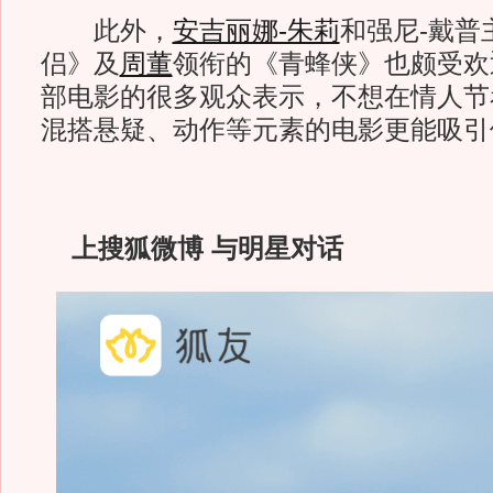
此外，
安吉丽娜-朱莉
和强尼-戴普
侣》及
周董
领衔的《青蜂侠》也颇受欢
部电影的很多观众表示，不想在情人节
混搭悬疑、动作等元素的电影更能吸引
上搜狐微博 与明星对话