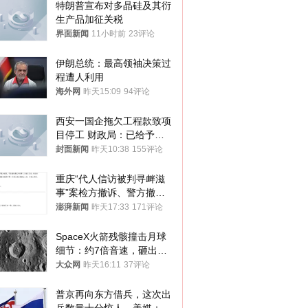
特朗普宣布对多晶硅及其衍
生产品加征关税
界面新闻
11小时前
23评论
伊朗总统：最高领袖决策过
程遭人利用
海外网
昨天15:09
94评论
西安一国企拖欠工程款致项
目停工 财政局：已给予处
分，正督促整改
封面新闻
昨天10:38
155评论
重庆“代人信访被判寻衅滋
事”案检方撤诉、警方撤
案，两被告人获国赔
澎湃新闻
昨天17:33
171评论
SpaceX火箭残骸撞击月球
细节：约7倍音速，砸出直
径约30米撞击坑
大众网
昨天16:11
37评论
普京再向东方借兵，这次出