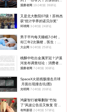
到了一些令人十分惊讶的消
息
观察者网
10小时前
39评论
又是北大数院07级！苏炜杰
获“统计学界的诺贝尔奖”
环球网
3小时前
24评论
男子平均每天睡眠7小时，
却三年2次脑梗，医生：这
样睡觉更伤身
大众网
9小时前
25评论
桃酥中吃出金属牙冠？泸溪
河发布调查结论：消费者已
澄清，所发视频情况不属实
观察者网
7小时前
30评论
SpaceX火箭残骸撞击月球
 月面出现撞击坑(图)
光明网
7小时前
20评论
鸿蒙智行被曝删除“竹知
了”风波公告后又恢复 官媒
曾力挺：劝华为要大度的，
有料新语
2小时前
57评论