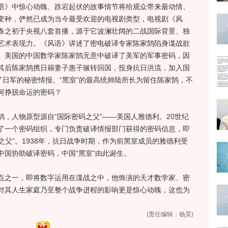
语》中惊心动魄、跌宕起伏的故事情节将给观众带来最动情、
变种，俨然已成为当今最受欢迎的电视剧类型，电视剧《风
春之初于央视八套首播，源于它波澜壮阔的二战国际背景、独
艺术表现力。《风语》讲述了密电破译专家陈家鹄陷身谍战欲
、美国的中国数学家陈家鹄无意中破译了美军的军事密码，因
其后陈家鹄携日籍妻子惠子辗转回国，投身抗日洪流，加入国
了日军的秘密情报。“黑室”的最高统帅陆所长为留住陈家鹄，不
何挣脱命运的密码？
人物原型源自“国际密码之父”——美国人雅德利。20世纪
了一个密码组织，专门负责破译情报部门获得的密码信息，即
之父”。1938年，抗日战争时期，作为前黑室成员的雅德利受
国协助破译密码，中国“黑室”由此诞生。
之一，即将数字运用在谍战之中，他饰演的天才数学家、密
对其人生家庭乃至整个战争进程的影响更是惊心动魄，这也为
(责任编辑：杨昊)