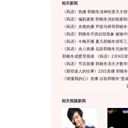
相关新闻
·
《风语》热播 郭晓冬演神经质天才很"受
·
《风语》编剧麦家:郭晓冬演好陈家鹄
·
《风语》央视热播 尹媗与师哥郭晓冬
·
《风语》郭晓冬不惧自毁形象 被喻中
·
《风语》今晚开播 夏凡郭晓冬胡军三足
·
《风语》央八将播 岳跃郭晓冬兄妹情深
·
郭晓冬成爱哭英雄 《风语》2月9日登
·
《风语》节后首播 郭晓冬演天才数学
·
《那些迷人的往事》23日首播 郭晓冬
·
《谁懂我的心》首播 出轨郭晓冬"悬崖
相关视频新闻