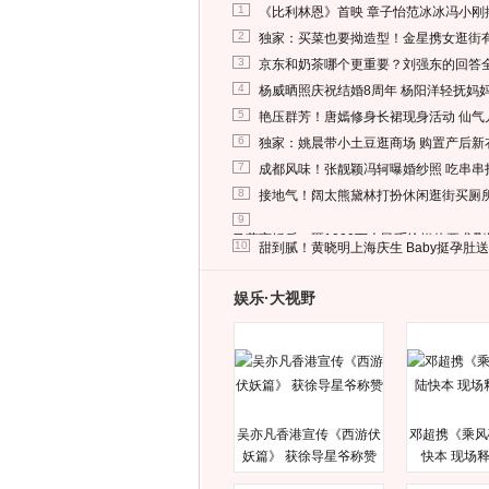
1
《比利林恩》首映 章子怡范冰冰冯小刚
2
独家：买菜也要拗造型！金星携女逛街
3
京东和奶茶哪个更重要？刘强东的回答
4
杨威晒照庆祝结婚8周年 杨阳洋轻抚妈
5
艳压群芳！唐嫣修身长裙现身活动 仙气
6
独家：姚晨带小土豆逛商场 购置产后新
7
成都风味！张靓颖冯轲曝婚纱照 吃串串
8
接地气！阔太熊黛林打扮休闲逛街买厕
9
马蓉离婚后，砸1000万人民币给媒体要求
10
甜到腻！黄晓明上海庆生 Baby挺孕肚
娱乐·大视野
吴亦凡香港宣传《西游伏
邓超携《乘风
妖篇》 获徐导星爷称赞
快本 现场