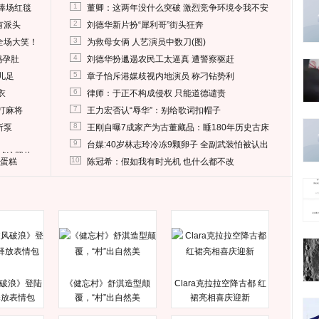
1
捧场红毯
董卿：这两年没什么突破 激烈竞争环境令我不安
2
有派头
刘德华新片扮“犀利哥”街头狂奔
3
全场大笑！
为救母女俩 人艺演员中数刀(图)
4
妈孕肚
刘德华扮邋遢农民工太逼真 遭警察驱赶
5
儿足
章子怡斥港媒歧视内地演员 称刁钻势利
6
衣
律师：于正不构成侵权 只能道德谴责
7
打麻将
王力宏否认“辱华”：别给歌词扣帽子
8
所泵
王刚自曝7成家产为古董藏品：睡180年历史古床
9
台媒:40岁林志玲冷冻9颗卵子 全副武装怕被认出
删掉这照片
10
送蛋糕
陈冠希：假如我有时光机 也什么都不改
破浪》登陆
《健忘村》舒淇造型颠
Clara克拉拉空降古都 红
释放表情包
覆，“村”出自然美
裙亮相喜庆迎新