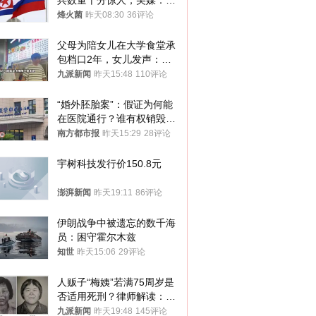
兵数量十分惊人，美媒：俄
朝要动真格？
烽火菌
昨天08:30
36评论
父母为陪女儿在大学食堂承
包档口2年，女儿发声：初
衷是为了陪伴，毕业后将不
九派新闻
昨天15:48
110评论
再营业
“婚外胚胎案”：假证为何能
在医院通行？谁有权销毁胚
胎？
南方都市报
昨天15:29
28评论
宇树科技发行价150.8元
澎湃新闻
昨天19:11
86评论
伊朗战争中被遗忘的数千海
员：困守霍尔木兹
知世
昨天15:06
29评论
人贩子“梅姨”若满75周岁是
否适用死刑？律师解读：很
大概率不会被判处死刑
九派新闻
昨天19:48
145评论