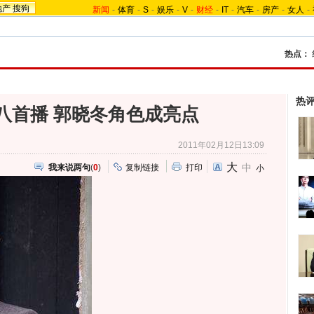
地产
搜狗
新闻
-
体育
-
S
-
娱乐
-
V
-
财经
-
IT
-
汽车
-
房产
-
女人
-
热点：
热
八首播 郭晓冬角色成亮点
2011年02月12日13:09
大
中
我来说两句
(
0
)
复制链接
打印
小