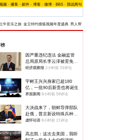
视频
-
播客
-
邮件
-
博客
-
微博
-
BBS
-
我说两句
红牛音乐之旅
金立特约搜狐视频年度盛典
男人帮
评榜
因严重违纪违法 金融监管
总局原局长李云泽被罢免全
国人大代表
经济观察报
2小时前
53评论
宇树王兴兴身家已超180
亿，一批90后新贵也将诞生
界面新闻
8小时前
59评论
大决战来了，朝鲜导弹部队
赴俄，普京新设特殊兵种，
76岁老将扛旗
虚怀论语
8小时前
21评论
高志凯：这次去美国，我听