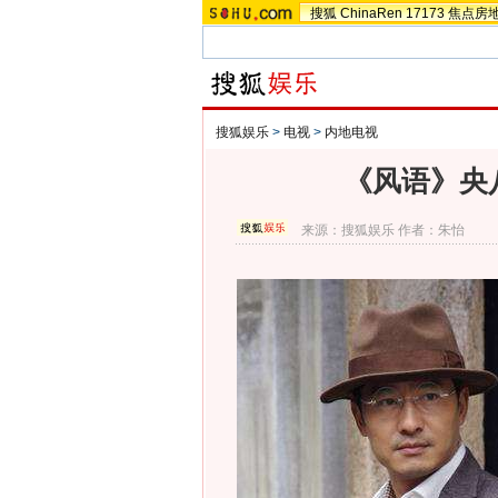
搜狐
ChinaRen
17173
焦点房
搜狐娱乐
>
电视
>
内地电视
《风语》央
来源：
搜狐娱乐
作者：朱怡