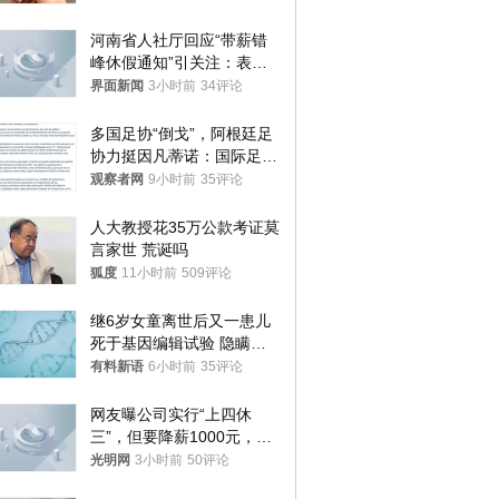
你们适不适合？
河南省人社厅回应“带薪错
峰休假通知”引关注：表述
不够准确，待修改后印发
界面新闻
3小时前
34评论
多国足协“倒戈”，阿根廷足
协力挺因凡蒂诺：国际足联
今后应继续在其领导下前行
观察者网
9小时前
35评论
人大教授花35万公款考证莫
言家世 荒诞吗
狐度
11小时前
509评论
继6岁女童离世后又一患儿
死于基因编辑试验 隐瞒一
年才对外披露
有料新语
6小时前
35评论
网友曝公司实行“上四休
三”，但要降薪1000元，不
接受只能辞职
光明网
3小时前
50评论