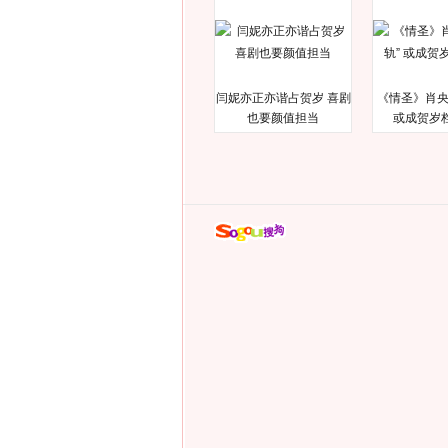
闫妮亦正亦谐占贺岁 喜剧
《情圣》肖央
也要颜值担当
或成贺岁