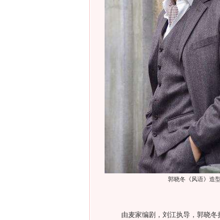
郭晓冬《风语》造
由麦家编剧，刘江执导，郭晓冬担