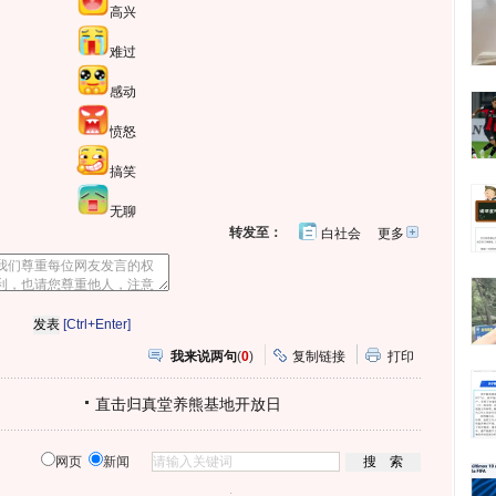
高兴
难过
感动
愤怒
搞笑
无聊
转发至：
白社会
更多
开
心
人
网
人
豆
网
瓣
爱
分
[Ctrl+Enter]
享
我来说两句
(
0
)
复制链接
打印
直击归真堂养熊基地开放日
网页
新闻