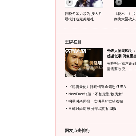
郭晓冬亲力亲为 按大片
《花木兰》片
规模打造完美婚礼
薇挑大梁砍人
王牌栏目
先锋人物黄晓明：
感谢低潮 偶像重
黄晓明开始意识到
情需要改变。……
《秘密天使》陈翔情迷金素恩YURA
NewFace张俪：不怕定型“物质女”
明星时尚周报：女明星的欲望衣橱
日韩时尚周报
好莱坞街拍周报
网友点击排行