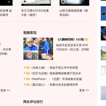
花首播 赵
东方卫视4月16日首播
山西卫视情感首播《继
后痛哭
大剧《婚变》
母后妈》
视频策划
《大鹏嘚吧嘚》416期
生
杨丽萍提菜篮逛车展 时尚
，有些事
与村姑仅一线之隔…
[详细]
[详细]
《先锋人物》：黄磊不惑之年中的智慧
《综艺马后炮》陈柏霖曝初吻属于范冰冰
《NewFace》：《北爱》导演续集玩穿越
《夏日甜心》：和夏日有关的爱情世界
更多 >>
更多 >>
网友评论排行