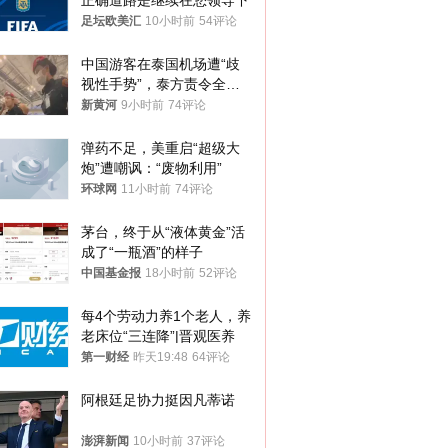
正确道路是继续在您领导下
足坛欧美汇
10小时前
54评论
中国游客在泰国机场遭“歧
视性手势”，泰方责令全面
调查，对责任人采取最严厉
新黄河
9小时前
74评论
处分
弹药不足，美重启“超级大
炮”遭嘲讽：“废物利用”
环球网
11小时前
74评论
茅台，终于从“液体黄金”活
成了“一瓶酒”的样子
中国基金报
18小时前
52评论
每4个劳动力养1个老人，养
老床位“三连降”|晋观医养
第一财经
昨天19:48
64评论
阿根廷足协力挺因凡蒂诺
澎湃新闻
10小时前
37评论