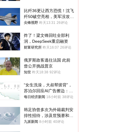
比歼36更让西方恐慌！沈飞
歼50破空亮相，美军没攻克
的技术被拿下
尖锋视野
昨天13:31
26评论
炸了！梁文锋回吐全部利
润，DeepSeek重启融资
财富研究所
昨天16:07
26评论
俄罗斯政客逃往法国 此前
曾公开挑战普京
知世
昨天18:38
92评论
“女生洗澡，大叔帮搓背”，
苏泊尔回应AI广告擦边：视
频全下架，已强化内容管理
每日经济新闻
18小时前
38评论
与审核
韩足协曾多次为外籍裁判安
排性招待，涉及世预赛和奥
预赛，韩足协回应
九派新闻
8小时前
40评论