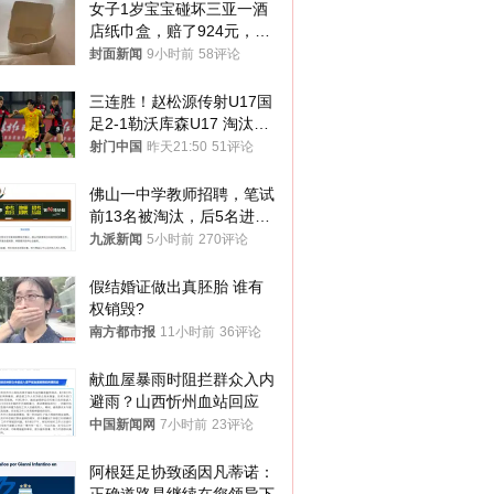
女子1岁宝宝碰坏三亚一酒
店纸巾盒，赔了924元，发
帖吐槽后酒店退还一半的
封面新闻
9小时前
58评论
钱，当地市监局回应
三连胜！赵松源传射U17国
足2-1勒沃库森U17 淘汰赛
将战河床
射门中国
昨天21:50
51评论
佛山一中学教师招聘，笔试
前13名被淘汰，后5名进体
检，被疑萝卜岗，官方通
九派新闻
5小时前
270评论
报：已叫停
假结婚证做出真胚胎 谁有
权销毁?
南方都市报
11小时前
36评论
献血屋暴雨时阻拦群众入内
避雨？山西忻州血站回应
中国新闻网
7小时前
23评论
阿根廷足协致函因凡蒂诺：