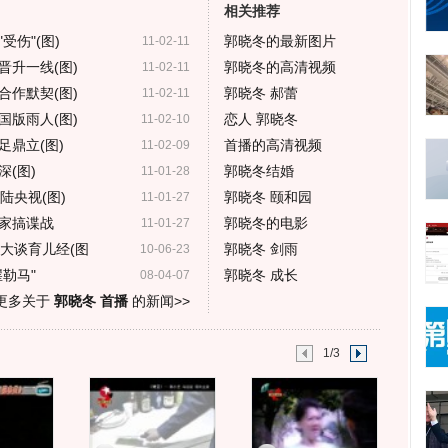
相关推荐
伤"(图)
郭晓冬的最新图片
11-02-11
晋升一线(图)
郭晓冬的高清视频
11-02-11
合作默契(图)
郭晓冬 郝蕾
11-02-11
国版雨人(图)
恋人 郭晓冬
11-02-10
鼎立(图)
首播的高清视频
11-02-09
(图)
郭晓冬结婚
11-01-28
陆央视(图)
郭晓冬 颐和园
11-01-27
家搞谍战
郭晓冬的电影
11-01-27
大谈育儿经(图
郭晓冬 剑雨
10-06-23
勒马"
郭晓冬 成长
08-04-07
更多关于
郭晓冬 首播
的新闻>>
1/3