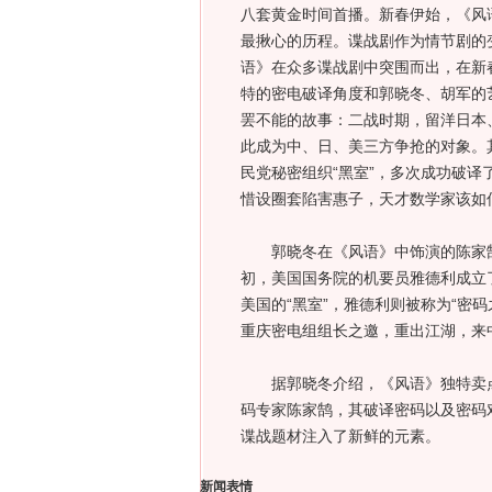
八套黄金时间首播。新春伊始，《风
最揪心的历程。谍战剧作为情节剧的
语》在众多谍战剧中突围而出，在新
特的密电破译角度和郭晓冬、胡军的
罢不能的故事：二战时期，留洋日本
此成为中、日、美三方争抢的对象。
民党秘密组织“黑室”，多次成功破译
惜设圈套陷害惠子，天才数学家该如
郭晓冬在《风语》中饰演的陈家鹄，
初，美国国务院的机要员雅德利成立
美国的“黑室”，雅德利则被称为“密码
重庆密电组组长之邀，重出江湖，来中
据郭晓冬介绍，《风语》独特卖点
码专家陈家鹄，其破译密码以及密码
谍战题材注入了新鲜的元素。
新闻表情