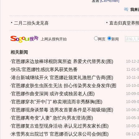
[Ctrl+Enter]
我来
二月二抬头龙见喜
直击归真堂养
上网从搜狗开始
网页
新闻
相关新闻
·
官恩娜床边放棒球棍防寓所盗 养爱犬代替男友(图)
10-12-
·
快讯:官恩娜性感抗寒风获奖热番
11-01-
·
港台新城继续开火 官恩娜赴颁奖礼激怒广告商(图)
10-11-
·
官恩娜皮肤生虫医生无法 担心传染男友全身发痒(图
10-10-
·
官恩娜作曲变深闺 或许变成独居老人(图)
10-09-
·
官恩娜穿衣"开中门" 称卖潮流而非秀酥胸(图)
10-09-
·
官恩娜现身谈禁毒 选男友首要条件是不能吸烟(图)
10-06-
·
官恩娜离奇变"人妻" 急忙向男友澄清(图)
10-05-
·
官恩娜复古造型现身活动 承认见过男友家长(图)
10-05-
·
米雪男友出院过节 官恩娜否认父亲公司会倒(图)
08-12-