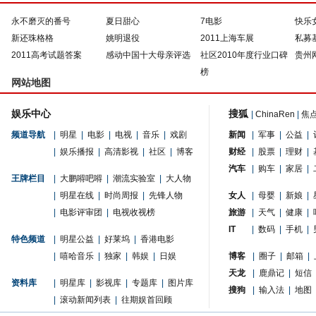
永不磨灭的番号
夏日甜心
7电影
快乐
新还珠格格
姚明退役
2011上海车展
私募
2011高考试题答案
感动中国十大母亲评选
社区2010年度行业口碑
贵州
榜
网站地图
娱乐中心
搜狐
|
ChinaRen
|
焦
频道导航
|
明星
|
电影
|
电视
|
音乐
|
戏剧
新闻
|
军事
|
公益
|
|
娱乐播报
|
高清影视
|
社区
|
博客
财经
|
股票
|
理财
|
汽车
|
购车
|
家居
|
王牌栏目
|
大鹏嘚吧嘚
|
潮流实验室
|
大人物
|
明星在线
|
时尚周报
|
先锋人物
女人
|
母婴
|
新娘
|
|
电影评审团
|
电视收视榜
旅游
|
天气
|
健康
|
IT
|
数码
|
手机
|
特色频道
|
明星公益
|
好莱坞
|
香港电影
|
嘻哈音乐
|
独家
|
韩娱
|
日娱
博客
|
圈子
|
邮箱
|
天龙
|
鹿鼎记
|
短信
资料库
|
明星库
|
影视库
|
专题库
|
图片库
搜狗
|
输入法
|
地图
|
滚动新闻列表
|
往期娱首回顾