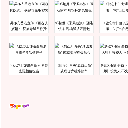
吴亦凡香港宣传《西游伏
邓超携《乘风破浪》登陆
《健忘村》舒淇
妖篇》 获徐导星爷称赞
快本 现场释放表情包
覆，“村”出自
闫妮亦正亦谐占贺岁 喜剧
《情圣》肖央“真诚出轨”
解读邓超新身份《
也要颜值担当
或成贺岁档爆款帝
师》投资人 不