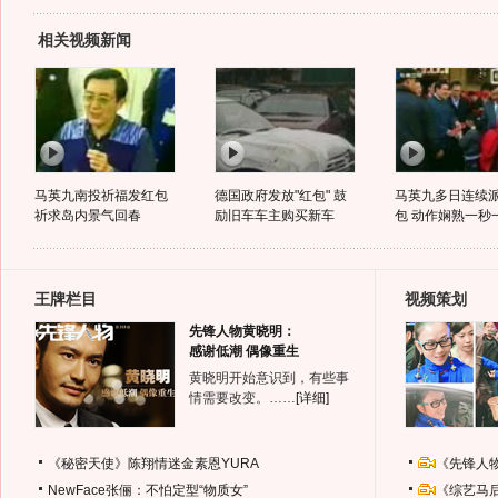
相关视频新闻
马英九南投祈福发红包
德国政府发放"红包" 鼓
马英九多日连续
祈求岛内景气回春
励旧车车主购买新车
包 动作娴熟一秒
王牌栏目
视频策划
先锋人物黄晓明：
感谢低潮 偶像重生
黄晓明开始意识到，有些事
情需要改变。……
[详细]
《秘密天使》陈翔情迷金素恩YURA
《先锋人
NewFace张俪：不怕定型“物质女”
《综艺马