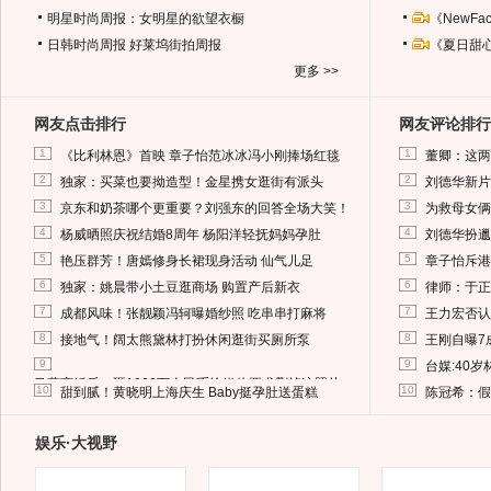
明星时尚周报：女明星的欲望衣橱
《NewF
日韩时尚周报
好莱坞街拍周报
《夏日甜
更多 >>
网友点击排行
网友评论排行
1
1
《比利林恩》首映 章子怡范冰冰冯小刚捧场红毯
董卿：这两
2
2
独家：买菜也要拗造型！金星携女逛街有派头
刘德华新片
3
3
京东和奶茶哪个更重要？刘强东的回答全场大笑！
为救母女俩
4
4
杨威晒照庆祝结婚8周年 杨阳洋轻抚妈妈孕肚
刘德华扮邋
5
5
艳压群芳！唐嫣修身长裙现身活动 仙气儿足
章子怡斥港
6
6
独家：姚晨带小土豆逛商场 购置产后新衣
律师：于正
7
7
成都风味！张靓颖冯轲曝婚纱照 吃串串打麻将
王力宏否认
8
8
接地气！阔太熊黛林打扮休闲逛街买厕所泵
王刚自曝7
9
9
台媒:40
马蓉离婚后，砸1000万人民币给媒体要求删掉这照片
10
10
甜到腻！黄晓明上海庆生 Baby挺孕肚送蛋糕
陈冠希：假
娱乐·大视野