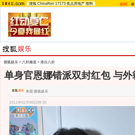
搜狐
ChinaRen
17173
焦点房地产
搜狗
新闻
-
体
搜狐娱乐
>
八卦频道
>
港台八卦
单身官恩娜错派双封红包 与外
来源:
搜狐娱乐
2011年02月06日09:30