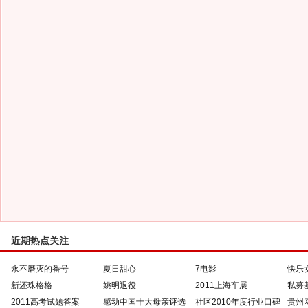
近期热点关注
永不磨灭的番号
夏日甜心
7电影
快乐
新还珠格格
姚明退役
2011上海车展
私募
2011高考试题答案
感动中国十大母亲评选
社区2010年度行业口碑
贵州