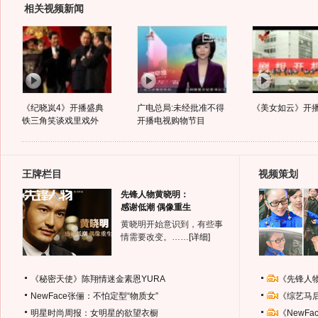
相关视频新闻
《纪晓岚4》开播盛典
广电总局:未经批准不得
《美女如云》开
铁三角笑谈戏里戏外
开播电视购物节目
王牌栏目
视频策划
先锋人物黄晓明：
感谢低潮 偶像重生
黄晓明开始意识到，有些事
情需要改变。……
[详细]
《秘密天使》陈翔情迷金素恩YURA
《先锋人
NewFace张俪：不怕定型“物质女”
《综艺马
明星时尚周报：女明星的欲望衣橱
《NewF