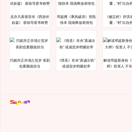
吴亦凡香港宣传《西游伏
邓超携《乘风破浪》登陆
《健忘村》舒淇
妖篇》 获徐导星爷称赞
快本 现场释放表情包
覆，“村”出自
闫妮亦正亦谐占贺岁 喜剧
《情圣》肖央“真诚出轨”
解读邓超新身份《
也要颜值担当
或成贺岁档爆款帝
师》投资人 不