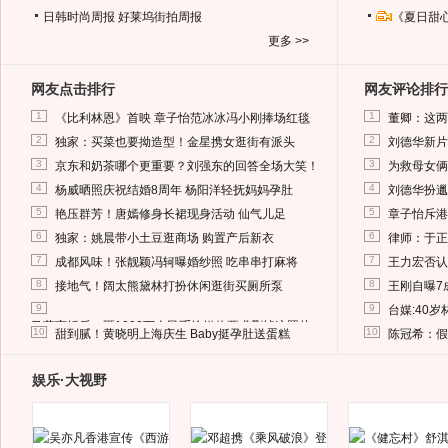
日韩时尚周报
好莱坞街拍周报
《夏日甜
更多 >>
网友点击排行
网友评论排行
1
1
《比利林恩》首映 章子怡范冰冰冯小刚捧场红毯
董卿：这两
2
2
独家：买菜也要拗造型！金星携女逛街有派头
刘德华新片
3
3
京东和奶茶哪个更重要？刘强东的回答全场大笑！
为救母女俩
4
4
杨威晒照庆祝结婚8周年 杨阳洋轻抚妈妈孕肚
刘德华扮邋
5
5
艳压群芳！唐嫣修身长裙现身活动 仙气儿足
章子怡斥港
6
6
独家：姚晨带小土豆逛商场 购置产后新衣
律师：于正
7
7
成都风味！张靓颖冯轲曝婚纱照 吃串串打麻将
王力宏否认
8
8
接地气！阔太熊黛林打扮休闲逛街买厕所泵
王刚自曝7
9
9
台媒:40
马蓉离婚后，砸1000万人民币给媒体要求删掉这照片
10
10
甜到腻！黄晓明上海庆生 Baby挺孕肚送蛋糕
陈冠希：假
娱乐·大视野