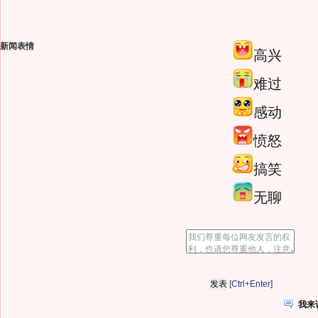
新闻表情
高兴
难过
感动
愤怒
搞笑
无聊
[Ctrl+Enter]
我来