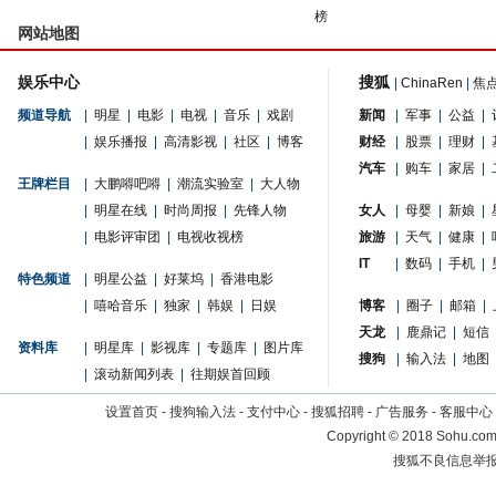
榜
网站地图
娱乐中心
搜狐
|
ChinaRen
|
焦
频道导航
|
明星
|
电影
|
电视
|
音乐
|
戏剧
新闻
|
军事
|
公益
|
|
娱乐播报
|
高清影视
|
社区
|
博客
财经
|
股票
|
理财
|
汽车
|
购车
|
家居
|
王牌栏目
|
大鹏嘚吧嘚
|
潮流实验室
|
大人物
|
明星在线
|
时尚周报
|
先锋人物
女人
|
母婴
|
新娘
|
|
电影评审团
|
电视收视榜
旅游
|
天气
|
健康
|
IT
|
数码
|
手机
|
特色频道
|
明星公益
|
好莱坞
|
香港电影
|
嘻哈音乐
|
独家
|
韩娱
|
日娱
博客
|
圈子
|
邮箱
|
天龙
|
鹿鼎记
|
短信
资料库
|
明星库
|
影视库
|
专题库
|
图片库
搜狗
|
输入法
|
地图
|
滚动新闻列表
|
往期娱首回顾
设置首页
-
搜狗输入法
-
支付中心
-
搜狐招聘
-
广告服务
-
客服中心
Copyright
©
2018 Sohu.com 
搜狐不良信息举