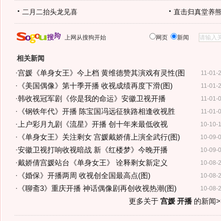
二月二抬头龙见喜
直击归真堂养
上网从搜狗开始
网页
新闻
相关新闻
·
宫媛《单身女王》今上档 黄维德赞其演戏有灵性(图
11-01-
·
《美国偶像》第十季开播 收视成绩再度下滑(图)
11-01-
·
韩收视冠军剧《你是我的命运》安徽卫视开播
11-01-
·
《钢铁年代》开播 陈宝国冯远征狭路相逢收视胜
11-01-
·
上户彩月九剧《流星》开播 创十年来最低收视
10-10-
·
《单身女王》关注剩女 宫媛戴娇倩上演全武行(图)
10-09-
·
安徽卫视打响收视暗战 新《红楼梦》今晚开播
10-09-
·
戴娇倩宫媛站台《单身女王》 诠释剩女新定义
10-08-
·
《婚保》开播两周 收视创全国最高点(图)
10-08-
·
《聊斋3》重庆开播 神话偶像剧再创收视热潮(图)
10-08-
更多关于
宫媛 开播
的新闻>