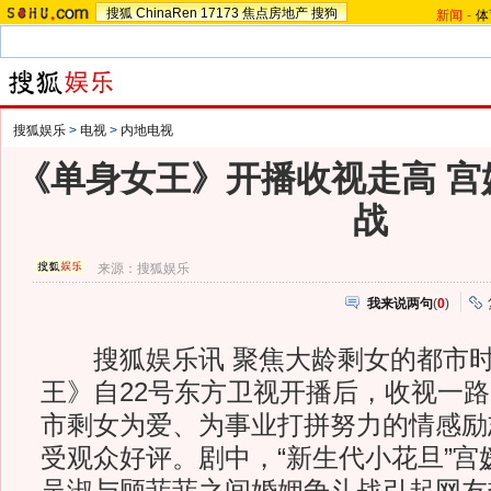
搜狐
ChinaRen
17173
焦点房地产
搜狗
新闻
-
体
搜狐娱乐
>
电视
>
内地电视
《单身女王》开播收视走高 宫
战
来源：
搜狐娱乐
我来说两句
(
0
)
搜狐娱乐讯 聚焦大龄剩女的都市时
王》自22号东方卫视开播后，收视一路
市剩女为爱、为事业打拼努力的情感励
受观众好评。剧中，“新生代小花旦”宫