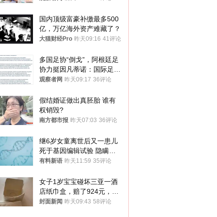
国内顶级富豪补缴最多500
亿，万亿海外资产难藏了？
大猫财经Pro
昨天09:16
41评论
多国足协“倒戈”，阿根廷足
协力挺因凡蒂诺：国际足联
今后应继续在其领导下前行
观察者网
昨天09:17
36评论
假结婚证做出真胚胎 谁有
权销毁?
南方都市报
昨天07:03
36评论
继6岁女童离世后又一患儿
死于基因编辑试验 隐瞒一
年才对外披露
有料新语
昨天11:59
35评论
女子1岁宝宝碰坏三亚一酒
店纸巾盒，赔了924元，发
帖吐槽后酒店退还一半的
封面新闻
昨天09:43
58评论
钱，当地市监局回应