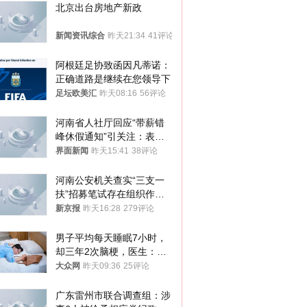
北京出台房地产新政
新闻资讯综合
昨天21:34
41评论
阿根廷足协致函因凡蒂诺：
正确道路是继续在您领导下
足坛欧美汇
昨天08:16
56评论
河南省人社厅回应“带薪错
峰休假通知”引关注：表述
不够准确，待修改后印发
界面新闻
昨天15:41
38评论
河南公安机关查实“三支一
扶”招募笔试存在组织作弊
犯罪行为
新京报
昨天16:28
279评论
男子平均每天睡眠7小时，
却三年2次脑梗，医生：这
样睡觉更伤身
大众网
昨天09:36
25评论
广东雷州市联合调查组：涉