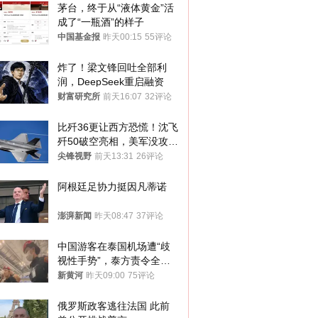
茅台，终于从“液体黄金”活
成了“一瓶酒”的样子
中国基金报
昨天00:15
55评论
炸了！梁文锋回吐全部利
润，DeepSeek重启融资
财富研究所
前天16:07
32评论
比歼36更让西方恐慌！沈飞
歼50破空亮相，美军没攻克
的技术被拿下
尖锋视野
前天13:31
26评论
阿根廷足协力挺因凡蒂诺
澎湃新闻
昨天08:47
37评论
中国游客在泰国机场遭“歧
视性手势”，泰方责令全面
调查，对责任人采取最严厉
新黄河
昨天09:00
75评论
处分
俄罗斯政客逃往法国 此前