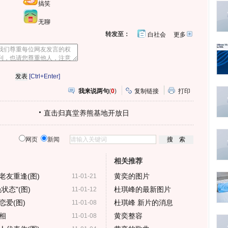
搞笑
无聊
转发至：
白社会
更多
开
心
人
网
人
豆
网
瓣
爱
分
[Ctrl+Enter]
享
我来说两句
(
0
)
复制链接
打印
直击归真堂养熊基地开放日
网页
新闻
相关推荐
老友重逢(图)
黄奕的图片
11-01-21
态"(图)
杜琪峰的最新图片
11-01-12
爱(图)
杜琪峰 新片的消息
11-01-08
相
黄奕整容
11-01-08