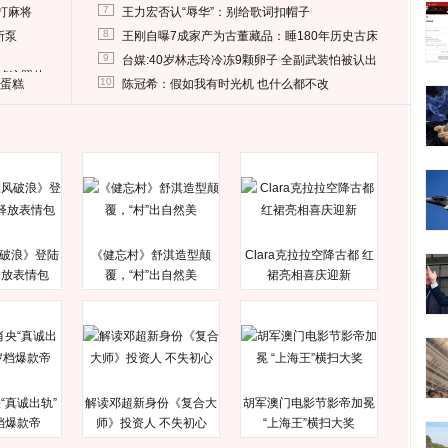
7
打麻将
王力宏否认“辱华”：别给歌词扣帽子
8
所泵
王刚自曝7成家产为古董藏品：睡180年历史古床
9
台媒:40岁林志玲冷冻9颗卵子 全副武装怕被认出
删掉这照片
10
送蛋糕
陈冠希：假如我有时光机 也什么都不改
破浪》登陆
《健忘村》舒淇造型颠
Clara克拉拉空降古都 红
释放表情包
覆，“村”出自然美
裙亮相喜庆迎新
“真诚出轨”
解读邓超新身份《复合大
胡军澳门电影节影帝加冕
档爆款帝
师》投资人 不失初心
“上海王”横扫大奖