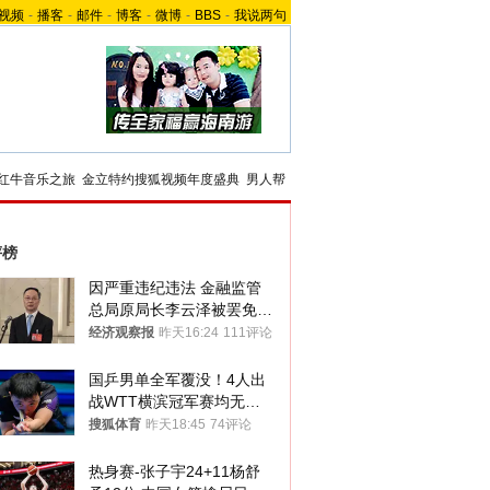
视频
-
播客
-
邮件
-
博客
-
微博
-
BBS
-
我说两句
红牛音乐之旅
金立特约搜狐视频年度盛典
男人帮
评榜
因严重违纪违法 金融监管
总局原局长李云泽被罢免全
国人大代表
经济观察报
昨天16:24
111评论
国乒男单全军覆没！4人出
战WTT横滨冠军赛均无缘
八强
搜狐体育
昨天18:45
74评论
热身赛-张子宇24+11杨舒