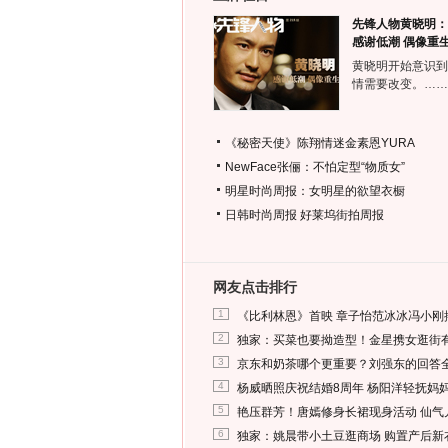
先锋人物黄晓明：
感谢低潮 偶像重
黄晓明开始意识到
情需要改变。……
《秘密天使》陈翔情迷金素恩YURA
NewFace张俪：不怕定型“物质女”
明星时尚周报：女明星的欲望衣橱
日韩时尚周报
好莱坞街拍周报
网友点击排行
1
《比利林恩》首映 章子怡范冰冰冯小刚
2
独家：买菜也要拗造型！金星携女逛街
3
京东和奶茶哪个更重要？刘强东的回答
4
杨威晒照庆祝结婚8周年 杨阳洋轻抚妈
5
艳压群芳！唐嫣修身长裙现身活动 仙气
6
独家：姚晨带小土豆逛商场 购置产后新