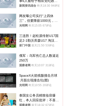
事6人被给予相应党纪政务
处分和组织处理
新闻资讯综合
昨天18:30
94评论
网友曝公司实行“上四休
三”，但要降薪1000元，不
接受只能辞职
光明网
昨天15:05
67评论
三连胜！赵松源传射U17国
足2-1勒沃库森U17 淘汰赛
将战河床
射门中国
前天21:50
53评论
俄军：乌军伤亡总人数逼近
250万
观察者网
昨天10:07
31评论
SpaceX火箭残骸撞击月球
 月面出现撞击坑(图)
光明网
昨天10:55
20评论
泰国女公务员精致妆容爆
红，本人回应批评：不喜欢
就别看
观察者网
前天18:32
67评论