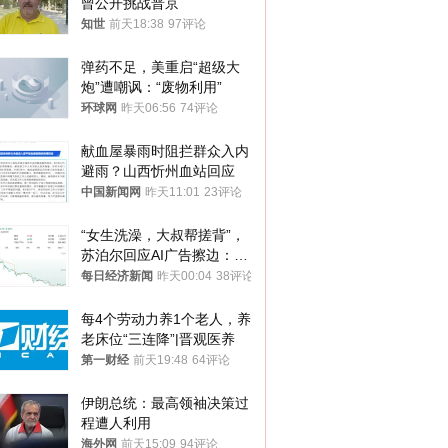
曾公开挑战普京
知世
前天18:38
97评论
弹药不足，美重启“超级大
炮”遭嘲讽：“废物利用”
环球网
昨天06:56
74评论
献血屋暴雨时阻拦群众入内
避雨？山西忻州血站回应
中国新闻网
昨天11:01
23评论
“女生洗澡，大叔帮搓背”，
苏泊尔回应AI广告擦边：视
频全下架，已强化内容管理
每日经济新闻
昨天00:04
38评论
与审核
每4个劳动力养1个老人，养
老床位“三连降”|晋观医养
第一财经
前天19:48
64评论
伊朗总统：最高领袖决策过
程遭人利用
海外网
前天15:09
94评论