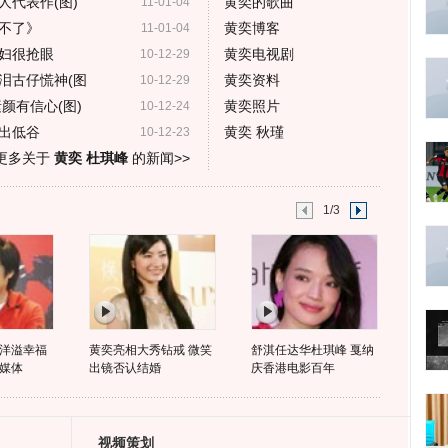
人代表作(图)
黄奕的歌曲
11-01-04
不了》
黄奕博客
11-01-04
妇很抢眼
黄奕电视剧
10-12-29
泪古仔慌神(图
黄奕资料
10-12-29
颜有信心(图)
黄奕照片
10-12-24
出低谷
黄奕 秋瑾
10-12-23
更多关于
黄奕 杜琪峰
的新闻>>
1/3
洋溢幸福
黄奕亮相大秀钻戒 微笑
舒淇任达华杜琪峰 戛纳
媒体
出镜否认结婚
庆香港电影百年
视频策划