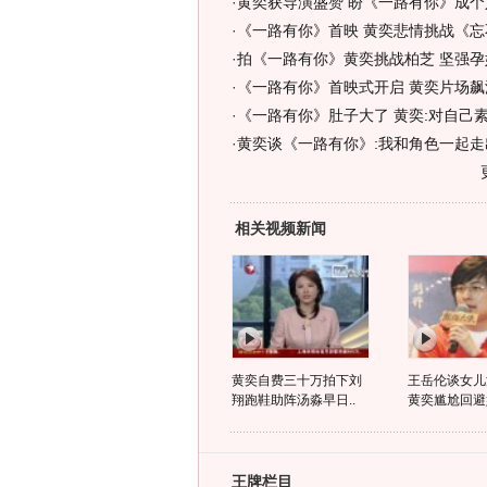
·
黄奕获导演盛赞 盼《一路有你》成个
·
《一路有你》首映 黄奕悲情挑战《忘
·
拍《一路有你》黄奕挑战柏芝 坚强孕
·
《一路有你》首映式开启 黄奕片场飙
·
《一路有你》肚子大了 黄奕:对自己素
·
黄奕谈《一路有你》:我和角色一起走
相关视频新闻
黄奕自费三十万拍下刘
王岳伦谈女儿
翔跑鞋助阵汤淼早日..
黄奕尴尬回避
王牌栏目