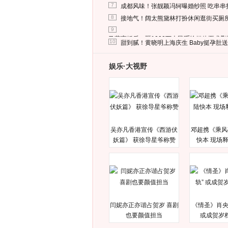
7
成都风味！张靓颖冯轲曝婚纱照 吃串串
8
接地气！阔太熊黛林打扮休闲逛街买厕
9
马蓉离婚后，砸1000万人民币给媒体要求
10
甜到腻！黄晓明上海庆生 Baby挺孕肚
娱乐·大视野
吴亦凡香港宣传《西游伏
邓超携《乘风
妖篇》 获徐导星爷称赞
快本 现场
闫妮亦正亦谐占贺岁 喜剧
《情圣》肖央
也要颜值担当
或成贺岁