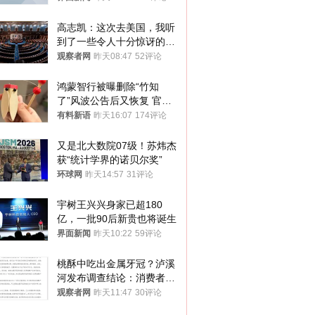
高志凯：这次去美国，我听
到了一些令人十分惊讶的消
息
观察者网
昨天08:47
52评论
鸿蒙智行被曝删除“竹知
了”风波公告后又恢复 官媒
曾力挺：劝华为要大度的，
有料新语
昨天16:07
174评论
你们适不适合？
又是北大数院07级！苏炜杰
获“统计学界的诺贝尔奖”
环球网
昨天14:57
31评论
宇树王兴兴身家已超180
亿，一批90后新贵也将诞生
界面新闻
昨天10:22
59评论
桃酥中吃出金属牙冠？泸溪
河发布调查结论：消费者已
澄清，所发视频情况不属实
观察者网
昨天11:47
30评论