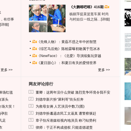
《大鹏嘚吧嘚》416期
生
杨丽萍提菜篮逛车展 时尚
，有些事
与村姑仅一线之隔…
[详细]
[详细]
《先锋人物》：黄磊不惑之年中的智慧
《综艺马后炮》陈柏霖曝初吻属于范冰冰
《NewFace》：《北爱》导演续集玩穿越
《夏日甜心》：和夏日有关的爱情世界
更多 >>
更多 >>
网友评论排行
1
捧场红毯
董卿：这两年没什么突破 激烈竞争环境令我不安
2
有派头
刘德华新片扮“犀利哥”街头狂奔
3
全场大笑！
为救母女俩 人艺演员中数刀(图)
4
妈孕肚
刘德华扮邋遢农民工太逼真 遭警察驱赶
5
儿足
章子怡斥港媒歧视内地演员 称刁钻势利
6
衣
律师：于正不构成侵权 只能道德谴责