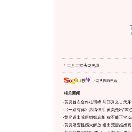
二月二抬头龙见喜
上网从搜狗开始
相关新闻
·
黄奕首次合作杜琪峰 与郑秀文古天乐
·
《一路有你》温情催泪 黄奕走出"灰色状
·
黄奕道出荒唐婚姻真相 称不能正常谈恋
·
黄奕婚变性感大解放 道出荒唐婚姻真