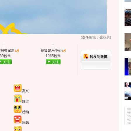
(责任编辑：张亚男)
时报曾家新
搜狐娱乐中心
239粉丝
1065粉丝
转发到微博
关注
关注
高兴
难过
感动
愤怒