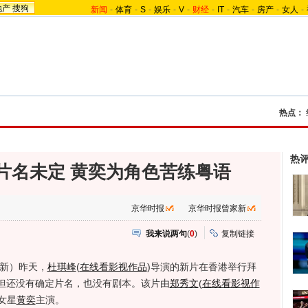
地产
搜狗
新闻
-
体育
-
S
-
娱乐
-
V
-
财经
-
IT
-
汽车
-
房产
-
女人
-
热点：
热
片名未定 黄奕为角色苦练粤语
京华时报
京华时报曾家新
我来说两句
(
0
)
复制链接
家新）昨天，
杜琪峰
(
在线看影视作品
)
导演的新片在香港举行拜
但还没有确定片名，也没有剧本。该片由
郑秀文
(
在线看影视作
女星
黄奕
主演。