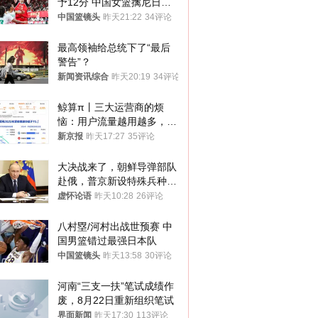
予12分 中国女篮擒尼日利
亚
中国篮镜头
昨天21:22
34评论
最高领袖给总统下了“最后
警告”？
新闻资讯综合
昨天20:19
34评论
鲸算π丨三大运营商的烦
恼：用户流量越用越多，收
入却越来越少
新京报
昨天17:27
35评论
大决战来了，朝鲜导弹部队
赴俄，普京新设特殊兵种，
76岁老将扛旗
虚怀论语
昨天10:28
26评论
八村塁/河村出战世预赛 中
国男篮错过最强日本队
中国篮镜头
昨天13:58
30评论
河南“三支一扶”笔试成绩作
废，8月22日重新组织笔试
界面新闻
昨天17:30
113评论