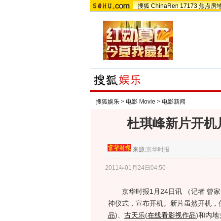
搜狐
ChinaRen
17173
焦点房
搜狐娱乐
>
电影 Movie
>
电影新闻
杜琪峰新片开机
来源:
京华时报
2011年01月24日04:50
京华时报1月24日讯 （记者 曾
神仪式，宣布开机。新片虽然开机，
品
)
、
古天乐
(
在线看影视作品
)
和内地