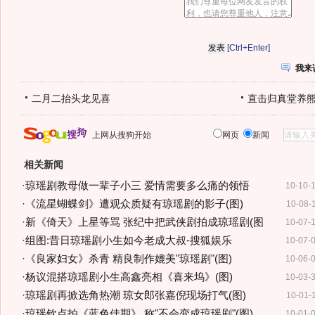
[Ctrl+Enter]
我来
二月二抬头龙见喜
直击归真堂养
上网从搜狗开始
网页
新闻
相关新闻
·
琼瑶剧教母做一辈子小三 爱情需要多么痛的领悟
10-10-
·
《流星蝴蝶剑》遭观众质疑有琼瑶剧的影子(图)
10-08-
·
新《倚天》上星等骂 张纪中把武侠剧拍成琼瑶剧(图
10-07-
·
组图:昔日琼瑶剧小生如今老成大叔-搜狐娱乐
10-07-
·
《良家妇女》杀青 精良制作媲美"琼瑶剧"(图)
10-06-
·
杨议混搭琼瑶剧小生高鑫亮相《喜来坞》(图)
10-03-
·
琼瑶剧再掀选角热潮 琼女郎张嘉倪现场打气(图)
10-01-
·
琼瑶钦点拍《蓝色佳期》 称"不会变成琼瑶剧"(图)
10-01-