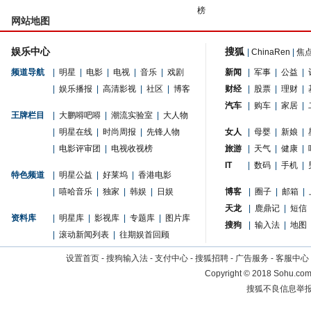
榜
网站地图
娱乐中心
搜狐
|
ChinaRen
|
焦
频道导航
|
明星
|
电影
|
电视
|
音乐
|
戏剧
新闻
|
军事
|
公益
|
|
娱乐播报
|
高清影视
|
社区
|
博客
财经
|
股票
|
理财
|
汽车
|
购车
|
家居
|
王牌栏目
|
大鹏嘚吧嘚
|
潮流实验室
|
大人物
|
明星在线
|
时尚周报
|
先锋人物
女人
|
母婴
|
新娘
|
|
电影评审团
|
电视收视榜
旅游
|
天气
|
健康
|
IT
|
数码
|
手机
|
特色频道
|
明星公益
|
好莱坞
|
香港电影
|
嘻哈音乐
|
独家
|
韩娱
|
日娱
博客
|
圈子
|
邮箱
|
天龙
|
鹿鼎记
|
短信
资料库
|
明星库
|
影视库
|
专题库
|
图片库
搜狗
|
输入法
|
地图
|
滚动新闻列表
|
往期娱首回顾
设置首页
-
搜狗输入法
-
支付中心
-
搜狐招聘
-
广告服务
-
客服中心
Copyright
©
2018 Sohu.com 
搜狐不良信息举