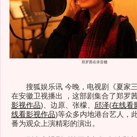
郑罗茜在录音棚
搜狐娱乐讯 今晚，电视剧《夏家三
在安徽卫视播出 ，这部剧集合了郑罗
影视作品
)
、边原、张檬、
邱泽
(
在线看
线看影视作品
)
等众多内地港台艺人，
番为观众上演精彩的演出。