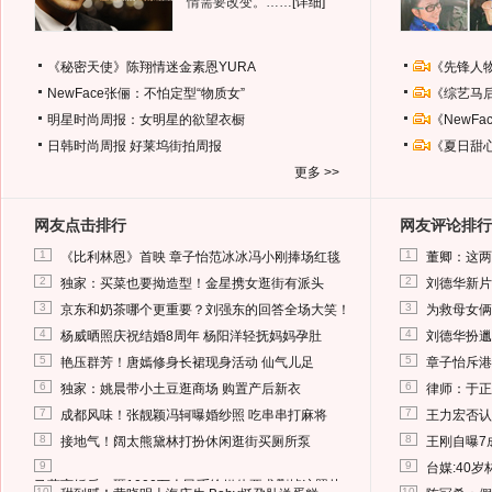
情需要改变。……
[详细]
《秘密天使》陈翔情迷金素恩YURA
《先锋人
NewFace张俪：不怕定型“物质女”
《综艺马
明星时尚周报：女明星的欲望衣橱
《NewF
日韩时尚周报
好莱坞街拍周报
《夏日甜
更多 >>
网友点击排行
网友评论排行
1
1
《比利林恩》首映 章子怡范冰冰冯小刚捧场红毯
董卿：这两
2
2
独家：买菜也要拗造型！金星携女逛街有派头
刘德华新片
3
3
京东和奶茶哪个更重要？刘强东的回答全场大笑！
为救母女俩
4
4
杨威晒照庆祝结婚8周年 杨阳洋轻抚妈妈孕肚
刘德华扮邋
5
5
艳压群芳！唐嫣修身长裙现身活动 仙气儿足
章子怡斥港
6
6
独家：姚晨带小土豆逛商场 购置产后新衣
律师：于正
7
7
成都风味！张靓颖冯轲曝婚纱照 吃串串打麻将
王力宏否认
8
8
接地气！阔太熊黛林打扮休闲逛街买厕所泵
王刚自曝7
9
9
台媒:40
马蓉离婚后，砸1000万人民币给媒体要求删掉这照片
10
10