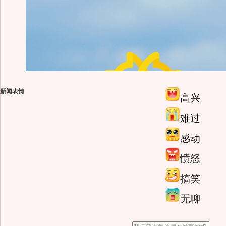
新闻表情
高兴
难过
感动
愤怒
搞笑
无聊