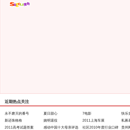
近期热点关注
永不磨灭的番号
夏日甜心
7电影
快乐
新还珠格格
姚明退役
2011上海车展
私募
2011高考试题答案
感动中国十大母亲评选
社区2010年度行业口碑
贵州