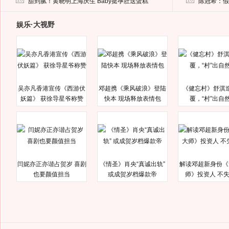
甜到腻！黄晓明上海庆生 Baby挺孕肚送蛋糕
陈冠希：假
娱乐·大视野
吴亦凡香港宣传《西游伏
邓超携《乘风破浪》登陆
《健忘村》舒淇
妖篇》 获徐导星爷称赞
快本 现场释放表情包
覆，“村”出自
闫妮亦正亦谐占贺岁 喜剧
《情圣》肖央“真诚出轨”
解读邓超新身份《
也要颜值担当
或成贺岁档爆款帝
师》投资人 不