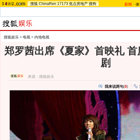
搜狐
ChinaRen
17173
焦点房地产
搜狗
新闻
-
体
搜狐娱乐
>
电视
>
内地电视
郑罗茜出席《夏家》首映礼 首
剧
来源：
搜狐娱乐
我来说两句
(
0
)