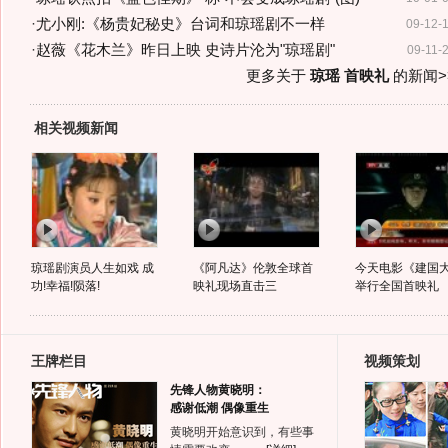
·
尤小刚:《杨贵妃秘史》台词和琼瑶剧不一样
09-12-
·
赵薇《花木兰》昨日上映 史诗片沦为"琼瑶剧"
09-11-
更多关于
琼瑶 首映礼
的新闻>
相关视频新闻
琼瑶剧演员人生如戏 成
《阿凡达》伦敦全球首
今天电影《建国
功!幸福!陨落!
映礼现场直击三
举行全国首映礼
王牌栏目
视频策划
先锋人物黄晓明：
感谢低潮 偶像重生
黄晓明开始意识到，有些事