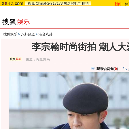
搜狐
ChinaRen
17173
焦点房地产
搜狗
新闻
-
体
搜狐娱乐
>
八卦频道
>
港台八卦
李宗翰时尚街拍 潮人大
来源：
搜狐娱乐
我来说两句
(
0
)