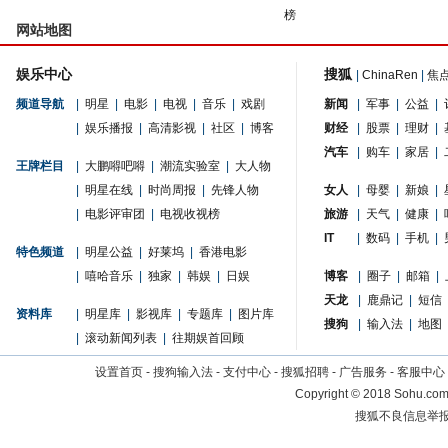
榜
网站地图
娱乐中心
搜狐
|
ChinaRen
|
焦
频道导航
|
明星
|
电影
|
电视
|
音乐
|
戏剧
新闻
|
军事
|
公益
|
|
娱乐播报
|
高清影视
|
社区
|
博客
财经
|
股票
|
理财
|
汽车
|
购车
|
家居
|
王牌栏目
|
大鹏嘚吧嘚
|
潮流实验室
|
大人物
|
明星在线
|
时尚周报
|
先锋人物
女人
|
母婴
|
新娘
|
|
电影评审团
|
电视收视榜
旅游
|
天气
|
健康
|
IT
|
数码
|
手机
|
特色频道
|
明星公益
|
好莱坞
|
香港电影
|
嘻哈音乐
|
独家
|
韩娱
|
日娱
博客
|
圈子
|
邮箱
|
天龙
|
鹿鼎记
|
短信
资料库
|
明星库
|
影视库
|
专题库
|
图片库
搜狗
|
输入法
|
地图
|
滚动新闻列表
|
往期娱首回顾
设置首页
-
搜狗输入法
-
支付中心
-
搜狐招聘
-
广告服务
-
客服中心
Copyright
©
2018 Sohu.com 
搜狐不良信息举