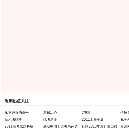
近期热点关注
永不磨灭的番号
夏日甜心
7电影
快乐
新还珠格格
姚明退役
2011上海车展
私募
2011高考试题答案
感动中国十大母亲评选
社区2010年度行业口碑
贵州