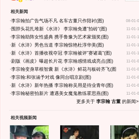
相关新闻
·
李宗翰拍广告气场不凡 名车古董只作陪衬(图)
08-01-
·
围脖头花扎堆新《水浒》 李宗翰免遭"拍砖"(图)
11-01-
·
李宗翰助阵女性盛典 携手鲁豫为艺术家颁奖(图)
11-01-
·
新《水浒》男色当道 李宗翰惊艳杜淳华美(图)
11-01-
·
新《水浒》首播收视夺冠 李宗翰被评"赛诸葛"(图)
11-01-
·
剧版《画皮》曝超长片花 李宗翰感情戏成亮点(图)
11-01-
·
李宗翰变身草根智囊 新《水浒》鲜花与板砖齐飞(图
11-01-
·
李宗翰:和张涵予对戏 像同台唱京剧(图)
11-01-
·
新《水浒》新年热播 李宗翰称吴用是待业青年(图)
11-01-
·
李宗翰秘密拍新片 遭遇美女魔鬼教练霍思燕(图)
11-01-
更多关于
李宗翰 古董
的新闻>
相关视频新闻