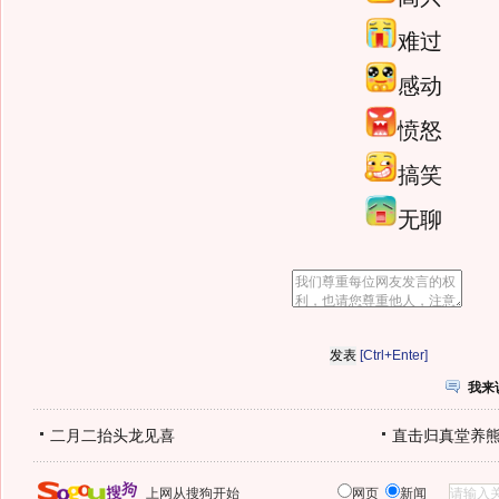
难过
感动
愤怒
搞笑
无聊
[Ctrl+Enter]
我来
二月二抬头龙见喜
直击归真堂养
上网从搜狗开始
网页
新闻