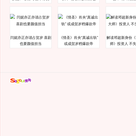
闫妮亦正亦谐占贺岁 喜剧
《情圣》肖央“真诚出轨”
解读邓超新身份《
也要颜值担当
或成贺岁档爆款帝
师》投资人 不