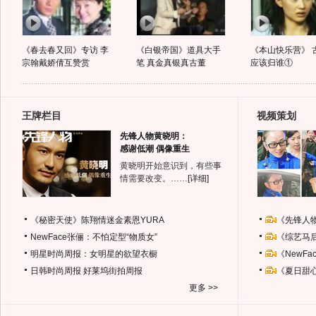
《春去春又回》专访 李
《白银帝国》道具大手
《本山快乐营》 
宗翰戴娇倩互赞赏
笔 真金真银真古董
应该归谁①
王牌栏目
视频策划
先锋人物黄晓明：
感谢低潮 偶像重生
黄晓明开始意识到，有些事
情需要改变。……
[详细]
《秘密天使》陈翔情迷金素恩YURA
《先锋人
NewFace张俪：不怕定型“物质女”
《综艺马
明星时尚周报：女明星的欲望衣橱
《NewF
日韩时尚周报
好莱坞街拍周报
《夏日甜
更多 >>