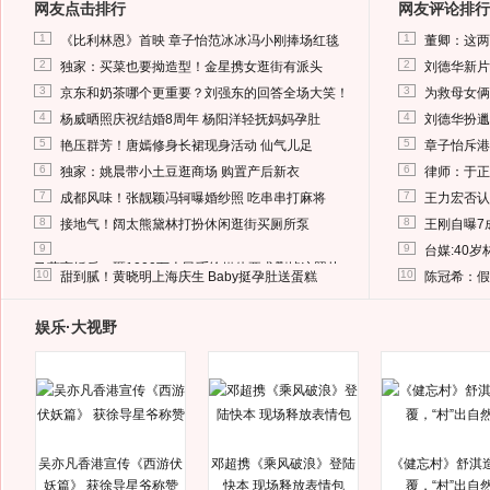
网友点击排行
网友评论排行
1
1
《比利林恩》首映 章子怡范冰冰冯小刚捧场红毯
董卿：这两
2
2
独家：买菜也要拗造型！金星携女逛街有派头
刘德华新片
3
3
京东和奶茶哪个更重要？刘强东的回答全场大笑！
为救母女俩
4
4
杨威晒照庆祝结婚8周年 杨阳洋轻抚妈妈孕肚
刘德华扮邋
5
5
艳压群芳！唐嫣修身长裙现身活动 仙气儿足
章子怡斥港
6
6
独家：姚晨带小土豆逛商场 购置产后新衣
律师：于正
7
7
成都风味！张靓颖冯轲曝婚纱照 吃串串打麻将
王力宏否认
8
8
接地气！阔太熊黛林打扮休闲逛街买厕所泵
王刚自曝7
9
9
台媒:40
马蓉离婚后，砸1000万人民币给媒体要求删掉这照片
10
10
甜到腻！黄晓明上海庆生 Baby挺孕肚送蛋糕
陈冠希：假
娱乐·大视野
吴亦凡香港宣传《西游伏
邓超携《乘风破浪》登陆
《健忘村》舒淇
妖篇》 获徐导星爷称赞
快本 现场释放表情包
覆，“村”出自