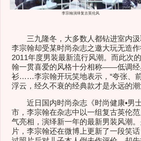
李宗翰演绎复古英伦风
三九隆冬，大多数人都钻进室内汲
李宗翰却受某时尚杂志之邀大玩无造作
2011年度男装最新流行风潮。而此次
翰一贯喜爱的风格十分相称——低调经
衫……李宗翰开玩笑地表示，“夸张、
浮云，经久不衰的经典款才是永远的潮
近日国内时尚杂志《时尚健康•男士
市，李宗翰在杂志中以一组复古英伦范
气亮相，演绎新一年的最新男装风潮。
片，李宗翰还在微博上更新了一段笑话
过照片后对儿子本人倒未作评价，却先