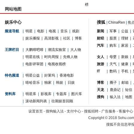
榜
网站地图
娱乐中心
搜狐
|
ChinaRen
|
焦
频道导航
|
明星
|
电影
|
电视
|
音乐
|
戏剧
新闻
|
军事
|
公益
|
|
娱乐播报
|
高清影视
|
社区
|
博客
财经
|
股票
|
理财
|
汽车
|
购车
|
家居
|
王牌栏目
|
大鹏嘚吧嘚
|
潮流实验室
|
大人物
|
明星在线
|
时尚周报
|
先锋人物
女人
|
母婴
|
新娘
|
|
电影评审团
|
电视收视榜
旅游
|
天气
|
健康
|
IT
|
数码
|
手机
|
特色频道
|
明星公益
|
好莱坞
|
香港电影
|
嘻哈音乐
|
独家
|
韩娱
|
日娱
博客
|
圈子
|
邮箱
|
天龙
|
鹿鼎记
|
短信
资料库
|
明星库
|
影视库
|
专题库
|
图片库
搜狗
|
输入法
|
地图
|
滚动新闻列表
|
往期娱首回顾
设置首页
-
搜狗输入法
-
支付中心
-
搜狐招聘
-
广告服务
-
客服中心
Copyright
©
2018 Sohu.com 
搜狐不良信息举