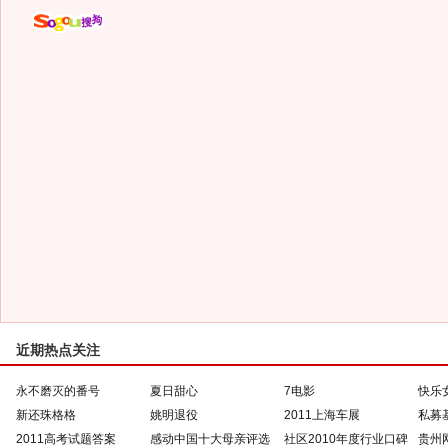
近期热点关注
永不磨灭的番号
夏日甜心
7电影
快乐
新还珠格格
姚明退役
2011上海车展
私募
2011高考试题答案
感动中国十大母亲评选
社区2010年度行业口碑
贵州