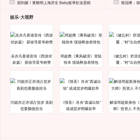
马蓉离婚后，砸1000万人民币给媒体要求删掉这照片
10
10
甜到腻！黄晓明上海庆生 Baby挺孕肚送蛋糕
陈冠希：假
娱乐·大视野
吴亦凡香港宣传《西游伏
邓超携《乘风破浪》登陆
《健忘村》舒淇
妖篇》 获徐导星爷称赞
快本 现场释放表情包
覆，“村”出自
闫妮亦正亦谐占贺岁 喜剧
《情圣》肖央“真诚出轨”
解读邓超新身份《
也要颜值担当
或成贺岁档爆款帝
师》投资人 不