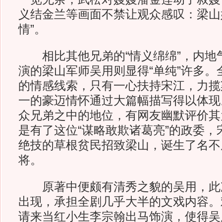
义结金兰等画面不禁让观众感叹：梁山
情”。
相比其他兄弟的“情义绵绵”，内地
演的梁山军师吴用则显得“单纯”许多。
的情感线索，只有一心扶持宋江，力揽
一的豪迈情怀通过大篇幅描写得以体现
众兄弟之中的地位，有网友幽默评价其为
是有了这位“谋略敢欺诸葛亮”的政委，
绝技的草根贫民招致梁山，诞生了名不
将。
原著中便颇有清秀之貌的吴用，此
出现，承担全剧几乎大半的文戏内容。
请来当红小生李宗翰出马饰演，使得吴