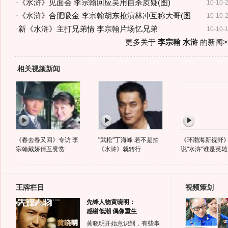
·
《水浒》见面会 李宗翰回应吴用自杀质疑(图)
10-10-
·
《水浒》合肥吸金 李宗翰胡东抢演林冲互称大哥(图
10-10-
·
新《水浒》主打兄弟情 李宗翰片场忆兄弟
10-10-
更多关于
李宗翰 水浒
的新闻>
相关视频新闻
《春去春又回》专访 李
"武松"丁海峰 若不是拍
《环渤海新视野
宗翰戴娇倩互赞赏
《水浒》就转行
说"水浒"谁是英雄
王牌栏目
视频策划
先锋人物黄晓明：
感谢低潮 偶像重生
黄晓明开始意识到，有些事