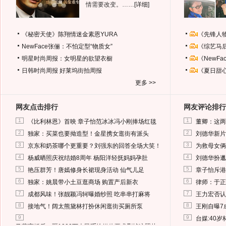
情需要改变。……
[详细]
《秘密天使》陈翔情迷金素恩YURA
《先锋人
NewFace张俪：不怕定型“物质女”
《综艺马
明星时尚周报：女明星的欲望衣橱
《NewF
日韩时尚周报
好莱坞街拍周报
《夏日甜
更多 >>
网友点击排行
网友评论排行
1
1
《比利林恩》首映 章子怡范冰冰冯小刚捧场红毯
董卿：这两
2
2
独家：买菜也要拗造型！金星携女逛街有派头
刘德华新片
3
3
京东和奶茶哪个更重要？刘强东的回答全场大笑！
为救母女俩
4
4
杨威晒照庆祝结婚8周年 杨阳洋轻抚妈妈孕肚
刘德华扮邋
5
5
艳压群芳！唐嫣修身长裙现身活动 仙气儿足
章子怡斥港
6
6
独家：姚晨带小土豆逛商场 购置产后新衣
律师：于正
7
7
成都风味！张靓颖冯轲曝婚纱照 吃串串打麻将
王力宏否认
8
8
接地气！阔太熊黛林打扮休闲逛街买厕所泵
王刚自曝7
9
9
台媒:40