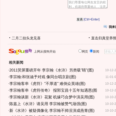
[Ctrl+Enter]
我来
二月二抬头龙见喜
直击归真堂养
上网从搜狗开始
网页
新闻
相关新闻
·
2011荧屏重磅开年 李宗翰《水浒》另类吸"睛"(图)
10-12-
·
李宗翰:和张涵予对戏 像同台唱京剧(图)
11-01-
·
李宗翰客串《虎符》"不厚道" 难倒众英雄(图)
10-12-
·
李宗翰客串《虎符传奇》 报郭宝昌十五年知遇恩(图
10-12-
·
李宗翰谈新《水浒》花絮 机缘巧合梦中演吴用(图)
10-10-
·
陈嘉上《水浒》请吴用 李宗翰被赞气场强(图)
10-10-
·
新《水浒》被疑偶像化 李宗翰不帅没演成燕青(图)
10-10-