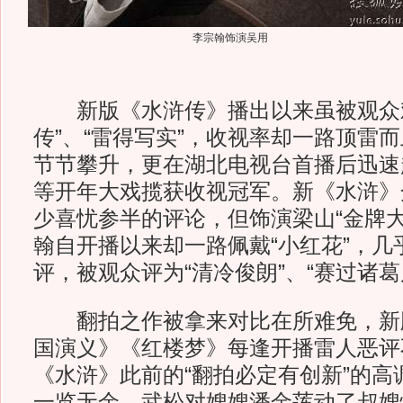
李宗翰饰演吴用
新版《水浒传》播出以来虽被观众戏
传”、“雷得写实”，收视率却一路顶雷
节节攀升，更在湖北电视台首播后迅速
等开年大戏揽获收视冠军。新《水浒》
少喜忧参半的评论，但饰演梁山“金牌大
翰自开播以来却一路佩戴“小红花”，几
评，被观众评为“清冷俊朗”、“赛过诸葛
翻拍之作被拿来对比在所难免，新
国演义》《红楼梦》每逢开播雷人恶评
《水浒》此前的“翻拍必定有创新”的高
一览无余，武松对嫂嫂潘金莲动了叔嫂