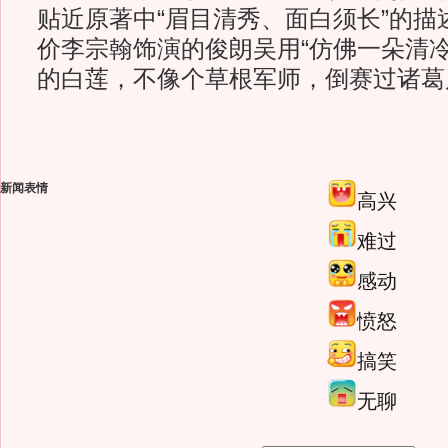
贴近原著中“眉目清秀、面白须长”的描
价李宗翰饰演的俊朗吴用“仿佛一朵清
的白莲，不像个草根军师，倒赛过诸葛风
新闻表情
高兴
难过
感动
愤怒
搞笑
无聊