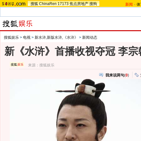
搜狐
ChinaRen
17173
焦点房地产
搜狗
新闻
-
体
搜狐娱乐
>
电视
>
新水浒,新版水浒,《水浒》
>
新闻动态
新《水浒》首播收视夺冠 李宗
来源：
搜狐娱乐
我来说两句
(
0
)