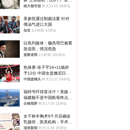
豚”云系面积，比6个广东还
大！深圳官方：注意这件事
南方都市报
昨天23:55
39评论
美参院通过制裁法案 针对
俄油气进口大国
知世
3小时前
42评论
以色列媒体：穆杰塔巴被紧
急送医，情况危急
观察者网
2小时前
102评论
热身赛-张子宇24+11杨舒
予12分 中国女篮擒尼日利
亚
中国篮镜头
昨天21:22
54评论
福特号吓得冒冷汗！美媒：
福建舰不是中国航母终点，
而是新起点！
尖锋视野
昨天17:59
21评论
女子称丰胸术9个月后确诊
乳腺癌，医美机构：手术不
可能引发癌症，建议走司法
澎湃新闻
昨天21:46
28评论