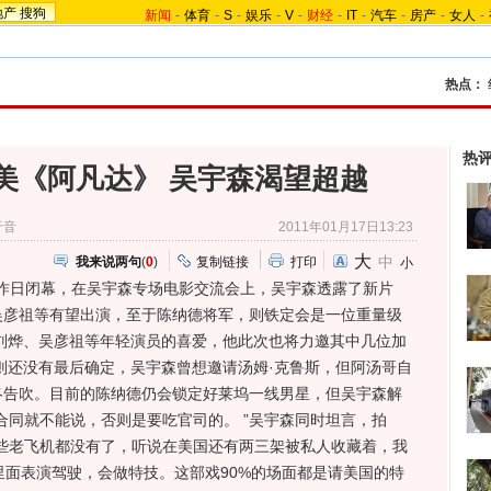
地产
搜狗
新闻
-
体育
-
S
-
娱乐
-
V
-
财经
-
IT
-
汽车
-
房产
-
女人
-
热点：
热
美《阿凡达》 吴宇森渴望超越
于音
2011年01月17日13:23
大
中
我来说两句
(
0
)
复制链接
打印
小
昨日闭幕，在吴宇森专场电影交流会上，吴宇森透露了新片
吴彦祖等有望出演，至于陈纳德将军，则铁定会是一位重量级
刘烨、吴彦祖等年轻演员的喜爱，他此次也将力邀其中几位加
则还没有最后确定，吴宇森曾想邀请汤姆·克鲁斯，但阿汤哥自
终告吹。目前的陈纳德仍会锁定好莱坞一线男星，但吴宇森解
合同就不能说，否则是要吃官司的。 ”吴宇森同时坦言，拍
些老飞机都没有了，听说在美国还有两三架被私人收藏着，我
里面表演驾驶，会做特技。这部戏90%的场面都是请美国的特