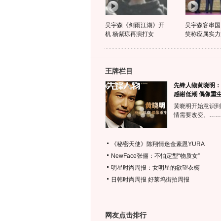
吴宇森《剑雨江湖》开
吴宇森客串国
机 杨紫琼再演打女
笑称应属实力
王牌栏目
先锋人物黄晓明：
感谢低潮 偶像重
黄晓明开始意识到
情需要改变。……
《秘密天使》陈翔情迷金素恩YURA
NewFace张俪：不怕定型“物质女”
明星时尚周报：女明星的欲望衣橱
日韩时尚周报
好莱坞街拍周报
网友点击排行