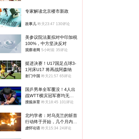
途径
专家解读北京楼市新政
政事儿
昨天23:47
130评论
美参议院法案拟对中印加税
100%，中方坚决反对
观察者网
5小时前
35评论
挺进决赛！U17国足点球3-
1河床U17 将再战阿森纳
射门中国
昨天21:57
65评论
国乒男单全军覆没！4人出
战WTT横滨冠军赛均无缘
八强
搜狐体育
昨天18:45
101评论
北约学者：对乌克兰的斩首
行动终于开始，几个月内乌
将投降
虚怀论语
昨天15:34
24评论