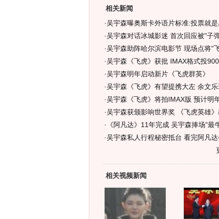
相关新闻
·
吴宇森曝奥斯卡外语片标准:投票就是
·
吴宇森对话冰城影迷 首次回应被"子弹"
·
吴宇森助阵哈尔滨电影节 现场点将"飞虎
·
吴宇森《飞虎》获批 IMAX格式投90
·
吴宇森明年启动新片《飞虎群英》
·
吴宇森《飞虎》有望提携大左 余文乐
·
吴宇森《飞虎》将拍IMAX版 预计明年
·
吴宇森获颁影响世界奖 《飞虎英雄》
·
《阿凡达》11年完成 吴宇森捧场"最
·
吴宇森私人行程秘密抵台 看完阿凡达
相关视频新闻