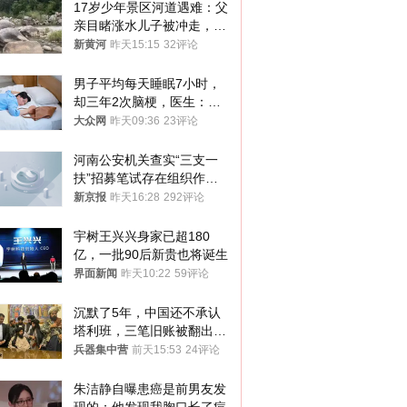
17岁少年景区河道遇难：父
亲目睹涨水儿子被冲走，当
地排除上游泄洪，家属盼厘
新黄河
昨天15:15
32评论
清责任
男子平均每天睡眠7小时，
却三年2次脑梗，医生：这
样睡觉更伤身
大众网
昨天09:36
23评论
河南公安机关查实“三支一
扶”招募笔试存在组织作弊
犯罪行为
新京报
昨天16:28
292评论
宇树王兴兴身家已超180
亿，一批90后新贵也将诞生
界面新闻
昨天10:22
59评论
沉默了5年，中国还不承认
塔利班，三笔旧账被翻出，
最大风险出现
兵器集中营
前天15:53
24评论
朱洁静自曝患癌是前男友发