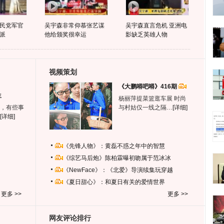
民党军官
吴宇森非常仰慕张艺谋
吴宇森直言危机 亚洲电
派
他给颁奖很幸运
影缺乏英雄人物
视频策划
《大鹏嘚吧嘚》416期
生
杨丽萍提菜篮逛车展 时尚
，有些事
与村姑仅一线之隔…
[详细]
[详细]
《先锋人物》：黄磊不惑之年中的智慧
《综艺马后炮》陈柏霖曝初吻属于范冰冰
《NewFace》：《北爱》导演续集玩穿越
《夏日甜心》：和夏日有关的爱情世界
更多 >>
更多 >>
网友评论排行