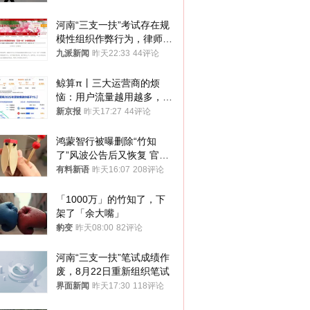
河南“三支一扶”考试存在规
模性组织作弊行为，律师：
涉嫌非法获取国家秘密罪等
九派新闻
昨天22:33
44评论
罪名
鲸算π丨三大运营商的烦
恼：用户流量越用越多，收
入却越来越少
新京报
昨天17:27
44评论
鸿蒙智行被曝删除“竹知
了”风波公告后又恢复 官媒
曾力挺：劝华为要大度的，
有料新语
昨天16:07
208评论
你们适不适合？
「1000万」的竹知了，下
架了「余大嘴」
豹变
昨天08:00
82评论
河南“三支一扶”笔试成绩作
废，8月22日重新组织笔试
界面新闻
昨天17:30
118评论