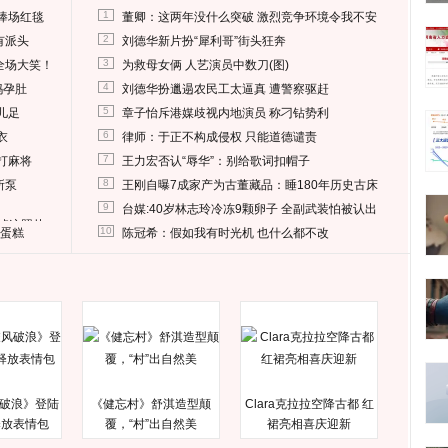
1
捧场红毯
董卿：这两年没什么突破 激烈竞争环境令我不安
2
有派头
刘德华新片扮“犀利哥”街头狂奔
3
全场大笑！
为救母女俩 人艺演员中数刀(图)
4
妈孕肚
刘德华扮邋遢农民工太逼真 遭警察驱赶
5
儿足
章子怡斥港媒歧视内地演员 称刁钻势利
6
衣
律师：于正不构成侵权 只能道德谴责
7
打麻将
王力宏否认“辱华”：别给歌词扣帽子
8
所泵
王刚自曝7成家产为古董藏品：睡180年历史古床
9
台媒:40岁林志玲冷冻9颗卵子 全副武装怕被认出
删掉这照片
10
送蛋糕
陈冠希：假如我有时光机 也什么都不改
破浪》登陆
《健忘村》舒淇造型颠
Clara克拉拉空降古都 红
释放表情包
覆，“村”出自然美
裙亮相喜庆迎新