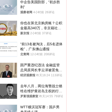
中企告美国防部，“初步胜
利”
观察者网
4小时前
26评论
你也在算北京购房账？公积
金最高340万，非京籍社保
1年
新京报
2小时前
37评论
“前13名被淘汰，后5名进体
检”，广东佛山通报
北青网
12小时前
208评论
因严重违纪违法 金融监管
总局原局长李云泽被罢免全
国人大代表
经济观察报
昨天16:24
113评论
去年八月，两位海警战士牺
牲在维护黄岩岛主权的行动
中
罗富强观察室
昨天14:55
79评论
WTT横滨冠军赛：国乒男