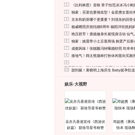
1
《比利林恩》首映 章子怡范冰冰冯小刚
2
独家：买菜也要拗造型！金星携女逛街
3
京东和奶茶哪个更重要？刘强东的回答
4
杨威晒照庆祝结婚8周年 杨阳洋轻抚妈
5
艳压群芳！唐嫣修身长裙现身活动 仙气
6
独家：姚晨带小土豆逛商场 购置产后新
7
成都风味！张靓颖冯轲曝婚纱照 吃串串
8
接地气！阔太熊黛林打扮休闲逛街买厕
9
马蓉离婚后，砸1000万人民币给媒体要求
10
甜到腻！黄晓明上海庆生 Baby挺孕肚
娱乐·大视野
吴亦凡香港宣传《西游伏
邓超携《乘风
妖篇》 获徐导星爷称赞
快本 现场