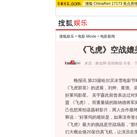
搜狐
ChinaRen
17173
焦点房
搜狐娱乐
>
电影 Movie
>
电影新闻
《飞虎》空战媲
来源：
解放网-新闻晚报
作者：
晚报讯 第23届哈尔滨冰雪电影节
《飞虎群英》的进展，刘烨、黄渤、
好莱坞影星。 吴宇森此前曾表达过对
盟 《飞虎》。而重量级的陈纳德将军
己也想筹拍该题材影片，两人合作最
释说：“好莱坞的规矩是，如果没有签
《飞虎》最大的挑战是空战场面，“那
们大概会做20架仿真飞机，让演员在