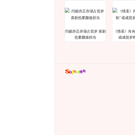
闫妮亦正亦谐占贺岁 喜剧
《情圣》肖央
也要颜值担当
或成贺岁