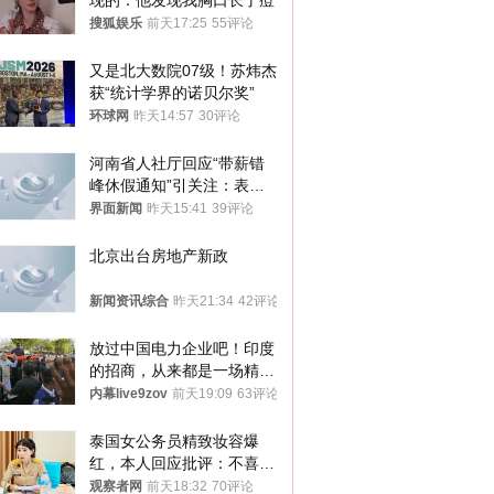
现的：他发现我胸口长了痘
搜狐娱乐
前天17:25
55评论
又是北大数院07级！苏炜杰
获“统计学界的诺贝尔奖”
环球网
昨天14:57
30评论
河南省人社厅回应“带薪错
峰休假通知”引关注：表述
不够准确，待修改后印发
界面新闻
昨天15:41
39评论
北京出台房地产新政
新闻资讯综合
昨天21:34
42评论
放过中国电力企业吧！印度
的招商，从来都是一场精准
收割
内幕live9zov
前天19:09
63评论
泰国女公务员精致妆容爆
红，本人回应批评：不喜欢
就别看
观察者网
前天18:32
70评论