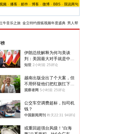
视频
-
播客
-
邮件
-
博客
-
微博
-
BBS
-
我说两句
红牛音乐之旅
金立特约搜狐视频年度盛典
男人帮
评榜
伊朗总统解释为何与美谈
判：美国最大对手就是中
国，但他们也在对话
知世
2小时前
25评论
越南出版业出了个大案，但
不用怀疑他们把红旗扛下去
的决心
观察者网
5小时前
25评论
公交车空调费超标，扣司机
钱？
中国新闻周刊
昨天22:31
94评论
或重回超强台风级！“白海