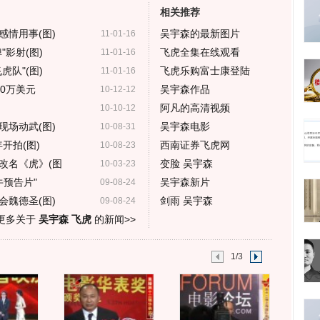
相关推荐
感情用事(图)
吴宇森的最新图片
11-01-16
影射(图)
飞虎全集在线观看
11-01-16
队"(图)
飞虎乐购富士康登陆
11-01-16
00万美元
吴宇森作品
10-12-12
阿凡的高清视频
10-10-12
现场动武(图)
吴宇森电影
10-08-31
开拍(图)
西南证券飞虎网
10-08-23
改名《虎》(图
变脸 吴宇森
10-03-23
牛预告片"
吴宇森新片
09-08-24
会魏德圣(图)
剑雨 吴宇森
09-08-24
更多关于
吴宇森 飞虎
的新闻>>
1/3