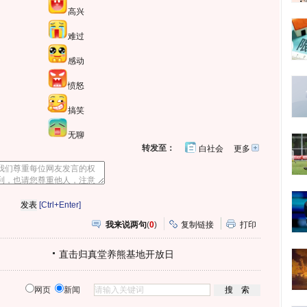
高兴
难过
感动
愤怒
搞笑
无聊
转发至：
白社会
更多
开
心
人
网
人
豆
网
瓣
爱
分
[Ctrl+Enter]
享
我来说两句
(
0
)
复制链接
打印
直击归真堂养熊基地开放日
网页
新闻