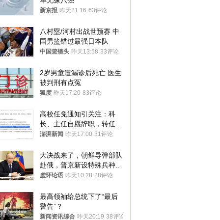
单无缘八强
新京报
昨天21:16
63评论
八村塁/河村出战世预赛 中
国男篮错过最强日本队
中国篮镜头
昨天13:58
33评论
2岁男童遭漏诊后死亡 医生
被判刑有点冤
狐度
昨天17:20
83评论
高校任免通知引关注：科
长、主任自愿辞职，转任思
政辅导员
澎湃新闻
昨天17:00
31评论
大决战来了，朝鲜导弹部队
赴俄，普京新设特殊兵种，
76岁老将扛旗
虚怀论语
昨天10:28
28评论
最高领袖给总统下了“最后
警告”？
新闻资讯综合
昨天20:19
38评论