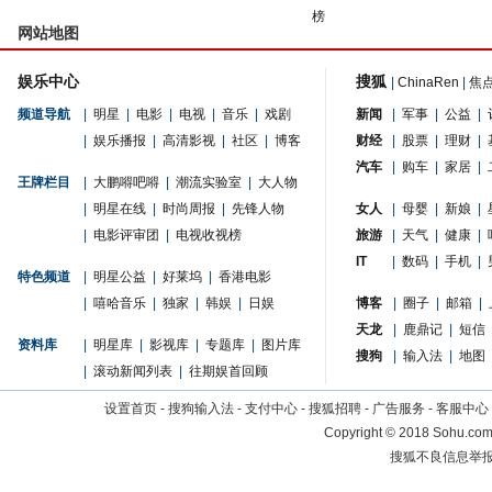
榜
网站地图
娱乐中心
搜狐
|
ChinaRen
|
焦
频道导航
|
明星
|
电影
|
电视
|
音乐
|
戏剧
新闻
|
军事
|
公益
|
|
娱乐播报
|
高清影视
|
社区
|
博客
财经
|
股票
|
理财
|
汽车
|
购车
|
家居
|
王牌栏目
|
大鹏嘚吧嘚
|
潮流实验室
|
大人物
|
明星在线
|
时尚周报
|
先锋人物
女人
|
母婴
|
新娘
|
|
电影评审团
|
电视收视榜
旅游
|
天气
|
健康
|
IT
|
数码
|
手机
|
特色频道
|
明星公益
|
好莱坞
|
香港电影
|
嘻哈音乐
|
独家
|
韩娱
|
日娱
博客
|
圈子
|
邮箱
|
天龙
|
鹿鼎记
|
短信
资料库
|
明星库
|
影视库
|
专题库
|
图片库
搜狗
|
输入法
|
地图
|
滚动新闻列表
|
往期娱首回顾
设置首页
-
搜狗输入法
-
支付中心
-
搜狐招聘
-
广告服务
-
客服中心
Copyright
©
2018 Sohu.com 
搜狐不良信息举