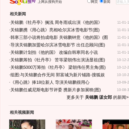
上网从搜狗开始
网页
新闻
相关新闻
·
关锦鹏《牡丹亭》搁浅 周冬雨或出演《他的国》
11-01-
·
关锦鹏携《用心跳》亮相哈尔滨冰雪电影节(图)
11-01-
·
韩寒三部小说将拍成电影 关锦鹏钟意《他的国》(图
11-01-
·
导演关锦鹏加盟哈尔滨冰雪电影节 出任总顾问(图)
11-01-
·
关锦鹏计划拍《他的国》 改编自韩寒同名小说
11-01-
·
关锦鹏筹拍《牡丹亭》 苦等梁朝伟出演汤显祖(图)
10-12-
·
关锦鹏5000万筹拍《牡丹亭》 梁朝伟任男主角(图)
10-12-
·
组图:与关锦鹏合作无间 郭富城为新片铺路-搜狐娱
10-10-
·
《用心跳》捧18位新人 导演关锦鹏很用心
10-09-
·
关锦鹏任威尼斯电影节评委 携新片参加展映(图)
10-08-
更多关于
关锦鹏 谋女郎
的新闻>
相关视频新闻