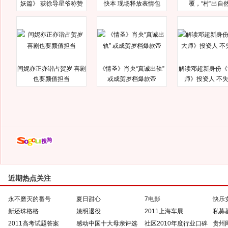
妖篇》 获徐导星爷称赞
快本 现场释放表情包
覆，“村”出自
闫妮亦正亦谐占贺岁 喜剧
《情圣》肖央“真诚出轨”
解读邓超新身份《
也要颜值担当
或成贺岁档爆款帝
师》投资人 不
近期热点关注
永不磨灭的番号
夏日甜心
7电影
快乐
新还珠格格
姚明退役
2011上海车展
私募
2011高考试题答案
感动中国十大母亲评选
社区2010年度行业口碑
贵州