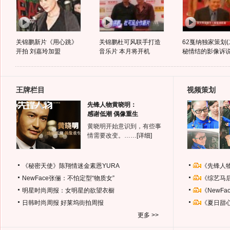
关锦鹏新片《用心跳》
关锦鹏杜可风联手打造
62戛纳独家策划(
开拍 刘嘉玲加盟
音乐片 本月将开机
秘情结的影像诉
王牌栏目
视频策划
先锋人物黄晓明：
感谢低潮 偶像重生
黄晓明开始意识到，有些事
情需要改变。……
[详细]
《秘密天使》陈翔情迷金素恩YURA
《先锋人
NewFace张俪：不怕定型“物质女”
《综艺马
明星时尚周报：女明星的欲望衣橱
《NewF
日韩时尚周报
好莱坞街拍周报
《夏日甜
更多 >>