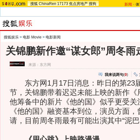
搜狐
ChinaRen
17173
焦点房地产
搜狗
新闻
-
体
搜狐娱乐
>
电影 Movie
>
电影新闻
关锦鹏新作邀“谋女郎”周冬雨
来源：
东方网
我来说两句
(
0
)
东方网1月17日消息：昨日的第23
节，关锦鹏带着迟迟未能上映的新作《
他筹备中的新片《他的国》似乎更受关
《他的国》融资基本到位，演员方面，
请，目前周冬雨最有可能出演其中“泥巴
《用心跳》上映路漫漫