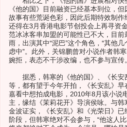
相比之下，《他的国》进展相对快些
《他的国》目前融资已经基本到位，但
故事有些荒诞色彩，因此后期特效制作
还得在3月香港电影节创投会上再寻资
范冰冰客串加盟的可能性已不大，目前
雨，出演其中“泥巴”这个角色，“其他
虑中”。此外，关锦鹏曾对小说作者韩
婉拒，表态不干涉改编，也不参与宣传
据悉，韩寒的《他的国》、《长安乱
等，都有望于今年开拍，《长安乱》早在
嘉看中想拍成电影，2010年8月该小说
主，缘结《茉莉花开》导演侯咏。与韩
金波证实，《长安乱》和《光荣日》已
阶段，但韩寒绝对不会参与，“他这人