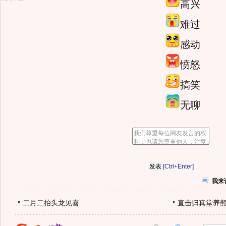
高兴
难过
感动
愤怒
搞笑
无聊
[Ctrl+Enter]
我来
二月二抬头龙见喜
直击归真堂养