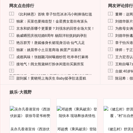
网友点击排行
网友评论排行
1
1
《比利林恩》首映 章子怡范冰冰冯小刚捧场红毯
董卿：这两
2
2
独家：买菜也要拗造型！金星携女逛街有派头
刘德华新片
3
3
京东和奶茶哪个更重要？刘强东的回答全场大笑！
为救母女俩
4
4
杨威晒照庆祝结婚8周年 杨阳洋轻抚妈妈孕肚
刘德华扮邋
5
5
艳压群芳！唐嫣修身长裙现身活动 仙气儿足
章子怡斥港
6
6
独家：姚晨带小土豆逛商场 购置产后新衣
律师：于正
7
7
成都风味！张靓颖冯轲曝婚纱照 吃串串打麻将
王力宏否认
8
8
接地气！阔太熊黛林打扮休闲逛街买厕所泵
王刚自曝7
9
9
台媒:40
马蓉离婚后，砸1000万人民币给媒体要求删掉这照片
10
10
甜到腻！黄晓明上海庆生 Baby挺孕肚送蛋糕
陈冠希：假
娱乐·大视野
吴亦凡香港宣传《西游伏
邓超携《乘风破浪》登陆
《健忘村》舒淇