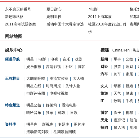
永不磨灭的番号
夏日甜心
7电影
快乐
新还珠格格
姚明退役
2011上海车展
私募
2011高考试题答案
感动中国十大母亲评选
社区2010年度行业口碑
贵州
榜
网站地图
娱乐中心
搜狐
|
ChinaRen
|
焦
频道导航
|
明星
|
电影
|
电视
|
音乐
|
戏剧
新闻
|
军事
|
公益
|
|
娱乐播报
|
高清影视
|
社区
|
博客
财经
|
股票
|
理财
|
汽车
|
购车
|
家居
|
王牌栏目
|
大鹏嘚吧嘚
|
潮流实验室
|
大人物
|
明星在线
|
时尚周报
|
先锋人物
女人
|
母婴
|
新娘
|
|
电影评审团
|
电视收视榜
旅游
|
天气
|
健康
|
IT
|
数码
|
手机
|
特色频道
|
明星公益
|
好莱坞
|
香港电影
|
嘻哈音乐
|
独家
|
韩娱
|
日娱
博客
|
圈子
|
邮箱
|
天龙
|
鹿鼎记
|
短信
资料库
|
明星库
|
影视库
|
专题库
|
图片库
搜狗
|
输入法
|
地图
|
滚动新闻列表
|
往期娱首回顾