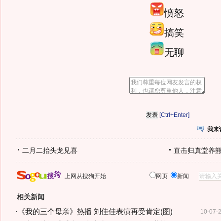
愤怒
搞笑
无聊
[Ctrl+Enter]
我来
二月二抬头龙见喜
直击归真堂养
上网从搜狗开始
网页
新闻
相关新闻
·
《我的三个母亲》热播 刘佳佳表演再受肯定(图)
10-07-