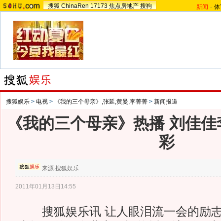
搜狐
ChinaRen
17173
焦点房地产
搜狗
新闻
-
体
搜狐娱乐
>
电视
>
《我的三个母亲》,张延,黄曼,李菁菁
>
新闻报道
《我的三个母亲》热播 刘佳佳
彩
来源:
搜狐娱乐
2011年01月13日14:55
搜狐娱乐讯 让人眼泪流一会的励志