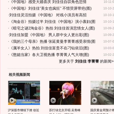
·
《中国地》感受大婚喜庆 刘佳佳自叹角色悲情
10-11-
·
《中国地》刘佳佳"美女也疯狂" 不惜荧屏带疤(图)
10-10-
·
刘佳佳灵活拍摄《中国地》 对戏小演员有高招
10-10-
·
《淘金谷》拍摄过半 刘佳佳《中国地》演小寡妇(图
10-10-
·
《暗宅之谜2淘金谷》热拍 刘佳佳首演悲情女人(图)
10-09-
·
刘佳佳加盟《中国地》 男人群中女人更出彩(图)
10-09-
·
《我的三个母亲》热播 张延黄曼李菁菁感受亲情(图
10-07-
·
《属羊女人》热拍 刘佳佳富贵不在刁钻依旧(图)
10-03-
·
《憨媳当家》各大卫视热播 李菁菁人气大增(图)
10-02-
更多关于
刘佳佳 李菁菁
的新闻>
相关视频新闻
沪深股市继续下挫 创近
苏打绿北京开唱 吴青峰
国庆黄金周预计