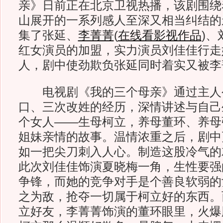
亲》日前正在北京卫视热播，该剧围绕
山展开的一系列感人至深又相当纠结的
集了张延、
李菁菁
(
在线看影视作品
)
、
红女演员的加盟，实力演员刘佳佳行走
人，剧中使劲欺负张延同时着实又被李
电视剧《我的三个母亲》通过主人
口、三次改姓的经历，深情讲述与自己
个女人——生母柯立，养母董环、养母
姐妹亲情的故事。温情浓重之后，剧中
如一把尖刀刺入人心。制造这股冷气的
此次刘佳佳饰演夏晓梅一角，生性要强
争锋，而她的竞争对手是个善良软弱的
之为敌，抢夺一切属于柯立好的东西。
立好友，李菁菁饰演的董环眼里，火爆