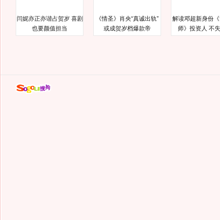
闫妮亦正亦谐占贺岁 喜剧
《情圣》肖央“真诚出轨”
解读邓超新身份《
也要颜值担当
或成贺岁档爆款帝
师》投资人 不