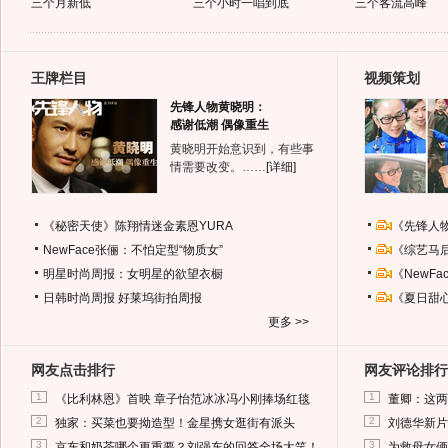
三个月新低
三个小时一唱到底
三个客流高峰
王牌栏目
视频策划
先锋人物黄晓明：
感谢低潮 偶像重生
黄晓明开始意识到，有些事
情需要改变。……
[详细]
《秘密天使》陈翔情迷金素恩YURA
《先锋人
NewFace张俪：不怕定型“物质女”
《综艺马
明星时尚周报：女明星的欲望衣橱
《NewF
日韩时尚周报
好莱坞街拍周报
《夏日甜
更多 >>
网友点击排行
网友评论排行
1
1
《比利林恩》首映 章子怡范冰冰冯小刚捧场红毯
董卿：这两
2
2
独家：买菜也要拗造型！金星携女逛街有派头
刘德华新片
3
3
京东和奶茶哪个更重要？刘强东的回答全场大笑！
为救母女俩