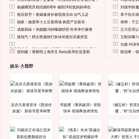
4
4
杨威晒照庆祝结婚8周年 杨阳洋轻抚妈妈孕肚
刘德华扮邋
5
5
艳压群芳！唐嫣修身长裙现身活动 仙气儿足
章子怡斥港
6
6
独家：姚晨带小土豆逛商场 购置产后新衣
律师：于正
7
7
成都风味！张靓颖冯轲曝婚纱照 吃串串打麻将
王力宏否认
8
8
接地气！阔太熊黛林打扮休闲逛街买厕所泵
王刚自曝7
9
9
台媒:40
马蓉离婚后，砸1000万人民币给媒体要求删掉这照片
10
10
甜到腻！黄晓明上海庆生 Baby挺孕肚送蛋糕
陈冠希：假
娱乐·大视野
吴亦凡香港宣传《西游伏
邓超携《乘风破浪》登陆
《健忘村》舒淇
妖篇》 获徐导星爷称赞
快本 现场释放表情包
覆，“村”出自