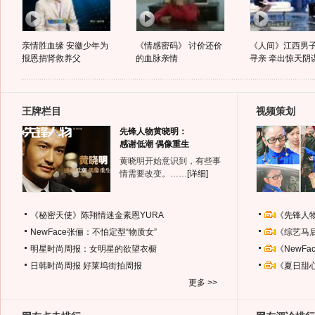
亲情胜血缘 安徽少年为
《情感密码》 讨价还价
《人间》江西男
报恩捐肾救养父
的血脉亲情
寻亲 牵出惊天阴
王牌栏目
视频策划
先锋人物黄晓明：
感谢低潮 偶像重生
黄晓明开始意识到，有些事
情需要改变。……
[详细]
《秘密天使》陈翔情迷金素恩YURA
《先锋人
NewFace张俪：不怕定型“物质女”
《综艺马
明星时尚周报：女明星的欲望衣橱
《NewF
日韩时尚周报
好莱坞街拍周报
《夏日甜
更多 >>