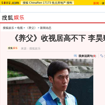
搜狐
ChinaRen
17173
焦点房地产
搜狗
新闻
-
体
搜狐娱乐
>
电视
>
《养父》
>
新闻动态
《养父》收视居高不下 李昊
来源：
搜狐娱乐
我来说两句
(
0
)