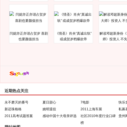
闫妮亦正亦谐占贺岁 喜剧
《情圣》肖央“真诚出轨”
解读邓超新身份《
也要颜值担当
或成贺岁档爆款帝
师》投资人 不
近期热点关注
永不磨灭的番号
夏日甜心
7电影
快乐
新还珠格格
姚明退役
2011上海车展
私募
2011高考试题答案
感动中国十大母亲评选
社区2010年度行业口碑
贵州
榜