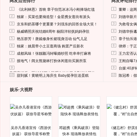
网友点击排行
网友评论排行
1
1
《比利林恩》首映 章子怡范冰冰冯小刚捧场红毯
董卿：这两
2
2
独家：买菜也要拗造型！金星携女逛街有派头
刘德华新片
3
3
京东和奶茶哪个更重要？刘强东的回答全场大笑！
为救母女俩
4
4
杨威晒照庆祝结婚8周年 杨阳洋轻抚妈妈孕肚
刘德华扮邋
5
5
艳压群芳！唐嫣修身长裙现身活动 仙气儿足
章子怡斥港
6
6
独家：姚晨带小土豆逛商场 购置产后新衣
律师：于正
7
7
成都风味！张靓颖冯轲曝婚纱照 吃串串打麻将
王力宏否认
8
8
接地气！阔太熊黛林打扮休闲逛街买厕所泵
王刚自曝7
9
9
台媒:40
马蓉离婚后，砸1000万人民币给媒体要求删掉这照片
10
10
甜到腻！黄晓明上海庆生 Baby挺孕肚送蛋糕
陈冠希：假
娱乐·大视野
吴亦凡香港宣传《西游伏
邓超携《乘风破浪》登陆
《健忘村》舒淇
妖篇》 获徐导星爷称赞
快本 现场释放表情包
覆，“村”出自