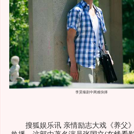
李昊臻剧中两难抉择
搜狐娱乐讯 亲情励志大戏《养父》