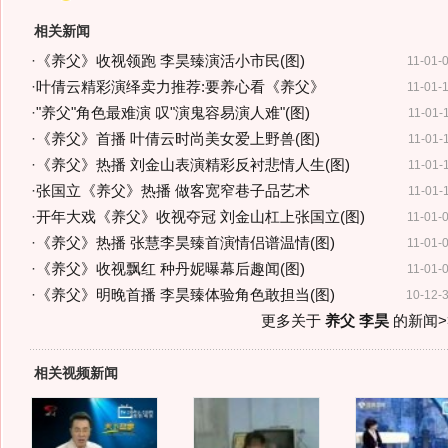
相关新闻
·
《养父》收视领跑 李昊臻演活小市民(图)
11-01-
·
叶倩云精彩演绎卖力推荐:要养心看《养父》
11-01-
·
"养父"角色最难演 叹"演鬼容易演人难"(图)
11-01-
·
《养父》首播 叶倩云时尚美女爱上野兽(图)
11-01-
·
《养父》热播 刘金山表演精彩反衬悲情人生(图)
11-01-
·
张国立《养父》热播 做客宽窄巷子品艺术
11-01-
·
开年大戏《养父》收视夺冠 刘金山杠上张国立(图)
11-01-
·
《养父》热播 张慧李昊臻首演情侣谱温情(图)
11-01-
·
《养父》收视飘红 种丹妮曝幕后趣闻(图)
11-01-
·
《养父》明晚首播 李昊臻体验角色敢担当(图)
10-12-
更多关于
养父 李昊
的新闻>
相关视频新闻