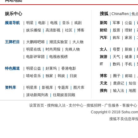
网站地图
娱乐中心
搜狐
|
ChinaRen
|
焦
频道导航
|
明星
|
电影
|
电视
|
音乐
|
戏剧
新闻
|
军事
|
公益
|
|
娱乐播报
|
高清影视
|
社区
|
博客
财经
|
股票
|
理财
|
汽车
|
购车
|
家居
|
王牌栏目
|
大鹏嘚吧嘚
|
潮流实验室
|
大人物
|
明星在线
|
时尚周报
|
先锋人物
女人
|
母婴
|
新娘
|
|
电影评审团
|
电视收视榜
旅游
|
天气
|
健康
|
IT
|
数码
|
手机
|
特色频道
|
明星公益
|
好莱坞
|
香港电影
|
嘻哈音乐
|
独家
|
韩娱
|
日娱
博客
|
圈子
|
邮箱
|
天龙
|
鹿鼎记
|
短信
资料库
|
明星库
|
影视库
|
专题库
|
图片库
搜狗
|
输入法
|
地图
|
滚动新闻列表
|
往期娱首回顾
设置首页
-
搜狗输入法
-
支付中心
-
搜狐招聘
-
广告服务
-
客服中心
Copyright
©
2018 Sohu.com 
搜狐不良信息举