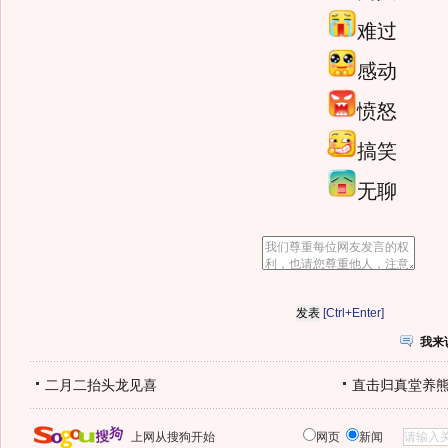
难过
感动
愤怒
搞笑
无聊
[Ctrl+Enter]
我来
二月二抬头龙见喜
直击归真堂养
上网从搜狗开始
网页
新闻