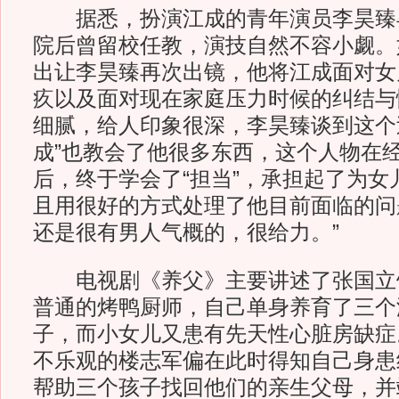
据悉，扮演江成的青年演员李昊臻
院后曾留校任教，演技自然不容小觑。
出让李昊臻再次出镜，他将江成面对女
疚以及面对现在家庭压力时候的纠结与
细腻，给人印象很深，李昊臻谈到这个
成”也教会了他很多东西，这个人物在
后，终于学会了“担当”，承担起了为女
且用很好的方式处理了他目前面临的问
还是很有男人气概的，很给力。”
电视剧《养父》主要讲述了张国立
普通的烤鸭厨师，自己单身养育了三个
子，而小女儿又患有先天性心脏房缺症
不乐观的楼志军偏在此时得知自己身患
帮助三个孩子找回他们的亲生父母，并