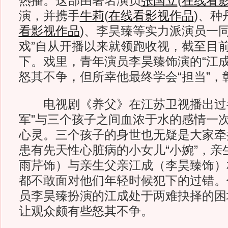
热播。这部由著名演员
张国立
(
在线看
演，并携手
牛莉
(
在线看影视作品
)
、种
看影视作品
)
、李昊臻等实力派演员一同
戏”自从开播以来就领跑收视，截至目
下。戏里，青年演员李昊臻饰演的“江成
怒其不争，但所幸他最终学会“担当”，
电视剧《养父》在江苏卫视播出过半
军”与三个孩子之间血浓于水的感情一
心灵。三个孩子的身世也无疑是大家牵
患有先天性心脏病的小女儿“小婉”，亲
雨芹饰）与亲生父亲江成（李昊臻饰）
都不敢面对他们年轻时候犯下的过错。
员李昊臻扮演的江成处于两难抉择的困
让观众颇有些怒其不争。