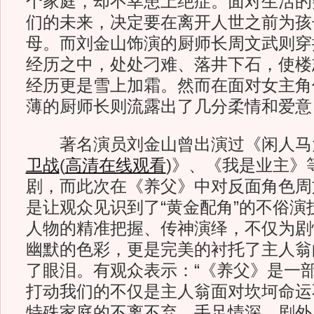
个家庭，却不幸患上绝症。面对生活的
们的未来，决定要在离开人世之前为孩
母。而刘金山饰演的厨师长周文武则穿
经历之中，处处刁难、落井下石，使楼
经历更是雪上加霜。然而在面对女主角
薄的厨师长则流露出了几分柔情和爱意
著名演员刘金山曾出演过《闲人马
卫战
(
高清在线观看
)
》、《我是业主》
剧，而此次在《养父》中对反面角色周
是让观众见识到了“黄金配角”的不俗演
人物的精准把握、传神演绎，不仅为剧
幽默的色彩，更是完美的衬托了主人翁
了眼泪。有观众表示：“《养父》是一
打动我们的不仅是主人翁面对坎坷命运
特殊家庭的不离不弃、手足情深。剧外