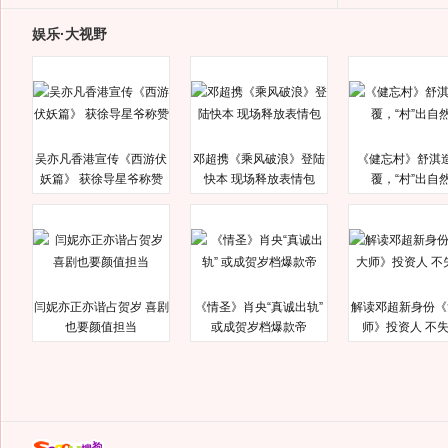
娱乐·大视野
吴亦凡香港宣传《西游伏
邓超携《乘风破浪》登陆
《健忘村》舒淇
妖篇》 获徐导星爷称赞
快本 现场释放表情包
覆，“村”出自
闫妮亦正亦谐占贺岁 喜剧
《情圣》肖央“真诚出轨”
解读邓超新身份《
也要颜值担当
或成贺岁档爆款帝
师》投资人 不