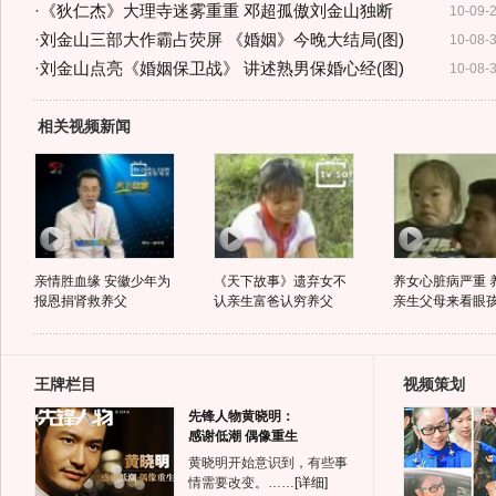
·
《狄仁杰》大理寺迷雾重重 邓超孤傲刘金山独断
10-09-
·
刘金山三部大作霸占荧屏 《婚姻》今晚大结局(图)
10-08-
·
刘金山点亮《婚姻保卫战》 讲述熟男保婚心经(图)
10-08-
相关视频新闻
亲情胜血缘 安徽少年为
《天下故事》遗弃女不
养女心脏病严重 
报恩捐肾救养父
认亲生富爸认穷养父
亲生父母来看眼
王牌栏目
视频策划
先锋人物黄晓明：
感谢低潮 偶像重生
黄晓明开始意识到，有些事
情需要改变。……
[详细]