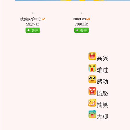
搜狐娱乐中心
BlueLos
591粉丝
709粉丝
关注
关注
高兴
难过
感动
愤怒
搞笑
无聊