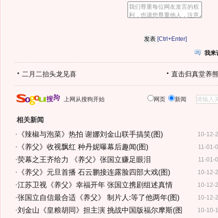
[Ctrl+Enter]
我来
二月二抬头龙见喜
直击归真堂养
上网从搜狗开始
网页
新闻
相关新闻
·
《辣椒与泡菜》热拍 谢娜刘金山联手搞笑(图)
10-12-
·
《养父》收视飘红 种丹妮曝幕后趣闻(图)
11-01-
·
荧幕之王齐给力 《养父》张国立赚足眼泪
11-01-
·
《养父》元旦首播 石云鹏接连露脸四部大戏(图)
10-12-
·
江苏卫视《养父》幸福开年 张国立携剧组述真情
10-12-
·
张国立自信最合适《养父》 制片人:等了他两年(图)
10-12-
·
刘金山《皇粮胡同》担主演 挑战中国版福尔摩斯(图
10-10-