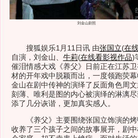
刘金山剧照
搜狐娱乐1月11日讯 由
张国立
(
在
自演，刘金山、
牛莉
(
在线看影视作品
)
催泪情感大戏《养父》日前正在江苏卫
材的开年戏中脱颖而出，一度领跑荧幕
金山在剧中传神的演绎了反面角色周文
刻薄、唯利是图的内心被演绎的淋漓尽
添了几分诙谐，更加真实感人。
《养父》主要围绕张国立饰演的烤
收养了三个孩子之间的故事展开，剧中