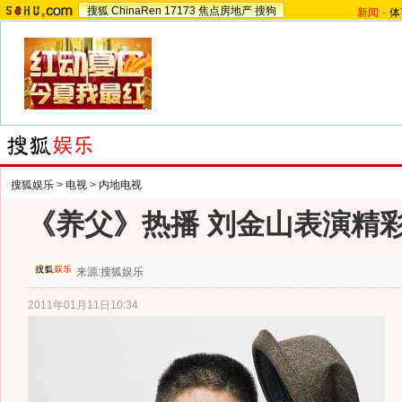
搜狐
ChinaRen
17173
焦点房地产
搜狗
新闻
-
体
搜狐娱乐
>
电视
>
内地电视
《养父》热播 刘金山表演精
来源:
搜狐娱乐
2011年01月11日10:34