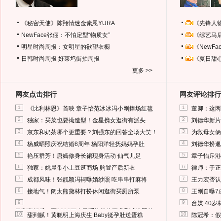
《秘密天使》陈翔情迷金素恩YURA
《先锋人
NewFace张俪：不怕定型“物质女”
《综艺马
明星时尚周报：女明星的欲望衣橱
《NewF
日韩时尚周报
好莱坞街拍周报
《夏日甜
更多 >>
网友点击排行
网友评论排行
1
1
《比利林恩》首映 章子怡范冰冰冯小刚捧场红毯
董卿：这两
2
2
独家：买菜也要拗造型！金星携女逛街有派头
刘德华新片
3
3
京东和奶茶哪个更重要？刘强东的回答全场大笑！
为救母女俩
4
4
杨威晒照庆祝结婚8周年 杨阳洋轻抚妈妈孕肚
刘德华扮邋
5
5
艳压群芳！唐嫣修身长裙现身活动 仙气儿足
章子怡斥港
6
6
独家：姚晨带小土豆逛商场 购置产后新衣
律师：于正
7
7
成都风味！张靓颖冯轲曝婚纱照 吃串串打麻将
王力宏否认
8
8
接地气！阔太熊黛林打扮休闲逛街买厕所泵
王刚自曝7
9
9
台媒:40
马蓉离婚后，砸1000万人民币给媒体要求删掉这照片
10
10
甜到腻！黄晓明上海庆生 Baby挺孕肚送蛋糕
陈冠希：假