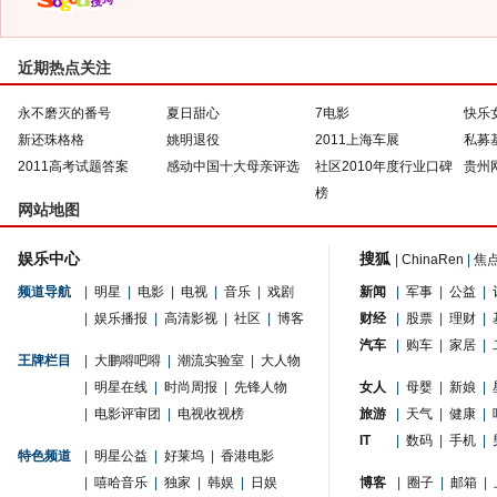
近期热点关注
永不磨灭的番号
夏日甜心
7电影
快乐
新还珠格格
姚明退役
2011上海车展
私募
2011高考试题答案
感动中国十大母亲评选
社区2010年度行业口碑
贵州
榜
网站地图
娱乐中心
搜狐
|
ChinaRen
|
焦
频道导航
|
明星
|
电影
|
电视
|
音乐
|
戏剧
新闻
|
军事
|
公益
|
|
娱乐播报
|
高清影视
|
社区
|
博客
财经
|
股票
|
理财
|
汽车
|
购车
|
家居
|
王牌栏目
|
大鹏嘚吧嘚
|
潮流实验室
|
大人物
|
明星在线
|
时尚周报
|
先锋人物
女人
|
母婴
|
新娘
|
|
电影评审团
|
电视收视榜
旅游
|
天气
|
健康
|
IT
|
数码
|
手机
|
特色频道
|
明星公益
|
好莱坞
|
香港电影
|
嘻哈音乐
|
独家
|
韩娱
|
日娱
博客
|
圈子
|
邮箱
|