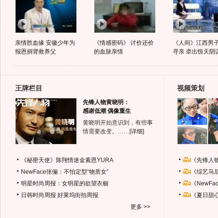
亲情胜血缘 安徽少年为
《情感密码》 讨价还价
《人间》江西男
报恩捐肾救养父
的血脉亲情
寻亲 牵出惊天阴
王牌栏目
视频策划
先锋人物黄晓明：
感谢低潮 偶像重生
黄晓明开始意识到，有些事
情需要改变。……
[详细]
《秘密天使》陈翔情迷金素恩YURA
《先锋人
NewFace张俪：不怕定型“物质女”
《综艺马
明星时尚周报：女明星的欲望衣橱
《NewF
日韩时尚周报
好莱坞街拍周报
《夏日甜
更多 >>