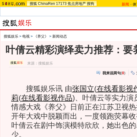
搜狐
ChinaRen
17173
焦点房地产
搜狗
新闻
-
体
搜狐娱乐
>
电视
>
《养父》
>
新闻动态
叶倩云精彩演绎卖力推荐：要
来源：
搜狐娱乐
我来说两句
(
0
)
搜狐娱乐讯 由
张国立
(
在线看影视
莉
(
在线看影视作品
)
、叶倩云等实力演
情感大戏《养父》日前正在江苏卫视热
开年大戏中脱颖而出，一度领跑荧幕收
叶倩云在剧中饰演模特欣欣，她出色的
少。