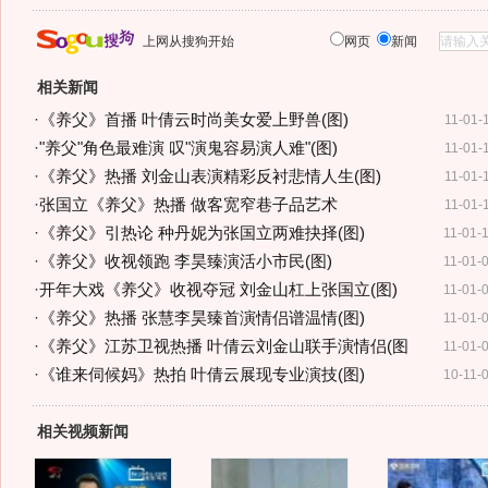
上网从搜狗开始
网页
新闻
相关新闻
·
《养父》首播 叶倩云时尚美女爱上野兽(图)
11-01-
·
"养父"角色最难演 叹"演鬼容易演人难"(图)
11-01-
·
《养父》热播 刘金山表演精彩反衬悲情人生(图)
11-01-
·
张国立《养父》热播 做客宽窄巷子品艺术
11-01-
·
《养父》引热论 种丹妮为张国立两难抉择(图)
11-01-
·
《养父》收视领跑 李昊臻演活小市民(图)
11-01-
·
开年大戏《养父》收视夺冠 刘金山杠上张国立(图)
11-01-
·
《养父》热播 张慧李昊臻首演情侣谱温情(图)
11-01-
·
《养父》江苏卫视热播 叶倩云刘金山联手演情侣(图
11-01-
·
《谁来伺候妈》热拍 叶倩云展现专业演技(图)
10-11-
相关视频新闻