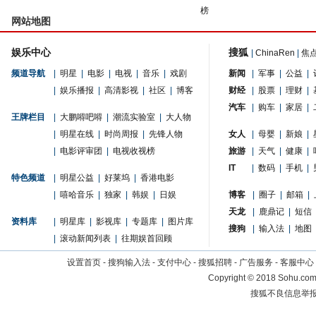
榜
网站地图
娱乐中心
搜狐
|
ChinaRen
|
焦
频道导航
|
明星
|
电影
|
电视
|
音乐
|
戏剧
新闻
|
军事
|
公益
|
|
娱乐播报
|
高清影视
|
社区
|
博客
财经
|
股票
|
理财
|
汽车
|
购车
|
家居
|
王牌栏目
|
大鹏嘚吧嘚
|
潮流实验室
|
大人物
|
明星在线
|
时尚周报
|
先锋人物
女人
|
母婴
|
新娘
|
|
电影评审团
|
电视收视榜
旅游
|
天气
|
健康
|
IT
|
数码
|
手机
|
特色频道
|
明星公益
|
好莱坞
|
香港电影
|
嘻哈音乐
|
独家
|
韩娱
|
日娱
博客
|
圈子
|
邮箱
|
天龙
|
鹿鼎记
|
短信
资料库
|
明星库
|
影视库
|
专题库
|
图片库
搜狗
|
输入法
|
地图
|
滚动新闻列表
|
往期娱首回顾
设置首页
-
搜狗输入法
-
支付中心
-
搜狐招聘
-
广告服务
-
客服中心
Copyright
©
2018 Sohu.com 
搜狐不良信息举