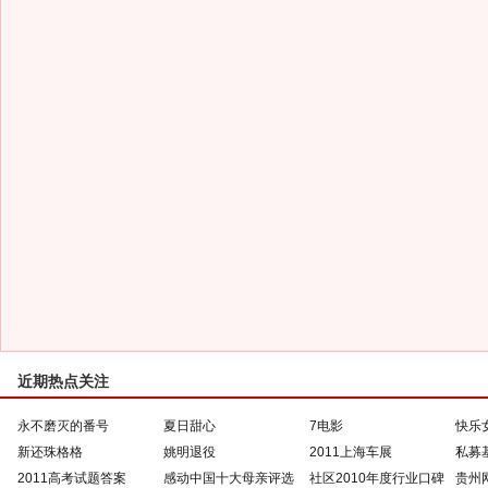
近期热点关注
永不磨灭的番号
夏日甜心
7电影
快乐
新还珠格格
姚明退役
2011上海车展
私募
2011高考试题答案
感动中国十大母亲评选
社区2010年度行业口碑
贵州