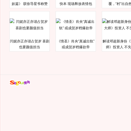
妖篇》 获徐导星爷称赞
快本 现场释放表情包
覆，“村”出自
闫妮亦正亦谐占贺岁 喜剧
《情圣》肖央“真诚出轨”
解读邓超新身份《
也要颜值担当
或成贺岁档爆款帝
师》投资人 不