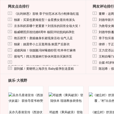
网友点击排行
网友评论排行
1
1
《比利林恩》首映 章子怡范冰冰冯小刚捧场红毯
董卿：这两
2
2
独家：买菜也要拗造型！金星携女逛街有派头
刘德华新片
3
3
京东和奶茶哪个更重要？刘强东的回答全场大笑！
为救母女俩
4
4
杨威晒照庆祝结婚8周年 杨阳洋轻抚妈妈孕肚
刘德华扮邋
5
5
艳压群芳！唐嫣修身长裙现身活动 仙气儿足
章子怡斥港
6
6
独家：姚晨带小土豆逛商场 购置产后新衣
律师：于正
7
7
成都风味！张靓颖冯轲曝婚纱照 吃串串打麻将
王力宏否认
8
8
接地气！阔太熊黛林打扮休闲逛街买厕所泵
王刚自曝7
9
9
台媒:40
马蓉离婚后，砸1000万人民币给媒体要求删掉这照片
10
10
甜到腻！黄晓明上海庆生 Baby挺孕肚送蛋糕
陈冠希：假
娱乐·大视野
吴亦凡香港宣传《西游伏
邓超携《乘风破浪》登陆
《健忘村》舒淇