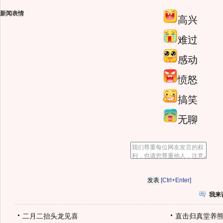
新闻表情
高兴
难过
感动
愤怒
搞笑
无聊
[Ctrl+Enter]
我来
二月二抬头龙见喜
直击归真堂养