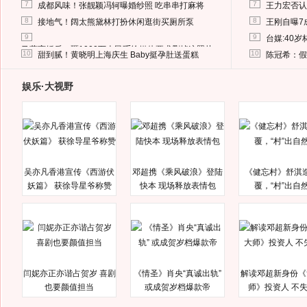
7
7
成都风味！张靓颖冯轲曝婚纱照 吃串串打麻将
王力宏否认
8
8
接地气！阔太熊黛林打扮休闲逛街买厕所泵
王刚自曝7
9
9
台媒:40
马蓉离婚后，砸1000万人民币给媒体要求删掉这照片
10
10
甜到腻！黄晓明上海庆生 Baby挺孕肚送蛋糕
陈冠希：假
娱乐·大视野
吴亦凡香港宣传《西游伏
邓超携《乘风破浪》登陆
《健忘村》舒淇
妖篇》 获徐导星爷称赞
快本 现场释放表情包
覆，“村”出自
闫妮亦正亦谐占贺岁 喜剧
《情圣》肖央“真诚出轨”
解读邓超新身份《
也要颜值担当
或成贺岁档爆款帝
师》投资人 不