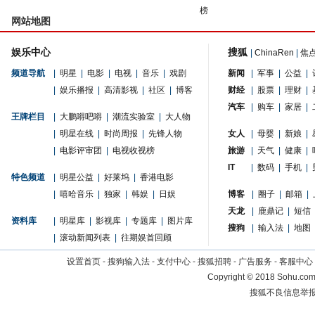
榜
网站地图
娱乐中心
搜狐
|
ChinaRen
|
焦
频道导航
|
明星
|
电影
|
电视
|
音乐
|
戏剧
新闻
|
军事
|
公益
|
|
娱乐播报
|
高清影视
|
社区
|
博客
财经
|
股票
|
理财
|
汽车
|
购车
|
家居
|
王牌栏目
|
大鹏嘚吧嘚
|
潮流实验室
|
大人物
|
明星在线
|
时尚周报
|
先锋人物
女人
|
母婴
|
新娘
|
|
电影评审团
|
电视收视榜
旅游
|
天气
|
健康
|
IT
|
数码
|
手机
|
特色频道
|
明星公益
|
好莱坞
|
香港电影
|
嘻哈音乐
|
独家
|
韩娱
|
日娱
博客
|
圈子
|
邮箱
|
天龙
|
鹿鼎记
|
短信
资料库
|
明星库
|
影视库
|
专题库
|
图片库
搜狗
|
输入法
|
地图
|
滚动新闻列表
|
往期娱首回顾
设置首页
-
搜狗输入法
-
支付中心
-
搜狐招聘
-
广告服务
-
客服中心
Copyright
©
2018 Sohu.com 
搜狐不良信息举