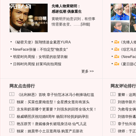
先锋人物黄晓明：
感谢低潮 偶像重生
黄晓明开始意识到，有些事
情需要改变。……
[详细]
《秘密天使》陈翔情迷金素恩YURA
《先锋人
NewFace张俪：不怕定型“物质女”
《综艺马
明星时尚周报：女明星的欲望衣橱
《NewF
日韩时尚周报
好莱坞街拍周报
《夏日甜
更多 >>
网友点击排行
网友评论排行
1
1
《比利林恩》首映 章子怡范冰冰冯小刚捧场红毯
董卿：这两
2
2
独家：买菜也要拗造型！金星携女逛街有派头
刘德华新片
3
3
京东和奶茶哪个更重要？刘强东的回答全场大笑！
为救母女俩
4
4
杨威晒照庆祝结婚8周年 杨阳洋轻抚妈妈孕肚
刘德华扮邋
5
5
艳压群芳！唐嫣修身长裙现身活动 仙气儿足
章子怡斥港
6
6
独家：姚晨带小土豆逛商场 购置产后新衣
律师：于正