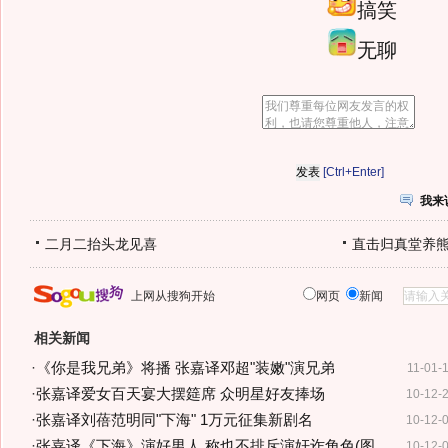
搞笑
无聊
[Ctrl+Enter]
我来
二月二抬头龙见喜
直击归真堂养
上网从搜狗开始
网页
新闻
相关新闻
·
《你是我兄弟》将播 张嘉译邓超"装嫩"演兄弟
11-01-
·
张嘉译爱女百天宴大摆筵席 众明星好友捧场
10-12-
·
张嘉译刘蓓范明同"下海" 1万元征集新剧名
10-12-
·
张嘉译《下海》演好男人 称也不排斥演奸诈角色(图
10-12-