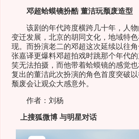
邓超蛤蟆镜扮酷 董洁玩颓废造型
该剧的年代跨度横跨几十年，人物
变迁发展，北京的胡同文化，地域特色
现。而扮演老二的邓超这次延续以往角色
张嘉译更爆料邓超拍戏时跳那个年代的
笑无法拍摄，而他带着蛤蟆镜的感觉也
复出的董洁此次扮演的角色首度突破以
颓废会让观众大感意外。
作者：刘杨
上搜狐微博 与明星对话