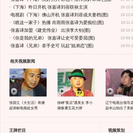
·
《下海》昨日开机 张嘉译刘蓓联袂主演
10-12-
·
电视剧《下海》佛山开机 张嘉译刘蓓成夫妻档(图)
10-12-
·
《瞧这一家子》热播 肖雨雨张嘉译为爱痴狂(图)
10-11-
·
张嘉译加盟《建党伟业》 出演李大钊(图)
10-10-
·
《你是我的兄弟》 张嘉译让史可受委屈(图)
10-03-
·
张嘉译《兄弟》牵手史可 玩起"姐弟恋"(图)
10-01-
相关视频新闻
张国立《大生活》将播
徐峥"夜店"遇美女 李小
辽宁电视台领导
赵涛献电视处女秀
璐惨遭五花大绑
赵本山拍出了美丽.
王牌栏目
视频策划