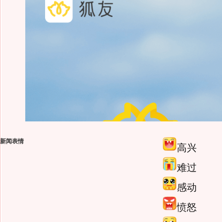
新闻表情
高兴
难过
感动
愤怒