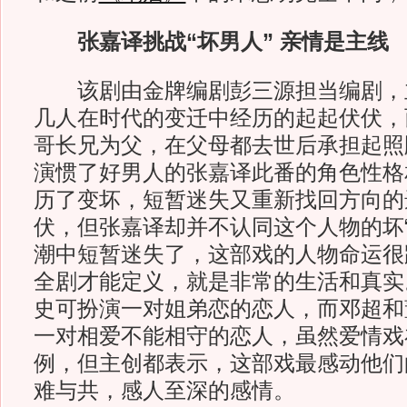
张嘉译挑战“坏男人” 亲情是主线
该剧由金牌编剧彭三源担当编剧，
几人在时代的变迁中经历的起起伏伏，
哥长兄为父，在父母都去世后承担起照
演惯了好男人的张嘉译此番的角色性格
历了变坏，短暂迷失又重新找回方向的
伏，但张嘉译却并不认同这个人物的坏
潮中短暂迷失了，这部戏的人物命运很
全剧才能定义，就是非常的生活和真实
史可扮演一对姐弟恋的恋人，而邓超和
一对相爱不能相守的恋人，虽然爱情戏
例，但主创都表示，这部戏最感动他们
难与共，感人至深的感情。