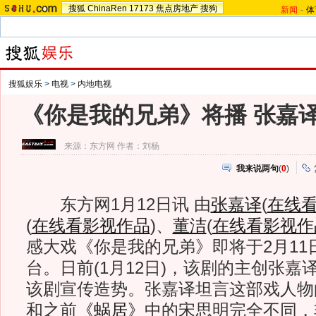
搜狐
ChinaRen
17173
焦点房地产
搜狗
新闻
-
体
搜狐娱乐
>
电视
>
内地电视
《你是我的兄弟》将播 张嘉译
来源：
东方网
作者：刘杨
我来说两句
(
0
)
东方网1月12日讯 由
张嘉译
(
在线
(
在线看影视作品
)
、
董洁
(
在线看影视作
感大戏《你是我的兄弟》即将于2月11
台。日前(1月12日)，该剧的主创张
该剧宣传造势。张嘉译坦言这部戏人物
和之前
《蜗居》
中的宋思明完全不同，