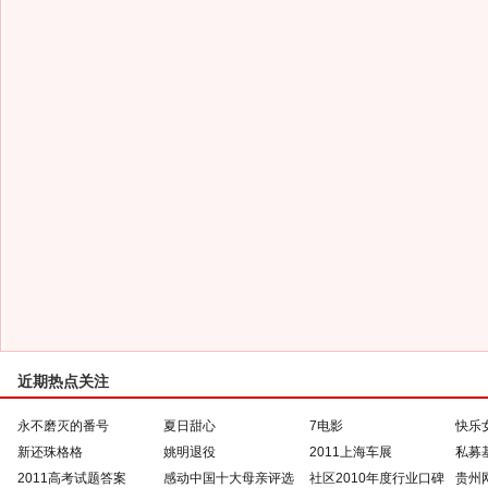
近期热点关注
永不磨灭的番号
夏日甜心
7电影
快乐
新还珠格格
姚明退役
2011上海车展
私募
2011高考试题答案
感动中国十大母亲评选
社区2010年度行业口碑
贵州