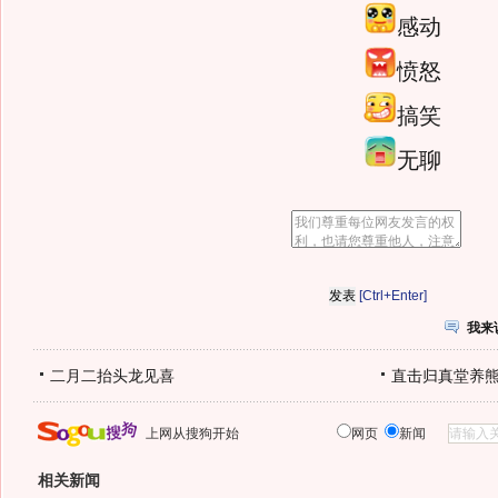
感动
愤怒
搞笑
无聊
[Ctrl+Enter]
我来
二月二抬头龙见喜
直击归真堂养
上网从搜狗开始
网页
新闻
相关新闻