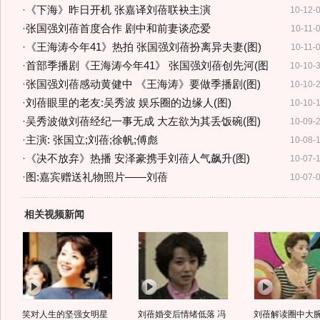
·
《下海》昨日开机 张嘉译刘蓓联袂主演
10-12-
·
张国强刘蓓首度合作 剧中和前妻谈恋爱
10-11-
·
《王海涛今年41》热拍 张国强刘蓓扮离异夫妻(图)
10-11-
·
首部季播剧《王海涛今年41》 张国强刘蓓创先河(图
10-10-
·
张国强刘蓓感动黄健中 《王海涛》要做季播剧(图)
10-10-
·
刘蓓眼里的老友:吴秀波 娱乐圈的边缘人(图)
10-10-
·
吴秀波做刘蓓经纪一事无成 大左欲为其丢饭碗(图)
10-09-
·
主演: 张国立;刘蓓;徐帆;傅彪
10-08-
·
《决不放弃》热播 安泽豪携手刘蓓人气飙升(图)
10-07-
·
图:嘉宾赠送礼物照片——刘蓓
10-07-
相关视频新闻
笑对人生的坚强女明星
刘蓓婚变后情绪低落 冯
刘蓓解读圈中大腕