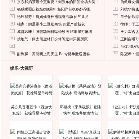
3
3
京东和奶茶哪个更重要？刘强东的回答全场大笑！
为救母女俩
4
4
杨威晒照庆祝结婚8周年 杨阳洋轻抚妈妈孕肚
刘德华扮邋
5
5
艳压群芳！唐嫣修身长裙现身活动 仙气儿足
章子怡斥港
6
6
独家：姚晨带小土豆逛商场 购置产后新衣
律师：于正
7
7
成都风味！张靓颖冯轲曝婚纱照 吃串串打麻将
王力宏否认
8
8
接地气！阔太熊黛林打扮休闲逛街买厕所泵
王刚自曝7
9
9
台媒:40
马蓉离婚后，砸1000万人民币给媒体要求删掉这照片
10
10
甜到腻！黄晓明上海庆生 Baby挺孕肚送蛋糕
陈冠希：假
娱乐·大视野
吴亦凡香港宣传《西游伏
邓超携《乘风破浪》登陆
《健忘村》舒淇
妖篇》 获徐导星爷称赞
快本 现场释放表情包
覆，“村”出自