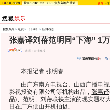
搜狐
ChinaRen
17173
焦点房地产
搜狗
新闻
-
体
搜狐娱乐
>
电视
>
《下海》
>
新闻动态
张嘉译刘蓓范明同“下海” 1
来源：
大连晚报
我来说两句
(
0
)
本报记者 张明春
由广东南方电视台、山西广播电视
影视投资有限公司等机构出品，
张嘉译
品
)
、范明、刘蓓联袂主演的现实题材大
日在广东佛山开机拍摄。