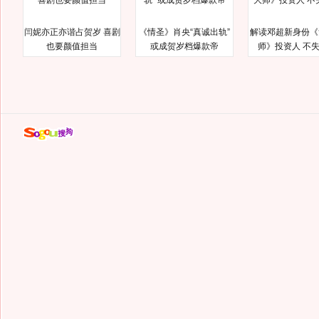
闫妮亦正亦谐占贺岁 喜剧
《情圣》肖央“真诚出轨”
解读邓超新身份《
也要颜值担当
或成贺岁档爆款帝
师》投资人 不