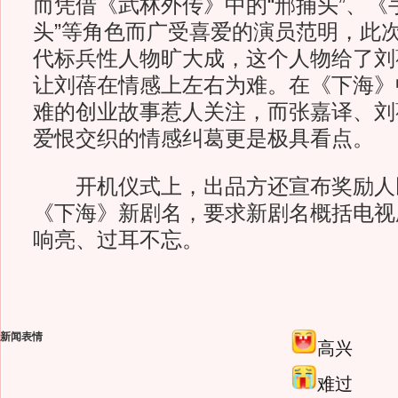
而凭借《武林外传》中的“邢捕头”、《
头”等角色而广受喜爱的演员范明，此
代标兵性人物旷大成，这个人物给了刘
让刘蓓在情感上左右为难。在《下海》
难的创业故事惹人关注，而张嘉译、刘
爱恨交织的情感纠葛更是极具看点。
开机仪式上，出品方还宣布奖励人民
《下海》新剧名，要求新剧名概括电视
响亮、过耳不忘。
新闻表情
高兴
难过