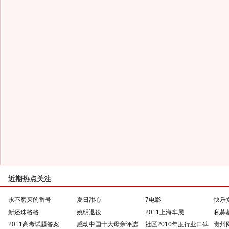
近期热点关注
永不磨灭的番号
夏日甜心
7电影
快乐
新还珠格格
姚明退役
2011上海车展
私募
2011高考试题答案
感动中国十大母亲评选
社区2010年度行业口碑
贵州