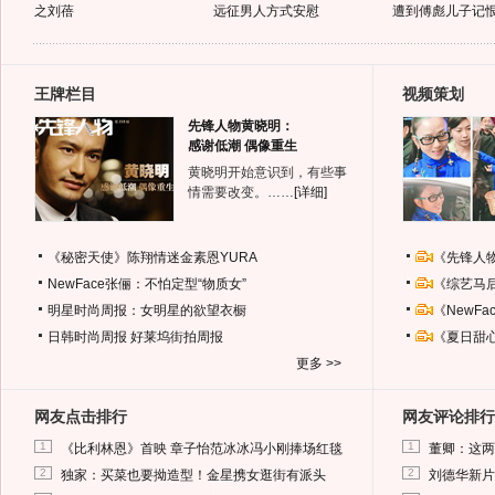
之刘蓓
远征男人方式安慰
遭到傅彪儿子记
王牌栏目
视频策划
先锋人物黄晓明：
感谢低潮 偶像重生
黄晓明开始意识到，有些事
情需要改变。……
[详细]
《秘密天使》陈翔情迷金素恩YURA
《先锋人
NewFace张俪：不怕定型“物质女”
《综艺马
明星时尚周报：女明星的欲望衣橱
《NewF
日韩时尚周报
好莱坞街拍周报
《夏日甜
更多 >>
网友点击排行
网友评论排行
1
1
《比利林恩》首映 章子怡范冰冰冯小刚捧场红毯
董卿：这两
2
2
独家：买菜也要拗造型！金星携女逛街有派头
刘德华新片