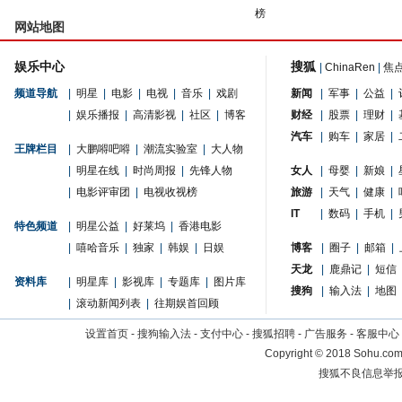
榜
网站地图
娱乐中心
搜狐
|
ChinaRen
|
焦
频道导航
|
明星
|
电影
|
电视
|
音乐
|
戏剧
新闻
|
军事
|
公益
|
|
娱乐播报
|
高清影视
|
社区
|
博客
财经
|
股票
|
理财
|
汽车
|
购车
|
家居
|
王牌栏目
|
大鹏嘚吧嘚
|
潮流实验室
|
大人物
|
明星在线
|
时尚周报
|
先锋人物
女人
|
母婴
|
新娘
|
|
电影评审团
|
电视收视榜
旅游
|
天气
|
健康
|
IT
|
数码
|
手机
|
特色频道
|
明星公益
|
好莱坞
|
香港电影
|
嘻哈音乐
|
独家
|
韩娱
|
日娱
博客
|
圈子
|
邮箱
|
天龙
|
鹿鼎记
|
短信
资料库
|
明星库
|
影视库
|
专题库
|
图片库
搜狗
|
输入法
|
地图
|
滚动新闻列表
|
往期娱首回顾
设置首页
-
搜狗输入法
-
支付中心
-
搜狐招聘
-
广告服务
-
客服中心
Copyright
©
2018 Sohu.com 
搜狐不良信息举