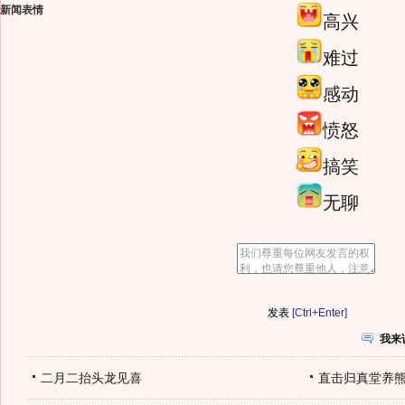
新闻表情
高兴
难过
感动
愤怒
搞笑
无聊
[Ctrl+Enter]
我来
二月二抬头龙见喜
直击归真堂养