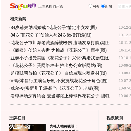
上网从搜狗开始
网页
新闻
相关新闻
·
84岁赫夫纳赠婚戒 "花花公子"情定小女友(图)
10-12-
·
84岁"花花公子"创始人与24岁嫩模订婚(图)
10-12-
·
花花公子市川海老藏酒醉被殴伤 遭酒友拳打脚踢(图
10-11-
·
《阁楼》创始人去世 为挑战《花花公子》而生(图)
10-11-
·
亚瑟小子接受美国《花花公子》采访:离婚我更红(图
10-10-
·
《花花公子》受网络冲击 推出办公室版网站(图)
10-09-
·
超模凯莉首拍《花花公子》 自信展现火辣身材(图)
10-08-
·
V6坂本昌行主演音乐剧 不安挑战花花公子角色(图)
10-07-
·
威尔-史密斯儿子:最想当《花花公子》老板(图)
10-07-
·
看球捧场深宵约会 麦当娜搭上棒球界花花公子-搜狐
10-06-
王牌栏目
视频策划
先锋人物黄晓明：