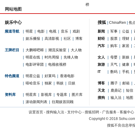
榜
网站地图
娱乐中心
搜狐
|
ChinaRen
|
焦
频道导航
|
明星
|
电影
|
电视
|
音乐
|
戏剧
新闻
|
军事
|
公益
|
|
娱乐播报
|
高清影视
|
社区
|
博客
财经
|
股票
|
理财
|
汽车
|
购车
|
家居
|
王牌栏目
|
大鹏嘚吧嘚
|
潮流实验室
|
大人物
|
明星在线
|
时尚周报
|
先锋人物
女人
|
母婴
|
新娘
|
|
电影评审团
|
电视收视榜
旅游
|
天气
|
健康
|
IT
|
数码
|
手机
|
特色频道
|
明星公益
|
好莱坞
|
香港电影
|
嘻哈音乐
|
独家
|
韩娱
|
日娱
博客
|
圈子
|
邮箱
|
天龙
|
鹿鼎记
|
短信
资料库
|
明星库
|
影视库
|
专题库
|
图片库
搜狗
|
输入法
|
地图
|
滚动新闻列表
|
往期娱首回顾
设置首页
-
搜狗输入法
-
支付中心
-
搜狐招聘
-
广告服务
-
客服中心
Copyright
©
2018 Sohu.com 
搜狐不良信息举