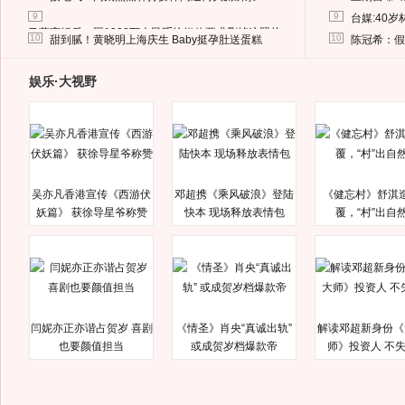
9
9
台媒:40
马蓉离婚后，砸1000万人民币给媒体要求删掉这照片
10
10
甜到腻！黄晓明上海庆生 Baby挺孕肚送蛋糕
陈冠希：假
娱乐·大视野
吴亦凡香港宣传《西游伏
邓超携《乘风破浪》登陆
《健忘村》舒淇
妖篇》 获徐导星爷称赞
快本 现场释放表情包
覆，“村”出自
闫妮亦正亦谐占贺岁 喜剧
《情圣》肖央“真诚出轨”
解读邓超新身份《
也要颜值担当
或成贺岁档爆款帝
师》投资人 不