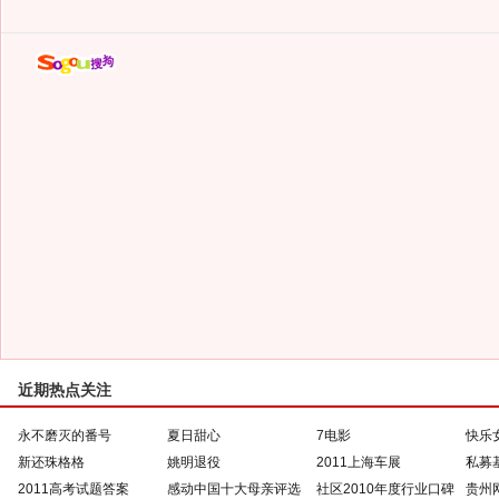
近期热点关注
永不磨灭的番号
夏日甜心
7电影
快乐
新还珠格格
姚明退役
2011上海车展
私募
2011高考试题答案
感动中国十大母亲评选
社区2010年度行业口碑
贵州