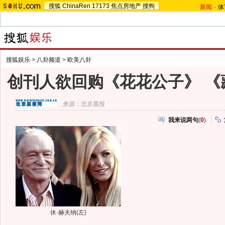
搜狐
ChinaRen
17173
焦点房地产
搜狗
新闻
-
体
搜狐娱乐
>
八卦频道
>
欧美八卦
创刊人欲回购《花花公子》 《
来源：
北京晨报
我来说两句
(
0
)
休·赫夫纳(左)