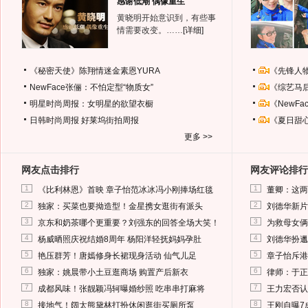
感谢低潮 偶像重生
黄晓明开始意识到，有些事
情需要改变。……
[详细]
《秘密天使》陈翔情迷金素恩YURA
《先锋人
NewFace张俪：不怕定型“物质女”
《综艺马
明星时尚周报：女明星的欲望衣橱
《NewF
日韩时尚周报
好莱坞街拍周报
《夏日甜
更多 >>
网友点击排行
网友评论排行
1
1
《比利林恩》首映 章子怡范冰冰冯小刚捧场红毯
董卿：这两
2
2
独家：买菜也要拗造型！金星携女逛街有派头
刘德华新片
3
3
京东和奶茶哪个更重要？刘强东的回答全场大笑！
为救母女俩
4
4
杨威晒照庆祝结婚8周年 杨阳洋轻抚妈妈孕肚
刘德华扮邋
5
5
艳压群芳！唐嫣修身长裙现身活动 仙气儿足
章子怡斥港
6
6
独家：姚晨带小土豆逛商场 购置产后新衣
律师：于正
7
7
成都风味！张靓颖冯轲曝婚纱照 吃串串打麻将
王力宏否认
8
8
接地气！阔太熊黛林打扮休闲逛街买厕所泵
王刚自曝7