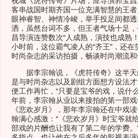
视城《虎符传奇》片场，应导演郭宝昌
客串战国时期齐国一位充满智慧的王者
眼神睿智、神情冷峻，举手投足间都透
洒，虽然台词不多，但王者气场十足，
昌导演连赞数次“人成熟，演技也成熟！
小时前，这位霸气凌人的“齐王”，还在
时尚杂志的采访拍摄，畅谈时尚潮流和
据李宗翰说，《虎符传奇》这半天
是与时尚杂志以及剧组方面想方设法才
便工作再忙，“只要是宝爷的戏，说什么
年前，李宗翰从业以来接拍的第一部戏
《悲欢岁月》，那年李宗翰还在中戏读
翰满心感激：“《悲欢岁月》时宝爷就
部戏的片酬也让我有了第二年的学费。
多指点，也让他在之后多年的影视表演