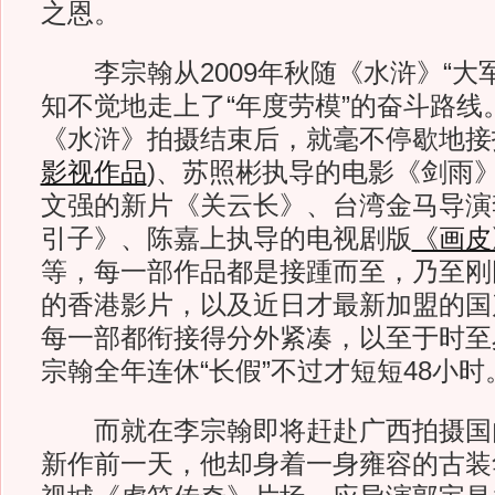
之恩。
李宗翰从2009年秋随《水浒》“大
知不觉地走上了“年度劳模”的奋斗路线
《水浒》拍摄结束后，就毫不停歇地接
影视作品
)
、苏照彬执导的电影《剑雨
文强的新片《关云长》、台湾金马导演
引子》、陈嘉上执导的电视剧版
《画皮
等，每一部作品都是接踵而至，乃至刚
的香港影片，以及近日才最新加盟的国
每一部都衔接得分外紧凑，以至于时至
宗翰全年连休“长假”不过才短短48小时
而就在李宗翰即将赶赴广西拍摄国
新作前一天，他却身着一身雍容的古装