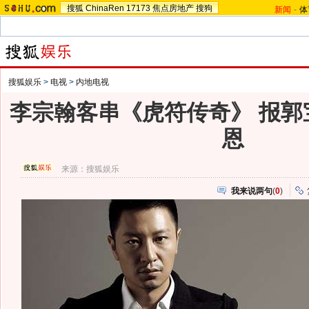
搜狐
ChinaRen
17173
焦点房地产
搜狗
新闻
-
体
搜狐娱乐
>
电视
>
内地电视
李宗翰客串《虎符传奇》 报郭
恩
来源：
搜狐娱乐
我来说两句
(
0
)