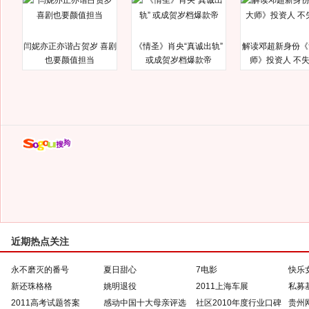
闫妮亦正亦谐占贺岁 喜剧
《情圣》肖央“真诚出轨”
解读邓超新身份《
也要颜值担当
或成贺岁档爆款帝
师》投资人 不
近期热点关注
永不磨灭的番号
夏日甜心
7电影
快乐
新还珠格格
姚明退役
2011上海车展
私募
2011高考试题答案
感动中国十大母亲评选
社区2010年度行业口碑
贵州