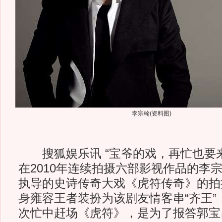
李宗翰(资料图)
搜狐娱乐讯 “宝爷的戏，再忙也要来
在2010年连续拍摄六部影视作品的李
执导的史诗传奇大戏《虎符传奇》的拍
身雍容王者装扮为该剧友情客串“齐王”
次忙中赶场《虎符》，是为了报答郭宝