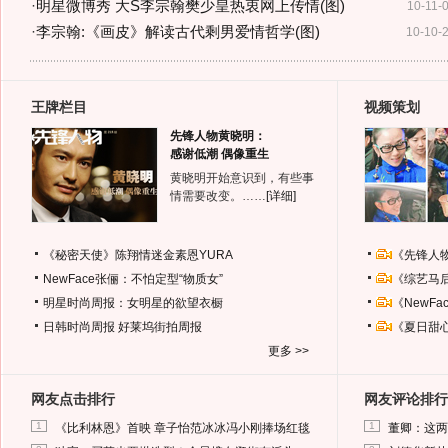
·
明星微博秀 大S李宗翰樊少皇热衷网上传情(图)
10-11-
·
李宗翰:《画皮》解读古代剩男爱情哲学(图)
10-10-
王牌栏目
视频策划
先锋人物黄晓明：
感谢低潮 偶像重生
黄晓明开始意识到，有些事
情需要改变。……
[详细]
《秘密天使》陈翔情迷金素恩YURA
《先锋人
NewFace张俪：不怕定型“物质女”
《综艺马
明星时尚周报：女明星的欲望衣橱
《NewF
日韩时尚周报
好莱坞街拍周报
《夏日甜
更多 >>
网友点击排行
网友评论排行
1
1
《比利林恩》首映 章子怡范冰冰冯小刚捧场红毯
董卿：这两