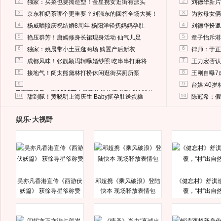
2
2
独家：买菜也要拗造型！金星携女逛街有派头
刘德华新片
3
3
京东和奶茶哪个更重要？刘强东的回答全场大笑！
为救母女俩
4
4
杨威晒照庆祝结婚8周年 杨阳洋轻抚妈妈孕肚
刘德华扮邋
5
5
艳压群芳！唐嫣修身长裙现身活动 仙气儿足
章子怡斥港
6
6
独家：姚晨带小土豆逛商场 购置产后新衣
律师：于正
7
7
成都风味！张靓颖冯轲曝婚纱照 吃串串打麻将
王力宏否认
8
8
接地气！阔太熊黛林打扮休闲逛街买厕所泵
王刚自曝7
9
9
台媒:40
马蓉离婚后，砸1000万人民币给媒体要求删掉这照片
10
10
甜到腻！黄晓明上海庆生 Baby挺孕肚送蛋糕
陈冠希：假
娱乐·大视野
吴亦凡香港宣传《西游伏
邓超携《乘风破浪》登陆
《健忘村》舒淇
妖篇》 获徐导星爷称赞
快本 现场释放表情包
覆，“村”出自