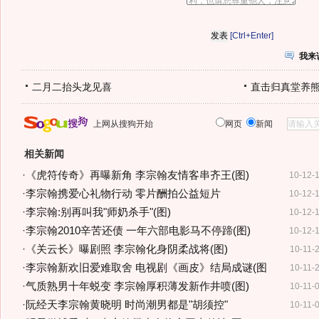
[Ctrl+Enter]
我来
二月二抬头龙见喜
直击归真堂养
上网从搜狗开始
网页
新闻
相关新闻
·
《虎符传奇》再曝新角 李宗翰友情客串齐王(图)
10-12-
·
李宗翰携爱心礼物行动 零片酬拍公益短片
10-12-
·
李宗翰:别再叫我"师奶杀手"(图)
10-12-
·
李宗翰2010辛苦还债 一年六部电影马不停蹄(图)
10-12-
·
《关云长》曝剧照 李宗翰化身阴柔战将(图)
10-11-
·
李宗翰新欢旧爱难取舍 电视剧《画皮》结局成谜(图
10-11-
·
气质熟男十年蜕变 李宗翰厚积薄发新作井喷(图)
10-11-
·
阮经天李宗翰黄晓明 时尚潮男都是"胡须控"
10-11-