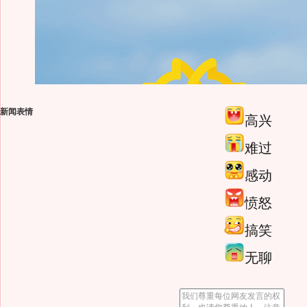
新闻表情
高兴
难过
感动
愤怒
搞笑
无聊