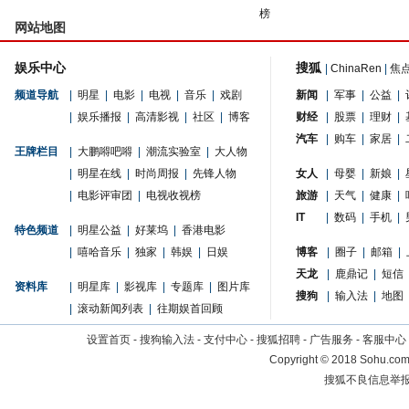
榜
网站地图
娱乐中心
搜狐
|
ChinaRen
|
焦
频道导航
|
明星
|
电影
|
电视
|
音乐
|
戏剧
新闻
|
军事
|
公益
|
|
娱乐播报
|
高清影视
|
社区
|
博客
财经
|
股票
|
理财
|
汽车
|
购车
|
家居
|
王牌栏目
|
大鹏嘚吧嘚
|
潮流实验室
|
大人物
|
明星在线
|
时尚周报
|
先锋人物
女人
|
母婴
|
新娘
|
|
电影评审团
|
电视收视榜
旅游
|
天气
|
健康
|
IT
|
数码
|
手机
|
特色频道
|
明星公益
|
好莱坞
|
香港电影
|
嘻哈音乐
|
独家
|
韩娱
|
日娱
博客
|
圈子
|
邮箱
|
天龙
|
鹿鼎记
|
短信
资料库
|
明星库
|
影视库
|
专题库
|
图片库
搜狗
|
输入法
|
地图
|
滚动新闻列表
|
往期娱首回顾
设置首页
-
搜狗输入法
-
支付中心
-
搜狐招聘
-
广告服务
-
客服中心
Copyright
©
2018 Sohu.com 
搜狐不良信息举