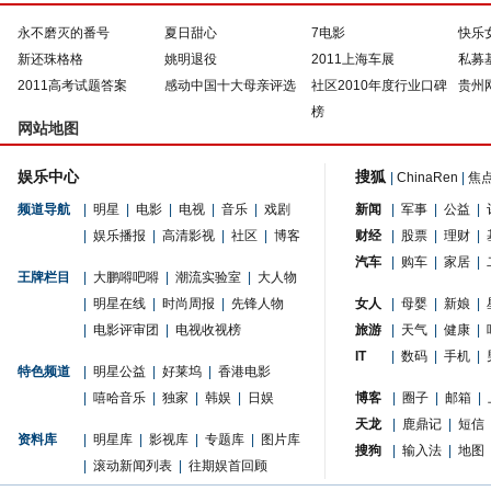
永不磨灭的番号
夏日甜心
7电影
快乐
新还珠格格
姚明退役
2011上海车展
私募
2011高考试题答案
感动中国十大母亲评选
社区2010年度行业口碑
贵州
榜
网站地图
娱乐中心
搜狐
|
ChinaRen
|
焦
频道导航
|
明星
|
电影
|
电视
|
音乐
|
戏剧
新闻
|
军事
|
公益
|
|
娱乐播报
|
高清影视
|
社区
|
博客
财经
|
股票
|
理财
|
汽车
|
购车
|
家居
|
王牌栏目
|
大鹏嘚吧嘚
|
潮流实验室
|
大人物
|
明星在线
|
时尚周报
|
先锋人物
女人
|
母婴
|
新娘
|
|
电影评审团
|
电视收视榜
旅游
|
天气
|
健康
|
IT
|
数码
|
手机
|
特色频道
|
明星公益
|
好莱坞
|
香港电影
|
嘻哈音乐
|
独家
|
韩娱
|
日娱
博客
|
圈子
|
邮箱
|
天龙
|
鹿鼎记
|
短信
资料库
|
明星库
|
影视库
|
专题库
|
图片库
搜狗
|
输入法
|
地图
|
滚动新闻列表
|
往期娱首回顾