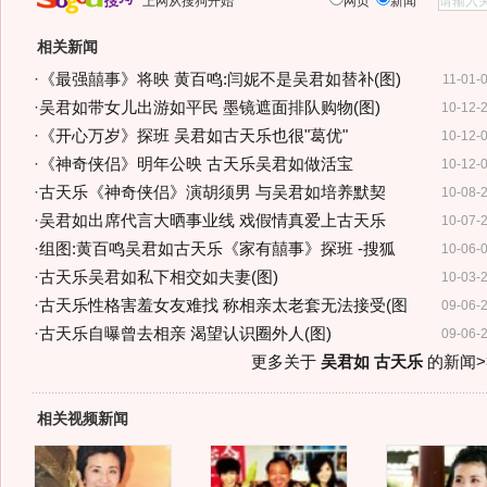
上网从搜狗开始
网页
新闻
相关新闻
·
《最强囍事》将映 黄百鸣:闫妮不是吴君如替补(图)
11-01-
·
吴君如带女儿出游如平民 墨镜遮面排队购物(图)
10-12-
·
《开心万岁》探班 吴君如古天乐也很"葛优"
10-12-
·
《神奇侠侣》明年公映 古天乐吴君如做活宝
10-12-
·
古天乐《神奇侠侣》演胡须男 与吴君如培养默契
10-08-
·
吴君如出席代言大晒事业线 戏假情真爱上古天乐
10-07-
·
组图:黄百鸣吴君如古天乐《家有囍事》探班 -搜狐
10-06-
·
古天乐吴君如私下相交如夫妻(图)
10-03-
·
古天乐性格害羞女友难找 称相亲太老套无法接受(图
09-06-
·
古天乐自曝曾去相亲 渴望认识圈外人(图)
09-06-
更多关于
吴君如 古天乐
的新闻>
相关视频新闻