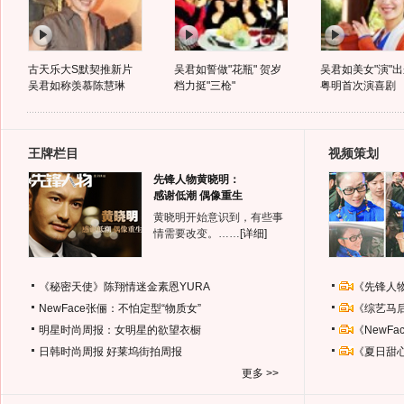
古天乐大S默契推新片
吴君如誓做"花瓶" 贺岁
吴君如美女"演"出
吴君如称羡慕陈慧琳
档力挺"三枪"
粤明首次演喜剧
王牌栏目
视频策划
先锋人物黄晓明：
感谢低潮 偶像重生
黄晓明开始意识到，有些事
情需要改变。……
[详细]
《秘密天使》陈翔情迷金素恩YURA
《先锋人
NewFace张俪：不怕定型“物质女”
《综艺马
明星时尚周报：女明星的欲望衣橱
《NewF
日韩时尚周报
好莱坞街拍周报
《夏日甜
更多 >>