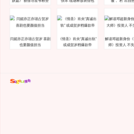
妖篇》 获徐导星爷称赞
快本 现场释放表情包
覆，“村”出自
闫妮亦正亦谐占贺岁 喜剧
《情圣》肖央“真诚出轨”
解读邓超新身份《
也要颜值担当
或成贺岁档爆款帝
师》投资人 不