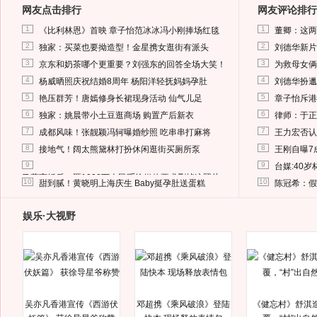
网友点击排行
网友评论排行
1
1
《比利林恩》首映 章子怡范冰冰冯小刚捧场红毯
董卿：这两
2
2
独家：买菜也要拗造型！金星携女逛街有派头
刘德华新片
3
3
京东和奶茶哪个更重要？刘强东的回答全场大笑！
为救母女俩
4
4
杨威晒照庆祝结婚8周年 杨阳洋轻抚妈妈孕肚
刘德华扮邋
5
5
艳压群芳！唐嫣修身长裙现身活动 仙气儿足
章子怡斥港
6
6
独家：姚晨带小土豆逛商场 购置产后新衣
律师：于正
7
7
成都风味！张靓颖冯轲曝婚纱照 吃串串打麻将
王力宏否认
8
8
接地气！阔太熊黛林打扮休闲逛街买厕所泵
王刚自曝7
9
9
台媒:40
马蓉离婚后，砸1000万人民币给媒体要求删掉这照片
10
10
甜到腻！黄晓明上海庆生 Baby挺孕肚送蛋糕
陈冠希：假
娱乐·大视野
吴亦凡香港宣传《西游伏
邓超携《乘风破浪》登陆
《健忘村》舒淇