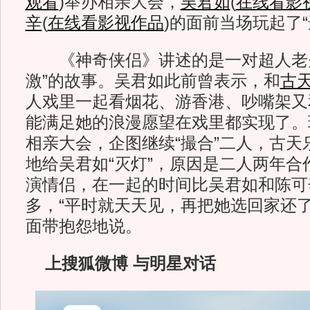
观看
)
举办相亲大会，
吴君如
(
在线看影
辛
(
在线看影视作品
)
的面前当场玩起了“
《神奇侠侣》讲述的是一对超人老夫
激”的故事。吴君如此前曾表示，和
古
人戏里一起看烟花、游香港、吵嘴架又
能满足她的浪漫愿望在戏里都实现了。
相亲大会，企图继续“撮合”二人，古天
地给吴君如“灭灯”，原因是二人两年合
演情侣，在一起的时间比吴君如和陈可
多，“平时就天天见，再把她选回家还了
面带抱怨地说。
上搜狐微博 与明星对话