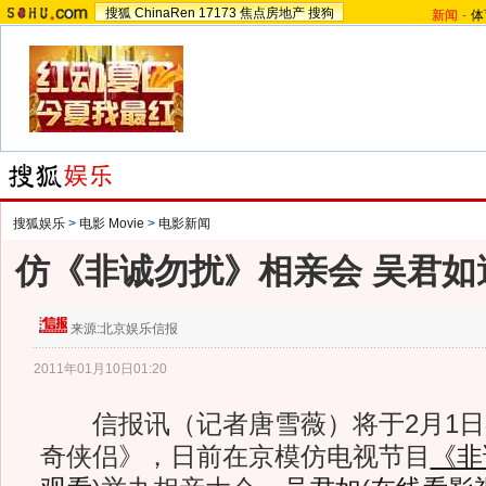
搜狐
ChinaRen
17173
焦点房地产
搜狗
新闻
-
体
搜狐娱乐
>
电影 Movie
>
电影新闻
仿《非诚勿扰》相亲会 吴君如
来源:
北京娱乐信报
2011年01月10日01:20
信报讯（记者唐雪薇）将于2月1日
奇侠侣》，日前在京模仿电视节目
《非