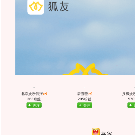
北京娱乐信报
唐雪薇
搜狐娱
363粉丝
295粉丝
57
关注
关注
高兴