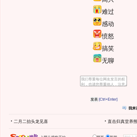
难过
感动
愤怒
搞笑
无聊
[Ctrl+Enter]
我来
二月二抬头龙见喜
直击归真堂养