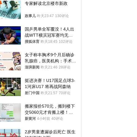
专家解读北京楼市新政
政事儿
昨天23:47
130评论
国乒男单全军覆没！4人出
战WTT横滨冠军赛均无缘
八强
搜狐体育
昨天18:45
102评论
女子称丰胸术9个月后确诊
乳腺癌，医美机构：手术不
可能引发癌症，建议走司法
澎湃新闻
昨天21:46
28评论
途径
挺进决赛！U17国足点球3-
1河床U17 将再战阿森纳
射门中国
昨天21:57
70评论
搬家报价570元，搬到楼下
交5060元才肯搬上楼！女
子傻眼了……
新黄河
4小时前
40评论
2岁男童遭漏诊后死亡 医生