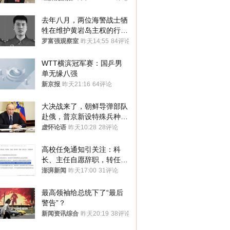
去年八月，两位海警战士牺
牲在维护黄岩岛主权的行动
中
罗富强观察室
昨天14:55
84评论
WTT横滨冠军赛：国乒男
单无缘八强
新京报
昨天21:16
64评论
大决战来了，朝鲜导弹部队
赴俄，普京新设特殊兵种，
76岁老将扛旗
虚怀论语
昨天10:28
28评论
高校任免通知引关注：科
长、主任自愿辞职，转任思
政辅导员
澎湃新闻
昨天17:00
31评论
最高领袖给总统下了“最后
警告”？
新闻资讯综合
昨天20:19
38评论