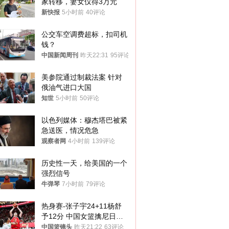
家转移，妻女仅得3万元
新快报
5小时前
40评论
公交车空调费超标，扣司机
钱？
中国新闻周刊
昨天22:31
95评论
美参院通过制裁法案 针对
俄油气进口大国
知世
5小时前
50评论
以色列媒体：穆杰塔巴被紧
急送医，情况危急
观察者网
4小时前
139评论
历史性一天，给美国的一个
强烈信号
牛弹琴
7小时前
79评论
热身赛-张子宇24+11杨舒
予12分 中国女篮擒尼日利
亚
中国篮镜头
昨天21:22
63评论