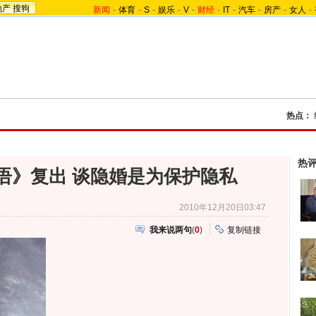
地产
搜狗
新闻
-
体育
-
S
-
娱乐
-
V
-
财经
-
IT
-
汽车
-
房产
-
女人
-
热点：
热
语》复出 谈隐婚是为保护隐私
2010年12月20日03:47
我来说两句
(
0
)
复制链接