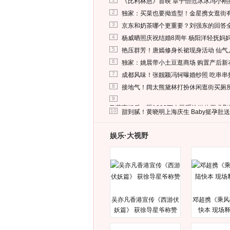
《比利林恩》首映 章子怡范冰冰冯小刚
2
独家：买菜也要拗造型！金星携女逛街
3
京东和奶茶哪个更重要？刘强东的回答
4
杨威晒照庆祝结婚8周年 杨阳洋轻抚妈
5
艳压群芳！唐嫣修身长裙现身活动 仙气
6
独家：姚晨带小土豆逛商场 购置产后新
7
成都风味！张靓颖冯轲曝婚纱照 吃串串
8
接地气！阔太熊黛林打扮休闲逛街买厕
9
马蓉离婚后，砸1000万人民币给媒体要求
10
甜到腻！黄晓明上海庆生 Baby挺孕肚
娱乐·大视野
吴亦凡香港宣传《西游伏
邓超携《乘风
妖篇》 获徐导星爷称赞
快本 现场