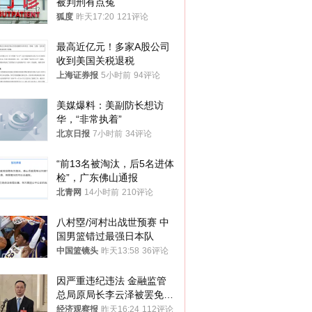
被判刑有点冤
狐度
昨天17:20
121评论
最高近亿元！多家A股公司
收到美国关税退税
上海证券报
5小时前
94评论
美媒爆料：美副防长想访
华，“非常执着”
北京日报
7小时前
34评论
“前13名被淘汰，后5名进体
检”，广东佛山通报
北青网
14小时前
210评论
八村塁/河村出战世预赛 中
国男篮错过最强日本队
中国篮镜头
昨天13:58
36评论
因严重违纪违法 金融监管
总局原局长李云泽被罢免全
国人大代表
经济观察报
昨天16:24
112评论