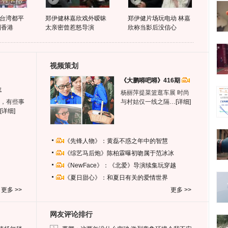
台湾都平
郑伊健林嘉欣戏外暧昧
郑伊健片场玩电动 林嘉
到香港
太亲密曾惹怒导演
欣称当影后没信心
视频策划
《大鹏嘚吧嘚》416期
生
杨丽萍提菜篮逛车展 时尚
，有些事
与村姑仅一线之隔…
[详细]
[详细]
《先锋人物》：黄磊不惑之年中的智慧
《综艺马后炮》陈柏霖曝初吻属于范冰冰
《NewFace》：《北爱》导演续集玩穿越
《夏日甜心》：和夏日有关的爱情世界
更多 >>
更多 >>
网友评论排行
1