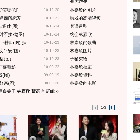
相关推荐
笑场(图)
林嘉欣的图片
10-12-20
绎四段恋爱
吻戏的高清视频
10-10-31
退休(图)
絮语吊坠
10-10-24
时不接戏(图)
约会林嘉欣
10-10-24
耕田(图)-搜
林嘉欣的歌曲
10-10-23
平安(图)
林嘉欣图片
10-10-23
(图)
子猫絮语
10-10-23
开幕电影
林嘉欣档案
10-09-22
(图)
林嘉欣资料
09-09-19
亲(图)
林嘉欣的电影
08-03-30
更多关于
林嘉欣 絮语
的新闻>>
1/3