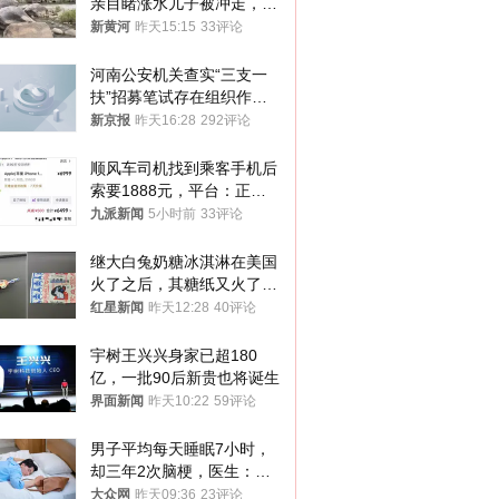
亲目睹涨水儿子被冲走，当
地排除上游泄洪，家属盼厘
新黄河
昨天15:15
33评论
清责任
河南公安机关查实“三支一
扶”招募笔试存在组织作弊
犯罪行为
新京报
昨天16:28
292评论
顺风车司机找到乘客手机后
索要1888元，平台：正和
司机沟通协商
九派新闻
5小时前
33评论
继大白兔奶糖冰淇淋在美国
火了之后，其糖纸又火了！
海外博主盛赞：平面设计经
红星新闻
昨天12:28
40评论
典之作
宇树王兴兴身家已超180
亿，一批90后新贵也将诞生
界面新闻
昨天10:22
59评论
男子平均每天睡眠7小时，
却三年2次脑梗，医生：这
样睡觉更伤身
大众网
昨天09:36
23评论