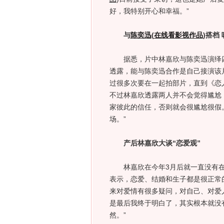
好，我特别开心和幸福。”
与
陈奕迅
(
在线看影视作品
)
搭档
据悉，片中林嘉欣与陈奕迅演绎四个
透露，能与陈奕迅合作是自己接演该
过很多次要在一起拍部片，直到《恋
不过林嘉欣透露两人并不会觉得尴尬
家彼此的信任，否则就会很尴尬很假。
场。”
产后林嘉欣大谈“恋爱观”
林嘉欣在今年3月后就一直没有在
表示，恋爱、结婚和生子都是很正常
来对爱情有很多疑问，对自己、对爱
是最后我终于明白了，其实根本就没
然。”