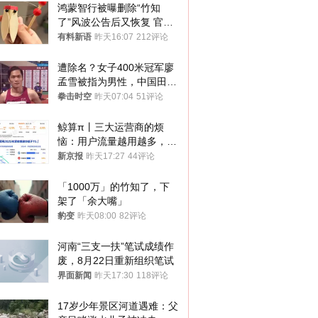
鸿蒙智行被曝删除“竹知
了”风波公告后又恢复 官媒
曾力挺：劝华为要大度的，
有料新语
昨天16:07
212评论
你们适不适合？
遭除名？女子400米冠军廖
孟雪被指为男性，中国田协
默不作声
拳击时空
昨天07:04
51评论
鲸算π丨三大运营商的烦
恼：用户流量越用越多，收
入却越来越少
新京报
昨天17:27
44评论
「1000万」的竹知了，下
架了「余大嘴」
豹变
昨天08:00
82评论
河南“三支一扶”笔试成绩作
废，8月22日重新组织笔试
界面新闻
昨天17:30
118评论
17岁少年景区河道遇难：父