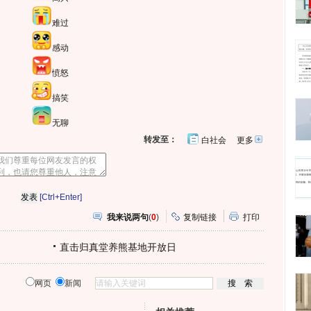
难过
感动
愤怒
搞笑
无聊
转发至：
白社会
更多
开
心
人
网
人
豆
网
瓣
爱
分
[Ctrl+Enter]
享
我来说两句
(
0
)
复制链接
打印
直击归真堂养熊基地开放日
网页
新闻