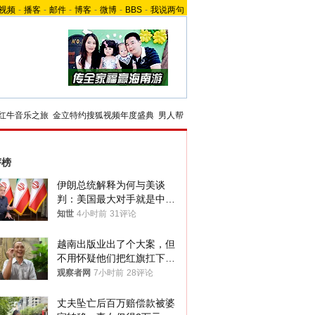
视频
-
播客
-
邮件
-
博客
-
微博
-
BBS
-
我说两句
红牛音乐之旅
金立特约搜狐视频年度盛典
男人帮
评榜
伊朗总统解释为何与美谈
判：美国最大对手就是中
国，但他们也在对话
知世
4小时前
31评论
越南出版业出了个大案，但
不用怀疑他们把红旗扛下去
的决心
观察者网
7小时前
28评论
丈夫坠亡后百万赔偿款被婆