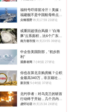
福特号吓得冒冷汗！美媒：
福建舰不是中国航母终点，
而是新起点！
尖锋视野
昨天17:59
23评论
或重回超强台风级！“白海
豚”云系面积，比6个广东还
大！深圳官方：注意这件事
南方都市报
昨天23:55
39评论
中企告美国防部，“初步胜
利”
观察者网
7小时前
27评论
你也在算北京购房账？公积
金最高340万，非京籍社保
1年
新京报
5小时前
37评论
北约学者：对乌克兰的斩首
行动终于开始，几个月内乌
将投降
虚怀论语
昨天15:34
24评论