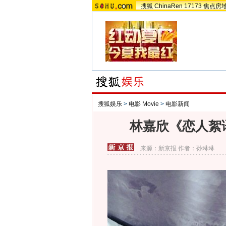
搜狐
ChinaRen
17173
焦点房
搜狐娱乐
>
电影 Movie
>
电影新闻
林嘉欣《恋人絮
来源：
新京报
作者：孙琳琳