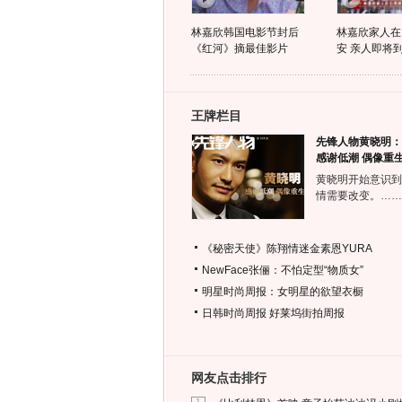
林嘉欣韩国电影节封后
林嘉欣家人在
《红河》摘最佳影片
安 亲人即将
王牌栏目
先锋人物黄晓明：
感谢低潮 偶像重
黄晓明开始意识到
情需要改变。……
《秘密天使》陈翔情迷金素恩YURA
NewFace张俪：不怕定型“物质女”
明星时尚周报：女明星的欲望衣橱
日韩时尚周报
好莱坞街拍周报
网友点击排行
1