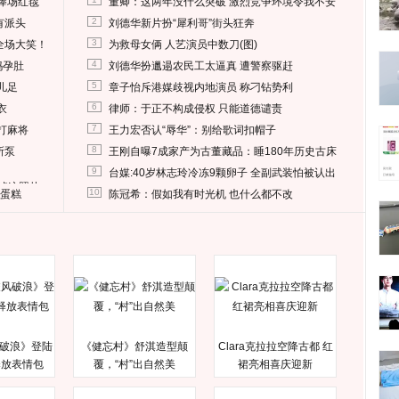
捧场红毯
董卿：这两年没什么突破 激烈竞争环境令我不安
2
有派头
刘德华新片扮“犀利哥”街头狂奔
3
全场大笑！
为救母女俩 人艺演员中数刀(图)
4
妈孕肚
刘德华扮邋遢农民工太逼真 遭警察驱赶
5
儿足
章子怡斥港媒歧视内地演员 称刁钻势利
6
衣
律师：于正不构成侵权 只能道德谴责
7
打麻将
王力宏否认“辱华”：别给歌词扣帽子
8
所泵
王刚自曝7成家产为古董藏品：睡180年历史古床
9
台媒:40岁林志玲冷冻9颗卵子 全副武装怕被认出
删掉这照片
10
送蛋糕
陈冠希：假如我有时光机 也什么都不改
破浪》登陆
《健忘村》舒淇造型颠
Clara克拉拉空降古都 红
释放表情包
覆，“村”出自然美
裙亮相喜庆迎新