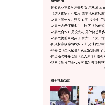
相关新闻
·
陈奕迅林嘉欣玩牙膏热吻 床戏因"放屁"
·
《恋人絮语》冲贺岁 陈奕迅林嘉欣演
·
林嘉欣曝光女儿照片 有意"接着生"否认
·
林嘉欣表示还想多生一胎 不退休但暂
·
林嘉欣合作12男没火花 郑伊健想回乡下
·
林嘉欣提前当妈妈 加拿大生下女儿母女
·
回顾林嘉欣感情线始末 以光速收获幸福
·
林嘉欣《恋人絮语》获选亚洲电影节
·
陈奕迅与林嘉欣拍《恋人絮语》逛街戏
·
林嘉欣新片与王心凌有吻戏 被赞唇软好
相关视频新闻