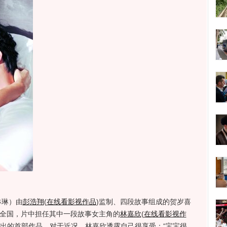
琳琳）由
彭浩翔
(
在线看影视作品
)
监制、四段故事组成的贺岁喜
陆全国，片中担任其中一段故事女主角的
林嘉欣
(
在线看影视作
出的首部作品。对于近况，林嘉欣透露自己很享受：“宝宝很