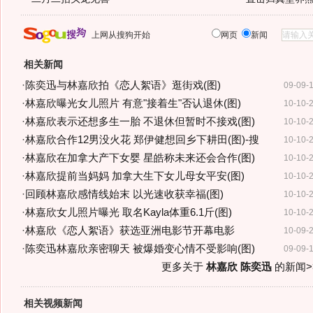
上网从搜狗开始
网页
新闻
相关新闻
·
陈奕迅与林嘉欣拍《恋人絮语》逛街戏(图)
09-09-
·
林嘉欣曝光女儿照片 有意"接着生"否认退休(图)
10-10-
·
林嘉欣表示还想多生一胎 不退休但暂时不接戏(图)
10-10-
·
林嘉欣合作12男没火花 郑伊健想回乡下耕田(图)-搜
10-10-
·
林嘉欣在加拿大产下女婴 星皓称未来还会合作(图)
10-10-
·
林嘉欣提前当妈妈 加拿大生下女儿母女平安(图)
10-10-
·
回顾林嘉欣感情线始末 以光速收获幸福(图)
10-10-
·
林嘉欣女儿照片曝光 取名Kayla体重6.1斤(图)
10-10-
·
林嘉欣《恋人絮语》获选亚洲电影节开幕电影
10-09-
·
陈奕迅林嘉欣亲密聊天 被爆婚变心情不受影响(图)
09-09-
更多关于
林嘉欣 陈奕迅
的新闻>
相关视频新闻