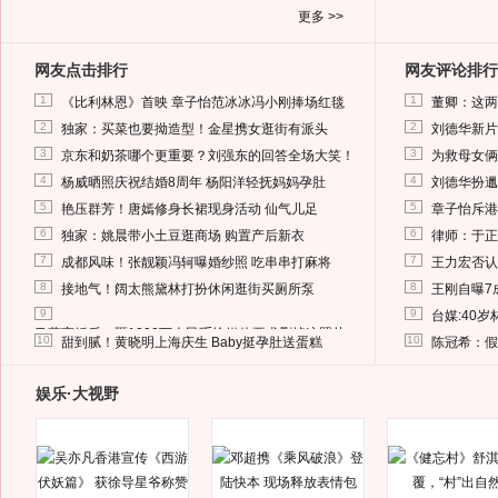
更多 >>
网友点击排行
网友评论排行
1
1
《比利林恩》首映 章子怡范冰冰冯小刚捧场红毯
董卿：这两
2
2
独家：买菜也要拗造型！金星携女逛街有派头
刘德华新片
3
3
京东和奶茶哪个更重要？刘强东的回答全场大笑！
为救母女俩
4
4
杨威晒照庆祝结婚8周年 杨阳洋轻抚妈妈孕肚
刘德华扮邋
5
5
艳压群芳！唐嫣修身长裙现身活动 仙气儿足
章子怡斥港
6
6
独家：姚晨带小土豆逛商场 购置产后新衣
律师：于正
7
7
成都风味！张靓颖冯轲曝婚纱照 吃串串打麻将
王力宏否认
8
8
接地气！阔太熊黛林打扮休闲逛街买厕所泵
王刚自曝7
9
9
台媒:40
马蓉离婚后，砸1000万人民币给媒体要求删掉这照片
10
10
甜到腻！黄晓明上海庆生 Baby挺孕肚送蛋糕
陈冠希：假
娱乐·大视野