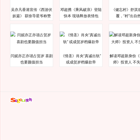
吴亦凡香港宣传《西游伏
邓超携《乘风破浪》登陆
《健忘村》舒淇
妖篇》 获徐导星爷称赞
快本 现场释放表情包
覆，“村”出自
闫妮亦正亦谐占贺岁 喜剧
《情圣》肖央“真诚出轨”
解读邓超新身份《
也要颜值担当
或成贺岁档爆款帝
师》投资人 不