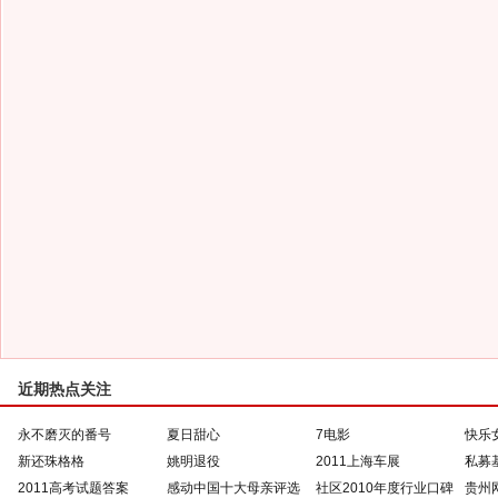
近期热点关注
永不磨灭的番号
夏日甜心
7电影
快乐
新还珠格格
姚明退役
2011上海车展
私募
2011高考试题答案
感动中国十大母亲评选
社区2010年度行业口碑
贵州