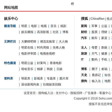
榜
网站地图
娱乐中心
搜狐
|
ChinaRen
|
焦
频道导航
|
明星
|
电影
|
电视
|
音乐
|
戏剧
新闻
|
军事
|
公益
|
|
娱乐播报
|
高清影视
|
社区
|
博客
财经
|
股票
|
理财
|
汽车
|
购车
|
家居
|
王牌栏目
|
大鹏嘚吧嘚
|
潮流实验室
|
大人物
|
明星在线
|
时尚周报
|
先锋人物
女人
|
母婴
|
新娘
|
|
电影评审团
|
电视收视榜
旅游
|
天气
|
健康
|
IT
|
数码
|
手机
|
特色频道
|
明星公益
|
好莱坞
|
香港电影
|
嘻哈音乐
|
独家
|
韩娱
|
日娱
博客
|
圈子
|
邮箱
|
天龙
|
鹿鼎记
|
短信
资料库
|
明星库
|
影视库
|
专题库
|
图片库
搜狗
|
输入法
|
地图
|
滚动新闻列表
|
往期娱首回顾
设置首页
-
搜狗输入法
-
支付中心
-
搜狐招聘
-
广告服务
-
客服中心
Copyright
©
2018 Sohu.com 
搜狐不良信息举