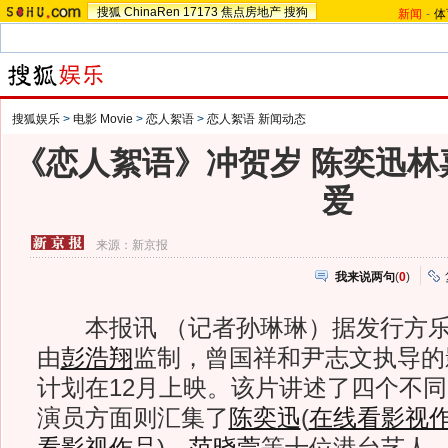
搜狐
ChinaRen
17173
焦点房地产
搜狗
新闻
-
体
搜狐娱乐
>
电影 Movie
>
恋人絮语
>
恋人絮语 新闻动态
《恋人絮语》冲贺岁 陈奕迅林
爱
来源：
新京报
我来说两句
(
0
)
本报讯 （记者孙琳琳）据发行方乐
由
彭浩翔
监制，曾国祥和尹志文执导的
计划在12月上映。该片讲述了四个不
演员方面则汇集了
陈奕迅
(
在线看影视