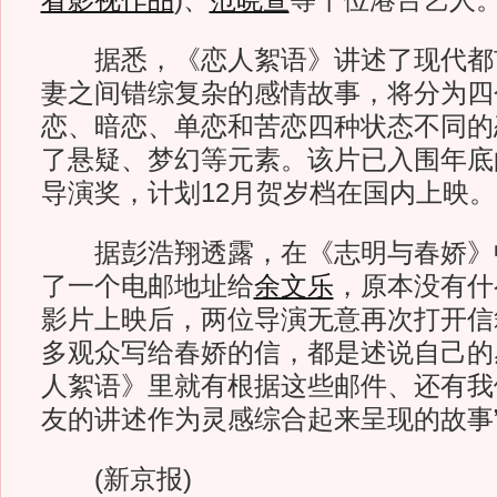
看影视作品
)
、
范晓萱
等十位港台艺人
据悉，《恋人絮语》讲述了现代都
妻之间错综复杂的感情故事，将分为四
恋、暗恋、单恋和苦恋四种状态不同的
了悬疑、梦幻等元素。该片已入围年底
导演奖，计划12月贺岁档在国内上映。
据彭浩翔透露，在《志明与春娇》
了一个电邮地址给
余文乐
，原本没有什
影片上映后，两位导演无意再次打开信
多观众写给春娇的信，都是述说自己的
人絮语》里就有根据这些邮件、还有我
友的讲述作为灵感综合起来呈现的故事
(新京报)