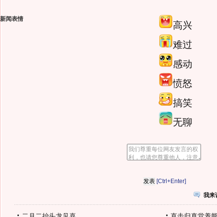
新闻表情
高兴
难过
感动
愤怒
搞笑
无聊
[Ctrl+Enter]
我来
二月二抬头龙见喜
直击归真堂养