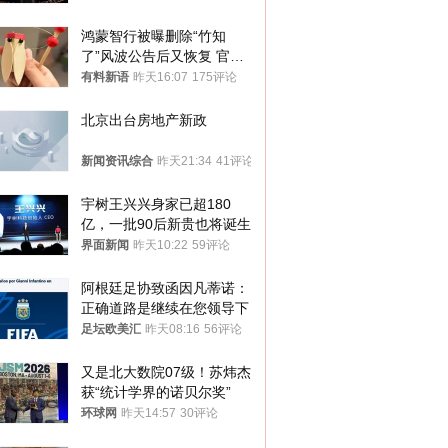
鸿蒙智行被曝删除“竹知
了”风波公告后又恢复 官媒
曾力挺：劝华为要大度的，
有料新语
昨天16:07
175评论
你们适不适合？
北京出台房地产新政
新闻资讯综合
昨天21:34
41评论
宇树王兴兴身家已超180
亿，一批90后新贵也将诞生
界面新闻
昨天10:22
59评论
阿根廷足协致函因凡蒂诺：
正确道路是继续在您领导下
足坛欧美汇
昨天08:16
56评论
又是北大数院07级！苏炜杰
获“统计学界的诺贝尔奖”
环球网
昨天14:57
30评论