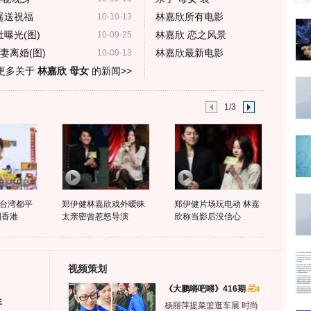
遥送祝福
林嘉欣所有电影
10-10-13
曝光(图)
林嘉欣 恋之风景
10-09-25
妻离婚(图)
林嘉欣最新电影
10-09-13
更多关于
林嘉欣 母女
的新闻>>
1/3
台湾都平
郑伊健林嘉欣戏外暧昧
郑伊健片场玩电动 林嘉
到香港
太亲密曾惹怒导演
欣称当影后没信心
视频策划
《大鹏嘚吧嘚》416期
生
杨丽萍提菜篮逛车展 时尚