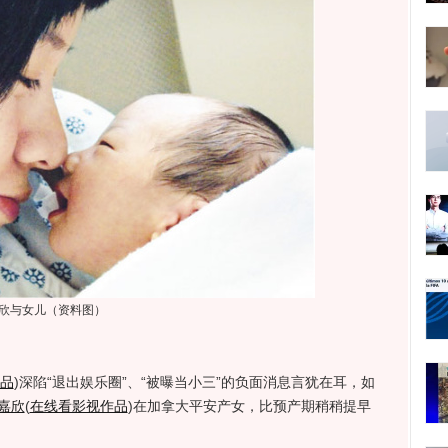
欣与女儿（资料图）
品
)
深陷“退出娱乐圈”、“被曝当小三”的负面消息言犹在耳，如
嘉欣
(
在线看影视作品
)
在加拿大平安产女，比预产期稍稍提早