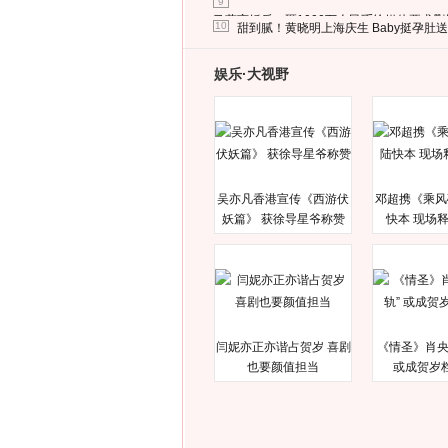
9
马蓉离婚后，砸1000万人民币给媒体要求
10
甜到腻！黄晓明上海庆生 Baby挺孕肚
娱乐·大视野
吴亦凡香港宣传《西游伏
邓超携《乘风
妖篇》 获徐导星爷称赞
快本 现场
闫妮亦正亦谐占贺岁 喜剧
《情圣》肖央
也要颜值担当
或成贺岁