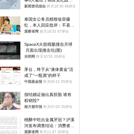
事6人被给予相应党纪政务
处分和组织处理
新闻资讯综合
昨天18:30
98评论
泰国女公务员精致妆容爆
红，本人回应批评：不喜欢
就别看
观察者网
前天18:32
67评论
SpaceX火箭残骸撞击月球
 月面出现撞击坑(图)
光明网
昨天10:55
20评论
茅台，终于从“液体黄金”活
成了“一瓶酒”的样子
中国基金报
昨天00:15
55评论
假结婚证做出真胚胎 谁有
权销毁?
南方都市报
昨天07:03
35评论
桃酥中吃出金属牙冠？泸溪
河发布调查结论：消费者已
澄清，所发视频情况不属实
观察者网
昨天11:47
30评论