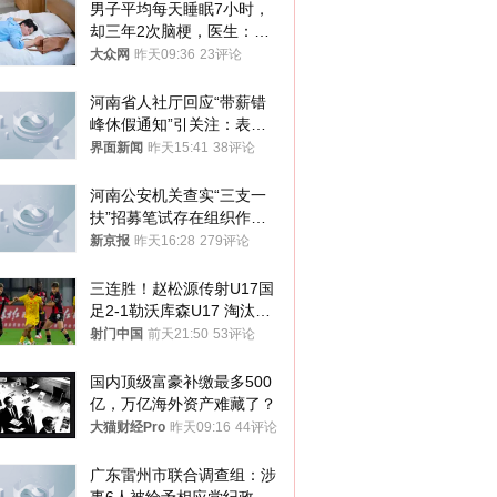
男子平均每天睡眠7小时，
却三年2次脑梗，医生：这
样睡觉更伤身
大众网
昨天09:36
23评论
河南省人社厅回应“带薪错
峰休假通知”引关注：表述
不够准确，待修改后印发
界面新闻
昨天15:41
38评论
河南公安机关查实“三支一
扶”招募笔试存在组织作弊
犯罪行为
新京报
昨天16:28
279评论
三连胜！赵松源传射U17国
足2-1勒沃库森U17 淘汰赛
将战河床
射门中国
前天21:50
53评论
国内顶级富豪补缴最多500
亿，万亿海外资产难藏了？
大猫财经Pro
昨天09:16
44评论
广东雷州市联合调查组：涉