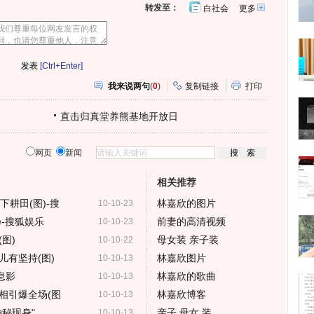
转发至：
白社会
更多
开
心
人
网
人
豆
网
瓣
爱
分
[Ctrl+Enter]
享
我来说两句
(
0
)
复制链接
打印
直击归真堂养熊基地开放日
网页
新闻
相关推荐
耕田(图)-搜
林嘉欣的图片
10-10-23
-搜狐娱乐
前妻的高清视频
10-10-23
图)
母女装 亲子装
10-10-22
儿有坚持(图)
林嘉欣图片
10-10-13
息影
林嘉欣的歌曲
10-10-13
相引爆全场(图
林嘉欣博客
10-10-13
秘现身"
亲子 母女 装
10-10-13