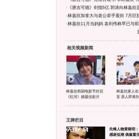
·
《唐吉可德》剑指5亿 郭涛向林嘉欣
·
林嘉欣加拿大与老公牵手逛街 7月巨肚
·
林嘉欣11月当妈妈 袁剑伟称早已与前
相关视频新闻
林嘉欣韩国电影节封后
林嘉欣家人在
《红河》摘最佳影片
安 亲人即将
王牌栏目
先锋人物黄晓明：
感谢低潮 偶像重