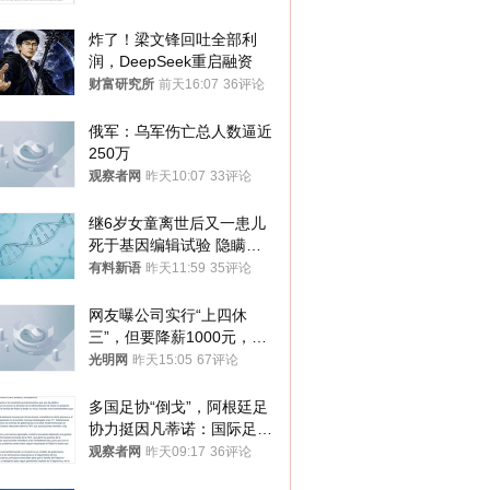
炸了！梁文锋回吐全部利
润，DeepSeek重启融资
财富研究所
前天16:07
36评论
俄军：乌军伤亡总人数逼近
250万
观察者网
昨天10:07
33评论
继6岁女童离世后又一患儿
死于基因编辑试验 隐瞒一
年才对外披露
有料新语
昨天11:59
35评论
网友曝公司实行“上四休
三”，但要降薪1000元，不
接受只能辞职
光明网
昨天15:05
67评论
多国足协“倒戈”，阿根廷足
协力挺因凡蒂诺：国际足联
今后应继续在其领导下前行
观察者网
昨天09:17
36评论