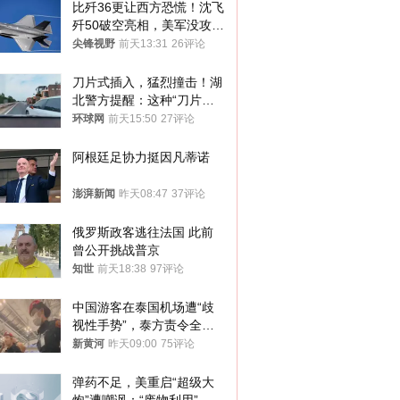
比歼36更让西方恐慌！沈飞
歼50破空亮相，美军没攻克
的技术被拿下
尖锋视野
前天13:31
26评论
刀片式插入，猛烈撞击！湖
北警方提醒：这种“刀片超
车”，太危险了
环球网
前天15:50
27评论
阿根廷足协力挺因凡蒂诺
澎湃新闻
昨天08:47
37评论
俄罗斯政客逃往法国 此前
曾公开挑战普京
知世
前天18:38
97评论
中国游客在泰国机场遭“歧
视性手势”，泰方责令全面
调查，对责任人采取最严厉
新黄河
昨天09:00
75评论
处分
弹药不足，美重启“超级大