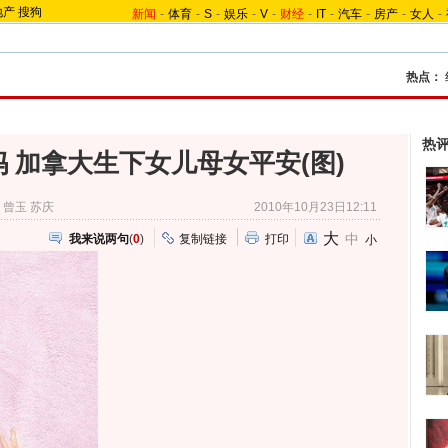
地产
搜狗
新闻
-
体育
-
S
-
娱乐
-
V
-
财经
-
IT
-
汽车
-
房产
-
女人
-
热点：
热
 加拿大生下女儿母女平安(图)
曾玉 苏庆
2010年10月23日12:11
大
中
我来说两句
(
0
)
复制链接
打印
小