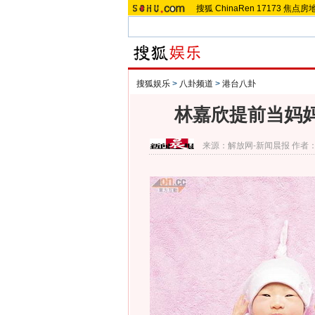
搜狐
ChinaRen
17173
焦点房
搜狐娱乐
>
八卦频道
>
港台八卦
林嘉欣提前当妈妈
来源：
解放网-新闻晨报
作者：