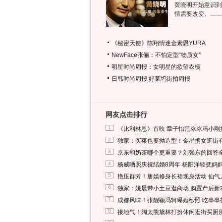
黄晓明开始意识到
情需要改变。……
《秘密天使》陈翔情迷金素恩YURA
NewFace张俪：不怕定型“物质女”
明星时尚周报：女明星的欲望衣橱
日韩时尚周报
好莱坞街拍周报
网友点击排行
1
《比利林恩》首映 章子怡范冰冰冯小刚
2
独家：买菜也要拗造型！金星携女逛街
3
京东和奶茶哪个更重要？刘强东的回答
4
杨威晒照庆祝结婚8周年 杨阳洋轻抚妈
5
艳压群芳！唐嫣修身长裙现身活动 仙气
6
独家：姚晨带小土豆逛商场 购置产后新
7
成都风味！张靓颖冯轲曝婚纱照 吃串串
8
接地气！阔太熊黛林打扮休闲逛街买厕