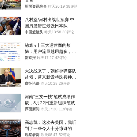
警告”？
新闻资讯综合
昨天20:19
38评论
八村塁/河村出战世预赛 中
国男篮错过最强日本队
中国篮镜头
昨天13:58
30评论
鲸算π丨三大运营商的烦
恼：用户流量越用越多，收
入却越来越少
新京报
昨天17:27
42评论
大决战来了，朝鲜导弹部队
赴俄，普京新设特殊兵种，
76岁老将扛旗
虚怀论语
昨天10:28
26评论
河南“三支一扶”笔试成绩作
废，8月22日重新组织笔试
界面新闻
昨天17:30
119评论
高志凯：这次去美国，我听
到了一些令人十分惊讶的消
息
观察者网
昨天08:47
52评论