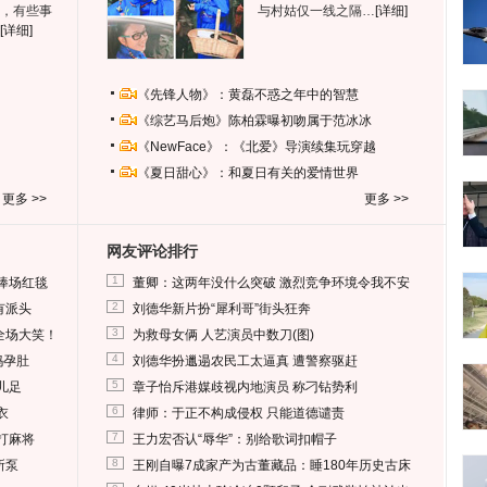
，有些事
与村姑仅一线之隔…
[详细]
[详细]
《先锋人物》：黄磊不惑之年中的智慧
《综艺马后炮》陈柏霖曝初吻属于范冰冰
《NewFace》：《北爱》导演续集玩穿越
《夏日甜心》：和夏日有关的爱情世界
更多 >>
更多 >>
网友评论排行
1
捧场红毯
董卿：这两年没什么突破 激烈竞争环境令我不安
2
有派头
刘德华新片扮“犀利哥”街头狂奔
3
全场大笑！
为救母女俩 人艺演员中数刀(图)
4
妈孕肚
刘德华扮邋遢农民工太逼真 遭警察驱赶
5
儿足
章子怡斥港媒歧视内地演员 称刁钻势利
6
衣
律师：于正不构成侵权 只能道德谴责
7
打麻将
王力宏否认“辱华”：别给歌词扣帽子
8
所泵
王刚自曝7成家产为古董藏品：睡180年历史古床