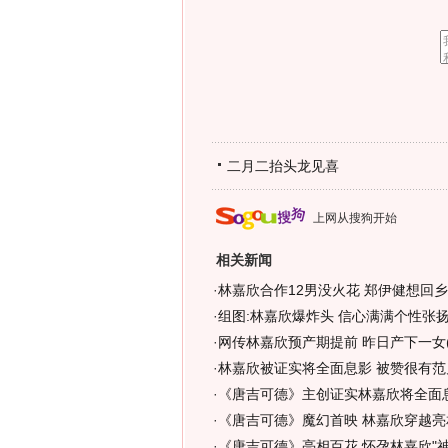
二月二抬头龙见喜
上网从搜狗开始
相关新闻
·
林嘉欣合作12男没火花 郑伊健想回乡下
·
组图:林嘉欣爆炸头 信心满满个性张扬
·
网传林嘉欣预产期提前 昨日产下一女(
·
林嘉欣被证实将全面息影 被赞很有范
·
《唐吉可德》主创证实林嘉欣将全面
·
《唐吉可德》魔幻首映 林嘉欣穿越亮
·
《唐吉可德》亮相百花 怀孕林嘉欣"神