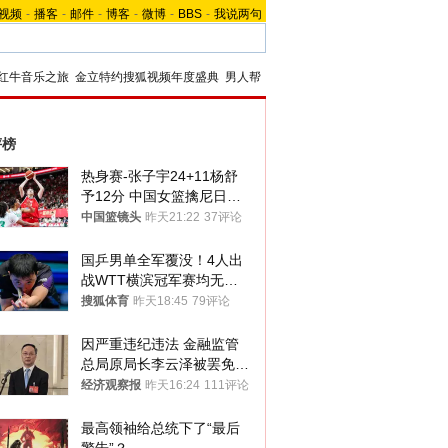
视频
-
播客
-
邮件
-
博客
-
微博
-
BBS
-
我说两句
红牛音乐之旅
金立特约搜狐视频年度盛典
男人帮
评榜
热身赛-张子宇24+11杨舒
予12分 中国女篮擒尼日利
亚
中国篮镜头
昨天21:22
37评论
国乒男单全军覆没！4人出
战WTT横滨冠军赛均无缘
八强
搜狐体育
昨天18:45
79评论
因严重违纪违法 金融监管
总局原局长李云泽被罢免全
国人大代表
经济观察报
昨天16:24
111评论
最高领袖给总统下了“最后