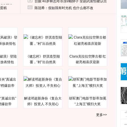
9
台媒:40岁林志玲冷冻9颗卵子 全副武装怕被认出
删掉这照片
10
送蛋糕
陈冠希：假如我有时光机 也什么都不改
破浪》登陆
《健忘村》舒淇造型颠
Clara克拉拉空降古都 红
释放表情包
覆，“村”出自然美
裙亮相喜庆迎新
“真诚出轨”
解读邓超新身份《复合大
胡军澳门电影节影帝加冕
档爆款帝
师》投资人 不失初心
“上海王”横扫大奖
更多>>