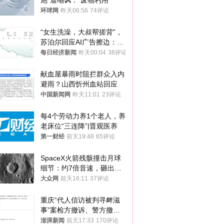
炮”遭嘲讽：“废物利用”
环球网
昨天06:56
74评论
“女生洗澡，大叔帮搓背”，
苏泊尔回应AI广告擦边：视
频全下架，已强化内容管理
每日经济新闻
昨天00:04
38评论
与审核
献血屋暴雨时阻拦群众入内
避雨？山西忻州血站回应
中国新闻网
昨天11:01
23评论
每4个劳动力养1个老人，养
老床位“三连降”|晋观医养
第一财经
前天19:48
65评论
SpaceX火箭残骸撞击月球
细节：约7倍音速，砸出直
径约30米撞击坑
大众网
前天16:11
37评论
重庆“代人信访被判寻衅滋
事”案检方撤诉、警方撤
案，两被告人获国赔
澎湃新闻
前天17:33
170评论