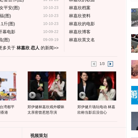
平安(图)
林嘉欣档案
10-10-23
(图)
林嘉欣资料
10-10-23
1斤(图)
林嘉欣的电影
10-10-23
开幕电影
林嘉欣博客
10-09-22
(图)
林嘉欣英文名
09-09-19
更多关于
林嘉欣 恋人
的新闻>>
1/3
台湾都平
郑伊健林嘉欣戏外暧昧
郑伊健片场玩电动 林嘉
到香港
太亲密曾惹怒导演
欣称当影后没信心
视频策划