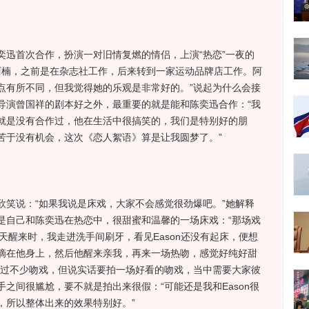
首次合作，扮演一对旧情复燃的情侣，上演“热恋”一夜的
叫阿楠，之前是在杂志社工作，后来转到一家运动品牌店工作。阿
点有所不同，但我觉得她的乐观是非常好的。”说起为什么会接
导演曾国祥的剧本好之外，最重要的就是能和陈奕迅合作：“我
就是没有合作过，他在生活中很搞笑的，我们是特别好的朋
苦于没有机会，这次《恋人絮语》算是让我圆梦了。”
说：“如果我说是床戏，大家不会感觉很劲爆吧。”她解释
是自己和陈奕迅在热恋中，很甜蜜和温馨的一场床戏：“那场戏
第二天醒来时，我走进洗手间刷牙，看见Eason还没有起床，便想
滴在他身上，然后他醒来亲我，再来一场热吻，感觉好纯好甜
拍过不少吻戏，但说实话要拍一场好看的吻戏，当中需要大家彼
之间很尴尬，要不就是拍出来很假：“可能还是我和Eason很
，所以整体出来的效果特别好。”