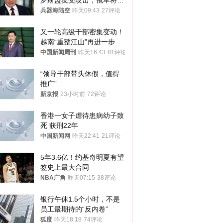
罗斯盟友受攻击，俄军将动
用核武器保护
兵器海陆空
昨天09:43
27评论
又一轮高级干部密集变动！
越南“重整江山”再进一步
中国新闻周刊
昨天16:43
81评论
“领导干部带头休假，值得
推广”
新京报
23小时前
72评论
香港一女子虐待患病幼子致
死 获刑22年
中国新闻网
昨天22:41
21评论
5年3.6亿！约基奇明夏有望
签史上最大合同
NBA广角
昨天07:15
38评论
银行午休1.5个小时，不是
员工最期待的“反内卷”
狐度
昨天18:18
74评论