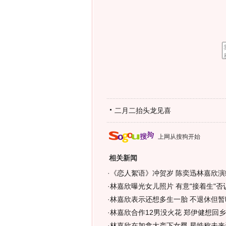
二月二抬头龙见喜
上网从搜狗开始
相关新闻
·
《恋人絮语》冲贺岁 陈奕迅林嘉欣演
·
林嘉欣曝光女儿照片 有意"接着生"否认
·
林嘉欣表示还想多生一胎 不退休但暂
·
林嘉欣合作12男没火花 郑伊健想回乡下
·
林嘉欣在加拿大产下女婴 星皓称未来