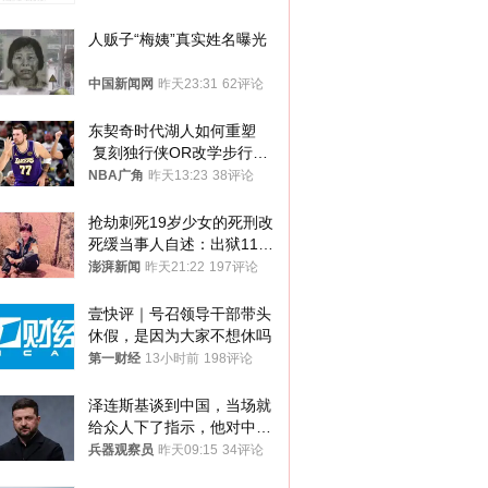
人贩子“梅姨”真实姓名曝光
中国新闻网
昨天23:31
62评论
东契奇时代湖人如何重塑
 复刻独行侠OR改学步行
者？
NBA广角
昨天13:23
38评论
抢劫刺死19岁少女的死刑改
死缓当事人自述：出狱11年
间始终刻意躲避被害人家属
澎湃新闻
昨天21:22
197评论
壹快评｜号召领导干部带头
休假，是因为大家不想休吗
第一财经
13小时前
198评论
泽连斯基谈到中国，当场就
给众人下了指示，他对中国
和中乌关系，显然又有了新
兵器观察员
昨天09:15
34评论
的想法