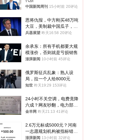
代价
中国新闻周刊
15小时前
20评论
恩将仇报，中方刚买48万吨
大豆，美制裁中国瓜子，布
林肯措辞变了
兵器展望
昨天16:58
20评论
余承东：所有手机都要大规
模涨价，否则就是亏损销售
澎湃新闻
10小时前
45评论
俄罗斯征兵乱象：熟人设
局，拉一个人给8000元
知世
昨天19:29
153评论
24小时不关空调，电费竟降
六成？网友吵翻，电力部门
回应→
金羊网
昨天21:13
41评论
2.6万元标成5000元？河南
一志愿规划机构被指标错学
费致考生复读
澎湃新闻
13小时前
32评论