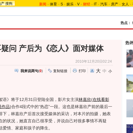
地产
搜狗
新闻
-
体育
-
S
-
娱乐
-
V
-
财经
-
IT
-
汽车
-
房产
-
女人
-
热点：
热
疑问 产后为《恋人》面对媒体
2010年12月20日02:24
大
中
我来说两句
(
0
)
复制链接
打印
小
》将于12月31日登陆全国，影片女主演
林嘉欣
(
在线看影
视作品
)
合作4段式中的“热恋”一段。这也是林嘉欣产前的最后一
排下，林嘉欣产后首次接受媒体的采访，对本片的拍摄，她表
在的状况，她直言自己很享受，并说自己对很多事情不再疑
括爱情、家庭和孩子的降生。