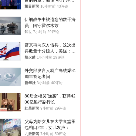
台的男童，顺便“补刀”拜
登：“我可不想他像拜登一
极目新闻
10小时前
43评论
样摔下来”
伊朗战争中被遗忘的数千海
员：困守霍尔木兹
知世
7小时前
29评论
普京再向东方借兵，这次出
兵数量十分惊人，美媒：俄
朝要动真格？
烽火菌
14小时前
29评论
外交部发言人就广岛核爆81
周年答记者问
新华社
3小时前
40评论
80后女柜员“逆袭”，获聘42
00亿银行副行长
红星新闻
9小时前
29评论
父母为陪女儿在大学食堂承
包档口2年，女儿发声：初
衷是为了陪伴，毕业后将不
九派新闻
7小时前
50评论