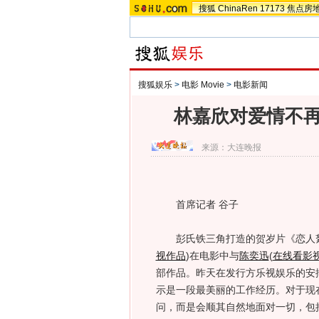
搜狐
ChinaRen
17173
焦点房
搜狐娱乐
>
电影 Movie
>
电影新闻
林嘉欣对爱情不再
来源：
大连晚报
首席记者 谷子
彭氏铁三角打造的贺岁片《恋人絮语
视作品
)
在电影中与
陈奕迅
(
在线看影
部作品。昨天在发行方乐视娱乐的安
示是一段最美丽的工作经历。对于现
问，而是会顺其自然地面对一切，包