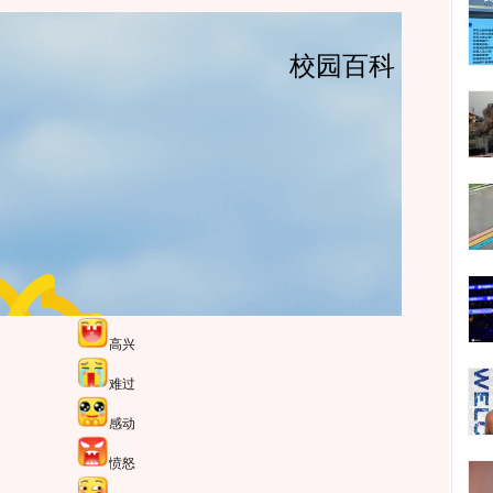
高兴
难过
感动
愤怒