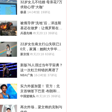
32岁女儿不结婚 母亲花7万
求助心理“大咖”
极昼
14小时前
19评论
被俄导弹“洗地”后，泽连斯
基还在做梦：让俄罗斯在冬
季前求和？
兵器先锋
昨天20:13
39评论
22岁女生南太行山失联已1
0天，家属：她刚大学毕业
想到山里旅行
新京报
昨天23:18
63评论
新版76人强过当年宇宙勇？
这一次杜兰特错的离谱了
NBA广角
16小时前
37评论
实力外援加盟！ 官方：北
京首钢签下巴里·布朗和桑
普森
中国篮镜头
昨天18:15
39评论
再次炸场，梁文锋的克制与