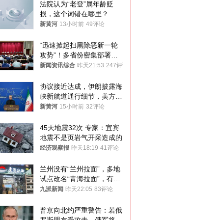
法院认为“老登”属年龄贬
损，这个词错在哪里？
新黄河
13小时前
49评论
“迅速掀起扫黑除恶新一轮
攻势”！多省份密集部署，
公布举报方式
新闻资讯综合
昨天21:53
247评论
协议接近达成，伊朗披露海
峡新航道通行细节，美方再
提“倒计时”
新黄河
15小时前
32评论
45天地震32次 专家：宜宾
地震不是页岩气开采造成的
经济观察报
昨天18:19
41评论
兰州没有“兰州拉面”，多地
试点改名“青海拉面”，有商
家改名已两年
九派新闻
昨天22:05
83评论
普京向北约严重警告：若俄