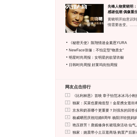
先锋人物黄晓明：
感谢低潮 偶像重
黄晓明开始意识到
情需要改变。……
《秘密天使》陈翔情迷金素恩YURA
NewFace张俪：不怕定型“物质女”
明星时尚周报：女明星的欲望衣橱
日韩时尚周报
好莱坞街拍周报
网友点击排行
1
《比利林恩》首映 章子怡范冰冰冯小刚
2
独家：买菜也要拗造型！金星携女逛街
3
京东和奶茶哪个更重要？刘强东的回答
4
杨威晒照庆祝结婚8周年 杨阳洋轻抚妈
5
艳压群芳！唐嫣修身长裙现身活动 仙气
6
独家：姚晨带小土豆逛商场 购置产后新