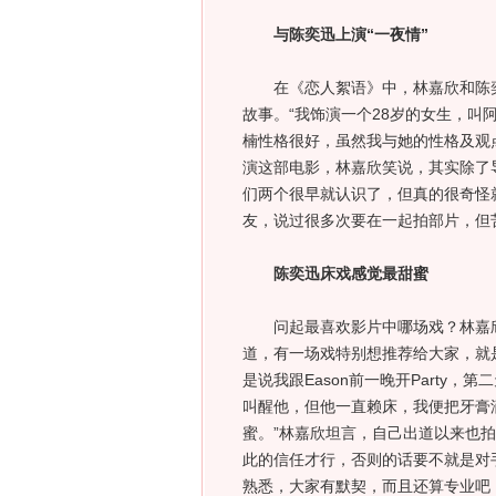
与陈奕迅上演“一夜情”
在《恋人絮语》中，林嘉欣和陈奕迅
故事。“我饰演一个28岁的女生，
楠性格很好，虽然我与她的性格及观
演这部电影，林嘉欣笑说，其实除了
们两个很早就认识了，但真的很奇怪
友，说过很多次要在一起拍部片，但
陈奕迅床戏感觉最甜蜜
问起最喜欢影片中哪场戏？林嘉欣笑
道，有一场戏特别想推荐给大家，就
是说我跟Eason前一晚开Party，
叫醒他，但他一直赖床，我便把牙膏
蜜。”林嘉欣坦言，自己出道以来也
此的信任才行，否则的话要不就是对手
熟悉，大家有默契，而且还算专业吧