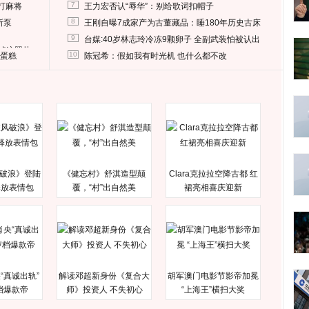
7
打麻将
王力宏否认“辱华”：别给歌词扣帽子
8
所泵
王刚自曝7成家产为古董藏品：睡180年历史古床
9
台媒:40岁林志玲冷冻9颗卵子 全副武装怕被认出
删掉这照片
10
送蛋糕
陈冠希：假如我有时光机 也什么都不改
破浪》登陆
《健忘村》舒淇造型颠
Clara克拉拉空降古都 红
释放表情包
覆，“村”出自然美
裙亮相喜庆迎新
“真诚出轨”
解读邓超新身份《复合大
胡军澳门电影节影帝加冕
档爆款帝
师》投资人 不失初心
“上海王”横扫大奖