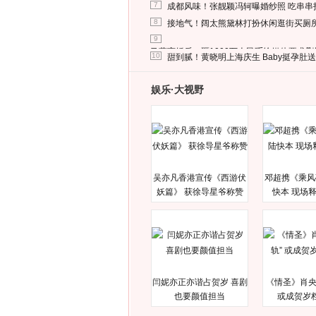
7
成都风味！张靓颖冯轲曝婚纱照 吃串串
8
接地气！阔太熊黛林打扮休闲逛街买厕
9
马蓉离婚后，砸1000万人民币给媒体要求
10
甜到腻！黄晓明上海庆生 Baby挺孕肚
娱乐·大视野
吴亦凡香港宣传《西游伏
邓超携《乘风
妖篇》 获徐导星爷称赞
快本 现场
闫妮亦正亦谐占贺岁 喜剧
《情圣》肖央
也要颜值担当
或成贺岁