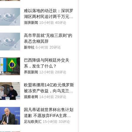
再营业
难以落地的动迁款：深圳罗
湖区两村民追讨两千万元动
迁款八年未果
澎湃新闻
10小时前
40评论
高市早苗就“无核三原则”的
表态含糊其辞
新华社
6小时前
20评论
巴西降级与阿根廷外交关
系，发生了什么？
界面新闻
12小时前
28评论
欧盟将挪用14亿欧元俄罗斯
被冻资产收益，向乌克兰提
供援助
观察者网
14小时前
29评论
因凡蒂诺就世界杯出售计划
道歉 不愿放弃FIFA主席职
位
足坛欧美汇
15小时前
33评论