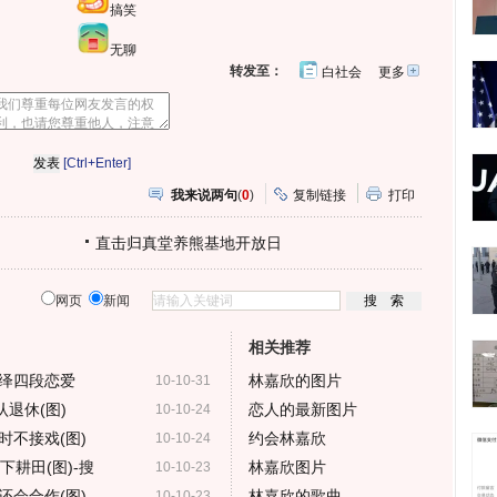
搞笑
无聊
转发至：
白社会
更多
开
心
人
网
人
豆
网
瓣
爱
分
[Ctrl+Enter]
享
我来说两句
(
0
)
复制链接
打印
直击归真堂养熊基地开放日
网页
新闻
相关推荐
绎四段恋爱
林嘉欣的图片
10-10-31
退休(图)
恋人的最新图片
10-10-24
时不接戏(图)
约会林嘉欣
10-10-24
耕田(图)-搜
林嘉欣图片
10-10-23
还会合作(图)
林嘉欣的歌曲
10-10-23