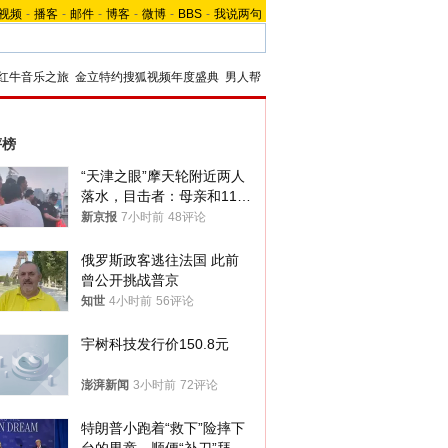
视频
-
播客
-
邮件
-
博客
-
微博
-
BBS
-
我说两句
红牛音乐之旅
金立特约搜狐视频年度盛典
男人帮
评榜
“天津之眼”摩天轮附近两人
落水，目击者：母亲和11岁
儿子先后被打捞上岸
新京报
7小时前
48评论
俄罗斯政客逃往法国 此前
曾公开挑战普京
知世
4小时前
56评论
宇树科技发行价150.8元
澎湃新闻
3小时前
72评论
特朗普小跑着“救下”险摔下