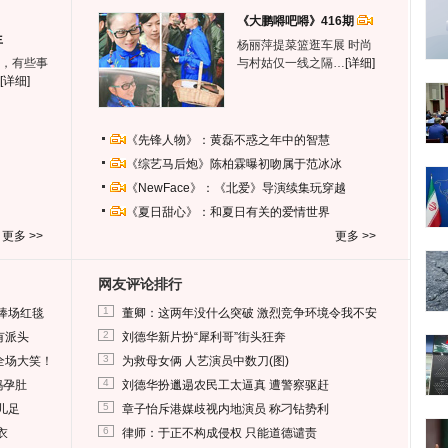
《大鹏嘚吧嘚》416期
生
杨丽萍提菜篮逛车展 时尚
，有些事
与村姑仅一线之隔…
[详细]
[详细]
《先锋人物》：黄磊不惑之年中的智慧
《综艺马后炮》陈柏霖曝初吻属于范冰冰
《NewFace》：《北爱》导演续集玩穿越
《夏日甜心》：和夏日有关的爱情世界
更多 >>
更多 >>
网友评论排行
1
捧场红毯
董卿：这两年没什么突破 激烈竞争环境令我不安
2
有派头
刘德华新片扮“犀利哥”街头狂奔
3
全场大笑！
为救母女俩 人艺演员中数刀(图)
4
妈孕肚
刘德华扮邋遢农民工太逼真 遭警察驱赶
5
儿足
章子怡斥港媒歧视内地演员 称刁钻势利
6
衣
律师：于正不构成侵权 只能道德谴责