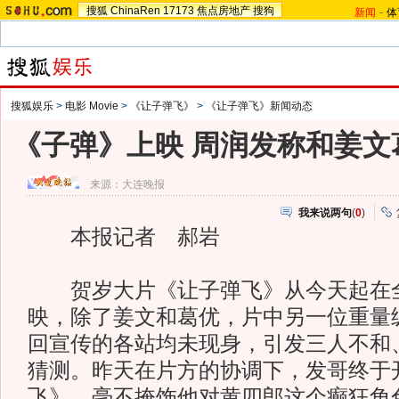
搜狐
ChinaRen
17173
焦点房地产
搜狗
新闻
-
体
搜狐娱乐
>
电影 Movie
>
《让子弹飞》
>
《让子弹飞》新闻动态
《子弹》上映 周润发称和姜文
来源：
大连晚报
我来说两句
(
0
)
本报记者 郝岩
贺岁大片《让子弹飞》从今天起在
映，除了姜文和葛优，片中另一位重量
回宣传的各站均未现身，引发三人不和
猜测。昨天在片方的协调下，发哥终于
飞》，毫不掩饰他对黄四郎这个癫狂角