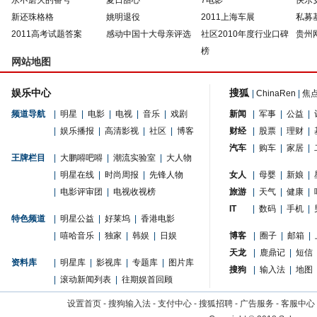
永不磨灭的番号
夏日甜心
7电影
快乐
新还珠格格
姚明退役
2011上海车展
私募
2011高考试题答案
感动中国十大母亲评选
社区2010年度行业口碑
贵州
榜
网站地图
娱乐中心
搜狐
|
ChinaRen
|
焦
频道导航
|
明星
|
电影
|
电视
|
音乐
|
戏剧
新闻
|
军事
|
公益
|
|
娱乐播报
|
高清影视
|
社区
|
博客
财经
|
股票
|
理财
|
汽车
|
购车
|
家居
|
王牌栏目
|
大鹏嘚吧嘚
|
潮流实验室
|
大人物
|
明星在线
|
时尚周报
|
先锋人物
女人
|
母婴
|
新娘
|
|
电影评审团
|
电视收视榜
旅游
|
天气
|
健康
|
IT
|
数码
|
手机
|
特色频道
|
明星公益
|
好莱坞
|
香港电影
|
嘻哈音乐
|
独家
|
韩娱
|
日娱
博客
|
圈子
|
邮箱
|
天龙
|
鹿鼎记
|
短信
资料库
|
明星库
|
影视库
|
专题库
|
图片库
搜狗
|
输入法
|
地图
|
滚动新闻列表
|
往期娱首回顾
设置首页
-
搜狗输入法
-
支付中心
-
搜狐招聘
-
广告服务
-
客服中心