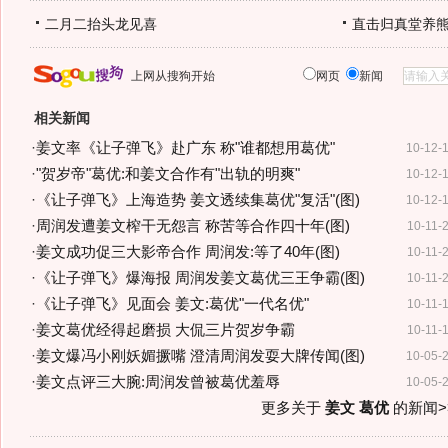
二月二抬头龙见喜
直击归真堂养
上网从搜狗开始
网页
新闻
相关新闻
·
姜文率《让子弹飞》赴广东 称"谁都想用葛优"
10-12-
·
"贺岁帝"葛优:和姜文合作有"出轨的明爽"
10-12-
·
《让子弹飞》上海造势 姜文透续集葛优"复活"(图)
10-12-
·
周润发遭姜文榨干无怨言 称苦等合作四十年(图)
10-11-
·
姜文成功促三大影帝合作 周润发:等了40年(图)
10-11-
·
《让子弹飞》爆海报 周润发姜文葛优三王争霸(图)
10-11-
·
《让子弹飞》见面会 姜文:葛优"一代名优"
10-11-
·
姜文葛优经得起磨损 大侃三片贺岁争霸
10-11-
·
姜文爆冯小刚妖媚撅嘴 澄清周润发耍大牌传闻(图)
10-05-
·
姜文点评三大腕:周润发曾被葛优羞辱
10-05-
更多关于
姜文 葛优
的新闻>