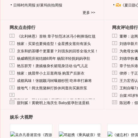
日韩时尚周报
好莱坞街拍周报
《夏日甜
更多 >>
网友点击排行
网友评论排行
1
1
《比利林恩》首映 章子怡范冰冰冯小刚捧场红毯
董卿：这两
2
2
独家：买菜也要拗造型！金星携女逛街有派头
刘德华新片
3
3
京东和奶茶哪个更重要？刘强东的回答全场大笑！
为救母女俩
4
4
杨威晒照庆祝结婚8周年 杨阳洋轻抚妈妈孕肚
刘德华扮邋
5
5
艳压群芳！唐嫣修身长裙现身活动 仙气儿足
章子怡斥港
6
6
独家：姚晨带小土豆逛商场 购置产后新衣
律师：于正
7
7
成都风味！张靓颖冯轲曝婚纱照 吃串串打麻将
王力宏否认
8
8
接地气！阔太熊黛林打扮休闲逛街买厕所泵
王刚自曝7
9
9
台媒:40
马蓉离婚后，砸1000万人民币给媒体要求删掉这照片
10
10
甜到腻！黄晓明上海庆生 Baby挺孕肚送蛋糕
陈冠希：假
娱乐·大视野