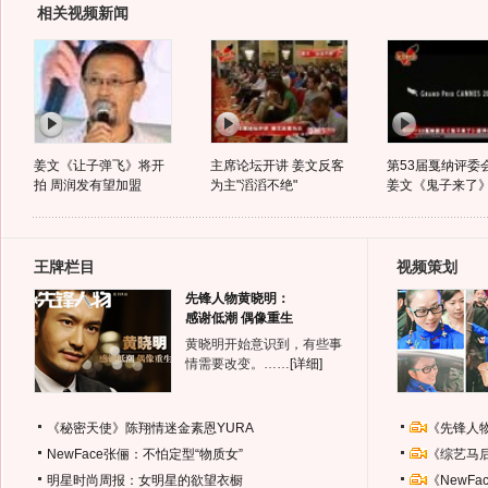
相关视频新闻
姜文《让子弹飞》将开
主席论坛开讲 姜文反客
第53届戛纳评委
拍 周润发有望加盟
为主"滔滔不绝"
姜文《鬼子来了
王牌栏目
视频策划
先锋人物黄晓明：
感谢低潮 偶像重生
黄晓明开始意识到，有些事
情需要改变。……
[详细]
《秘密天使》陈翔情迷金素恩YURA
《先锋人
NewFace张俪：不怕定型“物质女”
《综艺马
明星时尚周报：女明星的欲望衣橱
《NewF