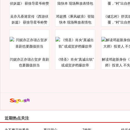
吴亦凡香港宣传《西游伏
邓超携《乘风破浪》登陆
《健忘村》舒淇
妖篇》 获徐导星爷称赞
快本 现场释放表情包
覆，“村”出自
闫妮亦正亦谐占贺岁 喜剧
《情圣》肖央“真诚出轨”
解读邓超新身份《
也要颜值担当
或成贺岁档爆款帝
师》投资人 不
近期热点关注