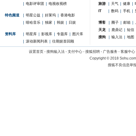
|
电影评审团
|
电视收视榜
旅游
|
天气
|
健康
|
IT
|
数码
|
手机
|
特色频道
|
明星公益
|
好莱坞
|
香港电影
|
嘻哈音乐
|
独家
|
韩娱
|
日娱
博客
|
圈子
|
邮箱
|
天龙
|
鹿鼎记
|
短信
资料库
|
明星库
|
影视库
|
专题库
|
图片库
搜狗
|
输入法
|
地图
|
滚动新闻列表
|
往期娱首回顾
设置首页
-
搜狗输入法
-
支付中心
-
搜狐招聘
-
广告服务
-
客服中心
Copyright
©
2018 Sohu.com 
搜狐不良信息举