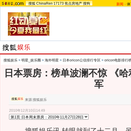
搜狐
ChinaRen
17173
焦点房地产
搜狗
新闻
-
体
搜狐娱乐
>
明星_娱乐圈
>
海外明星
>
日本oricon公信排行专区
>
oricon电影排行
日本票房：榜单波澜不惊 《哈
军
来源:
搜狐娱乐
2010年12月10日14:49