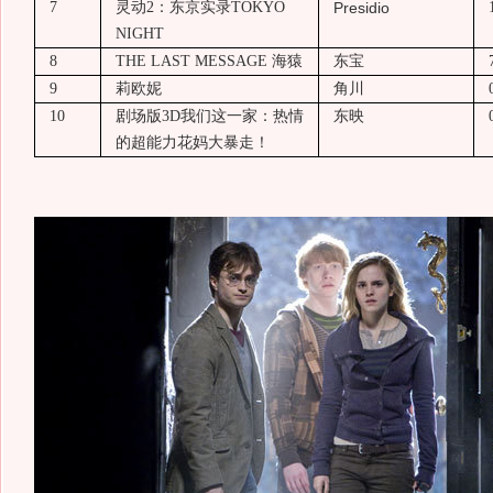
7
灵动
2
：东京实录
TOKYO
Presidio
NIGHT
8
THE LAST MESSAGE
海猿
东宝
9
莉欧妮
角川
10
剧场版
3D
我们这一家：热情
东映
的超能力花妈大暴走！