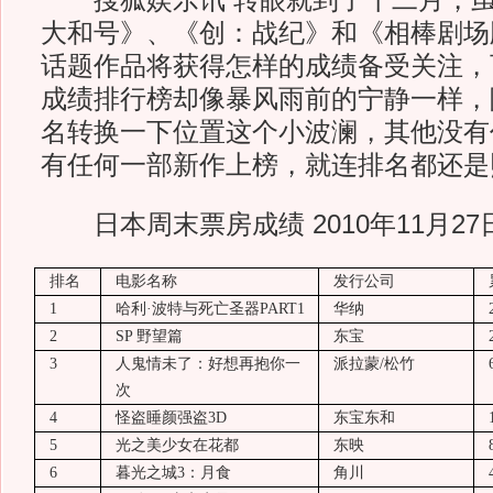
搜狐娱乐讯 转眼就到了十二月，虽
大和号》、《创：战纪》和《相棒剧场
话题作品将获得怎样的成绩备受关注，
成绩排行榜却像暴风雨前的宁静一样，
名转换一下位置这个小波澜，其他没有
有任何一部新作上榜，就连排名都还是
日本周末票房成绩 2010年11月27日
排名
电
影名称
发
行公司
1
哈利·波特与死亡圣器
PART1
华纳
2
SP
野望篇
东宝
3
人鬼情未了：好想再抱你一
派拉蒙
/
松竹
次
4
怪盗睡颜强盗
3D
东宝东和
5
光之美少女在花都
东映
6
暮光之城
3
：月食
角川