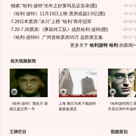
·
独家:"哈利-波特"光年之好莱坞见证实录(图)
10-11-
·
《哈利-波特》11月19日上映 票房或超2.5亿(图)
10-11-
·
7.26日本票房:"冰川"上榜 "哈利"再夺冠军
09-08-
·
7.20-7.26票房:《豚鼠特工队》战胜哈利-波特(图)
09-07-
·
《哈利-波特6》广州首映票房55万 远胜第五集
09-07-
更多关于
哈利波特 哈利
的新闻>
相关视频新闻
《哈利·波特》预告片 新
上海 奥巴马将下榻波特
《哈利波特死亡
面孔盖过男一号
曼丽嘉酒店
丹尼尔演中年波
王牌栏目
视频策划