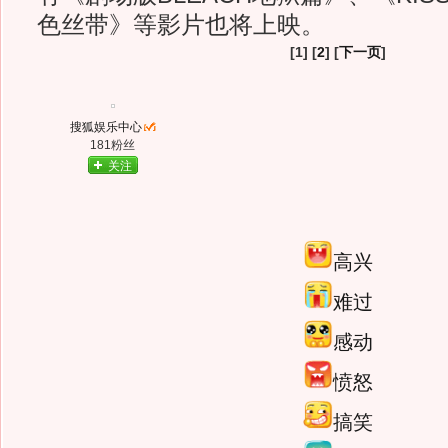
色丝带》等影片也将上映。
[1] [
2
] [
下一页
]
搜狐娱乐中心
181粉丝
关注
高兴
难过
感动
愤怒
搞笑