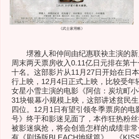
《武士家用帐》
堺雅人和仲间由纪惠联袂主演的新
周末两天票房收入0.11亿日元排在第
十名。这部影片从11月27日开始在日
行上映，12月4日正式上映，比较受年
女星小雪主演的电影《阿信：炭坑町小
31块银幕小规模上映，这部讲述贫民
四位。12月1日有望引领冬季票房的电
号》终于和影迷见面了，本作狂热粉丝
被影迷疯抢，将会创造怎样的成绩非常
有《剧场版BLEACH地狱篇》、《KISS 