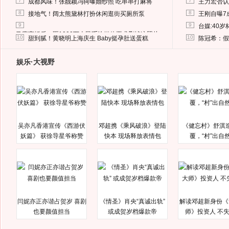
7
7
成都风味！张靓颖冯轲曝婚纱照 吃串串打麻将
王力宏否认
8
8
接地气！阔太熊黛林打扮休闲逛街买厕所泵
王刚自曝7
9
9
台媒:40
马蓉离婚后，砸1000万人民币给媒体要求删掉这照片
10
10
甜到腻！黄晓明上海庆生 Baby挺孕肚送蛋糕
陈冠希：假
娱乐·大视野
吴亦凡香港宣传《西游伏
邓超携《乘风破浪》登陆
《健忘村》舒淇
妖篇》 获徐导星爷称赞
快本 现场释放表情包
覆，“村”出自
闫妮亦正亦谐占贺岁 喜剧
《情圣》肖央“真诚出轨”
解读邓超新身份《
也要颜值担当
或成贺岁档爆款帝
师》投资人 不