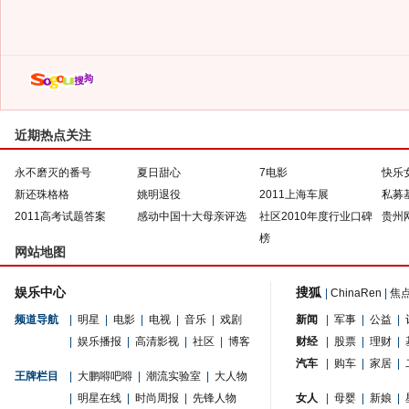
近期热点关注
永不磨灭的番号
夏日甜心
7电影
快乐
新还珠格格
姚明退役
2011上海车展
私募
2011高考试题答案
感动中国十大母亲评选
社区2010年度行业口碑
贵州
榜
网站地图
娱乐中心
搜狐
|
ChinaRen
|
焦
频道导航
|
明星
|
电影
|
电视
|
音乐
|
戏剧
新闻
|
军事
|
公益
|
|
娱乐播报
|
高清影视
|
社区
|
博客
财经
|
股票
|
理财
|
汽车
|
购车
|
家居
|
王牌栏目
|
大鹏嘚吧嘚
|
潮流实验室
|
大人物
|
明星在线
|
时尚周报
|
先锋人物
女人
|
母婴
|
新娘
|