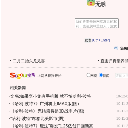
无聊
[Ctrl+Enter]
我来
二月二抬头龙见喜
直击归真堂养
上网从搜狗开始
网页
新闻
相关新闻
·
文隽:如果李小龙有手机版 就不怕哈利-波特
10-12-
·
《哈利-波特7》广州将上IMAX版(图)
10-11-
·
《哈利-波特》完结篇将是3D战争片(图)
10-11-
·
"哈利·波特"席卷北美影市(图)
10-11-
·
《哈利-波特7》魔法"爆发"1.25亿创开画新高
10-11-