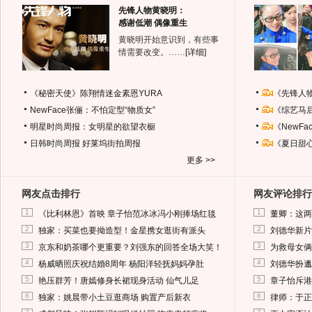
先锋人物黄晓明：
感谢低潮 偶像重生
黄晓明开始意识到，有些事
情需要改变。……
[详细]
《秘密天使》陈翔情迷金素恩YURA
《先锋人
NewFace张俪：不怕定型“物质女”
《综艺马
明星时尚周报：女明星的欲望衣橱
《NewF
日韩时尚周报
好莱坞街拍周报
《夏日甜
更多 >>
网友点击排行
网友评论排行
1
1
《比利林恩》首映 章子怡范冰冰冯小刚捧场红毯
董卿：这两
2
2
独家：买菜也要拗造型！金星携女逛街有派头
刘德华新片
3
3
京东和奶茶哪个更重要？刘强东的回答全场大笑！
为救母女俩
4
4
杨威晒照庆祝结婚8周年 杨阳洋轻抚妈妈孕肚
刘德华扮邋
5
5
艳压群芳！唐嫣修身长裙现身活动 仙气儿足
章子怡斥港
6
6
独家：姚晨带小土豆逛商场 购置产后新衣
律师：于正