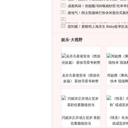
7
成都风味！张靓颖冯轲曝婚纱照 吃串串
8
接地气！阔太熊黛林打扮休闲逛街买厕
9
马蓉离婚后，砸1000万人民币给媒体要求
10
甜到腻！黄晓明上海庆生 Baby挺孕肚
娱乐·大视野
吴亦凡香港宣传《西游伏
邓超携《乘风
妖篇》 获徐导星爷称赞
快本 现场
闫妮亦正亦谐占贺岁 喜剧
《情圣》肖央
也要颜值担当
或成贺岁