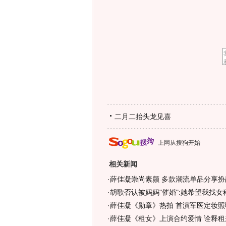
二月二抬头龙见喜
上网从搜狗开始
相关新闻
·
薛佳凝崇尚素颜 多款潮流单品分享扮靓
·
胡歌否认被妈妈"催婚":她希望我找女科
·
薛佳凝《勋章》热拍 首演军医定妆照曝
·
薛佳凝《租女》上演合约爱情 诠释租来