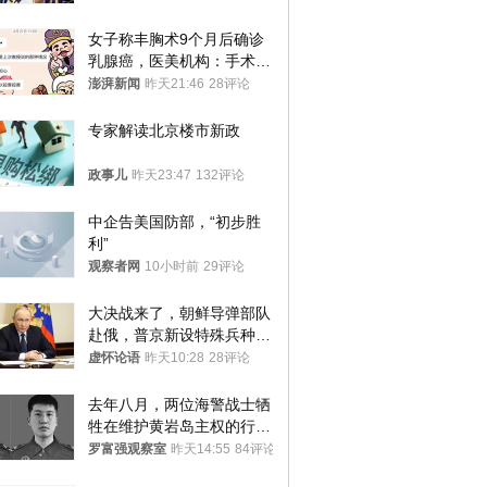
女子称丰胸术9个月后确诊
乳腺癌，医美机构：手术不
可能引发癌症，建议走司法
澎湃新闻
昨天21:46
28评论
途径
专家解读北京楼市新政
政事儿
昨天23:47
132评论
中企告美国防部，“初步胜
利”
观察者网
10小时前
29评论
大决战来了，朝鲜导弹部队
赴俄，普京新设特殊兵种，
76岁老将扛旗
虚怀论语
昨天10:28
28评论
去年八月，两位海警战士牺
牲在维护黄岩岛主权的行动
中
罗富强观察室
昨天14:55
84评论