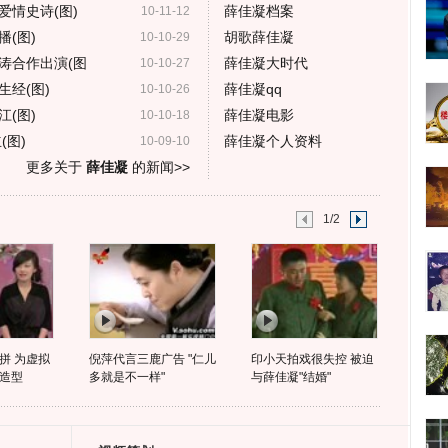
爱情史诗(图)
薛佳凝档案
10-11-12
(图)
胡歌薛佳凝
10-10-29
涛合作出演(图
薛佳凝大时代
10-10-27
经(图)
薛佳凝qq
10-10-26
(图)
薛佳凝电影
10-10-18
(图)
薛佳凝个人资料
10-09-10
更多关于
薛佳凝
的新闻>>
1/2
拼 为虚拟
倪萍代言三鹿广告 "仁儿
印小天拍戏很失控 被迫
造型
多就是不一样"
与薛佳凝"结婚"