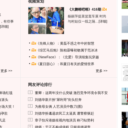
视频策划
《大鹏嘚吧嘚》416期
生
杨丽萍提菜篮逛车展 时尚
，有些事
与村姑仅一线之隔…
[详细]
[详细]
《先锋人物》：黄磊不惑之年中的智慧
《综艺马后炮》陈柏霖曝初吻属于范冰冰
《NewFace》：《北爱》导演续集玩穿越
《夏日甜心》：和夏日有关的爱情世界
更多 >>
更多 >>
网友评论排行
1
捧场红毯
董卿：这两年没什么突破 激烈竞争环境令我不安
2
有派头
刘德华新片扮“犀利哥”街头狂奔
3
全场大笑！
为救母女俩 人艺演员中数刀(图)
4
妈孕肚
刘德华扮邋遢农民工太逼真 遭警察驱赶
5
儿足
章子怡斥港媒歧视内地演员 称刁钻势利
6
衣
律师：于正不构成侵权 只能道德谴责