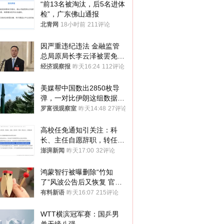
“前13名被淘汰，后5名进体
检”，广东佛山通报
北青网
18小时前
211评论
因严重违纪违法 金融监管
总局原局长李云泽被罢免全
国人大代表
经济观察报
昨天16:24
112评论
美媒帮中国数出2850枚导
弹，一对比伊朗这组数据，
发现出大事了
罗富强观察室
昨天14:48
27评论
高校任免通知引关注：科
长、主任自愿辞职，转任思
政辅导员
澎湃新闻
昨天17:00
32评论
鸿蒙智行被曝删除“竹知
了”风波公告后又恢复 官媒
曾力挺：劝华为要大度的，
有料新语
昨天16:07
215评论
你们适不适合？
WTT横滨冠军赛：国乒男