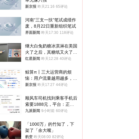
单无缘八强
新京报
昨天21:16
65评论
河南“三支一扶”笔试成绩作
废，8月22日重新组织笔试
界面新闻
昨天17:30
118评论
继大白兔奶糖冰淇淋在美国
火了之后，其糖纸又火了！
海外博主盛赞：平面设计经
红星新闻
昨天12:28
40评论
典之作
鲸算π丨三大运营商的烦
恼：用户流量越用越多，收
入却越来越少
新京报
昨天17:27
44评论
顺风车司机找到乘客手机后
索要1888元，平台：正和
司机沟通协商
九派新闻
9小时前
60评论
「1000万」的竹知了，下
架了「余大嘴」
豹变
昨天08:00
82评论