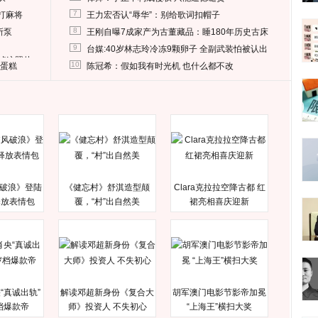
7
打麻将
王力宏否认“辱华”：别给歌词扣帽子
8
所泵
王刚自曝7成家产为古董藏品：睡180年历史古床
9
台媒:40岁林志玲冷冻9颗卵子 全副武装怕被认出
删掉这照片
10
送蛋糕
陈冠希：假如我有时光机 也什么都不改
破浪》登陆
《健忘村》舒淇造型颠
Clara克拉拉空降古都 红
释放表情包
覆，“村”出自然美
裙亮相喜庆迎新
“真诚出轨”
解读邓超新身份《复合大
胡军澳门电影节影帝加冕
档爆款帝
师》投资人 不失初心
“上海王”横扫大奖