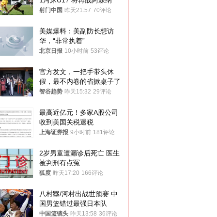
1河床U17 将再战阿森纳
射门中国
昨天21:57
70评论
美媒爆料：美副防长想访
华，“非常执着”
北京日报
10小时前
53评论
官方发文，一把手带头休
假，最不内卷的省掀桌子了
智谷趋势
昨天15:32
29评论
最高近亿元！多家A股公司
收到美国关税退税
上海证券报
9小时前
181评论
2岁男童遭漏诊后死亡 医生
被判刑有点冤
狐度
昨天17:20
166评论
八村塁/河村出战世预赛 中
国男篮错过最强日本队
中国篮镜头
昨天13:58
36评论