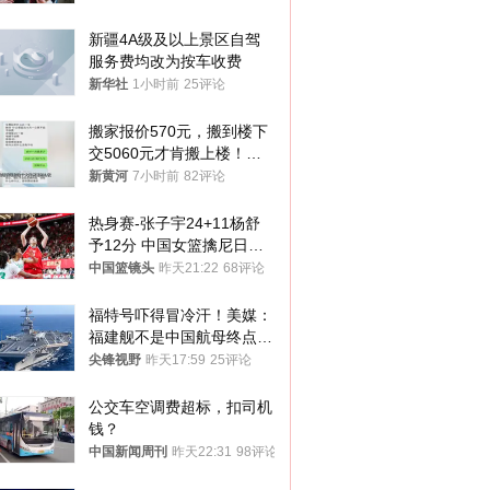
新疆4A级及以上景区自驾
服务费均改为按车收费
新华社
1小时前
25评论
搬家报价570元，搬到楼下
交5060元才肯搬上楼！女
子傻眼了……
新黄河
7小时前
82评论
热身赛-张子宇24+11杨舒
予12分 中国女篮擒尼日利
亚
中国篮镜头
昨天21:22
68评论
福特号吓得冒冷汗！美媒：
福建舰不是中国航母终点，
而是新起点！
尖锋视野
昨天17:59
25评论
公交车空调费超标，扣司机
钱？
中国新闻周刊
昨天22:31
98评论