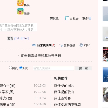
搞笑
无聊
转发至：
白社会
更多
开
心
人
网
人
豆
网
瓣
爱
分
[Ctrl+Enter]
享
我来说两句
(
0
)
复制链接
打印
直击归真堂养熊基地开放日
网页
新闻
相关推荐
心得(图)
薛佳凝的图片
10-12-03
学家(图)
薛佳凝的歌曲
10-12-06
光(图)
薛佳凝博客
10-11-24
主义(图)
薛佳凝演的电视剧
10-11-19