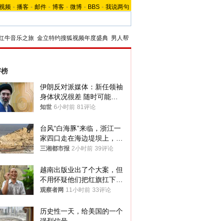
视频
-
播客
-
邮件
-
博客
-
微博
-
BBS
-
我说两句
红牛音乐之旅
金立特约搜狐视频年度盛典
男人帮
评榜
伊朗反对派媒体：新任领袖
身体状况很差 随时可能离
世
知世
6小时前
81评论
台风“白海豚”来临，浙江一
家四口走在海边堤坝上，其
中9岁男孩被巨浪卷入海
三湘都市报
2小时前
39评论
中，搜救仍在进行
越南出版业出了个大案，但
不用怀疑他们把红旗扛下去
的决心
观察者网
11小时前
33评论
历史性一天，给美国的一个