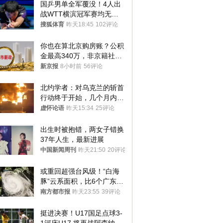
国乒男单全军覆没！4人出
战WTT横滨冠军赛均无缘
八强
搜狐体育
昨天18:45
102评论
你也在算北京购房账？公积
金最高340万，非京籍社保
1年
新京报
8小时前
56评论
北约学者：对乌克兰的斩首
行动终于开始，几个月内乌
将投降
虚怀论语
昨天15:34
25评论
出生时被抱错，两女子错换
37年人生，最新进展
中国新闻周刊
昨天21:50
20评论
或重回超强台风级！“白海
豚”云系面积，比6个广东还
大！深圳官方：注意这件事
南方都市报
昨天23:55
39评论
挺进决赛！U17国足点球3-