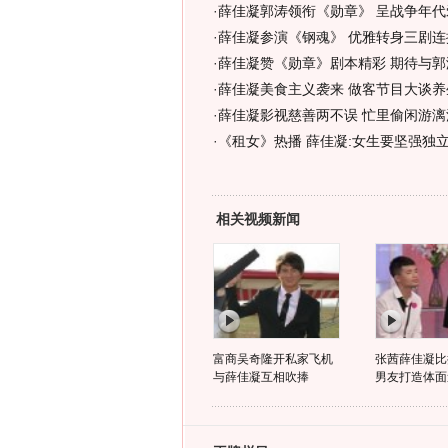
·
薛佳凝郭涛领衔《勋章》 呈战争年代
·
薛佳凝参演《钢魂》 优雅转身三剧连播
·
薛佳凝赞《勋章》剧本精彩 期待与郭
·
薛佳凝美食主义袭来 做客节目大谈养生
·
薛佳凝影视慈善两不误 忙里偷闲游漓江
·
《租女》热播 薛佳凝:女生要坚强独立
相关视频新闻
富商吴奇隆开私家飞机
张茜薛佳凝比
与薛佳凝互相吹捧
男友打造体面