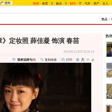
地产
搜狗
新闻
-
体育
-
S
-
娱乐
-
V
-
财经
-
IT
-
汽车
-
房产
-
女人
-
热点：
料
热
》定妆照 薛佳凝 饰演 春苗
2010年12月07日16:13
大
中
我来说两句
(
0
)
复制链接
打印
小