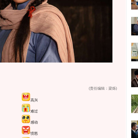
(责任编辑：梁烁)
高兴
难过
感动
愤怒