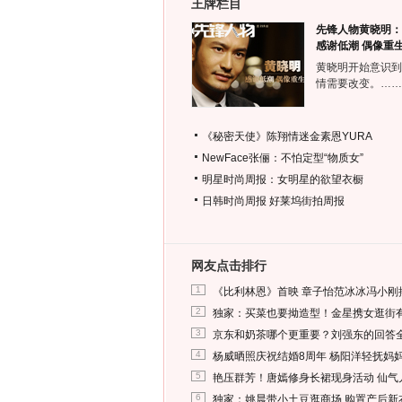
王牌栏目
先锋人物黄晓明：
感谢低潮 偶像重
黄晓明开始意识到
情需要改变。……
《秘密天使》陈翔情迷金素恩YURA
NewFace张俪：不怕定型“物质女”
明星时尚周报：女明星的欲望衣橱
日韩时尚周报
好莱坞街拍周报
网友点击排行
1
《比利林恩》首映 章子怡范冰冰冯小刚
2
独家：买菜也要拗造型！金星携女逛街
3
京东和奶茶哪个更重要？刘强东的回答
4
杨威晒照庆祝结婚8周年 杨阳洋轻抚妈
5
艳压群芳！唐嫣修身长裙现身活动 仙气
6
独家：姚晨带小土豆逛商场 购置产后新