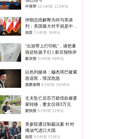
强烈信号
牛弹琴
10小时前
113评论
伊朗总统解释为何与美谈
判：美国最大对手就是中
国，但他们也在对话
知世
7小时前
34评论
“出游带上打印机”，请把暑
假还给孩子们 | 新京报快评
新京报
4小时前
49评论
以色列媒体：穆杰塔巴被紧
急送医，情况危急
观察者网
8小时前
160评论
丈夫坠亡后百万赔偿款被婆
家转移，妻女仅得3万元
新快报
9小时前
52评论
美参院通过制裁法案 针对
俄油气进口大国
知世
9小时前
51评论