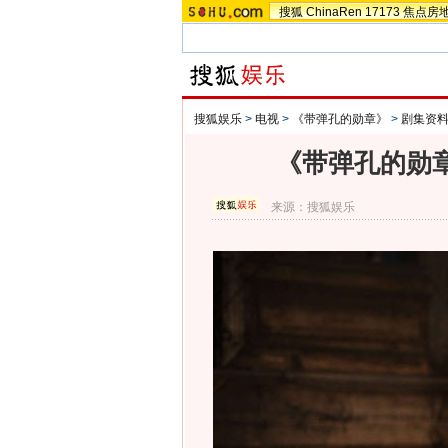
搜狐
ChinaRen
17173
焦点房
搜狐娱乐
>
电视
>
《带弹孔的勋章》
>
剧集资
《带弹孔的勋章
来源：
搜狐娱乐