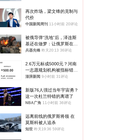
再次炸场，梁文锋的克制与
代价
中国新闻周刊
11小时前
20评论
被俄导弹“洗地”后，泽连斯
基还在做梦：让俄罗斯在冬
季前求和？
兵器先锋
昨天20:13
36评论
2.6万元标成5000元？河南
一志愿规划机构被指标错学
费致考生复读
澎湃新闻
9小时前
31评论
新版76人强过当年宇宙勇？
这一次杜兰特错的离谱了
NBA广角
11小时前
36评论
远离前线的俄罗斯将领 在
莫斯科被人追杀
知世
昨天19:36
59评论