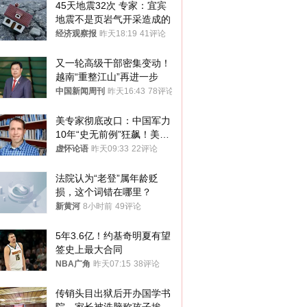
45天地震32次 专家：宜宾
地震不是页岩气开采造成的
经济观察报
昨天18:19
41评论
又一轮高级干部密集变动！
越南“重整江山”再进一步
中国新闻周刊
昨天16:43
78评论
美专家彻底改口：中国军力
10年“史无前例”狂飙！美军
真慌了
虚怀论语
昨天09:33
22评论
法院认为“老登”属年龄贬
损，这个词错在哪里？
新黄河
8小时前
49评论
5年3.6亿！约基奇明夏有望
签史上最大合同
NBA广角
昨天07:15
38评论
传销头目出狱后开办国学书