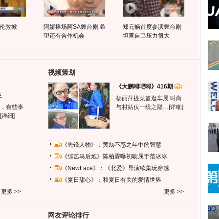
伦敦掀
阿娇捧场阿SA舞台剧 希
郑元畅首度参演舞台剧
望还有合作机会
坦言自己压力很大
视频策划
《大鹏嘚吧嘚》416期
生
杨丽萍提菜篮逛车展 时尚
，有些事
与村姑仅一线之隔…
[详细]
[详细]
《先锋人物》：黄磊不惑之年中的智慧
《综艺马后炮》陈柏霖曝初吻属于范冰冰
《NewFace》：《北爱》导演续集玩穿越
《夏日甜心》：和夏日有关的爱情世界
更多 >>
更多 >>
网友评论排行