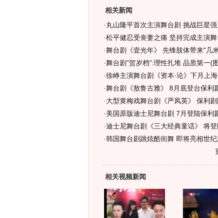
相关新闻
·
丸山隆平首次主演舞台剧 挑战巨星强
·
松平健忍受丧妻之痛 坚持完成主演舞台
·
舞台剧《壹光年》 先锋肢体带来"几米动
·
舞台剧"贺岁档":理性扎堆 品质第一(图
·
徐峥主演舞台剧《资本·论》下月上海
·
舞台剧《敖鲁古雅》 8月底登台保利
·
大型黄梅戏舞台剧《严凤英》 保利剧
·
美国原版迪士尼舞台剧 7月登陆保利
·
迪士尼舞台剧《三大经典童话》 将登
·
韩国舞台剧跳炫酷街舞 即将亮相世纪剧
相关视频新闻