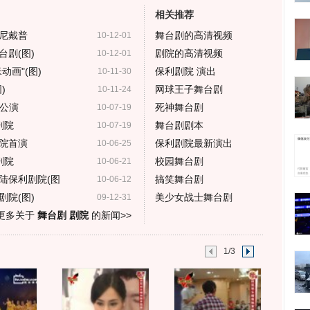
相关推荐
尼戴普
舞台剧的高清视频
10-12-01
剧(图)
剧院的高清视频
10-12-01
画"(图)
保利剧院 演出
10-11-30
)
网球王子舞台剧
10-11-24
公演
死神舞台剧
10-07-19
剧院
舞台剧剧本
10-07-19
院首演
保利剧院最新演出
10-06-25
剧院
校园舞台剧
10-06-21
陆保利剧院(图
搞笑舞台剧
10-06-12
院(图)
美少女战士舞台剧
09-12-31
更多关于
舞台剧 剧院
的新闻>>
1/3