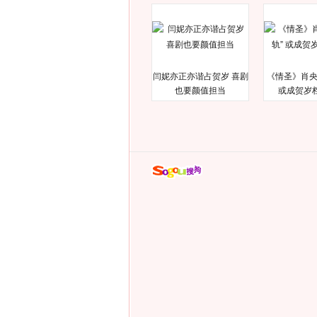
闫妮亦正亦谐占贺岁 喜剧
《情圣》肖央
也要颜值担当
或成贺岁