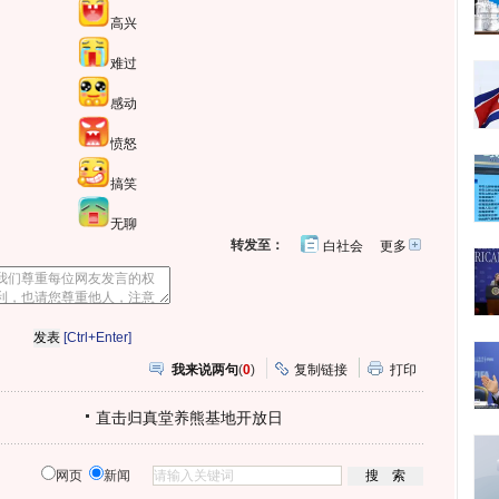
高兴
难过
感动
愤怒
搞笑
无聊
转发至：
白社会
更多
开
心
人
网
人
豆
网
瓣
爱
分
[Ctrl+Enter]
享
我来说两句
(
0
)
复制链接
打印
直击归真堂养熊基地开放日
网页
新闻