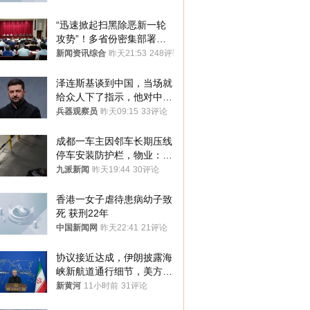
“迅速掀起扫黑除恶新一轮
攻势”！多省份密集部署，
公布举报方式
新闻资讯综合
昨天21:53
248评论
泽连斯基谈到中国，当场就
给众人下了指示，他对中国
和中乌关系，显然又有了新
兵器观察员
昨天09:15
33评论
的想法
成都一车主因邻车长期压线
停车安装防护栏，物业：不
建议装护栏，也会影响自身
九派新闻
昨天19:44
30评论
停车
香港一女子虐待患病幼子致
死 获刑22年
中国新闻网
昨天22:41
21评论
协议接近达成，伊朗披露海
峡新航道通行细节，美方再
提“倒计时”
新黄河
11小时前
31评论