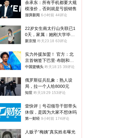
余承东：所有手机都要大规
模涨价，否则就是亏损销售
澎湃新闻
6小时前
44评论
22岁女生南太行山失联已1
0天，家属：她刚大学毕业
想到山里旅行
新京报
昨天23:18
63评论
实力外援加盟！ 官方：北
京首钢签下巴里·布朗和桑
普森
中国篮镜头
昨天18:15
39评论
俄罗斯征兵乱象：熟人设
局，拉一个人给8000元
知世
昨天19:29
153评论
壹快评｜号召领导干部带头
休假，是因为大家不想休吗
第一财经
9小时前
174评论
人贩子“梅姨”真实姓名曝光