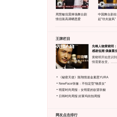
周慧敏倪震捧场舞台剧
中国舞台剧在
情侣装高调晒恩爱
起"功夫旋风"
王牌栏目
先锋人物黄晓明：
感谢低潮 偶像重
黄晓明开始意识到
情需要改变。……
《秘密天使》陈翔情迷金素恩YURA
NewFace张俪：不怕定型“物质女”
明星时尚周报：女明星的欲望衣橱
日韩时尚周报
好莱坞街拍周报
网友点击排行