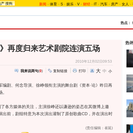
地产
搜狗
新闻
-
体育
-
S
-
娱乐
-
V
-
财经
-
IT
-
汽车
-
房产
-
女人
-
热点：
热
论》再度归来艺术剧院连演五场
2010年12月02日09:53
大
中
我来说两句
(
0
)
复制链接
打印
小
编剧、何念导演、徐峥领衔主演的舞台剧《资本·论》昨日再
场。
了各方媒体的关注，主演徐峥还以谦逊的姿态在其微博上邀
演出前，剧组特意为本次演出灌制了原创歌曲CD，并在演出时
(责任编辑：崔延)