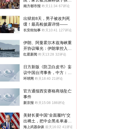
院，家长被洗脑称孩子挨打
才有效果
南方都市报
昨天11:34
67评论
出狱前8天，男子被改判死
缓！最高检披露详情——
长安街知事
昨天10:41
127评论
伊朗、阿曼霍尔木兹海峡重
开协议曝光：伊朗掌控入湾
航道，与阿曼平分“服务费”
红星新闻
昨天13:28
32评论
日方新版《防卫白皮书》妄
议中国台湾事务，中方：强
烈不满、坚决反对，已向日
环球网
昨天18:40
21评论
方严正交涉
官方通报西安赛格商场坠亡
事件
新京报
昨天15:08
186评论
美财长要中国“全面履约”交
出稀土，把中企黑名单凑到
187家，中方做最坏打算
海上武器杂谈
前天16:02
41评论