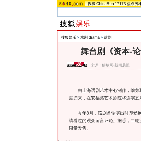
搜狐
ChinaRen
17173
焦点房
搜狐娱乐
>
戏剧 drama
>
话剧
舞台剧《资本-
来源：
解放网-新闻晨报
由上海话剧艺术中心制作，喻荣军
度归来，在安福路艺术剧院将连演五
今年8月，该剧首轮演出时即受到
请看过的观众留言评论。据悉，二轮
限量发售。