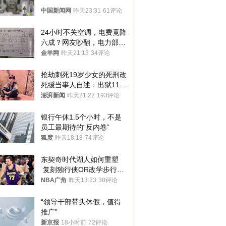
中国新闻网
昨天23:31
61评论
24小时不关空调，电费竟降
六成？网友吵翻，电力部门
回应→
金羊网
昨天21:13
34评论
抢劫刺死19岁少女的死刑改
死缓当事人自述：出狱11年
间始终刻意躲避被害人家属
澎湃新闻
昨天21:22
193评论
银行午休1.5个小时，不是
员工最期待的“反内卷”
狐度
昨天18:18
74评论
东契奇时代湖人如何重塑
 复刻独行侠OR改学步行
者？
NBA广角
昨天13:23
38评论
“领导干部带头休假，值得
推广”
新京报
18小时前
72评论