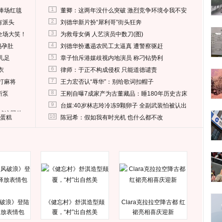
1
捧场红毯
董卿：这两年没什么突破 激烈竞争环境令我不安
2
有派头
刘德华新片扮“犀利哥”街头狂奔
3
全场大笑！
为救母女俩 人艺演员中数刀(图)
4
妈孕肚
刘德华扮邋遢农民工太逼真 遭警察驱赶
5
儿足
章子怡斥港媒歧视内地演员 称刁钻势利
6
衣
律师：于正不构成侵权 只能道德谴责
7
打麻将
王力宏否认“辱华”：别给歌词扣帽子
8
所泵
王刚自曝7成家产为古董藏品：睡180年历史古床
9
台媒:40岁林志玲冷冻9颗卵子 全副武装怕被认出
删掉这照片
10
送蛋糕
陈冠希：假如我有时光机 也什么都不改
破浪》登陆
《健忘村》舒淇造型颠
Clara克拉拉空降古都 红
释放表情包
覆，“村”出自然美
裙亮相喜庆迎新