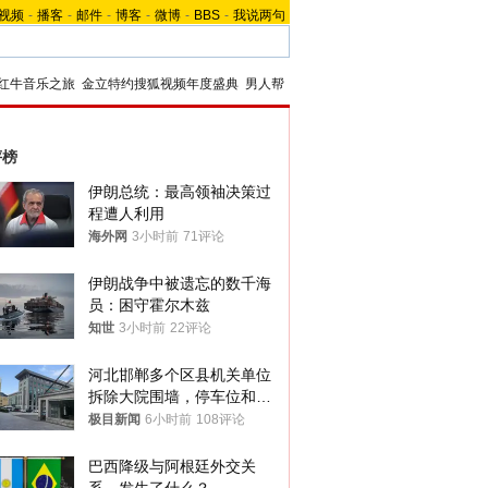
视频
-
播客
-
邮件
-
博客
-
微博
-
BBS
-
我说两句
红牛音乐之旅
金立特约搜狐视频年度盛典
男人帮
评榜
伊朗总统：最高领袖决策过
程遭人利用
海外网
3小时前
71评论
伊朗战争中被遗忘的数千海
员：困守霍尔木兹
知世
3小时前
22评论
河北邯郸多个区县机关单位
拆除大院围墙，停车位和厕
所免费开放，当地多部门回
极目新闻
6小时前
108评论
应
巴西降级与阿根廷外交关