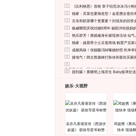
1
《比利林恩》首映 章子怡范冰冰冯小刚
2
独家：买菜也要拗造型！金星携女逛街
3
京东和奶茶哪个更重要？刘强东的回答
4
杨威晒照庆祝结婚8周年 杨阳洋轻抚妈
5
艳压群芳！唐嫣修身长裙现身活动 仙气
6
独家：姚晨带小土豆逛商场 购置产后新
7
成都风味！张靓颖冯轲曝婚纱照 吃串串
8
接地气！阔太熊黛林打扮休闲逛街买厕
9
马蓉离婚后，砸1000万人民币给媒体要求
10
甜到腻！黄晓明上海庆生 Baby挺孕肚
娱乐·大视野
吴亦凡香港宣传《西游伏
邓超携《乘风
妖篇》 获徐导星爷称赞
快本 现场