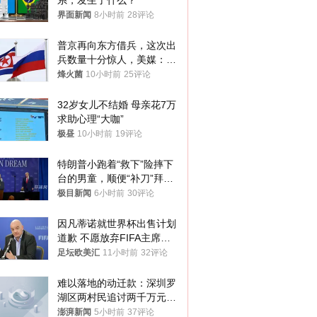
系，发生了什么？
界面新闻
8小时前
28评论
普京再向东方借兵，这次出
兵数量十分惊人，美媒：俄
朝要动真格？
烽火菌
10小时前
25评论
32岁女儿不结婚 母亲花7万
求助心理“大咖”
极昼
10小时前
19评论
特朗普小跑着“救下”险摔下
台的男童，顺便“补刀”拜
登：“我可不想他像拜登一
极目新闻
6小时前
30评论
样摔下来”
因凡蒂诺就世界杯出售计划
道歉 不愿放弃FIFA主席职
位
足坛欧美汇
11小时前
32评论
难以落地的动迁款：深圳罗
湖区两村民追讨两千万元动
迁款八年未果
澎湃新闻
5小时前
37评论