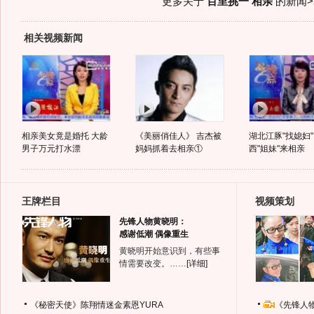
更多关于
百里挑一 相亲
的新闻>
相关视频新闻
相亲美女竟是婚托 大龄
《美丽俏佳人》 吉杰被
湖北江豚"找媳妇"
男子万元打水漂
妈妈抓着去相亲①
西"姐妹"来相亲
王牌栏目
视频策划
先锋人物黄晓明：
感谢低潮 偶像重生
黄晓明开始意识到，有些事
情需要改变。……
[详细]
《秘密天使》陈翔情迷金素恩YURA
《先锋人