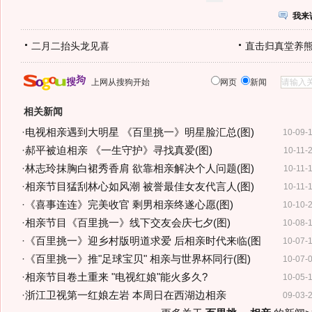
我来
二月二抬头龙见喜
直击归真堂养
上网从搜狗开始
网页
新闻
相关新闻
·
电视相亲遇到大明星 《百里挑一》明星脸汇总(图)
10-09-
·
郝平被迫相亲 《一生守护》寻找真爱(图)
10-11-
·
林志玲抹胸白裙秀香肩 欲靠相亲解决个人问题(图)
10-11-
·
相亲节目猛刮林心如风潮 被誉最佳女友代言人(图)
10-11-
·
《喜事连连》完美收官 剩男相亲终遂心愿(图)
10-10-
·
相亲节目《百里挑一》线下交友会庆七夕(图)
10-08-
·
《百里挑一》迎乡村版明道求爱 后相亲时代来临(图
10-07-
·
《百里挑一》推"足球宝贝" 相亲与世界杯同行(图)
10-07-
·
相亲节目卷土重来 "电视红娘"能火多久?
10-05-
·
浙江卫视第一红娘左岩 本周日在西湖边相亲
09-03-