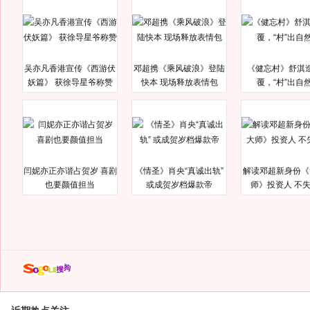
吴亦凡香港宣传《西游伏
邓超携《乘风破浪》登陆
《健忘村》舒淇
妖篇》 获徐导星爷称赞
快本 现场释放表情包
覆，“村”出自
闫妮亦正亦谐占贺岁 喜剧
《情圣》肖央“真诚出轨”
解读邓超新身份《
也要颜值担当
或成贺岁档爆款帝
师》投资人 不