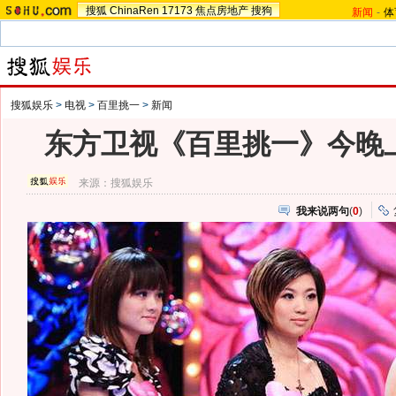
搜狐
ChinaRen
17173
焦点房地产
搜狗
新闻
-
体
搜狐娱乐
>
电视
>
百里挑一
>
新闻
东方卫视《百里挑一》今晚
来源：
搜狐娱乐
我来说两句
(
0
)