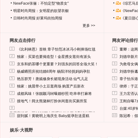
NewFace张俪：不怕定型“物质女”
《综艺马
明星时尚周报：女明星的欲望衣橱
《NewF
日韩时尚周报
好莱坞街拍周报
《夏日甜
更多 >>
网友点击排行
网友评论排行
1
1
《比利林恩》首映 章子怡范冰冰冯小刚捧场红毯
董卿：这两
2
2
独家：买菜也要拗造型！金星携女逛街有派头
刘德华新片
3
3
京东和奶茶哪个更重要？刘强东的回答全场大笑！
为救母女俩
4
4
杨威晒照庆祝结婚8周年 杨阳洋轻抚妈妈孕肚
刘德华扮邋
5
5
艳压群芳！唐嫣修身长裙现身活动 仙气儿足
章子怡斥港
6
6
独家：姚晨带小土豆逛商场 购置产后新衣
律师：于正
7
7
成都风味！张靓颖冯轲曝婚纱照 吃串串打麻将
王力宏否认
8
8
接地气！阔太熊黛林打扮休闲逛街买厕所泵
王刚自曝7
9
9
台媒:40
马蓉离婚后，砸1000万人民币给媒体要求删掉这照片
10
10
甜到腻！黄晓明上海庆生 Baby挺孕肚送蛋糕
陈冠希：假
娱乐·大视野