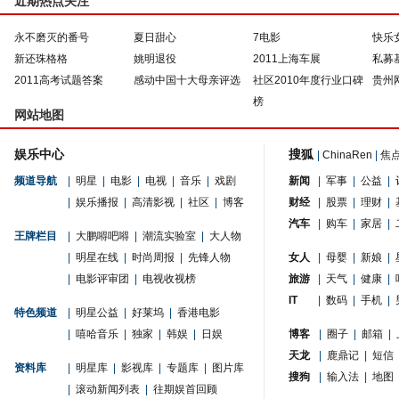
近期热点关注
永不磨灭的番号
夏日甜心
7电影
快乐
新还珠格格
姚明退役
2011上海车展
私募
2011高考试题答案
感动中国十大母亲评选
社区2010年度行业口碑
贵州
榜
网站地图
娱乐中心
搜狐
|
ChinaRen
|
焦
频道导航
|
明星
|
电影
|
电视
|
音乐
|
戏剧
新闻
|
军事
|
公益
|
|
娱乐播报
|
高清影视
|
社区
|
博客
财经
|
股票
|
理财
|
汽车
|
购车
|
家居
|
王牌栏目
|
大鹏嘚吧嘚
|
潮流实验室
|
大人物
|
明星在线
|
时尚周报
|
先锋人物
女人
|
母婴
|
新娘
|
|
电影评审团
|
电视收视榜
旅游
|
天气
|
健康
|
IT
|
数码
|
手机
|
特色频道
|
明星公益
|
好莱坞
|
香港电影
|
嘻哈音乐
|
独家
|
韩娱
|
日娱
博客
|
圈子
|
邮箱
|
天龙
|
鹿鼎记
|
短信
资料库
|
明星库
|
影视库
|
专题库
|
图片库
搜狗
|
输入法
|
地图
|
滚动新闻列表
|
往期娱首回顾