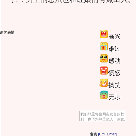
新闻表情
高兴
难过
感动
愤怒
搞笑
无聊
[Ctrl+Enter]