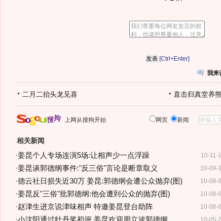
[Ctrl+Enter]
我来
二月二抬头龙见喜
直击归真堂养
上网从搜狗开始
网页
新闻
相关新闻
·
姜昆个人专场连演5场:让相声少一点浮躁
10-11-
·
姜昆谈郭德纲事件:"反三俗"言论是断章取义
10-09-
·
德云社日损失近30万 姜昆:郭德纲会遭公众抛弃(图)
10-08-
·
姜昆反"三俗"批郭德纲:他会遭到公众的抛弃(图)
10-08-
·
赵津生进京说津味相声 特邀姜昆登台助阵
10-08-
·
小沈阳通过牡丹奖初评 姜昆欢迎周立波郭德纲
10-05-