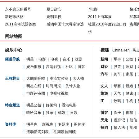
永不磨灭的番号
夏日甜心
7电影
快乐
新还珠格格
姚明退役
2011上海车展
私募
2011高考试题答案
感动中国十大母亲评选
社区2010年度行业口碑
贵州
榜
网站地图
娱乐中心
搜狐
|
ChinaRen
|
焦
频道导航
|
明星
|
电影
|
电视
|
音乐
|
戏剧
新闻
|
军事
|
公益
|
|
娱乐播报
|
高清影视
|
社区
|
博客
财经
|
股票
|
理财
|
汽车
|
购车
|
家居
|
王牌栏目
|
大鹏嘚吧嘚
|
潮流实验室
|
大人物
|
明星在线
|
时尚周报
|
先锋人物
女人
|
母婴
|
新娘
|
|
电影评审团
|
电视收视榜
旅游
|
天气
|
健康
|
IT
|
数码
|
手机
|
特色频道
|
明星公益
|
好莱坞
|
香港电影
|
嘻哈音乐
|
独家
|
韩娱
|
日娱
博客
|
圈子
|
邮箱
|
天龙
|
鹿鼎记
|
短信
资料库
|
明星库
|
影视库
|
专题库
|
图片库
搜狗
|
输入法
|
地图
|
滚动新闻列表
|
往期娱首回顾