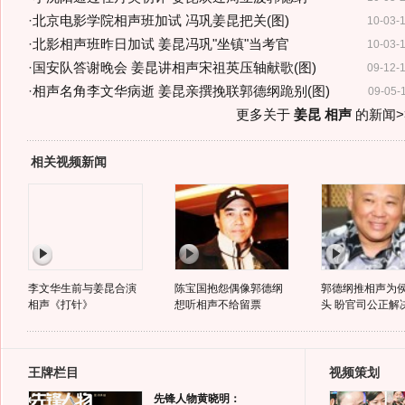
·
北京电影学院相声班加试 冯巩姜昆把关(图)
10-03-
·
北影相声班昨日加试 姜昆冯巩"坐镇"当考官
10-03-
·
国安队答谢晚会 姜昆讲相声宋祖英压轴献歌(图)
09-12-
·
相声名角李文华病逝 姜昆亲撰挽联郭德纲跪别(图)
09-05-
更多关于
姜昆 相声
的新闻>
相关视频新闻
李文华生前与姜昆合演
陈宝国抱怨偶像郭德纲
郭德纲推相声为
相声《打针》
想听相声不给留票
头 盼官司公正解
王牌栏目
视频策划
先锋人物黄晓明：