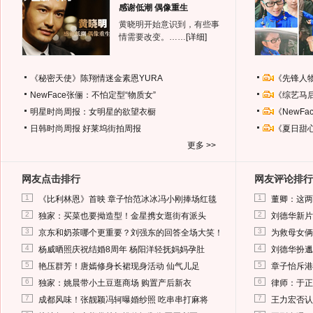
感谢低潮 偶像重生
黄晓明开始意识到，有些事
情需要改变。……
[详细]
《秘密天使》陈翔情迷金素恩YURA
《先锋人
NewFace张俪：不怕定型“物质女”
《综艺马
明星时尚周报：女明星的欲望衣橱
《NewF
日韩时尚周报
好莱坞街拍周报
《夏日甜
更多 >>
网友点击排行
网友评论排行
1
1
《比利林恩》首映 章子怡范冰冰冯小刚捧场红毯
董卿：这两
2
2
独家：买菜也要拗造型！金星携女逛街有派头
刘德华新片
3
3
京东和奶茶哪个更重要？刘强东的回答全场大笑！
为救母女俩
4
4
杨威晒照庆祝结婚8周年 杨阳洋轻抚妈妈孕肚
刘德华扮邋
5
5
艳压群芳！唐嫣修身长裙现身活动 仙气儿足
章子怡斥港
6
6
独家：姚晨带小土豆逛商场 购置产后新衣
律师：于正
7
7
成都风味！张靓颖冯轲曝婚纱照 吃串串打麻将
王力宏否认