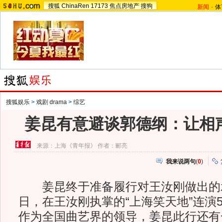
搜狐
ChinaRen
17173
焦点房地产
搜狗
新闻
-
体
搜狐娱乐
>
戏剧 drama
>
综艺
姜昆有意避谈郭德纲：让相
来源：
上海《青年报》
作者：郦亮
我来说两句
(
0
)
姜昆终于准备履行对王汝刚做出的承诺
日，在王汝刚执掌的“上海笑天地”连演
作为全国曲艺界的领导，姜昆此行还有一