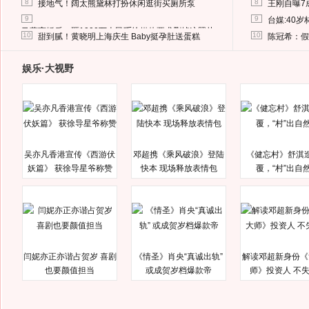
8
8
接地气！阔太熊黛林打扮休闲逛街买厕所泵
王刚自曝7
9
9
台媒:40
马蓉离婚后，砸1000万人民币给媒体要求删掉这照片
10
10
甜到腻！黄晓明上海庆生 Baby挺孕肚送蛋糕
陈冠希：假
娱乐·大视野
吴亦凡香港宣传《西游伏
邓超携《乘风破浪》登陆
《健忘村》舒淇
妖篇》 获徐导星爷称赞
快本 现场释放表情包
覆，“村”出自
闫妮亦正亦谐占贺岁 喜剧
《情圣》肖央“真诚出轨”
解读邓超新身份《
也要颜值担当
或成贺岁档爆款帝
师》投资人 不