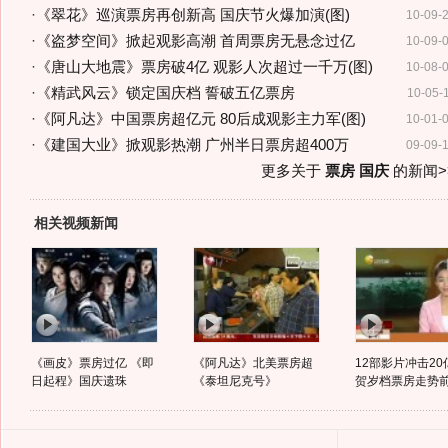
·
《翠花》巡演票房再创新高 国庆节火爆加演(图)
10-09-
·
《盗梦空间》掀起观影高潮 首周票房无悬念过亿
10-09-
·
《唐山大地震》票房破4亿 观影人次超过一千万(图)
10-08-
·
《精武风云》锁定国庆档 誓破五亿票房
10-05-
·
《阿凡达》中国票房超亿元 80后成观影主力军(图)
10-01-
·
《建国大业》掀观影热潮 广州半日票房超400万
09-09-
更多关于
票房 国庆
的新闻>
相关视频新闻
《画皮》票房过亿 《即
《阿凡达》北美票房超
12部影片冲击20
日起程》国庆遗珠
《泰坦尼克号》
贺岁档票房走势