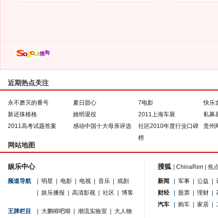
近期热点关注
永不磨灭的番号
夏日甜心
7电影
快乐
新还珠格格
姚明退役
2011上海车展
私募
2011高考试题答案
感动中国十大母亲评选
社区2010年度行业口碑
贵州
榜
网站地图
娱乐中心
搜狐
|
ChinaRen
|
焦
频道导航
|
明星
|
电影
|
电视
|
音乐
|
戏剧
新闻
|
军事
|
公益
|
|
娱乐播报
|
高清影视
|
社区
|
博客
财经
|
股票
|
理财
|
汽车
|
购车
|
家居
|
王牌栏目
|
大鹏嘚吧嘚
|
潮流实验室
|
大人物