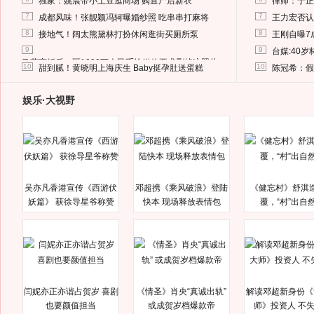
独家：姚晨带小土豆逛商场 购置产后新衣
律师：于正
7
7
成都风味！张靓颖冯轲曝婚纱照 吃串串打麻将
王力宏否认
8
8
接地气！阔太熊黛林打扮休闲逛街买厕所泵
王刚自曝7
9
9
台媒:40
马蓉离婚后，砸1000万人民币给媒体要求删掉这照片
10
10
甜到腻！黄晓明上海庆生 Baby挺孕肚送蛋糕
陈冠希：假
娱乐·大视野
吴亦凡香港宣传《西游伏
邓超携《乘风破浪》登陆
《健忘村》舒淇
妖篇》 获徐导星爷称赞
快本 现场释放表情包
覆，“村”出自
闫妮亦正亦谐占贺岁 喜剧
《情圣》肖央“真诚出轨”
解读邓超新身份《
也要颜值担当
或成贺岁档爆款帝
师》投资人 不