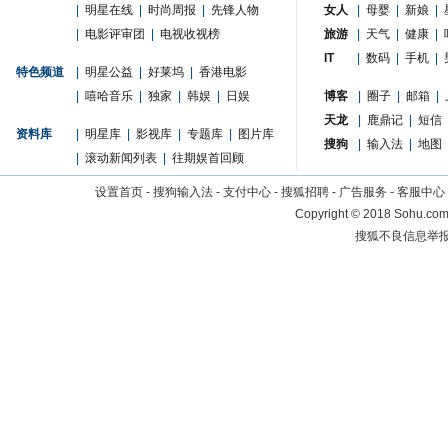
|
明星在线
|
时尚周报
|
先锋人物
女人
|
母婴
|
新娘
|
|
电影评审团
|
电视收视榜
旅游
|
天气
|
健康
|
IT
|
数码
|
手机
|
特色频道
|
明星公益
|
好莱坞
|
香港电影
|
嘻哈音乐
|
独家
|
韩娱
|
日娱
博客
|
圈子
|
邮箱
|
天龙
|
鹿鼎记
|
短信
资料库
|
明星库
|
影视库
|
专题库
|
图片库
搜狗
|
输入法
|
地图
|
滚动新闻列表
|
往期娱首回顾
设置首页
-
搜狗输入法
-
支付中心
-
搜狐招聘
-
广告服务
-
客服中心
Copyright
©
2018 Sohu.com 
搜狐不良信息举