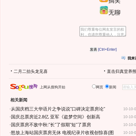
搞笑
无聊
[Ctrl+Enter]
我来
二月二抬头龙见喜
直击归真堂养
上网从搜狗开始
网页
新闻
相关新闻
·
从国庆档三大华语片之争说说"口碑决定票房论"
10-10-
·
国庆总票房近2.8亿 亚军《盗梦空间》创新高
10-10-
·
国庆票房不敌中秋:"长"了假期"短"了票房
10-10-
·
怒放上海站国庆票房无休 电视纪录片收视创惊喜(图
10-10-