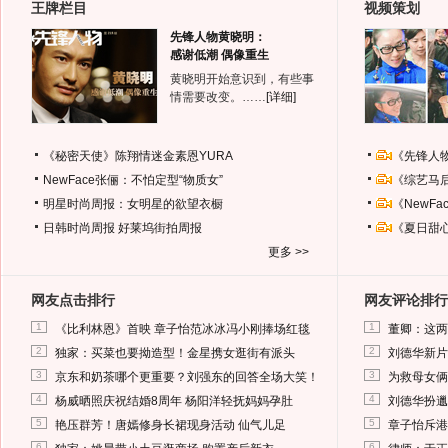
王牌栏目
视频策划
先锋人物黄晓明：
感谢低潮 偶像重生
黄晓明开始意识到，有些事
情需要改变。……
[详细]
《秘密天使》陈翔情迷金素恩YURA
《先锋人
NewFace张俪：不怕定型“物质女”
《综艺马
明星时尚周报：女明星的欲望衣橱
《NewF
日韩时尚周报
好莱坞街拍周报
《夏日甜
更多 >>
网友点击排行
网友评论排行
1
1
《比利林恩》首映 章子怡范冰冰冯小刚捧场红毯
董卿：这两
2
2
独家：买菜也要拗造型！金星携女逛街有派头
刘德华新片
3
3
京东和奶茶哪个更重要？刘强东的回答全场大笑！
为救母女俩
4
4
杨威晒照庆祝结婚8周年 杨阳洋轻抚妈妈孕肚
刘德华扮邋
5
5
艳压群芳！唐嫣修身长裙现身活动 仙气儿足
章子怡斥港
6
6