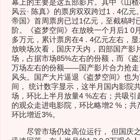
幕上的主要是这五部影片。其中《山楂
风云· 陈真》的票房双双跨过1 . 4亿
帝国》首周票房已过1亿元，至截稿时已迈
阶。《盗梦空间》在放映一个月后1 0月份再
多万元，累计票房在4 . 4亿元左右，
放映场次看，国庆7天内，四部国产影片共
场，占据市场85%左右的份额，而《盗
万场左右的份额——国产影片合力抢走
风头。国产大片逼退《盗梦空间》也为
间， 统计数字显示，这半月国内影院共
场，环比上半月放量4 %左右；共吸引超过
的观众走进电影院，环比略增2 %；共
环比增近3%。
尽管市场仍处高位运行， 但国庆之