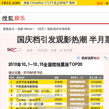
搜狐
ChinaRen
17173
焦点房地产
搜狗
新闻
-
体
搜狐娱乐
>
电影 Movie
>
《综艺》电影国内市场评析
国庆档引发观影热潮 半月
来源：
《综艺报》
作者：文/ 朱玉卿
我来说两句
(
0
)