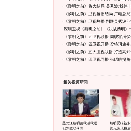
·
《黎明之前》将大结局 吴秀波:我并
·
《黎明之前》卫视抢播结局 广电总局
·
《黎明之前》卫视热播 刚毅吴秀波斗演
·
深圳卫视《黎明之前》《决战黎明》
·
《黎明之前》五卫视联播 周骏将潜伏
·
《黎明之前》四卫视开播 梁镜珂旗袍
·
《黎明之前》五大卫视联播 打造高知
·
《黎明之前》四卫视同播 张晞临揭角
相关视频新闻
黑龙江黎明监狱越狱逃
黎明爱猫被安
犯陈聪聪落网
善无缘见最后