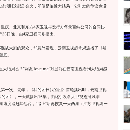
未曾想到这部剧会火，即便是临近大结局，它引发的争议也没
庆、北京和东方4家卫视与发行方华录百纳公司的合同协
于25日晚，由4家卫视同步播出。
战大剧的观众，却意外发现，云南卫视超常规连播了《黎
谜底。
结局么？”网友“love me”对提前在云南卫视看到大结局感
一次。去年，《我的团长我的团》首轮播出时，云南卫视
我的团》，一天就播出16集，由此引发各大卫视抢播风潮
集速度追赶其他台，“追上”后再恢复一天两集；江苏卫视则一