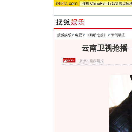
搜狐
ChinaRen
17173
焦点房
搜狐娱乐
>
电视
>
《黎明之前》
>
新闻动态
云南卫视抢播《
来源：
重庆晨报