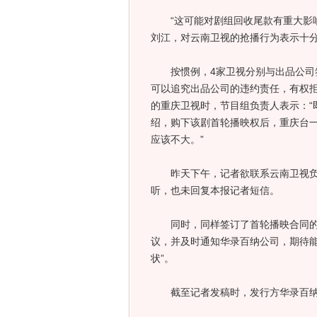
“这可能对剧组回收尾款有重大影响
刘江，对云南卫视的抢播行为表示十
按惯例，4家卫视分别与出品公司签
可以追究出品公司的违约责任，有权
的重庆卫视时，节目组负责人表示：“
绍，购下该剧首轮播映权后，重庆台一
应该不大。”
昨天下午，记者欲联系云南卫视负责
听，也未回复本报记者短信。
同时，同样签订了首轮播映合同的北
议，并及时通知华录百纳公司，期待能
状”。
截至记者发稿时，发行方华录百纳