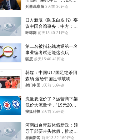
前高呼“生死存亡”，几天后
又换了一个说法
兵器观察员
3天前
36评论
日方新版《防卫白皮书》妄
议中国台湾事务，中方：强
烈不满、坚决反对，已向日
环球网
前天18:40
21评论
方严正交涉
第二名被指花钱劝退第一名 
事业编考试还能这么玩
狐度
前天15:40
41评论
韩媒：中国U17国足绝杀阿
森纳 这给韩国足球敲响了
警钟
射门中国
3天前
50评论
流量要涨价了？运营商下架
低价大流量卡，“19元200
G”成为历史
搜狐科技
3天前
35评论
河南出台带薪休假新政：领
导干部要带头休假，推动全
员应休尽休、休满休足
界面新闻
前天13:32
169评论