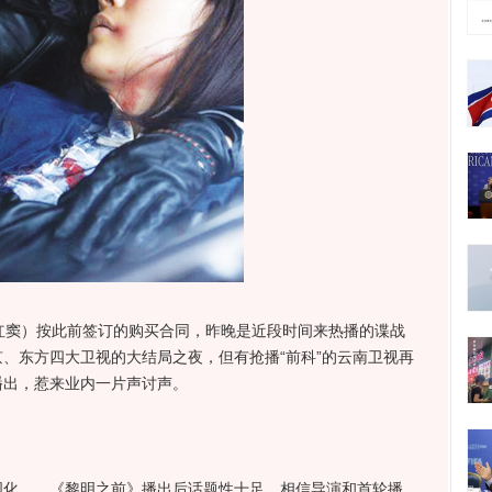
红窦）按此前签订的购买合同，昨晚是近段时间来热播的谍战
、东方四大卫视的大结局之夜，但有抢播“前科”的云南卫视再
播出，惹来业内一片声讨声。
……《黎明之前》播出后话题性十足，相信导演和首轮播