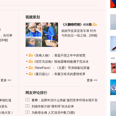
视频策划
《大鹏嘚吧嘚》416期
生
杨丽萍提菜篮逛车展 时尚
，有些事
与村姑仅一线之隔…
[详细]
[详细]
《先锋人物》：黄磊不惑之年中的智慧
《综艺马后炮》陈柏霖曝初吻属于范冰冰
《NewFace》：《北爱》导演续集玩穿越
《夏日甜心》：和夏日有关的爱情世界
更多 >>
更多 >>
网友评论排行
1
捧场红毯
董卿：这两年没什么突破 激烈竞争环境令我不安
2
有派头
刘德华新片扮“犀利哥”街头狂奔
3
全场大笑！
为救母女俩 人艺演员中数刀(图)