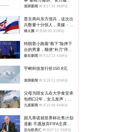
事”案检方撤诉、警方撤
案，两被告人获国赔
澎湃新闻
昨天17:33
86评论
普京再向东方借兵，这次出
兵数量十分惊人，美媒：俄
朝要动真格？
烽火菌
昨天08:30
31评论
特朗普小跑着“救下”险摔下
台的男童，顺便“补刀”拜
登：“我可不想他像拜登一
极目新闻
昨天12:13
43评论
样摔下来”
宇树科技发行价150.8元
澎湃新闻
昨天19:11
83评论
父母为陪女儿在大学食堂承
包档口2年，女儿发声：初
衷是为了陪伴，毕业后将不
九派新闻
昨天15:48
64评论
再营业
因凡蒂诺就世界杯出售计划
道歉 不愿放弃FIFA主席职
位
足坛欧美汇
昨天07:11
33评论