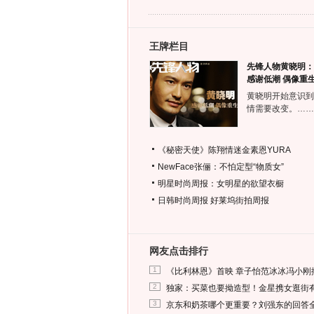
王牌栏目
先锋人物黄晓明：
感谢低潮 偶像重
黄晓明开始意识到
情需要改变。……
《秘密天使》陈翔情迷金素恩YURA
NewFace张俪：不怕定型“物质女”
明星时尚周报：女明星的欲望衣橱
日韩时尚周报
好莱坞街拍周报
网友点击排行
1
《比利林恩》首映 章子怡范冰冰冯小刚
2
独家：买菜也要拗造型！金星携女逛街
3
京东和奶茶哪个更重要？刘强东的回答