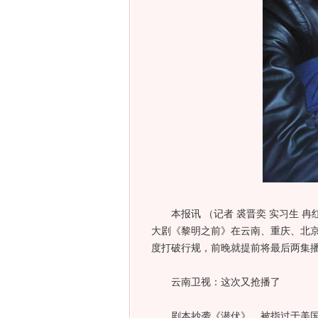
本报讯 （记者 裘晋奕 实习生 冉
大剧《黎明之前》在云南、重庆、北京
度打破行规，前晚就提前将最后两集
云南卫视：这次又抢播了
剧本抄袭《潜伏》、被指过于美国化