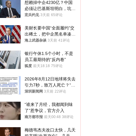
想赖掉中企4230亿？中国
必须让巴基斯坦明白，坑中
国人钱的代价！
宏兵灼见
3天前
65评论
美财长要中国“全面履约”交
出稀土，把中企黑名单凑到
187家，中方做最坏打算
海上武器杂谈
3天前
41评论
银行午休1.5个小时，不是
员工最期待的“反内卷”
狐度
前天18:18
75评论
2026年8月12日地球将失去
引力7秒，致万人死亡？“该
说法是借日全食来制造恐
深圳新闻网
3天前
22评论
慌”
“谁来了月经，我都闻到味
了”惹争议，官方介入
南方都市报
前天00:48
38评论
梅德韦杰夫改口太快，几天