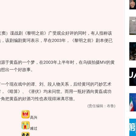
红窦）谍战剧《黎明之前》广受观众好评的同时，有人指称该
，该剧编剧黄珂表示，早在2003年，《黎明之前》剧本便已
于黄磊的一个梦，在2003年上半年时，在乌镇拍摄MV的黄
构想出一个好故事。
个现在戏中的谭、刘、段人物关系，后经黄珂的巧妙艺术
时，《暗算》、《潜伏》均未问世。而用一瓶好酒向黄磊成功
一角把黄磊的好酒习性也表现得淋漓尽致。
(责任编辑：布鲁)
高兴
难过