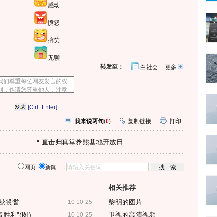
感动
愤怒
搞笑
无聊
转发至：
白社会
更多
开
心
人
网
人
豆
网
瓣
爱
分
[Ctrl+Enter]
享
我来说两句
(
0
)
复制链接
打印
直击归真堂养熊基地开放日
网页
新闻
相关推荐
获赞誉
黎明的图片
10-10-25
胜利"(图)
卫视的高清视频
10-10-25