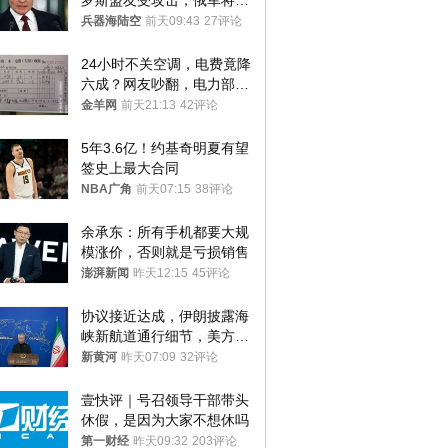
罗斯盟友受攻击，俄军将动
用核武器保护
兵器海陆空
前天09:43
27评论
24小时不关空调，电费竟降
六成？网友吵翻，电力部门
回应→
金羊网
前天21:13
42评论
5年3.6亿！约基奇明夏有望
签史上最大合同
NBA广角
前天07:15
38评论
余承东：所有手机都要大规
模涨价，否则就是亏损销售
澎湃新闻
昨天12:15
45评论
协议接近达成，伊朗披露海
峡新航道通行细节，美方再
提“倒计时”
新黄河
昨天07:09
32评论
壹快评｜号召领导干部带头
休假，是因为大家不想休吗
第一财经
昨天09:32
203评论