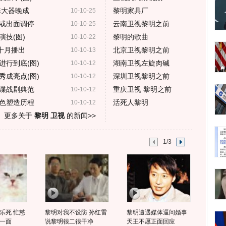
非大器晚成
黎明家具厂
10-10-25
或出面调停
云南卫视黎明之前
10-10-25
技(图)
黎明的歌曲
10-10-22
十月播出
北京卫视黎明之前
10-10-13
进行到底(图)
湖南卫视左旋肉碱
10-10-12
秀成亮点(图)
深圳卫视黎明之前
10-10-12
谍战剧典范
重庆卫视 黎明之前
10-10-12
色塑造历程
活死人黎明
10-10-12
更多关于
黎明 卫视
的新闻>>
1/3
乐死 忙慈
黎明对我不设防 孙红雷
黎明遭遇媒体逼问婚事
一面
说黎明很二很干净
天王不愿正面回应