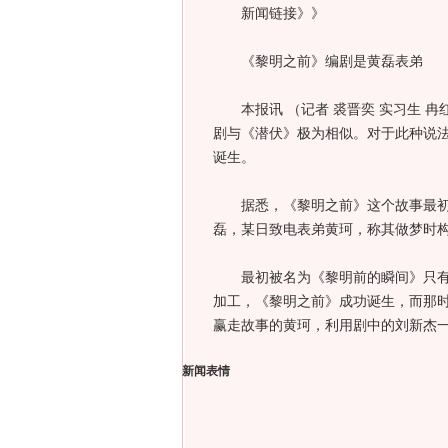
新闻链接》》
《黎明之前》编剧是黄磊表弟
本报讯 （记者 裘晋奕 实习生 冉
剧与《潜伏》极为相似。对于此种说法
诞生。
据悉，《黎明之前》这个故事最初源
磊，某日致电表弟黄珂，称其做梦时
最初被名为《黎明前的瞬间》只有一
加工，《黎明之前》成功诞生，而那
赢走故事的黄珂，利用剧中的刘新杰
新闻表情