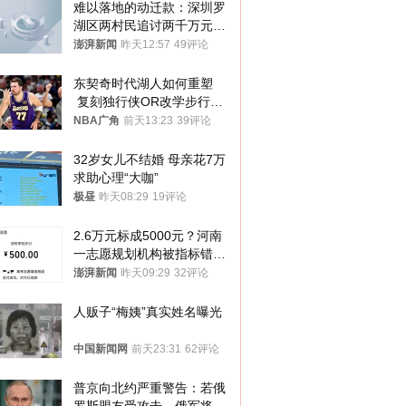
难以落地的动迁款：深圳罗
湖区两村民追讨两千万元动
迁款八年未果
澎湃新闻
昨天12:57
49评论
东契奇时代湖人如何重塑
 复刻独行侠OR改学步行
者？
NBA广角
前天13:23
39评论
32岁女儿不结婚 母亲花7万
求助心理“大咖”
极昼
昨天08:29
19评论
2.6万元标成5000元？河南
一志愿规划机构被指标错学
费致考生复读
澎湃新闻
昨天09:29
32评论
人贩子“梅姨”真实姓名曝光
中国新闻网
前天23:31
62评论
普京向北约严重警告：若俄