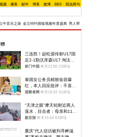
视频
-
播客
-
邮件
-
博客
-
微博
-
BBS
-
我说两句
红牛音乐之旅
金立特约搜狐视频年度盛典
男人帮
评榜
三连胜！赵松源传射U17国
足2-1勒沃库森U17 淘汰赛
将战河床
射门中国
昨天21:50
23评论
泰国女公务员精致妆容爆
红，本人回应批评：不喜欢
就别看
观察者网
昨天18:32
51评论
“天津之眼”摩天轮附近两人
落水，目击者：母亲和11岁
儿子先后被打捞上岸
新京报
昨天15:43
63评论
重庆“代人信访被判寻衅滋