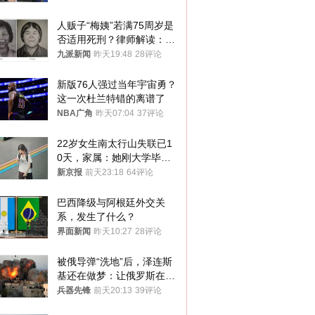
人贩子“梅姨”若满75周岁是
否适用死刑？律师解读：很
大概率不会被判处死刑
九派新闻
昨天19:48
28评论
新版76人强过当年宇宙勇？
这一次杜兰特错的离谱了
NBA广角
昨天07:04
37评论
22岁女生南太行山失联已1
0天，家属：她刚大学毕业
想到山里旅行
新京报
前天23:18
64评论
巴西降级与阿根廷外交关
系，发生了什么？
界面新闻
昨天10:27
28评论
被俄导弹“洗地”后，泽连斯
基还在做梦：让俄罗斯在冬
季前求和？
兵器先锋
前天20:13
39评论