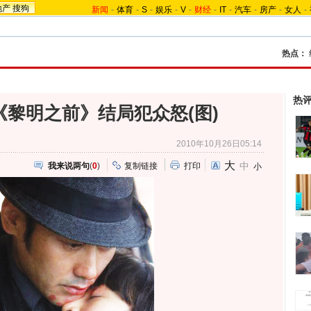
地产
搜狗
新闻
-
体育
-
S
-
娱乐
-
V
-
财经
-
IT
-
汽车
-
房产
-
女人
-
热点：
热
黎明之前》结局犯众怒(图)
2010年10月26日05:14
大
中
我来说两句
(
0
)
复制链接
打印
小