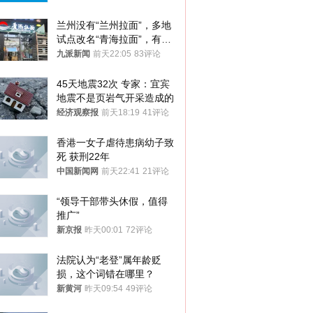
兰州没有“兰州拉面”，多地
试点改名“青海拉面”，有商
家改名已两年
九派新闻
前天22:05
83评论
45天地震32次 专家：宜宾
地震不是页岩气开采造成的
经济观察报
前天18:19
41评论
香港一女子虐待患病幼子致
死 获刑22年
中国新闻网
前天22:41
21评论
“领导干部带头休假，值得
推广”
新京报
昨天00:01
72评论
法院认为“老登”属年龄贬
损，这个词错在哪里？
新黄河
昨天09:54
49评论