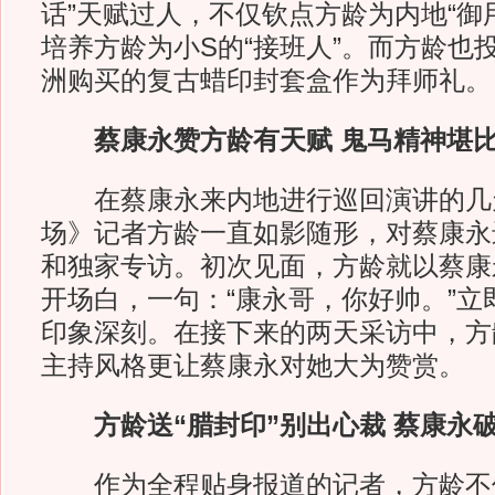
话”天赋过人，不仅钦点方龄为内地“御
培养方龄为小S的“接班人”。而方龄也
洲购买的复古蜡印封套盒作为拜师礼。
蔡康永赞方龄有天赋 鬼马精神堪比
在蔡康永来内地进行巡回演讲的几
场》记者方龄一直如影随形，对蔡康永
和独家专访。初次见面，方龄就以蔡康
开场白，一句：“康永哥，你好帅。”立
印象深刻。在接下来的两天采访中，方
主持风格更让蔡康永对她大为赞赏。
方龄送“腊封印”别出心裁 蔡康永
作为全程贴身报道的记者，方龄不