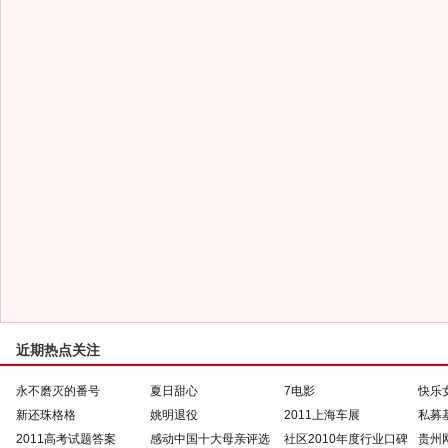
近期热点关注
永不磨灭的番号
夏日甜心
7电影
快乐
新还珠格格
姚明退役
2011上海车展
私募
2011高考试题答案
感动中国十大母亲评选
社区2010年度行业口碑
贵州