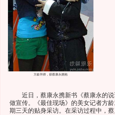
方龄拜师，获蔡康永拥抱
近日，蔡康永携新书《蔡康永的说
做宣传。《最佳现场》的美女记者方龄
期三天的贴身采访。在采访过程中，蔡