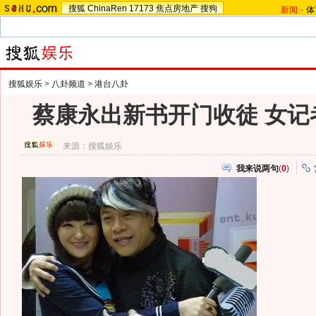
搜狐
ChinaRen
17173
焦点房地产
搜狗
新闻
-
体
搜狐娱乐
>
八卦频道
>
港台八卦
蔡康永出新书开门收徒 女记
来源：
搜狐娱乐
我来说两句
(
0
)