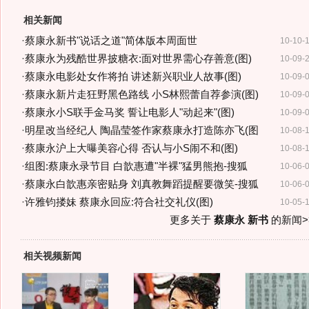
相关新闻
·
蔡康永新书"说话之道"简体版本周面世
10-10-
·
蔡康永为残酷世界披糖衣:面对世界需心存善意(图)
10-09-
·
蔡康永电影处女作将拍 讲述新兴职业人故事(图)
10-09-
·
蔡康永新片走狂野黑色路线 小S林熙蕾自荐参演(图)
10-09-
·
蔡康永小S联手金马奖 誓让电影人"动起来"(图)
10-09-
·
明星改当经纪人 陶晶莹签作家蔡康永打造陈亦飞(图
10-08-
·
蔡康永沪上大曝美容心得 否认与小S闹不和(图)
10-08-
·
组图:蔡康永录节目 白歆惠遭"半裸"猛男熊抱-搜狐
10-06-
·
蔡康永白歆惠亲密贴身 刘真教舞蹈提醒要微笑-搜狐
10-06-
·
许雅钧搂妹 蔡康永回应:符合社交礼仪(图)
10-05-
更多关于
蔡康永 新书
的新闻>
相关视频新闻