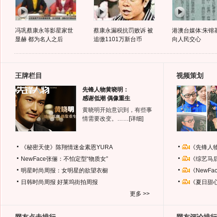
冯巩蔡康永等影星家世
蔡康永漏税抗罚败诉 被
港澳台媒体:朱镕
显赫 都为名人之后
追缴1101万新台币
向人民交心
王牌栏目
视频策划
先锋人物黄晓明：
感谢低潮 偶像重生
黄晓明开始意识到，有些事
情需要改变。……
[详细]
《秘密天使》陈翔情迷金素恩YURA
《先锋人
NewFace张俪：不怕定型“物质女”
《综艺马
明星时尚周报：女明星的欲望衣橱
《NewF
日韩时尚周报
好莱坞街拍周报
《夏日甜
更多 >>