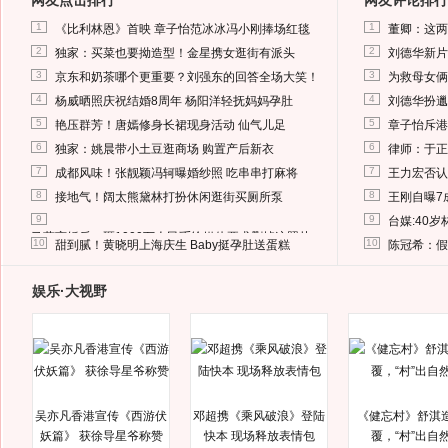
网友点击排行
网友评论排行
1
1
《比利林恩》首映 章子怡范冰冰冯小刚捧场红毯
董卿：这两
2
2
独家：买菜也要拗造型！金星携女逛街有派头
刘德华新片
3
3
京东和奶茶哪个更重要？刘强东的回答全场大笑！
为救母女俩
4
4
杨威晒照庆祝结婚8周年 杨阳洋轻抚妈妈孕肚
刘德华扮邋
5
5
艳压群芳！唐嫣修身长裙现身活动 仙气儿足
章子怡斥港
6
6
独家：姚晨带小土豆逛商场 购置产后新衣
律师：于正
7
7
成都风味！张靓颖冯轲曝婚纱照 吃串串打麻将
王力宏否认
8
8
接地气！阔太熊黛林打扮休闲逛街买厕所泵
王刚自曝7
9
9
台媒:40
马蓉离婚后，砸1000万人民币给媒体要求删掉这照片
10
10
甜到腻！黄晓明上海庆生 Baby挺孕肚送蛋糕
陈冠希：假
娱乐·大视野
吴亦凡香港宣传《西游伏
邓超携《乘风破浪》登陆
《健忘村》舒淇
妖篇》 获徐导星爷称赞
快本 现场释放表情包
覆，“村”出自