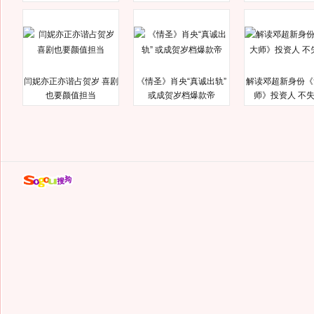
闫妮亦正亦谐占贺岁 喜剧
《情圣》肖央“真诚出轨”
解读邓超新身份《
也要颜值担当
或成贺岁档爆款帝
师》投资人 不