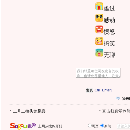
难过
感动
愤怒
搞笑
无聊
[Ctrl+Enter]
我来
二月二抬头龙见喜
直击归真堂养
上网从搜狗开始
网页
新闻