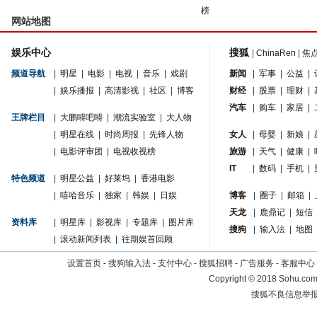
榜
网站地图
娱乐中心
搜狐
|
ChinaRen
|
焦
频道导航
|
明星
|
电影
|
电视
|
音乐
|
戏剧
新闻
|
军事
|
公益
|
|
娱乐播报
|
高清影视
|
社区
|
博客
财经
|
股票
|
理财
|
汽车
|
购车
|
家居
|
王牌栏目
|
大鹏嘚吧嘚
|
潮流实验室
|
大人物
|
明星在线
|
时尚周报
|
先锋人物
女人
|
母婴
|
新娘
|
|
电影评审团
|
电视收视榜
旅游
|
天气
|
健康
|
IT
|
数码
|
手机
|
特色频道
|
明星公益
|
好莱坞
|
香港电影
|
嘻哈音乐
|
独家
|
韩娱
|
日娱
博客
|
圈子
|
邮箱
|
天龙
|
鹿鼎记
|
短信
资料库
|
明星库
|
影视库
|
专题库
|
图片库
搜狗
|
输入法
|
地图
|
滚动新闻列表
|
往期娱首回顾
设置首页
-
搜狗输入法
-
支付中心
-
搜狐招聘
-
广告服务
-
客服中心
Copyright
©
2018 Sohu.com 
搜狐不良信息举