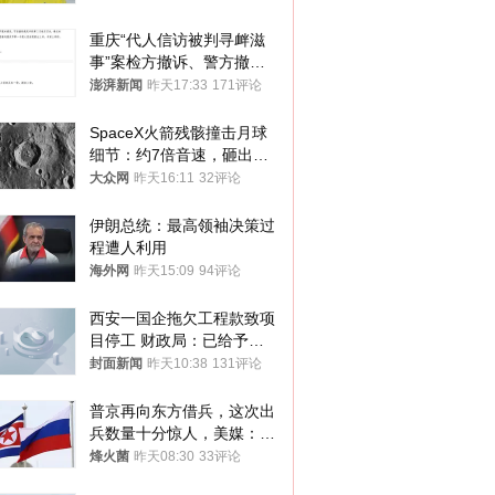
重庆“代人信访被判寻衅滋
事”案检方撤诉、警方撤
案，两被告人获国赔
澎湃新闻
昨天17:33
171评论
SpaceX火箭残骸撞击月球
细节：约7倍音速，砸出直
径约30米撞击坑
大众网
昨天16:11
32评论
伊朗总统：最高领袖决策过
程遭人利用
海外网
昨天15:09
94评论
西安一国企拖欠工程款致项
目停工 财政局：已给予处
分，正督促整改
封面新闻
昨天10:38
131评论
普京再向东方借兵，这次出
兵数量十分惊人，美媒：俄
朝要动真格？
烽火菌
昨天08:30
33评论