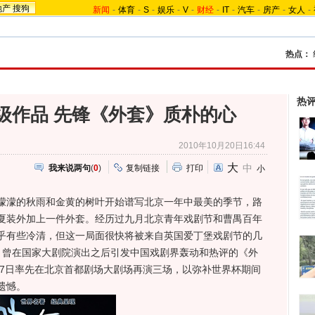
地产
搜狗
新闻
-
体育
-
S
-
娱乐
-
V
-
财经
-
IT
-
汽车
-
房产
-
女人
-
热点：
热
级作品 先锋《外套》质朴的心
2010年10月20日16:44
大
中
我来说两句
(
0
)
复制链接
打印
小
濛的秋雨和金黄的树叶开始谱写北京一年中最美的季节，路
夏装外加上一件外套。经历过九月北京青年戏剧节和曹禺百年
乎有些冷清，但这一局面很快将被来自英国爱丁堡戏剧节的几
月曾在国家大剧院演出之后引发中国戏剧界轰动和热评的《外
、7日率先在北京首都剧场大剧场再演三场，以弥补世界杯期间
遗憾。