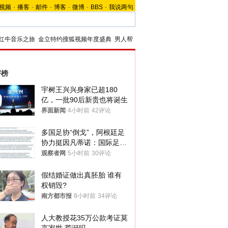
视频
-
播客
-
邮件
-
博客
-
微博
-
BBS
-
我说两句
红牛音乐之旅
金立特约搜狐视频年度盛典
男人帮
评榜
宇树王兴兴身家已超180
亿，一批90后新贵也将诞生
界面新闻
4小时前
42评论
多国足协“倒戈”，阿根廷足
协力挺因凡蒂诺：国际足联
今后应继续在其领导下前行
观察者网
5小时前
30评论
假结婚证做出真胚胎 谁有
权销毁?
南方都市报
8小时前
34评论
人大教授花35万公款考证莫