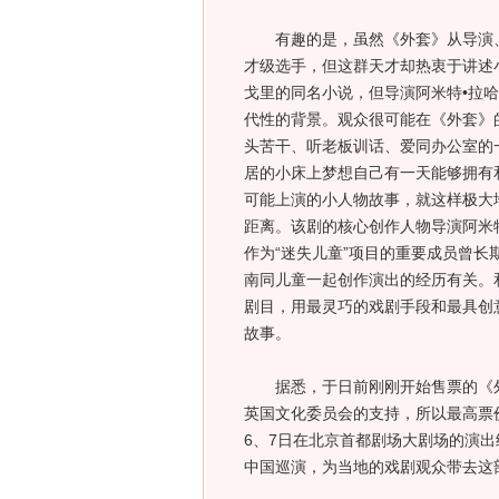
有趣的是，虽然《外套》从导演、
才级选手，但这群天才却热衷于讲述
戈里的同名小说，但导演阿米特•拉
代性的背景。观众很可能在《外套》
头苦干、听老板训话、爱同办公室的
居的小床上梦想自己有一天能够拥有
可能上演的小人物故事，就这样极大
距离。该剧的核心创作人物导演阿米特
作为“迷失儿童”项目的重要成员曾
南同儿童一起创作演出的经历有关。
剧目，用最灵巧的戏剧手段和最具创
故事。
据悉，于日前刚刚开始售票的《外
英国文化委员会的支持，所以最高票价
6、7日在北京首都剧场大剧场的演
中国巡演，为当地的戏剧观众带去这