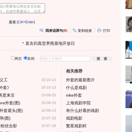
心
人
网
人
豆
网
瓣
爱
分
[Ctrl+Enter]
享
我来说两句
(
0
)
复制链接
打印
直击归真堂养熊基地开放日
网页
新闻
相关推荐
义工
外套的最新图片
10-10-13
外套》
什么是戏剧
10-10-13
再度来京
nike外套
10-09-20
ore外套(图)
上海戏剧学院
10-08-16
外套遮头(图)
有什么好看的戏剧
10-08-13
(图)
戏剧电影
10-07-19
与粉丝合影
繁星戏剧村
10-07-16