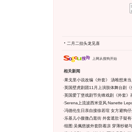
二月二抬头龙见喜
上网从搜狗开始
相关新闻
·
果戈里小说改编《外套》 汤唯想来当
·
英国壁虎剧团11月上演肢体舞台剧《
·
英国爱丁堡戏剧节先锋戏剧《外套》
·
Serena上流波西米亚风:Nanette Lep
·
冯德伦生日亲自接徐若瑄 女方避狗仔
·
乐基儿小腹微凸逛街 外套遮肚子疑有孕
·
组图:吴佩慈披外套防着凉 穿薄纱裙