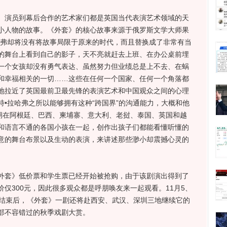
演员到幕后合作的艺术家们都是英国当代表演艺术领域的天
小人物的故事。《外套》的核心故事来源于俄罗斯文学大师果
哈弗却将没有将故事局限于原来的时代，而且替换成了非常有当
的舞台上看到自己的影子，天不亮就赶去上班、在办公桌前埋
一个女孩却没有勇气表达、虽然努力但业绩总是上不去、在蜗
和幸福相关的一切……这些在任何一个国家、任何一个角落都
地拉近了英国最前卫最先锋的表演艺术和中国观众之间的心理
•拉哈弗之所以能够拥有这种“跨国界”的沟通能力，大概和他
长期在阿根廷、巴西、柬埔寨、意大利、老挝、泰国、英国和越
和语言不通的各国小孩在一起，创作出孩子们都能看懂听懂的
意的舞台布景以及生动的表演，来讲述那些渺小却震撼心灵的
套》低价票和学生票已经开始被抢购，由于该剧演出得到了
仅300元，因此很多观众都是呼朋唤友来一起观看。11月5、
出结束后，《外套》一剧还将赴西安、武汉、深圳三地继续它的
部不容错过的秋季戏剧大赏。