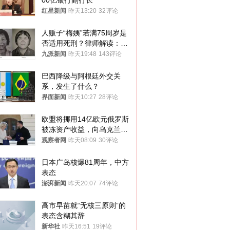
00亿银行副行长
红星新闻
昨天13:20
32评论
人贩子“梅姨”若满75周岁是
否适用死刑？律师解读：很
大概率不会被判处死刑
九派新闻
昨天19:48
143评论
巴西降级与阿根廷外交关
系，发生了什么？
界面新闻
昨天10:27
28评论
欧盟将挪用14亿欧元俄罗斯
被冻资产收益，向乌克兰提
供援助
观察者网
昨天08:09
30评论
日本广岛核爆81周年，中方
表态
澎湃新闻
昨天20:07
74评论
高市早苗就“无核三原则”的
表态含糊其辞
新华社
昨天16:51
19评论