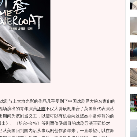
戏剧节上大放光彩的作品几乎受到了中国戏剧界大腕名家们的
现场演出的青年演员
汤唯
不仅大赞该剧集合了英国当代表演艺
出期间为该剧当义工，以便可以有机会向这些她非常仰慕的前
日出》、《培尔•金特》等剧而倍受瞩目的戏剧导演王延松对
己从美国回到国内后从事戏剧创作多年来，一直希望可以在舞