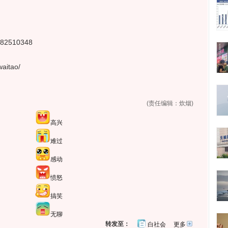
2510348
aitao/
(责任编辑：炊烟)
高兴
难过
感动
愤怒
搞笑
无聊
转发至：
白社会
更多
开