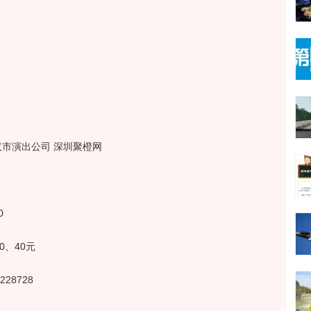
市演出公司 深圳聚橙网
0
0、40元
28728