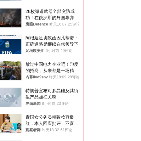
28枚弹道武器全部突防成
功！在俄罗斯的外国导弹发
射车都是合法打击目标
鹰眼Defence
昨天16:07
25评论
阿根廷足协致函因凡蒂诺：
正确道路是继续在您领导下
足坛欧美汇
6小时前
49评论
放过中国电力企业吧！印度
的招商，从来都是一场精准
收割
内幕live9zov
昨天19:09
29评论
特朗普宣布对多晶硅及其衍
生产品加征关税
界面新闻
8小时前
23评论
泰国女公务员精致妆容爆
红，本人回应批评：不喜欢
就别看
观察者网
昨天18:32
61评论