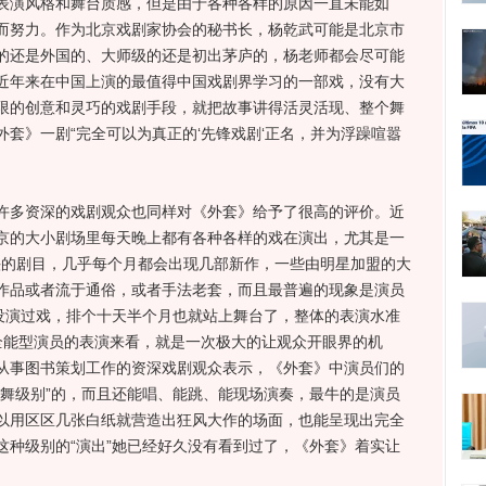
表演风格和舞台质感，但是由于各种各样的原因一直未能如
而努力。作为北京戏剧家协会的秘书长，杨乾武可能是北京市
的还是外国的、大师级的还是初出茅庐的，杨老师都会尽可能
近年来在中国上演的最值得中国戏剧界学习的一部戏，没有大
限的创意和灵巧的戏剧手段，就把故事讲得活灵活现、整个舞
套》一剧“完全可以为真正的‘先锋戏剧‘正名，并为浮躁喧嚣
多资深的戏剧观众也同样对《外套》给予了很高的评价。近
京的大小剧场里每天晚上都有各种各样的戏在演出，尤其是一
名头的剧目，几乎每个月都会出现几部新作，一些由明星加盟的大
作品或者流于通俗，或者手法老套，而且最普遍的现象是演员
来没演过戏，排个十天半个月也就站上舞台了，整体的表演水准
全能型演员的表演来看，就是一次极大的让观众开眼界的机
从事图书策划工作的资深戏剧观众表示，《外套》中演员们的
主舞级别”的，而且还能唱、能跳、能现场演奏，最牛的是演员
以用区区几张白纸就营造出狂风大作的场面，也能呈现出完全
这种级别的“演出”她已经好久没有看到过了，《外套》着实让