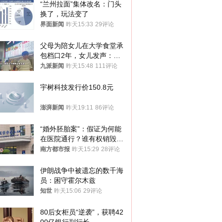
“兰州拉面”集体改名：门头
换了，玩法变了
界面新闻
昨天15:33
29评论
父母为陪女儿在大学食堂承
包档口2年，女儿发声：初
衷是为了陪伴，毕业后将不
九派新闻
昨天15:48
111评论
再营业
宇树科技发行价150.8元
澎湃新闻
昨天19:11
86评论
“婚外胚胎案”：假证为何能
在医院通行？谁有权销毁胚
胎？
南方都市报
昨天15:29
28评论
伊朗战争中被遗忘的数千海
员：困守霍尔木兹
知世
昨天15:06
29评论
80后女柜员“逆袭”，获聘42