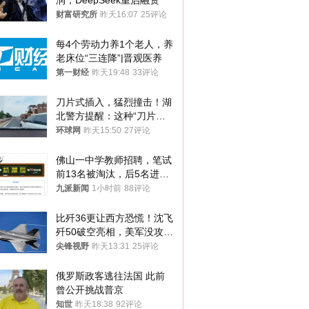
润，DeepSeek重启融资
财富研究所
昨天16:07
25评论
每4个劳动力养1个老人，养
老床位“三连降”|晋观医养
第一财经
昨天19:48
33评论
刀片式插入，猛烈撞击！湖
北警方提醒：这种“刀片超
车”，太危险了
环球网
昨天15:50
27评论
佛山一中学教师招聘，笔试
前13名被淘汰，后5名进体
检，被疑萝卜岗，官方通
九派新闻
1小时前
88评论
报：已叫停
比歼36更让西方恐慌！沈飞
歼50破空亮相，美军没攻克
的技术被拿下
尖锋视野
昨天13:31
25评论
俄罗斯政客逃往法国 此前
曾公开挑战普京
知世
昨天18:38
92评论