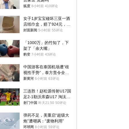
言家世 荒诞吗
狐度
8小时前
410评论
女子1岁宝宝碰坏三亚一酒
店纸巾盒，赔了924元，发
帖吐槽后酒店退还一半的
封面新闻
5小时前
55评论
钱，当地市监局回应
「1000万」的竹知了，下
架了「余大嘴」
豹变
7小时前
43评论
中国游客在泰国机场遭“歧
视性手势”，泰方责令全面
调查，对责任人采取最严厉
新黄河
6小时前
63评论
处分
三连胜！赵松源传射U17国
足2-1勒沃库森U17 淘汰赛
将战河床
射门中国
昨天21:50
50评论
弹药不足，美重启“超级大
炮”遭嘲讽：“废物利用”
环球网
8小时前
59评论