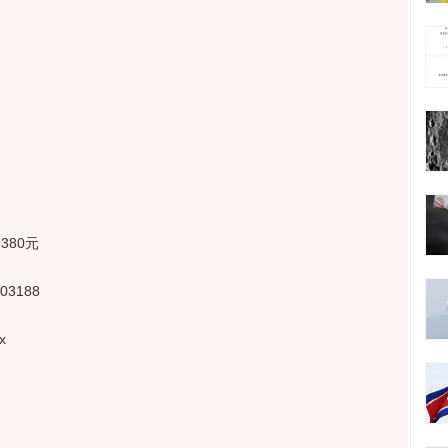
380元
3188
x