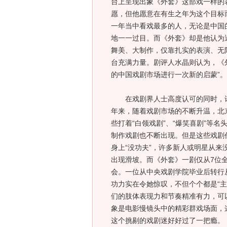
台上呈现出象《外套》这部戏一样的
愿，但他愿意在有生之年为这个目标
一年当中看戏最多的人，无论是中国
地一一过目。而《外套》却是他认为
舞美、大制作，仅靠扎实的表演、无
台充满力量。剧评人水晶则认为，《外
的中国戏剧市场进行一次新的启蒙”。
在戏剧界人士高度认可的同时，许
年来，随着戏剧市场的不断升温，北
些打着“白领戏剧”、“爆笑喜剧”等
制作戏剧也不断出现。但是这些戏剧
身上“没功夫”，许多新人或明星从
出现滑坡。而《外套》一剧仅从7位
会。一位从中央戏剧学院毕业后转行
功力实在令她惊叹，不但个个都是“
们的肢体表现力和节奏精准有力，可
象是电影慢镜头中的精彩群戏场面，
这个挑剔的戏剧迷好好过了一把瘾。