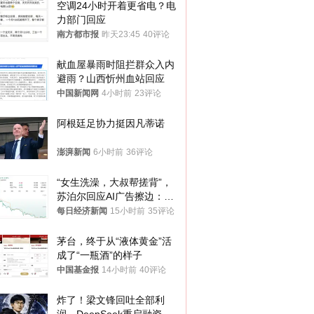
空调24小时开着更省电？电
力部门回应
南方都市报
昨天23:45
40评论
献血屋暴雨时阻拦群众入内
避雨？山西忻州血站回应
中国新闻网
4小时前
23评论
阿根廷足协力挺因凡蒂诺
澎湃新闻
6小时前
36评论
“女生洗澡，大叔帮搓背”，
苏泊尔回应AI广告擦边：视
频全下架，已强化内容管理
每日经济新闻
15小时前
35评论
与审核
茅台，终于从“液体黄金”活
成了“一瓶酒”的样子
中国基金报
14小时前
40评论
炸了！梁文锋回吐全部利