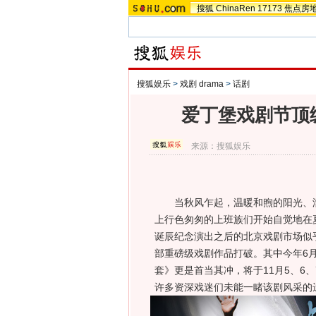
搜狐
ChinaRen
17173
焦点房
搜狐娱乐
>
戏剧 drama
>
话剧
爱丁堡戏剧节顶
来源：
搜狐娱乐
当秋风乍起，温暖和煦的阳光、濛
上行色匆匆的上班族们开始自觉地在
诞辰纪念演出之后的北京戏剧市场似
部重磅级戏剧作品打破。其中今年6
套》更是首当其冲，将于11月5、6
许多资深戏迷们未能一睹该剧风采的