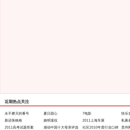
近期热点关注
永不磨灭的番号
夏日甜心
7电影
快乐
新还珠格格
姚明退役
2011上海车展
私募
2011高考试题答案
感动中国十大母亲评选
社区2010年度行业口碑
贵州