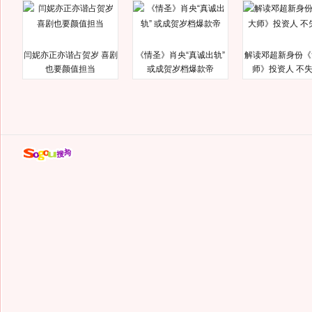
闫妮亦正亦谐占贺岁 喜剧
《情圣》肖央“真诚出轨”
解读邓超新身份《
也要颜值担当
或成贺岁档爆款帝
师》投资人 不