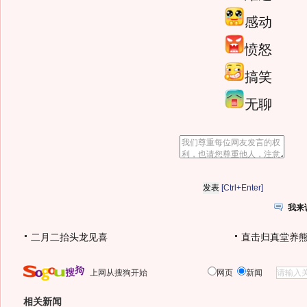
感动
愤怒
搞笑
无聊
[Ctrl+Enter]
我来
二月二抬头龙见喜
直击归真堂养
上网从搜狗开始
网页
新闻
相关新闻