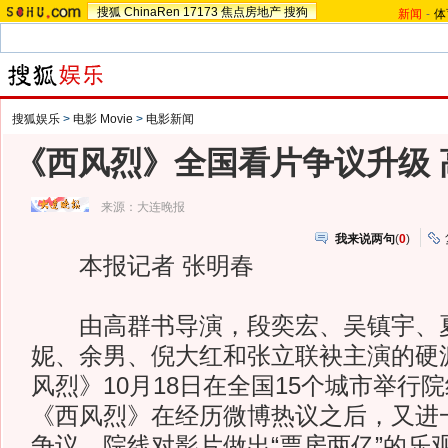
搜狐
ChinaRen
17173
焦点房地产
搜狗
新闻
-
体
搜狐娱乐
>
电影 Movie
>
电影新闻
《西风烈》全国看片争议升级 
来源：
大连晚报
我来说两句
(
0
)
本报记者 张明春
由高群书导演，段奕宏、吴镇宇、夏
妮、余男、倪大红和张立联袂主演的硬
风烈》10月18日在全国15个城市举行
《西风烈》在经历微博热议之后，又进
争议，院线对影片做出“票房两亿”的乐