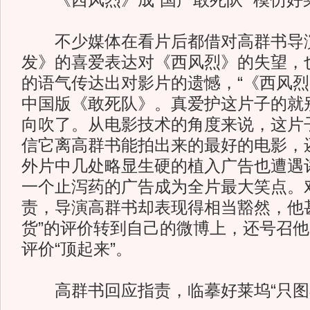
《西风烈》成“国产敢死队” 模仿好
不少媒体在看片后都借对高群书导演
发》的喜爱表达对《西风烈》的失望，
的语气传达出对影片的遗憾，“《西风
中国版《敢死队》。真爱护这片子的就
向吹了。从电影技术的角度来说，这片
信它离高群书能拍出来的最好的电影，
外片中几处略显生硬的植入广告也遭遇
一个止泻药的广告成为全片最大笑点。
责，导演高群书却表现得相当豁然，他
货”的评价转到自己的微博上，还号召
评价“顶起来”。
高群书回应指责，临摹好莱坞“只图