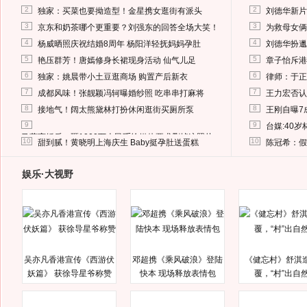
2
2
独家：买菜也要拗造型！金星携女逛街有派头
刘德华新片
3
3
京东和奶茶哪个更重要？刘强东的回答全场大笑！
为救母女俩
4
4
杨威晒照庆祝结婚8周年 杨阳洋轻抚妈妈孕肚
刘德华扮邋
5
5
艳压群芳！唐嫣修身长裙现身活动 仙气儿足
章子怡斥港
6
6
独家：姚晨带小土豆逛商场 购置产后新衣
律师：于正
7
7
成都风味！张靓颖冯轲曝婚纱照 吃串串打麻将
王力宏否认
8
8
接地气！阔太熊黛林打扮休闲逛街买厕所泵
王刚自曝7
9
9
台媒:40
马蓉离婚后，砸1000万人民币给媒体要求删掉这照片
10
10
甜到腻！黄晓明上海庆生 Baby挺孕肚送蛋糕
陈冠希：假
娱乐·大视野
吴亦凡香港宣传《西游伏
邓超携《乘风破浪》登陆
《健忘村》舒淇
妖篇》 获徐导星爷称赞
快本 现场释放表情包
覆，“村”出自