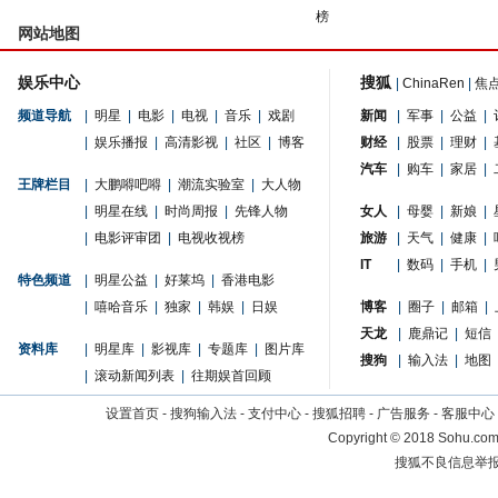
榜
网站地图
娱乐中心
搜狐
|
ChinaRen
|
焦
频道导航
|
明星
|
电影
|
电视
|
音乐
|
戏剧
新闻
|
军事
|
公益
|
|
娱乐播报
|
高清影视
|
社区
|
博客
财经
|
股票
|
理财
|
汽车
|
购车
|
家居
|
王牌栏目
|
大鹏嘚吧嘚
|
潮流实验室
|
大人物
|
明星在线
|
时尚周报
|
先锋人物
女人
|
母婴
|
新娘
|
|
电影评审团
|
电视收视榜
旅游
|
天气
|
健康
|
IT
|
数码
|
手机
|
特色频道
|
明星公益
|
好莱坞
|
香港电影
|
嘻哈音乐
|
独家
|
韩娱
|
日娱
博客
|
圈子
|
邮箱
|
天龙
|
鹿鼎记
|
短信
资料库
|
明星库
|
影视库
|
专题库
|
图片库
搜狗
|
输入法
|
地图
|
滚动新闻列表
|
往期娱首回顾
设置首页
-
搜狗输入法
-
支付中心
-
搜狐招聘
-
广告服务
-
客服中心
Copyright
©
2018 Sohu.com 
搜狐不良信息举