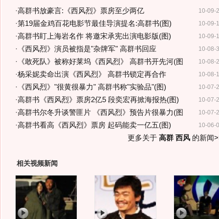
·
高群书放豪言:《西风烈》票房至少两亿
10-09-
·
第19届金鸡百花电影节最佳导演提名:高群书(图)
10-09-
·
高群书盯上海岩名作 将邀宋承宪出演电影版(图)
10-09-
·
《西风烈》演员被指是"杂牌军" 高群书回应
10-08-
·
《敢死队》被称好莱坞《西风烈》 高群书开先河(图
10-08-
·
杨采妮卖命出演《西风烈》 高群书锁定再合作
10-08-
·
《西风烈》"很黄很暴力" 高群书称"实验品"(图)
10-07-
·
高群书《西风烈》票房2亿5 段奕宏再掀海报热(图)
10-07-
·
高群书尔冬升谈警匪片 《西风烈》预告片很暴力(图
10-07-
·
高群书看高《西风烈》票房 起码能卖一亿五(图)
10-06-
更多关于
高群 西风
的新闻>
相关视频新闻