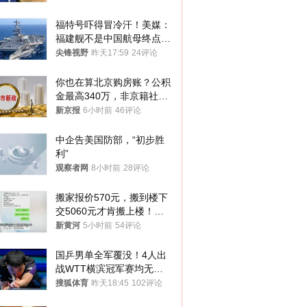
福特号吓得冒冷汗！美媒：
福建舰不是中国航母终点，
而是新起点！
尖锋视野
昨天17:59
24评论
你也在算北京购房账？公积
金最高340万，非京籍社保
1年
新京报
6小时前
46评论
中企告美国防部，“初步胜
利”
观察者网
8小时前
28评论
搬家报价570元，搬到楼下
交5060元才肯搬上楼！女
子傻眼了……
新黄河
5小时前
54评论
国乒男单全军覆没！4人出
战WTT横滨冠军赛均无缘
八强
搜狐体育
昨天18:45
102评论