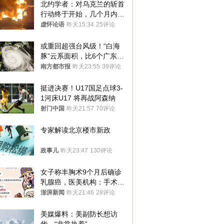
北约学者：对乌克兰的斩首
行动终于开始，几个月内乌
将投降
虚怀论语
昨天15:34
25评论
或重回超强台风级！“白海
豚”云系面积，比6个广东还
大！深圳官方：注意这件事
南方都市报
昨天23:55
39评论
挺进决赛！U17国足点球3-
1河床U17 将再战阿森纳
射门中国
昨天21:57
70评论
专家解读北京楼市新政
政事儿
昨天23:47
130评论
女子称丰胸术9个月后确诊
乳腺癌，医美机构：手术不
可能引发癌症，建议走司法
澎湃新闻
昨天21:46
28评论
途径
美媒爆料：美副防长想访