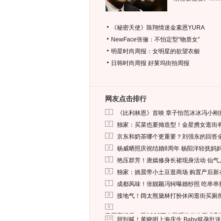
《秘密天使》陈翔情迷金素恩YURA
NewFace张俪：不怕定型“物质女”
明星时尚周报：女明星的欲望衣橱
日韩时尚周报
好莱坞街拍周报
网友点击排行
1
《比利林恩》首映 章子怡范冰冰冯小刚
2
独家：买菜也要拗造型！金星携女逛街
3
京东和奶茶哪个更重要？刘强东的回答
4
杨威晒照庆祝结婚8周年 杨阳洋轻抚妈
5
艳压群芳！唐嫣修身长裙现身活动 仙气
6
独家：姚晨带小土豆逛商场 购置产后新
7
成都风味！张靓颖冯轲曝婚纱照 吃串串
8
接地气！阔太熊黛林打扮休闲逛街买厕
9
马蓉离婚后，砸1000万人民币给媒体要求
10
甜到腻！黄晓明上海庆生 Baby挺孕肚