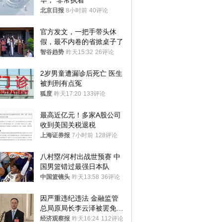
华，“非常执着”
北京日报
8小时前
40评论
官方发文，一把手带头休
假，最不内卷的省掀桌子了
智谷趋势
昨天15:32
26评论
2岁男童遭漏诊后死亡 医生
被判刑有点冤
狐度
昨天17:20
133评论
最高近亿元！多家A股公司
收到美国关税退税
上海证券报
7小时前
128评论
八村塁/河村出战世预赛 中
国男篮错过最强日本队
中国篮镜头
昨天13:58
36评论
因严重违纪违法 金融监管
总局原局长李云泽被罢免全
国人大代表
经济观察报
昨天16:24
112评论