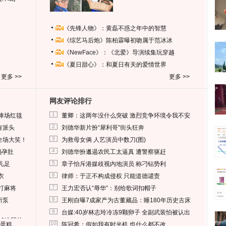
《先锋人物》：黄磊不惑之年中的智慧
《综艺马后炮》陈柏霖曝初吻属于范冰冰
《NewFace》：《北爱》导演续集玩穿越
《夏日甜心》：和夏日有关的爱情世界
更多 >>
更多 >>
网友评论排行
1
捧场红毯
董卿：这两年没什么突破 激烈竞争环境令我不安
2
有派头
刘德华新片扮“犀利哥”街头狂奔
3
全场大笑！
为救母女俩 人艺演员中数刀(图)
4
妈孕肚
刘德华扮邋遢农民工太逼真 遭警察驱赶
5
儿足
章子怡斥港媒歧视内地演员 称刁钻势利
6
衣
律师：于正不构成侵权 只能道德谴责
7
打麻将
王力宏否认“辱华”：别给歌词扣帽子
8
所泵
王刚自曝7成家产为古董藏品：睡180年历史古床
9
台媒:40岁林志玲冷冻9颗卵子 全副武装怕被认出
删掉这照片
10
送蛋糕
陈冠希：假如我有时光机 也什么都不改