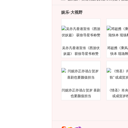
娱乐·大视野
吴亦凡香港宣传《西游伏
邓超携《乘风
妖篇》 获徐导星爷称赞
快本 现场
闫妮亦正亦谐占贺岁 喜剧
《情圣》肖央
也要颜值担当
或成贺岁