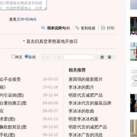
网
人
豆
网
瓣
爱
分
[Ctrl+Enter]
享
我来说两句
(
0
)
复制链接
打印
直击归真堂养熊基地开放日
网页
新闻
相关推荐
众不会接受
唐国强的最新图片
10-03-22
扇》
李冰冰的图片
10-01-28
均引诟病(图)
明星代言减肥产品
09-11-04
台重拍雍正(图
李冰冰代言的服装品牌
09-09-09
应
李冰冰的歌曲
09-05-27
爱(图)
明星李冰冰档案
09-01-12
飙歌默契足(图
明星代言的减肥产品
08-12-03
机(图)
李冰冰广告的消息
08-10-15