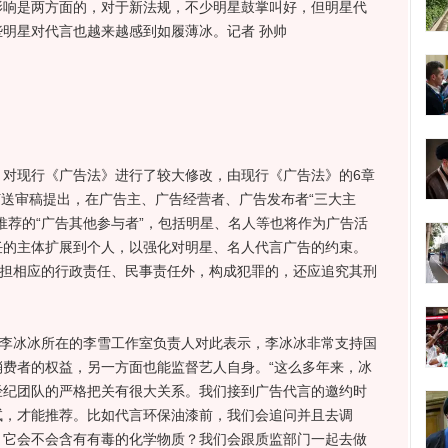
影响是两方面的，对于新法规，不少明星鼓掌叫好，但明星代
明星对代言也越来越感到如履薄冰。记者 孙帅
现行《广告法》进行了较大修改，由现行《广告法》的6章
修订送审稿提出，在广告主、广告经营者、广告发布者“三大主
推荐的“广告其他参与者”，包括明星、名人等也将作为广告活
任的主体扩展到个人，以强化对明星、名人代言广告的约束。
承担相应的行政责任、民事责任外，构成犯罪的，还应追究其刑
李冰冰所在的李雪工作室负责人对此表示，李冰冰非常支持国
费者的权益，另一方面也能监督艺人自身。“这么多年来，冰
经纪团队的严格把关有很大关系。我们接到广告代言的邀约时
试，才能推荐。比如代言环保油漆前，我们会追问并且去调
？它会不会含有有毒的化学物质？我们会跟质监部门一起去做