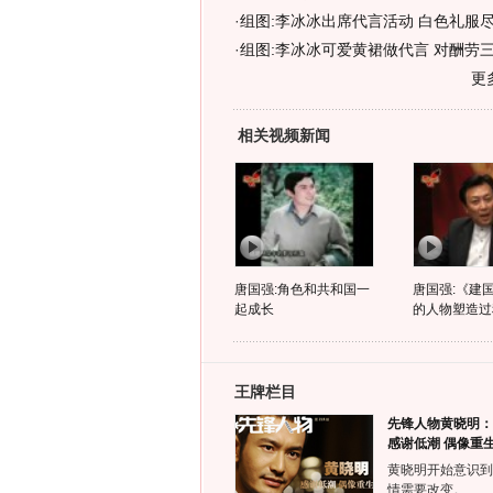
·
组图:李冰冰出席代言活动 白色礼服
·
组图:李冰冰可爱黄裙做代言 对酬劳
更
相关视频新闻
唐国强:角色和共和国一
唐国强:《建
起成长
的人物塑造过
王牌栏目
先锋人物黄晓明：
感谢低潮 偶像重
黄晓明开始意识到
情需要改变。……