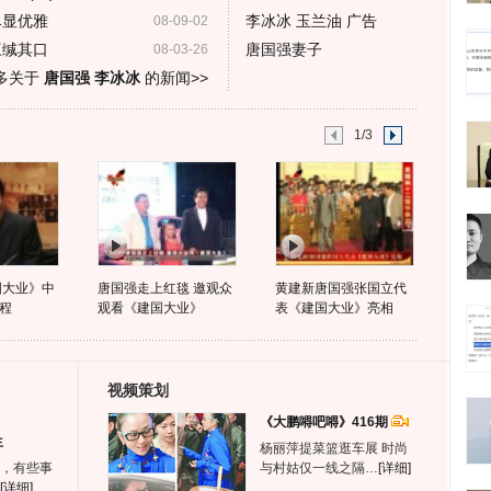
尽显优雅
李冰冰 玉兰油 广告
08-09-02
三缄其口
唐国强妻子
08-03-26
多关于
唐国强 李冰冰
的新闻>>
1/3
国大业》中
唐国强走上红毯 邀观众
黄建新唐国强张国立代
程
观看《建国大业》
表《建国大业》亮相
视频策划
《大鹏嘚吧嘚》416期
生
杨丽萍提菜篮逛车展 时尚
，有些事
与村姑仅一线之隔…
[详细]
[详细]