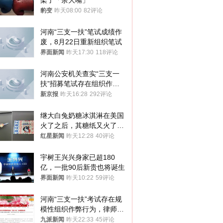
架了「余大嘴」
豹变
昨天08:00
82评论
河南“三支一扶”笔试成绩作
废，8月22日重新组织笔试
界面新闻
昨天17:30
118评论
河南公安机关查实“三支一
扶”招募笔试存在组织作弊
犯罪行为
新京报
昨天16:28
292评论
继大白兔奶糖冰淇淋在美国
火了之后，其糖纸又火了！
海外博主盛赞：平面设计经
红星新闻
昨天12:28
40评论
典之作
宇树王兴兴身家已超180
亿，一批90后新贵也将诞生
界面新闻
昨天10:22
59评论
河南“三支一扶”考试存在规
模性组织作弊行为，律师：
涉嫌非法获取国家秘密罪等
九派新闻
昨天22:33
45评论