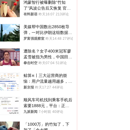
鸿蒙智行被曝删除“竹知
了”风波公告后又恢复 官媒
曾力挺：劝华为要大度的，
有料新语
昨天16:07
213评论
你们适不适合？
美媒帮中国数出2850枚导
弹，一对比伊朗这组数据，
发现出大事了
罗富强观察室
昨天14:48
27评论
遭除名？女子400米冠军廖
孟雪被指为男性，中国田协
默不作声
拳击时空
昨天07:04
51评论
鲸算π丨三大运营商的烦
恼：用户流量越用越多，收
入却越来越少
新京报
昨天17:27
44评论
顺风车司机找到乘客手机后
索要1888元，平台：正和
司机沟通协商
九派新闻
7小时前
40评论
「1000万」的竹知了，下