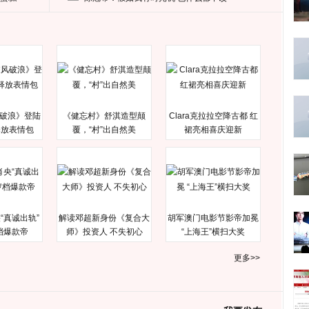
破浪》登陆
《健忘村》舒淇造型颠
Clara克拉拉空降古都 红
释放表情包
覆，“村”出自然美
裙亮相喜庆迎新
“真诚出轨”
解读邓超新身份《复合大
胡军澳门电影节影帝加冕
档爆款帝
师》投资人 不失初心
“上海王”横扫大奖
更多>>