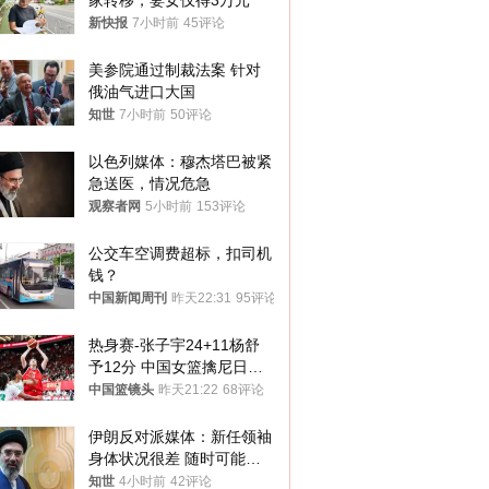
家转移，妻女仅得3万元
新快报
7小时前
45评论
美参院通过制裁法案 针对
俄油气进口大国
知世
7小时前
50评论
以色列媒体：穆杰塔巴被紧
急送医，情况危急
观察者网
5小时前
153评论
公交车空调费超标，扣司机
钱？
中国新闻周刊
昨天22:31
95评论
热身赛-张子宇24+11杨舒
予12分 中国女篮擒尼日利
亚
中国篮镜头
昨天21:22
68评论
伊朗反对派媒体：新任领袖
身体状况很差 随时可能离
世
知世
4小时前
42评论