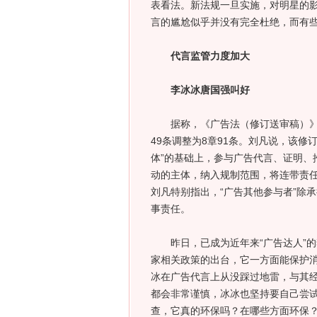
表看法。新法规一旦实施，对明星的
言的尴尬似乎并没有完全杜绝，而有些
代言监管力度加大
李冰冰唐国强叫好
据称，《广告法（修订送审稿）》对
49条调整为8章91条。刘凡说，该
体”的基础上，参与广告代言、证明、
动的主体，纳入规制范围，将连带责
刘凡特别指出，“广告其他参与者”除
事责任。
昨日，已成为近年来“广告达人”的
家相关政策的出台，它一方面能保护消
冰在广告代言上从没踩过地雷，与其
都会非常谨慎，冰冰也坚持要自己尝
查，它真的环保吗？在哪些方面环保