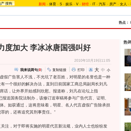
地产
搜狗
新闻
-
体育
-
S
-
娱乐
-
V
-
财经
-
IT
-
汽车
-
房产
-
女人
-
热点：
热
力度加大 李冰冰唐国强叫好
2010年10月19日11:05
大
中
我来说两句
(
0
)
复制链接
打印
小
虚假广告害人不浅，不光坑了老百姓，对明星的名誉也是一种
没有一个很好的解决办法，直到日前国家工商总局副局长刘凡
一席话，让外界开始感到欣慰。报道称，刘凡在论坛上指
已报送国务院法制办，该修订送审稿将参与广告代言、证明、
主体。如获通过，这将意味着，明星、名人代言虚假广告除承担
罪的，还将追究其刑事责任。”
注，对于即将实施的明星代言新法规，业内人士也纷纷发