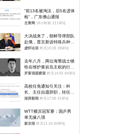
“前13名被淘汰，后5名进体
检”，广东佛山通报
北青网
16小时前
211评论
大决战来了，朝鲜导弹部队
赴俄，普京新设特殊兵种，
76岁老将扛旗
虚怀论语
昨天10:28
28评论
去年八月，两位海警战士牺
牲在维护黄岩岛主权的行动
中
罗富强观察室
昨天14:55
84评论
高校任免通知引关注：科
长、主任自愿辞职，转任思
政辅导员
澎湃新闻
昨天17:00
31评论
WTT横滨冠军赛：国乒男
单无缘八强
新京报
昨天21:16
64评论