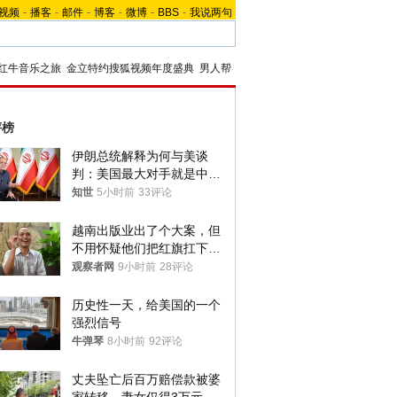
视频
-
播客
-
邮件
-
博客
-
微博
-
BBS
-
我说两句
红牛音乐之旅
金立特约搜狐视频年度盛典
男人帮
评榜
伊朗总统解释为何与美谈
判：美国最大对手就是中
国，但他们也在对话
知世
5小时前
33评论
越南出版业出了个大案，但
不用怀疑他们把红旗扛下去
的决心
观察者网
9小时前
28评论
历史性一天，给美国的一个
强烈信号
牛弹琴
8小时前
92评论
丈夫坠亡后百万赔偿款被婆