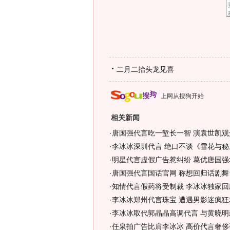
二月二抬头龙见喜
上网从搜狗开始
相关新闻
·
唐国强代言吃一堑长一智 演袁世凯观
·
李冰冰深圳代言 绝口不谈《雪花与秘
·
明星代言虚假广告惹纠纷 葛优唐国强
·
唐国强代言国话官网 称想回归话剧舞
·
知情代言假药将受制裁 李冰冰独家回
·
李冰冰郑州代言珠宝 遭遇男影迷疯狂求
·
李冰冰取代郭晶晶高调代言 与黄晓明
·
任泉拍广告比肩李冰冰 高价代言奢侈手