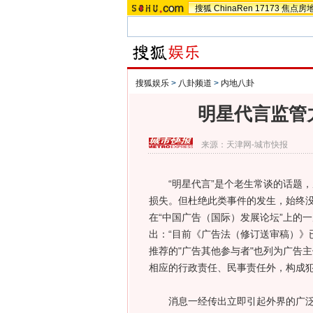
搜狐
ChinaRen
17173
焦点房
搜狐娱乐
>
八卦频道
>
内地八卦
明星代言监管
来源：
天津网-城市快报
“明星代言”是个老生常谈的话题，
损失。但杜绝此类事件的发生，始终
在“中国广告（国际）发展论坛”上的
出：“目前《广告法（修订送审稿）》
推荐的"广告其他参与者"也列为广告
相应的行政责任、民事责任外，构成犯
消息一经传出立即引起外界的广泛关