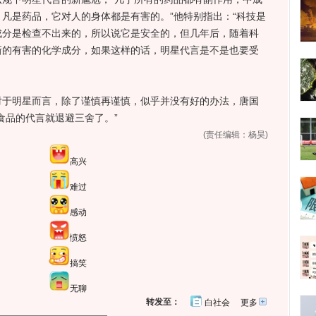
凡是药品，它对人的身体都是有害的。”他特别指出：“科技是
成分是检查不出来的，所以说它是安全的，但几年后，随着科
新的有害的化学成分，如果这样的话，明星代言是不是也要受
明星而言，除了谨慎再谨慎，似乎并没有好的办法，唐国
食品的代言就退避三舍了。”
(责任编辑：杨昊)
高兴
难过
感动
愤怒
搞笑
无聊
转发至：
白社会
更多
开
心
人