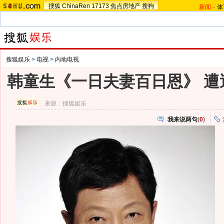
搜狐
ChinaRen
17173
焦点房地产
搜狗
新闻
-
体
搜狐娱乐
>
电视
>
内地电视
韩童生《一日夫妻百日恩》 遭
来源：
搜狐娱乐
我来说两句
(
0
)