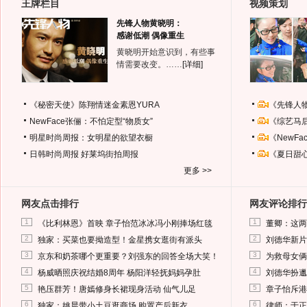
王牌栏目
视频策划
先锋人物黄晓明：
感谢低潮 偶像重生
黄晓明开始意识到，有些事
情需要改变。……
[详细]
《秘密天使》陈翔情迷金素恩YURA
《先锋人
NewFace张俪：不怕定型“物质女”
《综艺马
明星时尚周报：女明星的欲望衣橱
《NewF
日韩时尚周报
好莱坞街拍周报
《夏日甜
更多 >>
网友点击排行
网友评论排行
1
1
《比利林恩》首映 章子怡范冰冰冯小刚捧场红毯
董卿：这两
2
2
独家：买菜也要拗造型！金星携女逛街有派头
刘德华新片
3
3
京东和奶茶哪个更重要？刘强东的回答全场大笑！
为救母女俩
4
4
杨威晒照庆祝结婚8周年 杨阳洋轻抚妈妈孕肚
刘德华扮邋
5
5
艳压群芳！唐嫣修身长裙现身活动 仙气儿足
章子怡斥港
6
6
独家：姚晨带小土豆逛商场 购置产后新衣
律师：于正