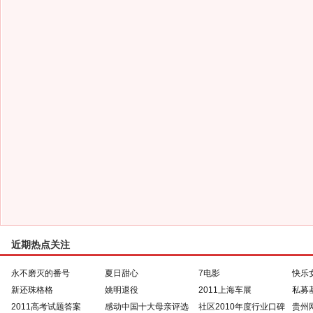
近期热点关注
永不磨灭的番号
夏日甜心
7电影
快乐
新还珠格格
姚明退役
2011上海车展
私募
2011高考试题答案
感动中国十大母亲评选
社区2010年度行业口碑
贵州