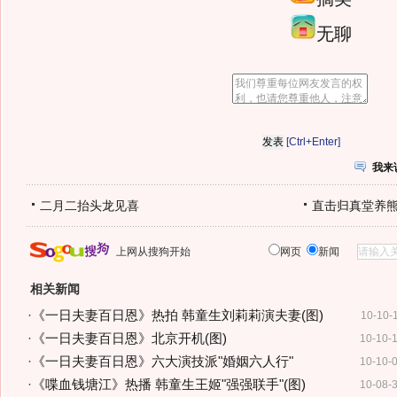
无聊
[Ctrl+Enter]
我来
二月二抬头龙见喜
直击归真堂养
上网从搜狗开始
网页
新闻
相关新闻
·
《一日夫妻百日恩》热拍 韩童生刘莉莉演夫妻(图)
10-10-
·
《一日夫妻百日恩》北京开机(图)
10-10-
·
《一日夫妻百日恩》六大演技派"婚姻六人行"
10-10-
·
《喋血钱塘江》热播 韩童生王姬"强强联手"(图)
10-08-