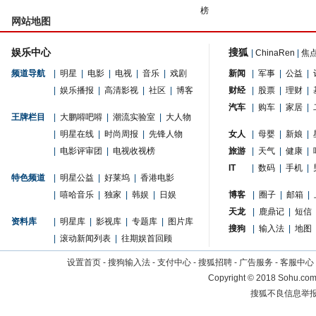
榜
网站地图
娱乐中心
搜狐
|
ChinaRen
|
焦
频道导航
|
明星
|
电影
|
电视
|
音乐
|
戏剧
新闻
|
军事
|
公益
|
|
娱乐播报
|
高清影视
|
社区
|
博客
财经
|
股票
|
理财
|
汽车
|
购车
|
家居
|
王牌栏目
|
大鹏嘚吧嘚
|
潮流实验室
|
大人物
|
明星在线
|
时尚周报
|
先锋人物
女人
|
母婴
|
新娘
|
|
电影评审团
|
电视收视榜
旅游
|
天气
|
健康
|
IT
|
数码
|
手机
|
特色频道
|
明星公益
|
好莱坞
|
香港电影
|
嘻哈音乐
|
独家
|
韩娱
|
日娱
博客
|
圈子
|
邮箱
|
天龙
|
鹿鼎记
|
短信
资料库
|
明星库
|
影视库
|
专题库
|
图片库
搜狗
|
输入法
|
地图
|
滚动新闻列表
|
往期娱首回顾
设置首页
-
搜狗输入法
-
支付中心
-
搜狐招聘
-
广告服务
-
客服中心
Copyright
©
2018 Sohu.com 
搜狐不良信息举