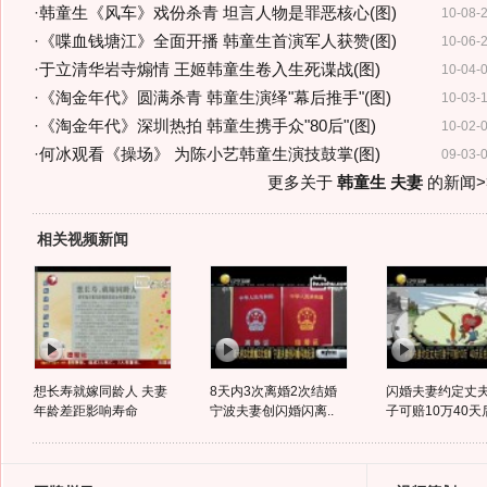
·
韩童生《风车》戏份杀青 坦言人物是罪恶核心(图)
10-08-
·
《喋血钱塘江》全面开播 韩童生首演军人获赞(图)
10-06-
·
于立清华岩寺煽情 王姬韩童生卷入生死谍战(图)
10-04-
·
《淘金年代》圆满杀青 韩童生演绎"幕后推手"(图)
10-03-
·
《淘金年代》深圳热拍 韩童生携手众"80后"(图)
10-02-
·
何冰观看《操场》 为陈小艺韩童生演技鼓掌(图)
09-03-
更多关于
韩童生 夫妻
的新闻>
相关视频新闻
想长寿就嫁同龄人 夫妻
8天内3次离婚2次结婚
闪婚夫妻约定丈
年龄差距影响寿命
宁波夫妻创闪婚闪离..
子可赔10万40天