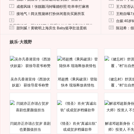
7
7
成都风味！张靓颖冯轲曝婚纱照 吃串串打麻将
王力宏否认
8
8
接地气！阔太熊黛林打扮休闲逛街买厕所泵
王刚自曝7
9
9
台媒:40
马蓉离婚后，砸1000万人民币给媒体要求删掉这照片
10
10
甜到腻！黄晓明上海庆生 Baby挺孕肚送蛋糕
陈冠希：假
娱乐·大视野
吴亦凡香港宣传《西游伏
邓超携《乘风破浪》登陆
《健忘村》舒淇
妖篇》 获徐导星爷称赞
快本 现场释放表情包
覆，“村”出自
闫妮亦正亦谐占贺岁 喜剧
《情圣》肖央“真诚出轨”
解读邓超新身份《
也要颜值担当
或成贺岁档爆款帝
师》投资人 不