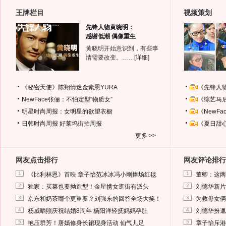
王牌栏目
视频策划
先锋人物黄晓明：
感谢低潮 偶像重生
黄晓明开始意识到，有些事
情需要改变。……
[详细]
《秘密天使》陈翔情迷金素恩YURA
《先锋人
NewFace张俪：不怕定型“物质女”
《综艺马
明星时尚周报：女明星的欲望衣橱
《NewF
日韩时尚周报
好莱坞街拍周报
《夏日甜
更多 >>
网友点击排行
网友评论排行
1
1
《比利林恩》首映 章子怡范冰冰冯小刚捧场红毯
董卿：这两
2
2
独家：买菜也要拗造型！金星携女逛街有派头
刘德华新片
3
3
京东和奶茶哪个更重要？刘强东的回答全场大笑！
为救母女俩
4
4
杨威晒照庆祝结婚8周年 杨阳洋轻抚妈妈孕肚
刘德华扮邋
5
5
艳压群芳！唐嫣修身长裙现身活动 仙气儿足
章子怡斥港