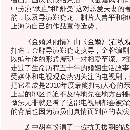
播出。国庆长假结束后，《金婚风雨情
中扮演“耿直”和“舒曼”这对恩爱夫妻的
韵，以及导演郑晓龙，制片人曹平和祖
上海为自己的作品宣传造势。
《金婚风雨情》由
《金婚》
(
在线
打造，金牌导演郑晓龙执导，金牌编剧
以编年体的形式展现一对相爱至深、相
走过了生命历程五十年的婚姻生活故事
受媒体和电视观众热切关注的电视剧，
把它看成是2010年度最能打动人心的
上星的地区也迫不及待地先在地方台播
做法无非就是看了这部电视剧都会被深
的背后也因为演员们真情而到位的表演
剧中胡军扮演了一位抗美援朝的战斗