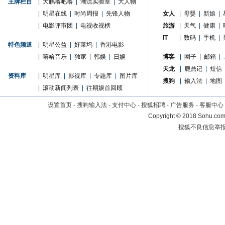
王牌栏目
|
大鹏嘚吧嘚
|
潮流实验室
|
大人物
|
明星在线
|
时尚周报
|
先锋人物
女人
|
母婴
|
新娘
|
|
电影评审团
|
电视收视榜
旅游
|
天气
|
健康
|
IT
|
数码
|
手机
|
特色频道
|
明星公益
|
好莱坞
|
香港电影
|
嘻哈音乐
|
独家
|
韩娱
|
日娱
博客
|
圈子
|
邮箱
|
天龙
|
鹿鼎记
|
短信
资料库
|
明星库
|
影视库
|
专题库
|
图片库
搜狗
|
输入法
|
地图
|
滚动新闻列表
|
往期娱首回顾
设置首页
-
搜狗输入法
-
支付中心
-
搜狐招聘
-
广告服务
-
客服中心
Copyright
©
2018 Sohu.com 
搜狐不良信息举