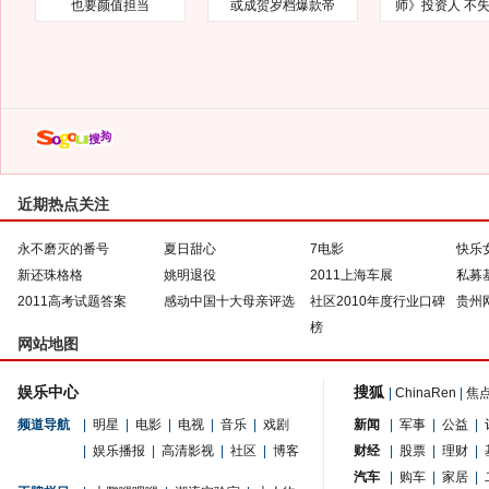
也要颜值担当
或成贺岁档爆款帝
师》投资人 不
近期热点关注
永不磨灭的番号
夏日甜心
7电影
快乐
新还珠格格
姚明退役
2011上海车展
私募
2011高考试题答案
感动中国十大母亲评选
社区2010年度行业口碑
贵州
榜
网站地图
娱乐中心
搜狐
|
ChinaRen
|
焦
频道导航
|
明星
|
电影
|
电视
|
音乐
|
戏剧
新闻
|
军事
|
公益
|
|
娱乐播报
|
高清影视
|
社区
|
博客
财经
|
股票
|
理财
|
汽车
|
购车
|
家居
|