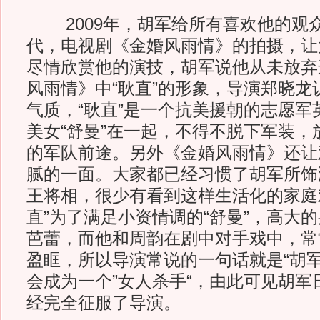
2009年，胡军给所有喜欢他的观
代，电视剧《金婚风雨情》的拍摄，让
尽情欣赏他的演技，胡军说他从未放弃
风雨情》中“耿直”的形象，导演郑晓龙
气质，“耿直”是一个抗美援朝的志愿军
美女“舒曼”在一起，不得不脱下军装，
的军队前途。另外《金婚风雨情》还让
腻的一面。大家都已经习惯了胡军所饰
王将相，很少有看到这样生活化的家庭
直”为了满足小资情调的“舒曼”，高大
芭蕾，而他和周韵在剧中对手戏中，常
盈眶，所以导演常说的一句话就是“胡
会成为一个”女人杀手“，由此可见胡军
经完全征服了导演。