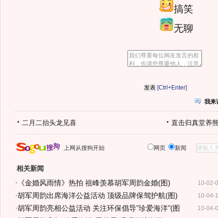
搞笑
无聊
[Ctrl+Enter]
我来
二月二抬头龙见喜
直击归真堂养
上网从搜狗开始
网页
新闻
相关新闻
·
《金婚风雨情》热拍 祖峰羡慕胡军周韵金婚(图)
10-02-
·
胡军周韵出席海洋公益活动 顶级品牌保驾护航(图)
10-04-
·
胡军周韵亮相公益活动 关注环保倡导"珍爱海洋"(图
10-04-