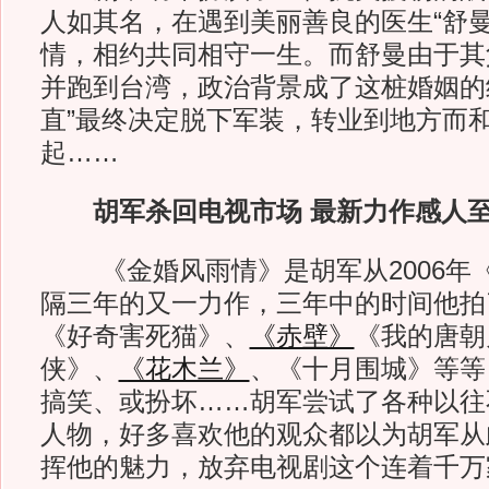
人如其名，在遇到美丽善良的医生“舒曼
情，相约共同相守一生。而舒曼由于其
并跑到台湾，政治背景成了这桩婚姻的
直”最终决定脱下军装，转业到地方而和
起……
胡军杀回电视市场 最新力作感人
《金婚风雨情》是胡军从2006年
隔三年的又一力作，三年中的时间他拍
《好奇害死猫》、
《赤壁》
《我的唐朝
侠》、
《花木兰》
、《十月围城》等等
搞笑、或扮坏……胡军尝试了各种以往
人物，好多喜欢他的观众都以为胡军从
挥他的魅力，放弃电视剧这个连着千万