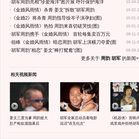
·
胡军周韵亮相"珍爱海洋"图片展 呼吁保护海洋
10-04-
·
《金婚风雨情》杀青 姜文"拆散"胡军周韵
10-02-
·
《金婚2》将杀青 周韵指导徐岑子演孕妇(图)
10-01-
·
《金婚风雨情》热拍 周韵来喜切磋哭技(图)
10-01-
·
胡军周韵携手《金婚风雨情》 首轮每集卖百万元
09-11-
·
祖峰《金婚风雨情》暗恋周韵 胡军上演横刀夺爱(图
09-11-
·
胡军周韵"相恋" 姜文"棒打鸳鸯"(图)
09-09-
更多关于
周韵 胡军
的新闻>
相关视频新闻
姜文三度当爹 周韵挺大
胡军全家总动员看电影
《机器侠》首映式
肚产检欲退隐幕后
说话"语无伦次"
戏里戏外拒绝胡