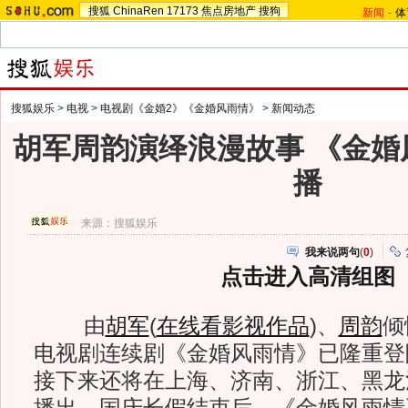
搜狐
ChinaRen
17173
焦点房地产
搜狗
新闻
-
体
搜狐娱乐
>
电视
>
电视剧《金婚2》《金婚风雨情》
>
新闻动态
胡军周韵演绎浪漫故事 《金婚
播
来源：
搜狐娱乐
我来说两句
(
0
)
点击进入高清组图
由
胡军
(
在线看影视作品
)
、
周韵
倾
电视剧连续剧《金婚风雨情》已隆重登
接下来还将在上海、济南、浙江、黑龙