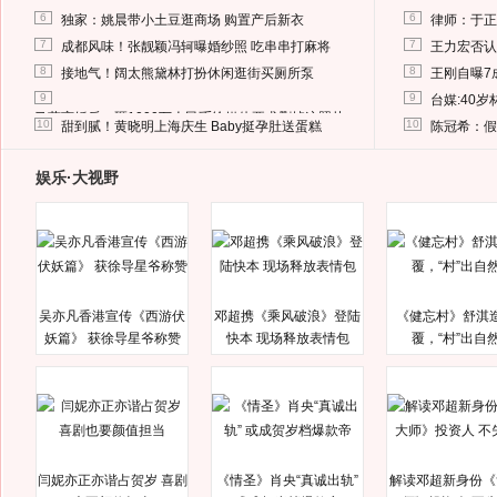
6
6
独家：姚晨带小土豆逛商场 购置产后新衣
律师：于正
7
7
成都风味！张靓颖冯轲曝婚纱照 吃串串打麻将
王力宏否认
8
8
接地气！阔太熊黛林打扮休闲逛街买厕所泵
王刚自曝7
9
9
台媒:40
马蓉离婚后，砸1000万人民币给媒体要求删掉这照片
10
10
甜到腻！黄晓明上海庆生 Baby挺孕肚送蛋糕
陈冠希：假
娱乐·大视野
吴亦凡香港宣传《西游伏
邓超携《乘风破浪》登陆
《健忘村》舒淇
妖篇》 获徐导星爷称赞
快本 现场释放表情包
覆，“村”出自
闫妮亦正亦谐占贺岁 喜剧
《情圣》肖央“真诚出轨”
解读邓超新身份《