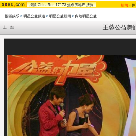
搜狐
ChinaRen
17173
焦点房地产
搜狗
新闻
-
体
搜狐娱乐
>
明星公益频道
>
明星公益新闻
>
内地明星公益
王蓉公益舞
上一组