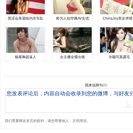
黑涩会美眉组内衣车队
鲜为人知华裔AV女优
ChinaJoy美女求
杨幂胸器逼人
女主播全裸出镜
许颖写真露毛
我来说两句
(
0
)
我们尊重网友发言的权利，请您尊重他人，文明用语。