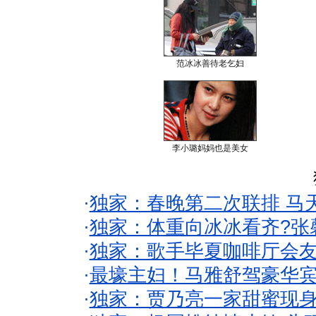
范冰冰善待老乞妇
李小璐妈妈也是美女
·
独家：春晚第二次联排 马
·
独家：体重向冰冰看齐?张
·
独家：歌手毕夏咖啡厅会友
·
最壕主妇！马雅舒驾豪华
·
独家：贾乃亮一家甜蜜现身