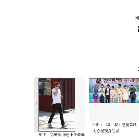
组图：《马兰花》慈善首映
式 众星现身助威
组图：克里斯-派恩不坐豪车