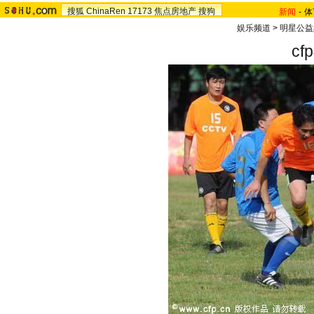
搜狐
ChinaRen
17173
焦点房地产
搜狗
新闻
-
体
娱乐频道
>
明星公益
cf