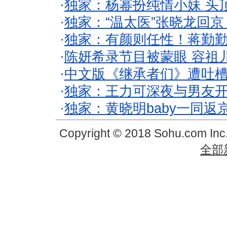
·
独家：杨幂扮纯情小妹 头
·
独家：“温太医”张晓龙回京
·
独家：有颜则任性！蒋勤
·
陈妍希录节目被蒙眼 容祖
·
中文版《继承者们》遭吐槽
·
独家：王力可深夜与男友开
·
独家：黄晓明baby一同返
Copyright © 2018 Sohu.com In
全部