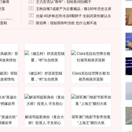
7
打麻将
王力宏否认“辱华”：别给歌词扣帽子
8
所泵
王刚自曝7成家产为古董藏品：睡180年历史古床
9
台媒:40岁林志玲冷冻9颗卵子 全副武装怕被认出
删掉这照片
10
送蛋糕
陈冠希：假如我有时光机 也什么都不改
破浪》登陆
《健忘村》舒淇造型颠
Clara克拉拉空降古都 红
释放表情包
覆，“村”出自然美
裙亮相喜庆迎新
“真诚出轨”
解读邓超新身份《复合大
胡军澳门电影节影帝加冕
档爆款帝
师》投资人 不失初心
“上海王”横扫大奖