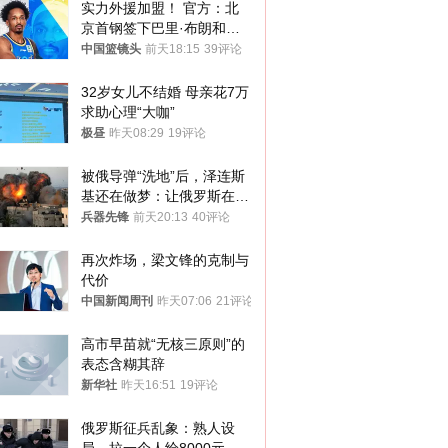
实力外援加盟！ 官方：北
京首钢签下巴里·布朗和桑
普森
中国篮镜头
前天18:15
39评论
32岁女儿不结婚 母亲花7万
求助心理“大咖”
极昼
昨天08:29
19评论
被俄导弹“洗地”后，泽连斯
基还在做梦：让俄罗斯在冬
季前求和？
兵器先锋
前天20:13
40评论
再次炸场，梁文锋的克制与
代价
中国新闻周刊
昨天07:06
21评论
高市早苗就“无核三原则”的
表态含糊其辞
新华社
昨天16:51
19评论
俄罗斯征兵乱象：熟人设