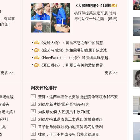
《大鹏嘚吧嘚》416期
生
杨丽萍提菜篮逛车展 时尚
，有些事
与村姑仅一线之隔…
[详细]
[详细]
《先锋人物》：黄磊不惑之年中的智慧
《综艺马后炮》陈柏霖曝初吻属于范冰冰
《NewFace》：《北爱》导演续集玩穿越
《夏日甜心》：和夏日有关的爱情世界
更多 >>
更多 >>
网友评论排行
1
捧场红毯
董卿：这两年没什么突破 激烈竞争环境令我不安
2
有派头
刘德华新片扮“犀利哥”街头狂奔
3
全场大笑！
为救母女俩 人艺演员中数刀(图)
4
妈孕肚
刘德华扮邋遢农民工太逼真 遭警察驱赶
5
儿足
章子怡斥港媒歧视内地演员 称刁钻势利
6
衣
律师：于正不构成侵权 只能道德谴责