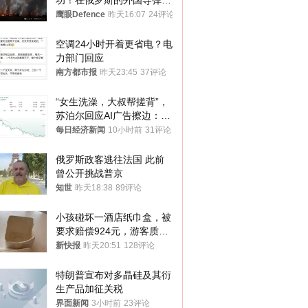
功！在俄罗斯的外国导弹发
射车都是合法打击目标
鹰眼Defence
昨天16:07
24评论
空调24小时开着更省电？电
力部门回应
南方都市报
昨天23:45
37评论
“女生洗澡，大叔帮搓背”，
苏泊尔回应AI广告擦边：视
频全下架，已强化内容管理
每日经济新闻
10小时前
31评论
与审核
俄罗斯政客逃往法国 此前
曾公开挑战普京
知世
昨天18:38
89评论
小孩碰坏一酒店纸巾盒，被
要求赔偿924元，游客质疑
酒店房客物品超高标价，市
新快报
昨天20:51
128评论
监部门：不违规
特朗普宣布对多晶硅及其衍
生产品加征关税
界面新闻
3小时前
23评论