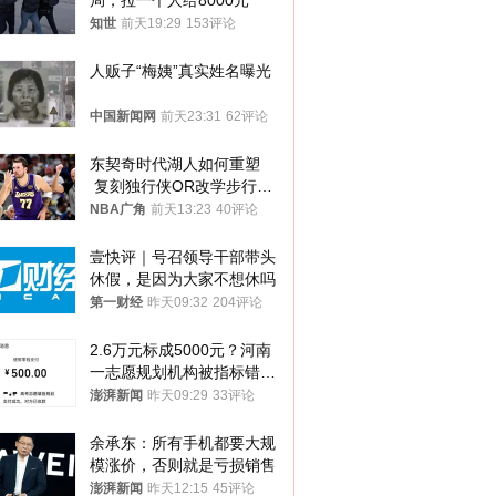
局，拉一个人给8000元
知世
前天19:29
153评论
人贩子“梅姨”真实姓名曝光
中国新闻网
前天23:31
62评论
东契奇时代湖人如何重塑
 复刻独行侠OR改学步行
者？
NBA广角
前天13:23
40评论
壹快评｜号召领导干部带头
休假，是因为大家不想休吗
第一财经
昨天09:32
204评论
2.6万元标成5000元？河南
一志愿规划机构被指标错学
费致考生复读
澎湃新闻
昨天09:29
33评论
余承东：所有手机都要大规
模涨价，否则就是亏损销售
澎湃新闻
昨天12:15
45评论