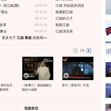
》演江姐(图)
江姐 刘合廷的消息
10-03-18
"观众
电视剧江姐
09-11-02
江姐的儿子
09-11-02
改革
歌剧江姐
09-10-28
归舞台
江姐演员表
09-10-27
更多关于
江姐 叛徒
的新闻>>
1/3
 潜伏在日
《故事汇》谍战揭秘之
影片《黑皮书》片花
新四军
除奸小花园
视频策划