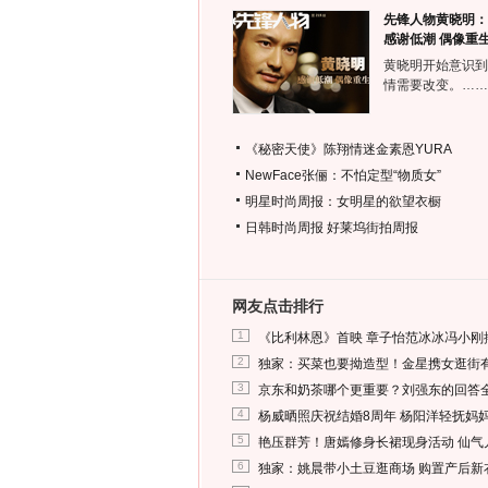
先锋人物黄晓明：
感谢低潮 偶像重
黄晓明开始意识到
情需要改变。……
《秘密天使》陈翔情迷金素恩YURA
NewFace张俪：不怕定型“物质女”
明星时尚周报：女明星的欲望衣橱
日韩时尚周报
好莱坞街拍周报
网友点击排行
1
《比利林恩》首映 章子怡范冰冰冯小刚
2
独家：买菜也要拗造型！金星携女逛街
3
京东和奶茶哪个更重要？刘强东的回答
4
杨威晒照庆祝结婚8周年 杨阳洋轻抚妈
5
艳压群芳！唐嫣修身长裙现身活动 仙气
6
独家：姚晨带小土豆逛商场 购置产后新