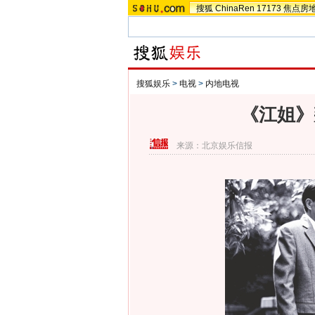
搜狐
ChinaRen
17173
焦点房
搜狐娱乐
>
电视
>
内地电视
《江姐》
来源：
北京娱乐信报