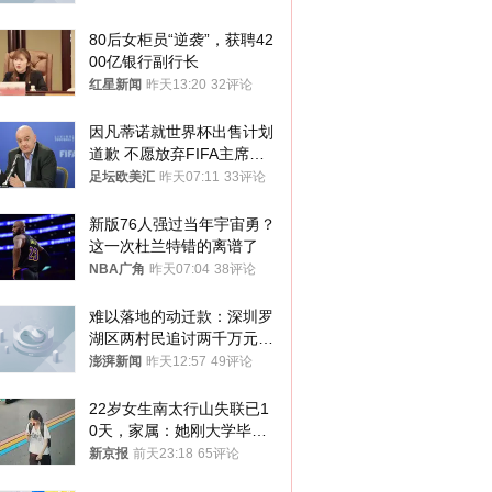
80后女柜员“逆袭”，获聘42
00亿银行副行长
红星新闻
昨天13:20
32评论
因凡蒂诺就世界杯出售计划
道歉 不愿放弃FIFA主席职
位
足坛欧美汇
昨天07:11
33评论
新版76人强过当年宇宙勇？
这一次杜兰特错的离谱了
NBA广角
昨天07:04
38评论
难以落地的动迁款：深圳罗
湖区两村民追讨两千万元动
迁款八年未果
澎湃新闻
昨天12:57
49评论
22岁女生南太行山失联已1
0天，家属：她刚大学毕业
想到山里旅行
新京报
前天23:18
65评论