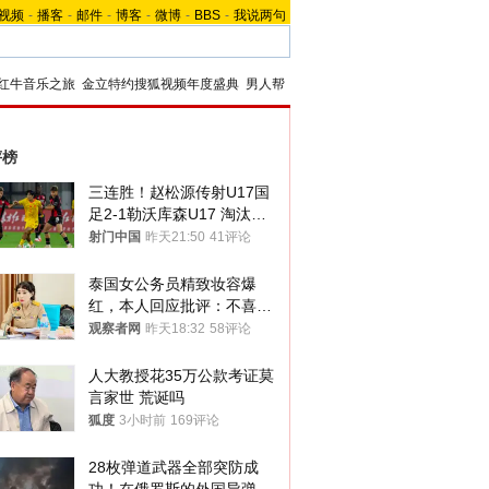
视频
-
播客
-
邮件
-
博客
-
微博
-
BBS
-
我说两句
红牛音乐之旅
金立特约搜狐视频年度盛典
男人帮
评榜
三连胜！赵松源传射U17国
足2-1勒沃库森U17 淘汰赛
将战河床
射门中国
昨天21:50
41评论
泰国女公务员精致妆容爆
红，本人回应批评：不喜欢
就别看
观察者网
昨天18:32
58评论
人大教授花35万公款考证莫
言家世 荒诞吗
狐度
3小时前
169评论
28枚弹道武器全部突防成