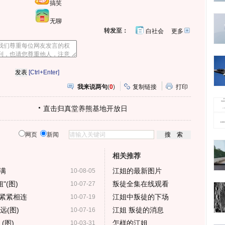
搞笑
无聊
转发至：
白社会
更多
开
心
人
网
人
豆
网
瓣
爱
分
[Ctrl+Enter]
享
我来说两句
(
0
)
复制链接
打印
直击归真堂养熊基地开放日
网页
新闻
相关推荐
满
江姐的最新图片
10-08-05
"(图)
叛徒全集在线观看
10-07-27
紧紧相连
江姐中叛徒的下场
10-07-19
远(图)
江姐 叛徒的消息
10-07-16
(图)
怎样的江姐
10-03-31