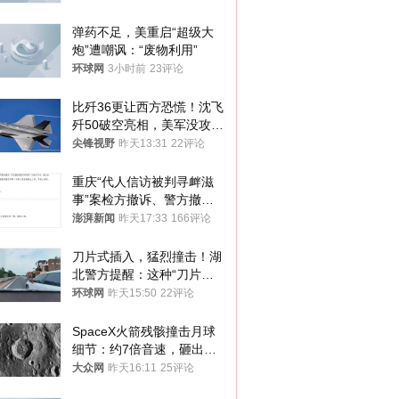
弹药不足，美重启“超级大
炮”遭嘲讽：“废物利用”
环球网
3小时前
23评论
比歼36更让西方恐慌！沈飞
歼50破空亮相，美军没攻克
的技术被拿下
尖锋视野
昨天13:31
22评论
重庆“代人信访被判寻衅滋
事”案检方撤诉、警方撤
案，两被告人获国赔
澎湃新闻
昨天17:33
166评论
刀片式插入，猛烈撞击！湖
北警方提醒：这种“刀片超
车”，太危险了
环球网
昨天15:50
22评论
SpaceX火箭残骸撞击月球
细节：约7倍音速，砸出直
径约30米撞击坑
大众网
昨天16:11
25评论