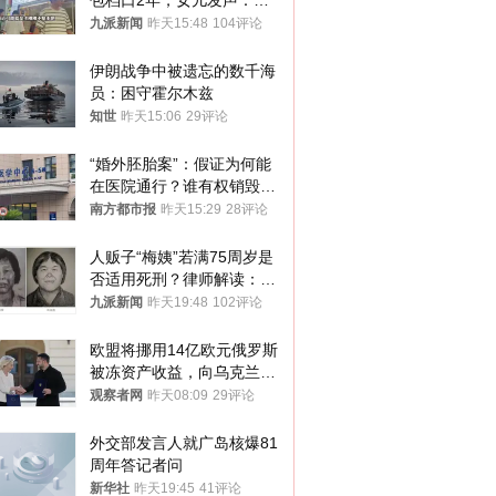
包档口2年，女儿发声：初
衷是为了陪伴，毕业后将不
九派新闻
昨天15:48
104评论
再营业
伊朗战争中被遗忘的数千海
员：困守霍尔木兹
知世
昨天15:06
29评论
“婚外胚胎案”：假证为何能
在医院通行？谁有权销毁胚
胎？
南方都市报
昨天15:29
28评论
人贩子“梅姨”若满75周岁是
否适用死刑？律师解读：很
大概率不会被判处死刑
九派新闻
昨天19:48
102评论
欧盟将挪用14亿欧元俄罗斯
被冻资产收益，向乌克兰提
供援助
观察者网
昨天08:09
29评论
外交部发言人就广岛核爆81
周年答记者问
新华社
昨天19:45
41评论