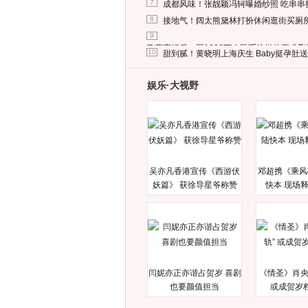
7
成都风味！张靓颖冯轲曝婚纱照 吃串串
8
接地气！阔太熊黛林打扮休闲逛街买厕
9
马蓉离婚后，砸1000万人民币给媒体要求
10
甜到腻！黄晓明上海庆生 Baby挺孕肚
娱乐·大视野
吴亦凡香港宣传《西游伏
邓超携《乘风
妖篇》 获徐导星爷称赞
快本 现场
闫妮亦正亦谐占贺岁 喜剧
《情圣》肖央
也要颜值担当
或成贺岁