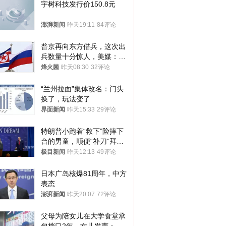
宇树科技发行价150.8元
澎湃新闻
昨天19:11
84评论
普京再向东方借兵，这次出
兵数量十分惊人，美媒：俄
朝要动真格？
烽火菌
昨天08:30
32评论
“兰州拉面”集体改名：门头
换了，玩法变了
界面新闻
昨天15:33
29评论
特朗普小跑着“救下”险摔下
台的男童，顺便“补刀”拜
登：“我可不想他像拜登一
极目新闻
昨天12:13
49评论
样摔下来”
日本广岛核爆81周年，中方
表态
澎湃新闻
昨天20:07
72评论
父母为陪女儿在大学食堂承