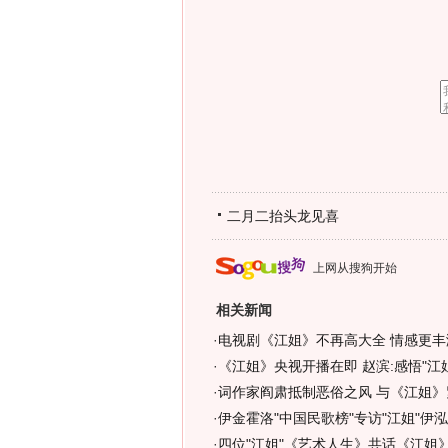
二月二抬头龙见喜
上网从搜狗开始
相关新闻
·
电视剧《江姐》不再高大全 情感更丰
·
《江姐》央视开播在即 赵滨:感悟"江姐
·
词作家阎肃抵制恶俗之风 与《江姐》
·
伊金霍洛"中国民歌榜"专访"江姐"伊泓
·
四位"江姐"《艺术人生》共话《江姐》