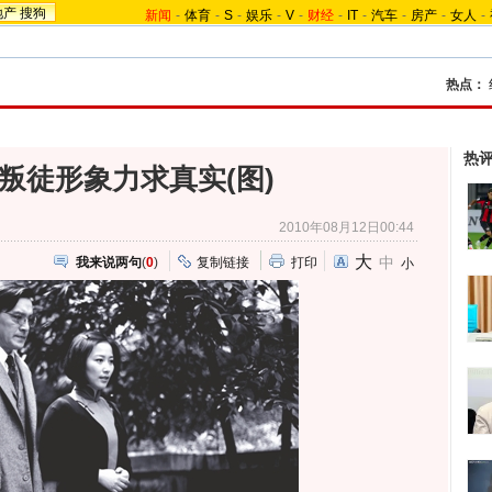
地产
搜狗
新闻
-
体育
-
S
-
娱乐
-
V
-
财经
-
IT
-
汽车
-
房产
-
女人
-
热点：
热
叛徒形象力求真实(图)
2010年08月12日00:44
大
中
我来说两句
(
0
)
复制链接
打印
小