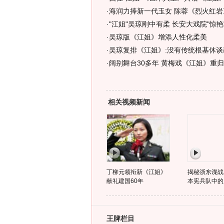
·
海润力捧新一代玉女 陈蓉《烈火红岩
·
"江姐"吴琼刚中有柔 长安大戏院"惊艳
·
吴琼版《江姐》增添人性化柔美
·
吴琼复排《江姐》:没有传统根基休谈
·
阔别舞台30多年 黄梅戏《江姐》重
相关视频新闻
丁柳元领衔新《江姐》
揭秘浙东谍战
献礼建国60年
本宪兵队中的
王牌栏目