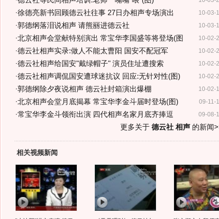
·
德云社等民间相声培训:老师一嘴嘴"喂"(图)
10-03-
·
徐德亮新书回顾德云社往事 27日办相声专场演出
10-03-
·
郭德纲落泪说相声 请熊丽进德云社
10-03-
·
北京相声会堂献特别演出 常宝华李国盛等将登场(图
10-02-
·
德云社相声实录:做人不能太曹阳 国安不配冠军
10-02-
·
德云社相声给国安"戴绿帽子" 演员住址遭搜索
10-02-
·
德云社相声调侃国安遭球迷抗议 回应:无针对性(图)
10-02-
·
郭德纲除夕夜说相声 德云社封箱演出爆棚
10-02-
·
北京相声会堂月底揭幕 常宝华李金斗届时登场(图)
09-11-
·
常宝华李金斗领衔出演 四代相声名家月底齐捧逗
09-08-
更多关于
德云社 相声
的新闻>
相关视频新闻