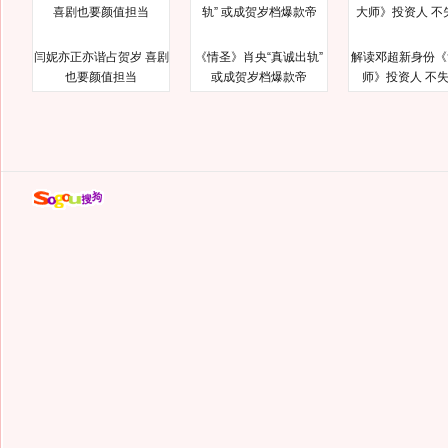
闫妮亦正亦谐占贺岁 喜剧
《情圣》肖央“真诚出轨”
解读邓超新身份《
也要颜值担当
或成贺岁档爆款帝
师》投资人 不