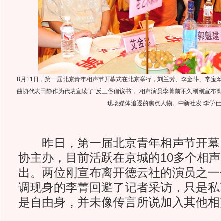
8月11日，第一届北京青年相声节开幕式在北京举行，刘兰芳、李金斗、常宝
曲协代表田静作为代表宣读了“反三俗倡议书”。相声演员李菁前不久刚刚宣布
现场媒体追逐的焦点人物。中新社发 李学仕
昨日，第一届北京青年相声节开幕
协主办，目前活跃在京城的10多个相
出。两位刚宣布离开德云社的演员之一
调现身的李菁回避了记者采访，只是私
是自由身，并未像传言所说加入其他相