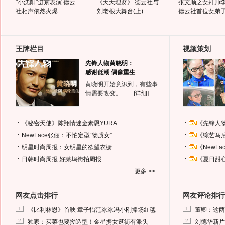
"小沈阳"进京表演 德云
《天天理财》 德云社与
张文顺之女拜师
社相声依然火爆
刘老根大舞台(上)
德云社首位女弟
王牌栏目
视频策划
先锋人物黄晓明：
感谢低潮 偶像重生
黄晓明开始意识到，有些事
情需要改变。……
[详细]
《秘密天使》陈翔情迷金素恩YURA
《先锋人
NewFace张俪：不怕定型“物质女”
《综艺马
明星时尚周报：女明星的欲望衣橱
《NewF
日韩时尚周报
好莱坞街拍周报
《夏日甜
更多 >>
网友点击排行
网友评论排行
1
1
《比利林恩》首映 章子怡范冰冰冯小刚捧场红毯
董卿：这两
2
2
独家：买菜也要拗造型！金星携女逛街有派头
刘德华新片