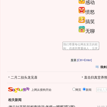
感动
愤怒
搞笑
无聊
[Ctrl+Enter]
我来
二月二抬头龙见喜
直击归真堂养
上网从搜狗开始
网页
新闻
相关新闻