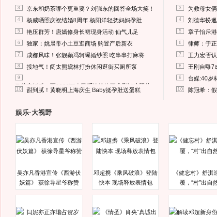
3
3
京东和奶茶哪个更重要？刘强东的回答全场大笑！
为救母女俩
4
4
杨威晒照庆祝结婚8周年 杨阳洋轻抚妈妈孕肚
刘德华扮邋
5
5
艳压群芳！唐嫣修身长裙现身活动 仙气儿足
章子怡斥港
6
6
独家：姚晨带小土豆逛商场 购置产后新衣
律师：于正
7
7
成都风味！张靓颖冯轲曝婚纱照 吃串串打麻将
王力宏否认
8
8
接地气！阔太熊黛林打扮休闲逛街买厕所泵
王刚自曝7
9
9
台媒:40
马蓉离婚后，砸1000万人民币给媒体要求删掉这照片
10
10
甜到腻！黄晓明上海庆生 Baby挺孕肚送蛋糕
陈冠希：假
娱乐·大视野
吴亦凡香港宣传《西游伏
邓超携《乘风破浪》登陆
《健忘村》舒淇
妖篇》 获徐导星爷称赞
快本 现场释放表情包
覆，“村”出自