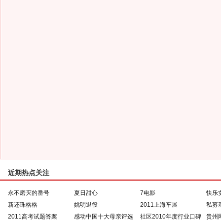
近期热点关注
永不磨灭的番号
夏日甜心
7电影
快乐
新还珠格格
姚明退役
2011上海车展
私募
2011高考试题答案
感动中国十大母亲评选
社区2010年度行业口碑
贵州