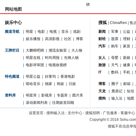
榜
网站地图
娱乐中心
搜狐
|
ChinaRen
|
焦
频道导航
|
明星
|
电影
|
电视
|
音乐
|
戏剧
新闻
|
军事
|
公益
|
|
娱乐播报
|
高清影视
|
社区
|
博客
财经
|
股票
|
理财
|
汽车
|
购车
|
家居
|
王牌栏目
|
大鹏嘚吧嘚
|
潮流实验室
|
大人物
|
明星在线
|
时尚周报
|
先锋人物
女人
|
母婴
|
新娘
|
|
电影评审团
|
电视收视榜
旅游
|
天气
|
健康
|
IT
|
数码
|
手机
|
特色频道
|
明星公益
|
好莱坞
|
香港电影
|
嘻哈音乐
|
独家
|
韩娱
|
日娱
博客
|
圈子
|
邮箱
|
天龙
|
鹿鼎记
|
短信
资料库
|
明星库
|
影视库
|
专题库
|
图片库
搜狗
|
输入法
|
地图
|
滚动新闻列表
|
往期娱首回顾
设置首页
-
搜狗输入法
-
支付中心
-
搜狐招聘
-
广告服务
-
客服中心
Copyright
©
2018 Sohu.com 
搜狐不良信息举