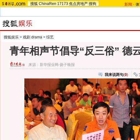
搜狐
ChinaRen
17173
焦点房地产
搜狗
新闻
-
体
搜狐娱乐
>
戏剧 drama
>
综艺
青年相声节倡导“反三俗” 德
来源：
新华报业网-扬子晚报
我来说两句
(
0
)