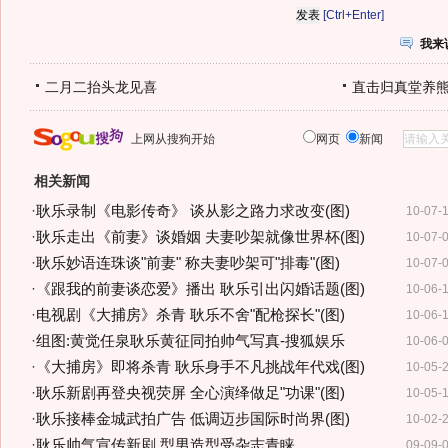
[Ctrl+Enter]
我来
二月二抬头龙见喜
直击归真堂养
上网从搜狗开始
网页
新闻
相关新闻
·
耿乐录制《电影传奇》 谈从影之路力求改变(图)
10-07-
·
耿乐走出《前妻》谈婚姻 夫妻吵架就像世界杯(图)
10-07-
·
耿乐妙语连珠谈"前妻" 称夫妻吵架可"排毒"(图)
10-07-
·
《跟我的前妻谈恋爱》播出 耿乐引出闪婚话题(图)
10-06-
·
电视剧《大捕房》杀青 耿乐不舍"配枪探长"(图)
10-06-
·
组图:黄觉任泉耿乐黄征同拍帅气写真-搜狐娱乐
10-06-
·
《大捕房》即将杀青 耿乐身手不凡挑战年代戏(图)
10-05-
·
耿乐新剧再登央视荧屏 全心演绎做足"功课"(图)
10-05-
·
耿乐接棒金城武拍广告 低调迈步国际时尚界(图)
10-02-
·
耿乐帅气宣传新剧 型男造型受杂志青睐
09-09-