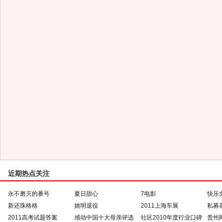
近期热点关注
永不磨灭的番号
夏日甜心
7电影
快乐
新还珠格格
姚明退役
2011上海车展
私募
2011高考试题答案
感动中国十大母亲评选
社区2010年度行业口碑
贵州