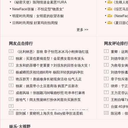
《秘密天使》陈翔情迷金素恩YURA
《先锋人
NewFace张俪：不怕定型“物质女”
《综艺马
明星时尚周报：女明星的欲望衣橱
《NewF
日韩时尚周报
好莱坞街拍周报
《夏日甜
更多 >>
网友点击排行
网友评论排行
1
1
《比利林恩》首映 章子怡范冰冰冯小刚捧场红毯
董卿：这两
2
2
独家：买菜也要拗造型！金星携女逛街有派头
刘德华新片
3
3
京东和奶茶哪个更重要？刘强东的回答全场大笑！
为救母女俩
4
4
杨威晒照庆祝结婚8周年 杨阳洋轻抚妈妈孕肚
刘德华扮邋
5
5
艳压群芳！唐嫣修身长裙现身活动 仙气儿足
章子怡斥港
6
6
独家：姚晨带小土豆逛商场 购置产后新衣
律师：于正
7
7
成都风味！张靓颖冯轲曝婚纱照 吃串串打麻将
王力宏否认
8
8
接地气！阔太熊黛林打扮休闲逛街买厕所泵
王刚自曝7
9
9
台媒:40
马蓉离婚后，砸1000万人民币给媒体要求删掉这照片
10
10
甜到腻！黄晓明上海庆生 Baby挺孕肚送蛋糕
陈冠希：假
娱乐·大视野