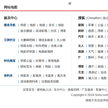
榜
网站地图
娱乐中心
搜狐
|
ChinaRen
|
焦
频道导航
|
明星
|
电影
|
电视
|
音乐
|
戏剧
新闻
|
军事
|
公益
|
|
娱乐播报
|
高清影视
|
社区
|
博客
财经
|
股票
|
理财
|
汽车
|
购车
|
家居
|
王牌栏目
|
大鹏嘚吧嘚
|
潮流实验室
|
大人物
|
明星在线
|
时尚周报
|
先锋人物
女人
|
母婴
|
新娘
|
|
电影评审团
|
电视收视榜
旅游
|
天气
|
健康
|
IT
|
数码
|
手机
|
特色频道
|
明星公益
|
好莱坞
|
香港电影
|
嘻哈音乐
|
独家
|
韩娱
|
日娱
博客
|
圈子
|
邮箱
|
天龙
|
鹿鼎记
|
短信
资料库
|
明星库
|
影视库
|
专题库
|
图片库
搜狗
|
输入法
|
地图
|
滚动新闻列表
|
往期娱首回顾
设置首页
-
搜狗输入法
-
支付中心
-
搜狐招聘
-
广告服务
-
客服中心
Copyright
©
2018 Sohu.com 
搜狐不良信息举