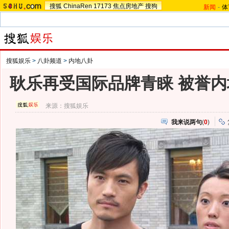
搜狐
ChinaRen
17173
焦点房地产
搜狗
新闻
-
体
搜狐娱乐
>
八卦频道
>
内地八卦
耿乐再受国际品牌青睐 被誉内
来源：
搜狐娱乐
我来说两句
(
0
)