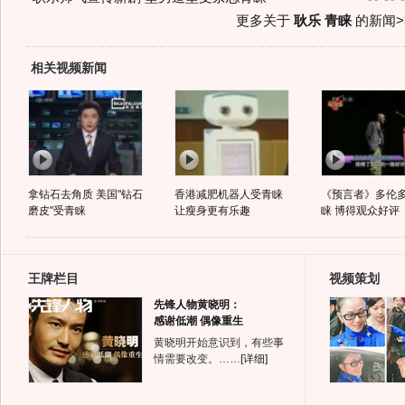
更多关于
耿乐 青睐
的新闻>
相关视频新闻
拿钻石去角质 美国"钻石
香港减肥机器人受青睐
《预言者》多伦
磨皮"受青睐
让瘦身更有乐趣
睐 博得观众好评
王牌栏目
视频策划
先锋人物黄晓明：
感谢低潮 偶像重生
黄晓明开始意识到，有些事
情需要改变。……
[详细]