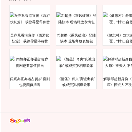
吴亦凡香港宣传《西游伏
邓超携《乘风破浪》登陆
《健忘村》舒淇
妖篇》 获徐导星爷称赞
快本 现场释放表情包
覆，“村”出自
闫妮亦正亦谐占贺岁 喜剧
《情圣》肖央“真诚出轨”
解读邓超新身份《
也要颜值担当
或成贺岁档爆款帝
师》投资人 不