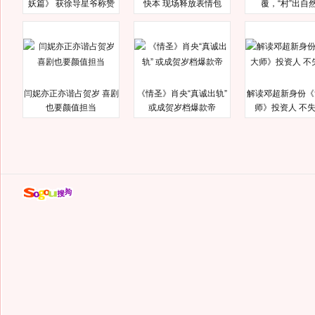
妖篇》 获徐导星爷称赞
快本 现场释放表情包
覆，“村”出自
闫妮亦正亦谐占贺岁 喜剧
《情圣》肖央“真诚出轨”
解读邓超新身份《
也要颜值担当
或成贺岁档爆款帝
师》投资人 不