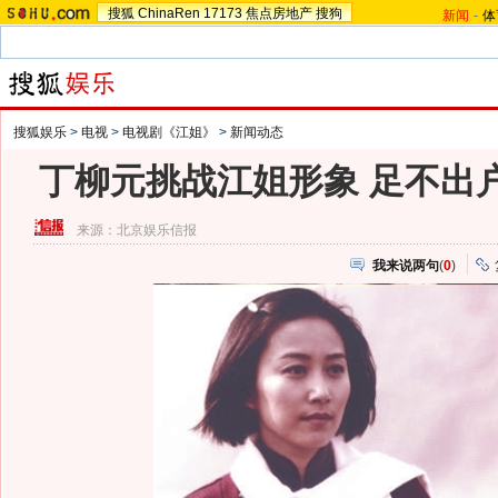
搜狐
ChinaRen
17173
焦点房地产
搜狗
新闻
-
体
搜狐娱乐
>
电视
>
电视剧《江姐》
>
新闻动态
丁柳元挑战江姐形象 足不出户
来源：
北京娱乐信报
我来说两句
(
0
)