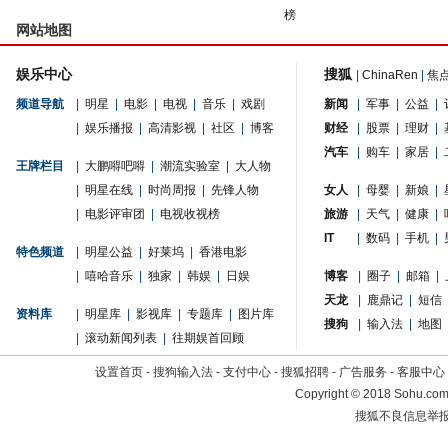
榜
网站地图
娱乐中心
搜狐
|
ChinaRen
|
焦
频道导航
|
明星
|
电影
|
电视
|
音乐
|
戏剧
新闻
|
军事
|
公益
|
|
娱乐播报
|
高清影视
|
社区
|
博客
财经
|
股票
|
理财
|
汽车
|
购车
|
家居
|
王牌栏目
|
大鹏嘚吧嘚
|
潮流实验室
|
大人物
|
明星在线
|
时尚周报
|
先锋人物
女人
|
母婴
|
新娘
|
|
电影评审团
|
电视收视榜
旅游
|
天气
|
健康
|
IT
|
数码
|
手机
|
特色频道
|
明星公益
|
好莱坞
|
香港电影
|
嘻哈音乐
|
独家
|
韩娱
|
日娱
博客
|
圈子
|
邮箱
|
天龙
|
鹿鼎记
|
短信
资料库
|
明星库
|
影视库
|
专题库
|
图片库
搜狗
|
输入法
|
地图
|
滚动新闻列表
|
往期娱首回顾
设置首页
-
搜狗输入法
-
支付中心
-
搜狐招聘
-
广告服务
-
客服中心
Copyright
©
2018 Sohu.com 
搜狐不良信息举