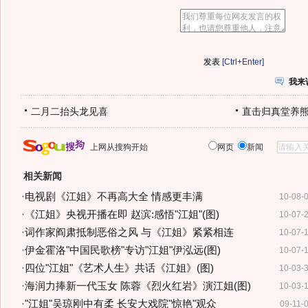
[Ctrl+Enter]
我来
二月二抬头龙见喜
直击归真堂养
上网从搜狗开始
网页
新闻
相关新闻
·
电视剧《江姐》不再高大全 情感更丰满
10-08-
·
《江姐》央视开播在即 赵滨:感悟"江姐"(图)
10-07-
·
词作家阎肃抵制恶俗之风 与《江姐》紧紧相连
10-07-
·
伊金霍洛"中国民歌榜"专访"江姐"伊泓远(图)
10-07-
·
四位"江姐"《艺术人生》共话《江姐》(图)
10-03-
·
海润力捧新一代玉女 陈蓉《烈火红岩》演江姐(图)
10-03-
·
"江姐"吴琼刚中有柔 长安大戏院"惊艳"观众
09-11-