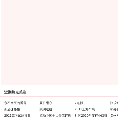
近期热点关注
永不磨灭的番号
夏日甜心
7电影
快乐
新还珠格格
姚明退役
2011上海车展
私募
2011高考试题答案
感动中国十大母亲评选
社区2010年度行业口碑
贵州