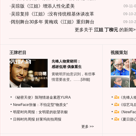
·
吴琼版《江姐》增添人性化柔美
09-11-
·
吴琼复排《江姐》:没有传统根基休谈改革
09-10-
·
阔别舞台30多年 黄梅戏《江姐》重归舞台
09-10-
更多关于
江姐 丁柳元
的新闻>
王牌栏目
视频策划
先锋人物黄晓明：
感谢低潮 偶像重生
黄晓明开始意识到，有些事
情需要改变。……
[详细]
《秘密天使》陈翔情迷金素恩YURA
《先锋人
NewFace张俪：不怕定型“物质女”
《综艺马
明星时尚周报：女明星的欲望衣橱
《NewF
日韩时尚周报
好莱坞街拍周报
《夏日甜
更多 >>