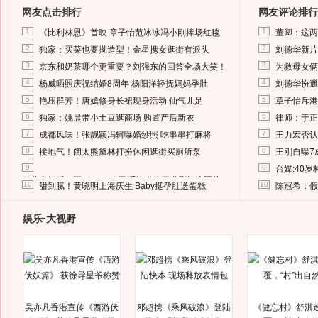
网友点击排行
网友评论排行
1
1
《比利林恩》首映 章子怡范冰冰冯小刚捧场红毯
董卿：这两
2
2
独家：买菜也要拗造型！金星携女逛街有派头
刘德华新片
3
3
京东和奶茶哪个更重要？刘强东的回答全场大笑！
为救母女俩
4
4
杨威晒照庆祝结婚8周年 杨阳洋轻抚妈妈孕肚
刘德华扮邋
5
5
艳压群芳！唐嫣修身长裙现身活动 仙气儿足
章子怡斥港
6
6
独家：姚晨带小土豆逛商场 购置产后新衣
律师：于正
7
7
成都风味！张靓颖冯轲曝婚纱照 吃串串打麻将
王力宏否认
8
8
接地气！阔太熊黛林打扮休闲逛街买厕所泵
王刚自曝7
9
9
台媒:40
马蓉离婚后，砸1000万人民币给媒体要求删掉这照片
10
10
甜到腻！黄晓明上海庆生 Baby挺孕肚送蛋糕
陈冠希：假
娱乐·大视野
吴亦凡香港宣传《西游伏
邓超携《乘风破浪》登陆
《健忘村》舒淇