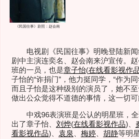
《民国往事》剧照：赵会南
电视剧《民国往事》明晚登陆新闻
剧中主演连奕名、赵会南来沪宣传。赵
班的一员，也是
章子怡
(
在线看影视作
子怡的“诈捐门”，他力挺同学，“作为
而且子怡是这种级别的演员了，她不至
做出公众觉得不道德的事情，这一切可
中戏96表演班是公认的明星班，全班
出了章子怡、
刘烨
(
在线看影视作品
)
、
看影视作品
)
、
袁泉
、
梅婷
、
胡静
等明