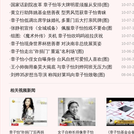
·
国家话剧院改革 章子怡等大牌明星须服从安排(图)
10-07-
·
黄立行助阵姚基金慈善夜 型男风范获章子怡青睐
10-07-
·
章子怡低调出席学妹婚礼 多重门后大打亲民牌(图)
10-07-
·
张静初宣传《全城戒备》 佩服章子怡拍戏不要命(图
10-07-
·
组图:《魔术外传》关机 章子怡吹呜呜祖拉庆祝
10-07-
·
章子怡现身世界杯慈善赛 对决南非总统展英姿
10-07-
·
章子怡走出"诈捐门" 重返"名利场"(图)
10-06-
·
章子怡小侄女自曝身份 台风自然可爱招人喜欢(图)
10-06-
·
王小帅御用秦昊大揭底 与章子怡刘烨同班无压力(图
09-10-
·
刘烨35岁想当导演 称闯好莱坞向章子怡致敬(图)
08-04-
相关视频新闻
章子怡"诈捐门"后再捐
女子自称长得像章子怡
《章子怡基金会