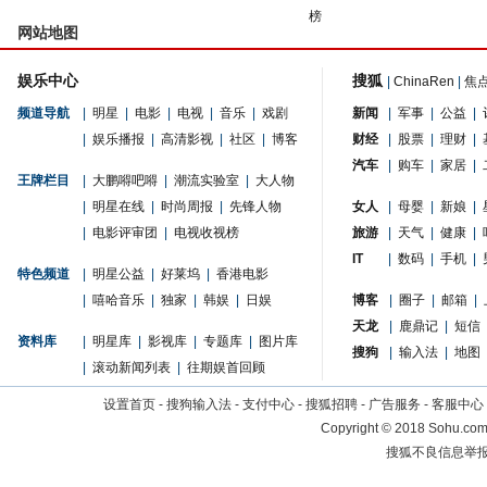
榜
网站地图
娱乐中心
搜狐
|
ChinaRen
|
焦
频道导航
|
明星
|
电影
|
电视
|
音乐
|
戏剧
新闻
|
军事
|
公益
|
|
娱乐播报
|
高清影视
|
社区
|
博客
财经
|
股票
|
理财
|
汽车
|
购车
|
家居
|
王牌栏目
|
大鹏嘚吧嘚
|
潮流实验室
|
大人物
|
明星在线
|
时尚周报
|
先锋人物
女人
|
母婴
|
新娘
|
|
电影评审团
|
电视收视榜
旅游
|
天气
|
健康
|
IT
|
数码
|
手机
|
特色频道
|
明星公益
|
好莱坞
|
香港电影
|
嘻哈音乐
|
独家
|
韩娱
|
日娱
博客
|
圈子
|
邮箱
|
天龙
|
鹿鼎记
|
短信
资料库
|
明星库
|
影视库
|
专题库
|
图片库
搜狗
|
输入法
|
地图
|
滚动新闻列表
|
往期娱首回顾
设置首页
-
搜狗输入法
-
支付中心
-
搜狐招聘
-
广告服务
-
客服中心
Copyright
©
2018 Sohu.com 
搜狐不良信息举