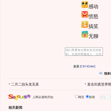
感动
愤怒
搞笑
无聊
[Ctrl+Enter]
我来
二月二抬头龙见喜
直击归真堂养
上网从搜狗开始
网页
新闻
相关新闻