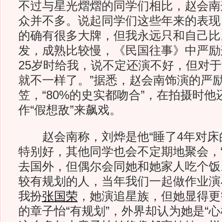
不过与星光熠熠的同学们相比，赵会南
众并不多。说起同学们这些年来的表现
的确有很多大牌，但我永远只和自己比
发，成熟比较慢，《民国往事》中严励
25岁时给我，说不定还演不好，但对于
就不一样了。”据悉，赵会南饰演的严
笠，“80%的史实都吻合”，在拍摄时
作“假想敌”来飙戏。
赵会南称，刘烨是他“睡了4年对床的
特别好，其他同学也会不定期地聚会，
去国外，但偶尔会同她和她家人吃个饭
较有规划的人，当年我们一起做作业演
我扮
张国荣
，她演追星族，但她显得更
的章子怡“有规划”，外界却认为她是“