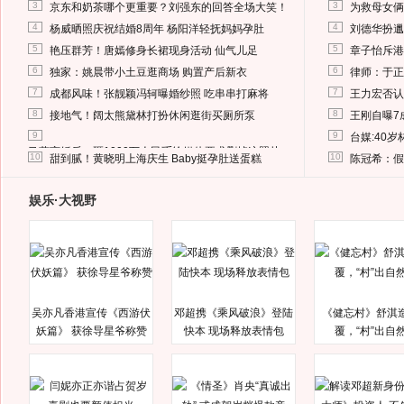
3
3
京东和奶茶哪个更重要？刘强东的回答全场大笑！
为救母女俩
4
4
杨威晒照庆祝结婚8周年 杨阳洋轻抚妈妈孕肚
刘德华扮邋
5
5
艳压群芳！唐嫣修身长裙现身活动 仙气儿足
章子怡斥港
6
6
独家：姚晨带小土豆逛商场 购置产后新衣
律师：于正
7
7
成都风味！张靓颖冯轲曝婚纱照 吃串串打麻将
王力宏否认
8
8
接地气！阔太熊黛林打扮休闲逛街买厕所泵
王刚自曝7
9
9
台媒:40
马蓉离婚后，砸1000万人民币给媒体要求删掉这照片
10
10
甜到腻！黄晓明上海庆生 Baby挺孕肚送蛋糕
陈冠希：假
娱乐·大视野
吴亦凡香港宣传《西游伏
邓超携《乘风破浪》登陆
《健忘村》舒淇
妖篇》 获徐导星爷称赞
快本 现场释放表情包
覆，“村”出自