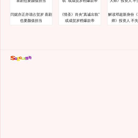
闫妮亦正亦谐占贺岁 喜剧
《情圣》肖央“真诚出轨”
解读邓超新身份《
也要颜值担当
或成贺岁档爆款帝
师》投资人 不