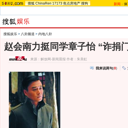
搜狐
ChinaRen
17173
焦点房地产
搜狗
新闻
-
体
搜狐娱乐
>
八卦频道
>
内地八卦
赵会南力挺同学章子怡 “诈捐
来源：
解放网-新闻晨报
作者：朱美虹
我来说两句
(
0
)