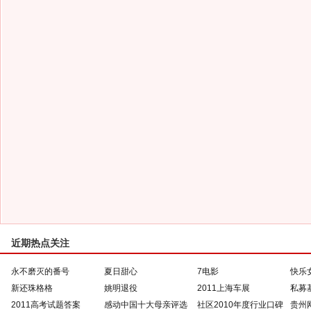
近期热点关注
永不磨灭的番号
夏日甜心
7电影
快乐
新还珠格格
姚明退役
2011上海车展
私募
2011高考试题答案
感动中国十大母亲评选
社区2010年度行业口碑
贵州