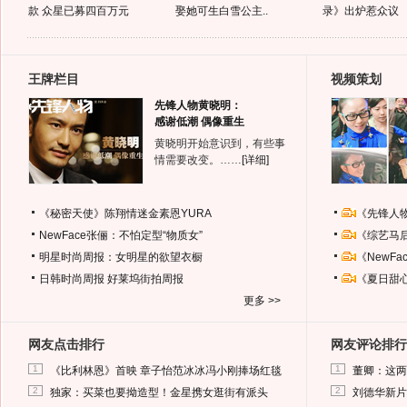
款 众星已募四百万元
娶她可生白雪公主..
录》出炉惹众议
王牌栏目
视频策划
先锋人物黄晓明：
感谢低潮 偶像重生
黄晓明开始意识到，有些事
情需要改变。……
[详细]
《秘密天使》陈翔情迷金素恩YURA
《先锋人
NewFace张俪：不怕定型“物质女”
《综艺马
明星时尚周报：女明星的欲望衣橱
《NewF
日韩时尚周报
好莱坞街拍周报
《夏日甜
更多 >>
网友点击排行
网友评论排行
1
1
《比利林恩》首映 章子怡范冰冰冯小刚捧场红毯
董卿：这两
2
2
独家：买菜也要拗造型！金星携女逛街有派头
刘德华新片